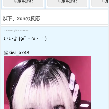
記事を読む
記事を読む
記
以下、2chの反応
2:
2026/05/31(日) 20:45:32.500
いいよね(´・ω・｀)
@kiwi_xx48