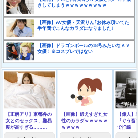
きしてしまうｗｗｗｗｗｗｗｗｗ
【画像】AV女優・天沢りん｢お休み頂いてた
半年間でこんなカラダになりました｣
【画像】ドラゴンボールの18号みたいなＡＶ
女優！※コスプレではない
【正解アリ】京都弁の
【画像】鍛えすぎた女
【偉人】
女とのセックス、難易
性のカラダｗｗｗｗｗ
『ぐう畜
度が高すぎる………
ｗｗｗｗ
で打線