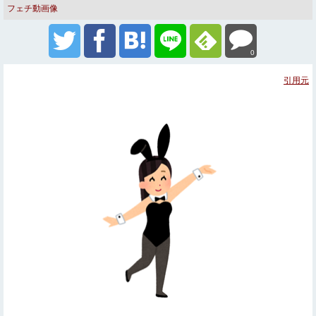
フェチ動画像
0
引用元