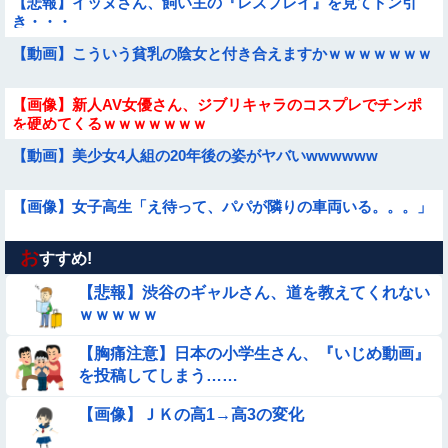
【悲報】イッヌさん、飼い主の『レズプレイ』を見てドン引
き・・・
【動画】こういう貧乳の陰女と付き合えますかｗｗｗｗｗｗｗ
【画像】新人AV女優さん、ジブリキャラのコスプレでチンポ
を硬めてくるｗｗｗｗｗｗｗ
【動画】美少女4人組の20年後の姿がヤバいwwwwww
【画像】女子高生「え待って、パパが隣りの車両いる。。。」
お
【動画像】女の子「ウエスト？・・・60㎝だよ！」
すすめ!
【悲報】渋谷のギャルさん、道を教えてくれない
【動画】韓国アイドルさん、ヱチヱチ限界点を超えてしまう
ｗｗｗｗｗ
【胸痛注意】日本の小学生さん、『いじめ動画』
【画像】巨大マンボウの稚魚さん、金平糖みたいでカワイイｗ
を投稿してしまう……
【画像】お前らこの超美人が整形か否か判定たのむ！！
【画像】ＪＫの高1→高3の変化