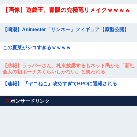
【画像】遊戯王、青眼の究極竜リメイクｗｗｗｗ
【鳴潮】Animester「リンネー」フィギュア【原型公開】
この夏菜がシコすぎるｗｗｗｗ
【悲報】ラッパーさん、札束披露するもネット民から「新社
会人の初ボーナスくらいしかない」と笑われる
【速報】 『ヤニねこ』攻めすぎてBPOに通報される
Powered by livedoor 相互RSS
ス
ポンサードリンク