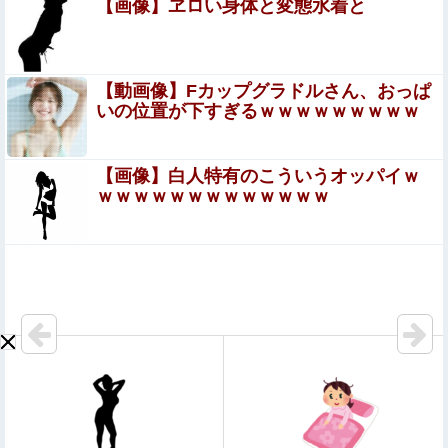
【画像】ヱロい身体と変態水着と
ｗｗｗｗｗ
【悲報】ラッパーさん、札束披露するもネット民から「新
社会人の初ボーナスくらいしかない」と笑われる
【動画像】Fカップグラドルさん、おっぱ
いの位置が下すぎるｗｗｗｗｗｗｗｗｗ
【画像】本田望結(22)さん、●●化が止まらない様子
wwwww
【画像】白人特有のこういうオッパイｗ
【動画】大阪府警のおっさん射殺映像が公開される。
ｗｗｗｗｗｗｗｗｗｗｗｗｗ
当然のように無抵抗だったことが発覚
太陽光発電所で、銅線およそ2.2トン（時価およそ330万円
相当）盗んだなど、ベトナム国籍（無職）２人逮捕、盗ま
れた銅線の半分はすでに売却 富山で...
【画像】日本さん、避難所が各国と比べて優秀過ぎると話
題に
【悲報】大阪で白昼堂々誘拐事件発生
wwwwwwwwwwwwwwwwwwwwwwwwwwwwwwwwwwww
【画像】山ガールさん、山でラーメンを食べたらおじさん
に怒られるｗｗｗ