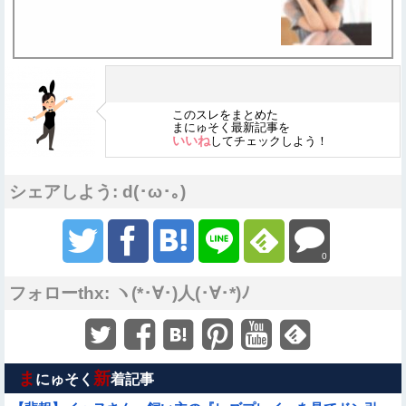
このスレをまとめた
まにゅそく最新記事を
いいね
してチェックしよう！
シェアしよう: d(･ω･｡)
0
フォローthx: ヽ(*･∀･)人(･∀･*)ﾉ
ま
新
にゅそく
着記事