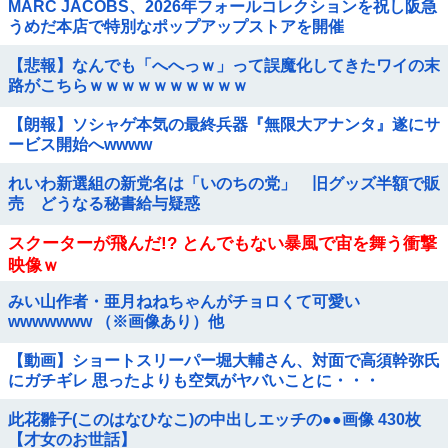
MARC JACOBS、2026年フォールコレクションを祝し阪急
うめだ本店で特別なポップアップストアを開催
【悲報】なんでも「へへっｗ」って誤魔化してきたワイの末
路がこちらｗｗｗｗｗｗｗｗｗｗ
【朗報】ソシャゲ本気の最終兵器『無限大アナンタ』遂にサ
ービス開始へwwww
れいわ新選組の新党名は「いのちの党」 旧グッズ半額で販
売 どうなる秘書給与疑惑
スクーターが飛んだ!? とんでもない暴風で宙を舞う衝撃
映像ｗ
みい山作者・亜月ねねちゃんがチョロくて可愛い
wwwwwww （※画像あり）他
【動画】ショートスリーパー堀大輔さん、対面で高須幹弥氏
にガチギレ 思ったよりも空気がヤバいことに・・・
此花雛子(このはなひなこ)の中出しエッチの●●画像 430枚
【才女のお世話】