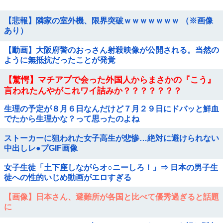
【悲報】隣家の室外機、限界突破ｗｗｗｗｗｗｗ （※画像
あり）
【動画】大阪府警のおっさん射殺映像が公開される。当然の
ように無抵抗だったことが発覚
【驚愕】マチアプで会った外国人からまさかの『こう』
言われたんやがこれワイ詰みか？？？？？？？
生理の予定が８月６日なんだけど７月２９日にドバッと鮮血
でたから生理かな？って思ったのよね
ストーカーに狙われた女子高生が悲惨…絶対に避けられない
中出しレ●プGIF画像
女子生徒「土下座しながらオ○ニーしろ！」⇒ 日本の男子生
徒への性的いじめ動画がエロすぎる
【画像】日本さん、避難所が各国と比べて優秀過ぎると話題
に