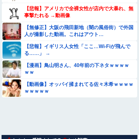
【動画】女子中学生の『チン媚びダンス』が気持ち悪い🤮
【悲報】アメリカで全裸女性が店内で大暴れ、無
事撃たれる →動画像
【画像】夏のバイクがヤバすぎるｗｗｗｗｗ
【無修正】大阪の飛田新地（闇の風俗街）で外国
人が撮影した動画。これはアウト…
【動画像】飛行機に『水銀』を持ち込めない理由がこれ【→】
【悲報】イギリス人女性「ここ…Wi-Fiが飛んで
【動画】広島に落とされた『原子爆弾』の『再現動画』がこち
る……」 →
ら・・・
【漫画】鳥山明さん、40年前の下ネタｗｗｗｗ
【動画】デブの喧嘩 ガチでヤバい……
ｗｗ
【動画】力士さん、ボクサーをボコってしまう
【動画像】オッパイ揉まれてる佐々木希ｗｗｗｗ
ｗｗｗｗｗ
【衝撃】ガチで『意識高い無能』が好きなワードと言えば？
【動画】小池栄子似のGカップ女子高生「知らないオジさんに
襲われてオッパイ揉まれた」
【動画】アンドロイドみたいな女子小学生が発見される