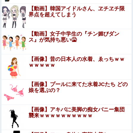
Google、Geminiが大赤字、「史上初のマイナスキャッシ
【動画】韓国アイドルさん、ヱチヱチ限
ュフロー」に陥る
界点を超えてしまう
【悲報】隣家の室外機、限界突破ｗｗｗｗｗｗｗ
（※画像あり）
【動画】女子中学生の『チン媚びダン
ス』が気持ち悪い🤮
【悲報】「米軍を粉砕しろ！」在韓米軍基地に突入した韓
国学生、即逮捕
【画像】昔の日本人の水着、ゑっちｗｗ
【画像あり】相澤仁美のケツ
ｗｗｗｗｗ
【速報】都知事、東京駅近くの都八重洲駐車場に「巨大地
【画像】プールに来てた水着JCたち どの
下シェルター」整備を正式表明他
娘を選ぶの？
【驚愕】マチアプで会った外国人からまさかの『こう』言
われたんやがこれワイ詰みか？？？？？？？
【画像】アキバに美脚の痴女バニー集団
この夏菜がシコすぎるｗｗｗｗ
襲来ｗｗｗｗｗｗｗｗｗｗ
【悲報】高市早苗に逆らった財務官僚、異例の左遷ｗｗｗ