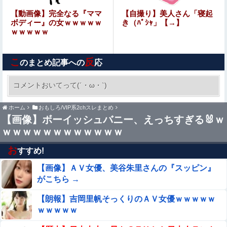
【動画】 K-POPアイドルさん、生配信中にメンバー達に
【動画像】完全なる『ママ
【自撮り】美人さん「寝起
チクビを弄られてしまう
ボディー』の女ｗｗｗｗｗ
き（ﾊﾟｼｬ」【→】
ｗｗｗｗｗ
【朗報】ソシャゲ本気の最終兵器『無限大アナンタ』遂に
サービス開始へwwww
こ
反
のまとめ記事への
応
【画像】「まんがタイムきらら」ヱロ漫画みたいになるｗ
ｗｗｗｗ
コメントおいてって(´・ω・`)
楽しんご「ジャンポケ斉藤さんを貶めた女は気色
ホーム
おもしろ/VIP系2chスレまとめ
悪いとか言ってる癖にフ●ラするとか口だけは素
【画像】ボーイッシュバニー、えっちすぎる🐰ｗ
直なんだな！週刊誌から金もらってるだろ」
ｗｗｗｗｗｗｗｗｗｗｗｗ
一ノ瀬美空ちゃん、イワシの三枚おろしに挑戦！！！【乃
木坂46】
お
すすめ!
女子生徒「土下座しながらオ○ニーしろ！」⇒ 日本の男子
【画像】ＡＶ女優、美谷朱里さんの『スッピン』
生徒への性的いじめ動画がエロすぎる
がこちら →
日本のフォント企業を買収した海外資本、「なんで自ら売
【朗報】吉岡里帆そっくりのＡＶ女優ｗｗｗｗｗ
上ゼロにするようなことするの」とドン引きするような方
ｗｗｗｗｗ
針転換を……他
Sponsored Link
【熊本地震】 発生後に居酒屋店内から温泉が吹き出す ←