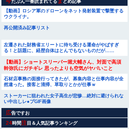
今
ま
たぶん一番読まれてる
とめ記事
【動画】ロシア軍のドローンをネット発射装置で撃墜する
ウクライナ。
再公開済み記事リスト
左遷された財務省エリートに待ち受ける運命がやばすぎ
る！と話題に、経歴自体はとんでもないものだが……
【動画】ショートスリーパー堀大輔さん、対面で高須
幹弥氏にガチギレ 思ったよりも空気がヤバいこと
に・・・
石材店事務の面接行ってきたが、募集内容と仕事内容が全
然違った。接客と清掃、草取りとかが仕事ｗ
ストーカーに狙われた女子高生が悲惨…絶対に避けられな
い中出しレ●プGIF画像
広
彼の母親と初めて食事した時に彼母が「私ちゃんは結婚し
告ですお
たら仕事辞める予定なんですってね」と言ってきた
24
注
時間
目＆人気記事ランキング