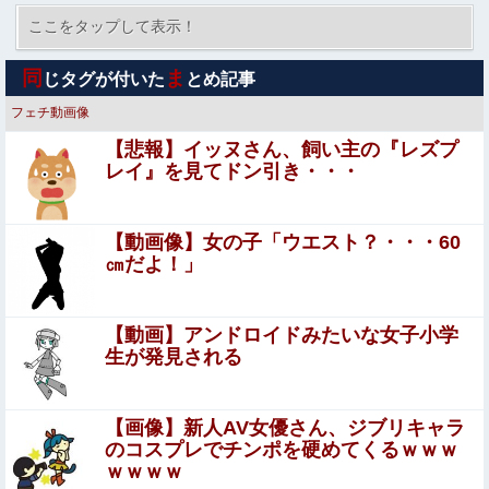
「お前は自分に甘い」と家族に責められ育った私…３０歳
の時、真夏に重度の熱中症で救急搬送された結果→会社の
ここをタップして表示！
人たちから叩きつけられた「衝撃の事実」に絶句
【速報】日向坂46、18thシングル『イチャイチャ虫』の発
同
ま
じタグが付いた
とめ記事
売が決定！！
フェチ動画像
【悲報】 ロシア、じわじわと逝き始める
【悲報】イッヌさん、飼い主の『レズプ
レイ』を見てドン引き・・・
【画像】 元アイドル(27)さん、衣服が乱れたえちえちショ
ットを公開してしまうｗｗｗ
【動画像】女の子「ウエスト？・・・60
【画像】 女子バレー選手、ケツがデカすぎ警報ｗｗｗ
㎝だよ！」
ジャンポケ斎藤と代理人のやりとり、「地獄すぎて完
【動画】アンドロイドみたいな女子小学
全にコントになってる……」と衝撃を受ける人が続出
生が発見される
中
【閲覧注意】有名タレント(48歳)、生配信中に自傷行為。
想像の10倍エグくてファン全員トラウマに…
【画像】新人AV女優さん、ジブリキャラ
のコスプレでチンポを硬めてくるｗｗｗ
今まで賛成派から発言権を奪っていた減税反対派、だが全
ｗｗｗｗ
員に発言権が与えられるように方式変更された途端……