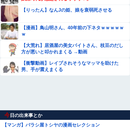
【りったん】なんJの姫、娘を衰弱死させる
【漫画】鳥山明さん、40年前の下ネタｗｗｗｗｗ
ｗ
【大荒れ】居酒屋の美女バイトさん、枝豆のだし
方が悪いと叩かれまくる →動画
【衝撃動画】レイプされそうなマッマを助けた
男、手が震えまくる
今
日の出来事とか
【マンガ】バラシ屋トシヤの漫画セレクション