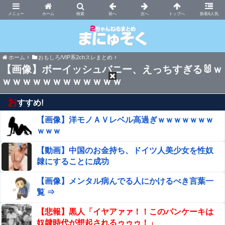
まにゅそく 2chまとめニュース速報VIP
ホーム
新着&人気
ホーム
おもしろ/VIP系2chスレまとめ
【画像】ボーイッシュバニー、えっちすぎる🐰ｗ
ｗｗｗｗｗｗｗｗｗｗｗｗ
お
すすめ!
【画像】洋モノＡＶレベル高過ぎｗｗｗｗｗｗｗ
ｗｗｗ
【動画】中国のお金持ち、ドイツ人美少女を性奴
隷にすることに成功
【画像】メンタル病んでる人にかけるべき言葉一
覧 ⇒
【悲報】黒人「イヤアァァ！！このパンケーキは
奴隷時代が想起されるゥゥゥ！」