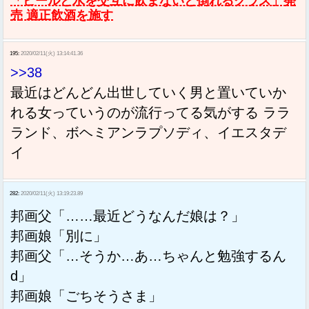
「ビールと水を交互に飲まないと倒れるグラス」発
売 適正飲酒を施す
195:
2020/02/11(火) 13:14:41.36
>>38
最近はどんどん出世していく男と置いていか
れる女っていうのが流行ってる気がする ララ
ランド、ボヘミアンラプソディ、イエスタデ
イ
282:
2020/02/11(火) 13:19:23.89
邦画父「……最近どうなんだ娘は？」
邦画娘「別に」
邦画父「…そうか…あ…ちゃんと勉強するん
d」
邦画娘「ごちそうさま」