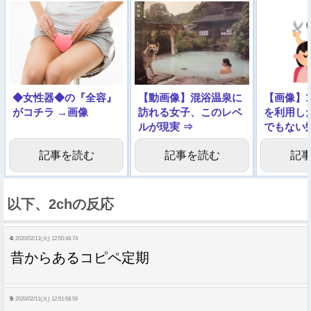
◆女性器◆の『全容』
【動画像】混浴温泉に
【画像】1
がコチラ →画像
訪れる女子、このレベ
を利用し
ルが現実 ⇒
でもない
しまう…
記事を読む
記事を読む
記
以下、2chの反応
4:
2020/02/11(火) 12:50:48.74
昔からあるコピペ定期
9:
2020/02/11(火) 12:51:58.56