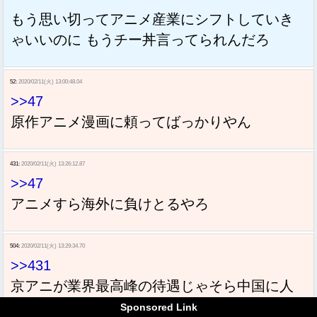
もう思い切ってアニメ産業にシフトしていき
ゃいいのに もうチー丼言ってられんだろ
52:
2020/02/11(火) 13:00:48.04
>>47
原作アニメ漫画に頼ってばっかりやん
431:
2020/02/11(火) 13:26:12.87
>>47
アニメすら海外に負けとるやろ
504:
2020/02/11(火) 13:29:34.70
>>431
京アニが業界最高峰の待遇じゃそら中国に人
材流出しますわ
Sponsored Link