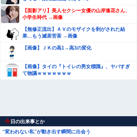
【面影アリ】美人セクシー女優の山岸逢花さん、
小学生時代 →画像
【無修正流出】ＡＶのモザイクを剥がされた結
果…もう滅茶苦茶 →画像
【画像】ＪＫの高1→高3の変化
【画像】タイの『トイレの男女標識』、ヤバすぎ
て物議ｗｗｗｗｗｗｗ
今
日の出来事とか
“変われない私”が動き出す瞬間に出会う