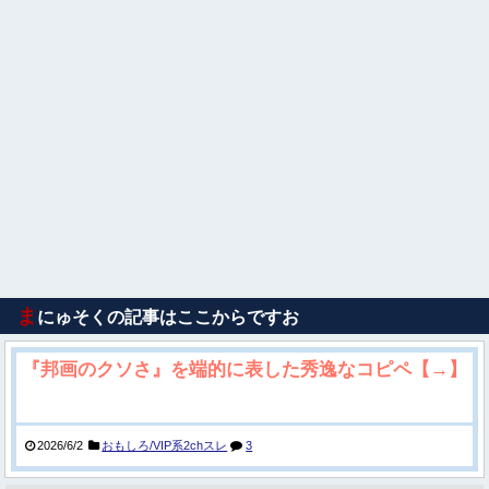
ま
にゅそくの記事はここからですお
『邦画のクソさ』を端的に表した秀逸なコピペ【→】
2026/6/2
おもしろ/VIP系2chスレ
3