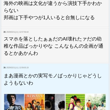
海外の映画は文化が違うから演技下手かわか
らない
邦画は下手やつが1人いると台無しになる
30:
2020/02/11(火) 12:57:56.64
スマホを落としたぁぁだのAI壊れたァだの幼
稚な作品ばっかりやな こんなもんの企画が通
るとかあかんわ
36:
2020/02/11(火) 12:59:00.19
まあ漫画とかの実写モノばっかりじゃどうし
ようもないわ