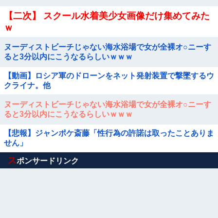
【二次】 スクール水着美少女画像だけ集めてみた
ｗ
ヌーディストビーチじゃない海水浴場で女が全裸オ○ニーす
ると3分以内にこうなるらしいｗｗｗ
【動画】ロシア軍のドローンをネット発射装置で撃墜するウ
クライナ。他
ヌーディストビーチじゃない海水浴場で女が全裸オ○ニーす
ると3分以内にこうなるらしいｗｗｗ
【悲報】ジャンポケ斎藤「性行為の許諾は取ったことありま
せん」
Powered by livedoor 相互RSS
ス
ポンサードリンク