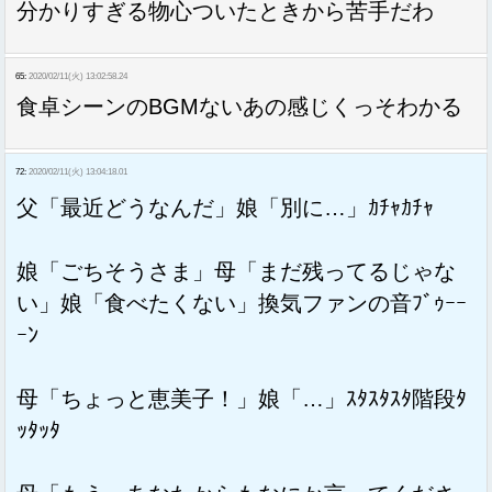
分かりすぎる物心ついたときから苦手だわ
65:
2020/02/11(火) 13:02:58.24
食卓シーンのBGMないあの感じくっそわかる
72:
2020/02/11(火) 13:04:18.01
父「最近どうなんだ」娘「別に…」ｶﾁｬｶﾁｬ
娘「ごちそうさま」母「まだ残ってるじゃな
い」娘「食べたくない」換気ファンの音ﾌﾞｩｰｰ
ｰﾝ
母「ちょっと恵美子！」娘「…」ｽﾀｽﾀｽﾀ階段ﾀ
ｯﾀｯﾀ