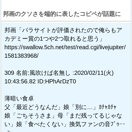
邦画のクソさを端的に表したコピペが話題に
邦画「パラサイトが評価されたので俺らもア
カデミー賞の1つや2つ取れると思う」
https://swallow.5ch.net/test/read.cgi/livejupiter/
1581383968/
309 名前:風吹けば名無し :2020/02/11(火)
10:43:56.82 ID:HPhArDzT0
薄暗い食卓
父「最近どうなんだ」娘「別に…」ｶﾁｬｶﾁｬ
娘「ごちそうさま」母「まだ残ってるじゃな
い」娘「食べたくない」換気ファンの音ﾌﾞｩｰｰ