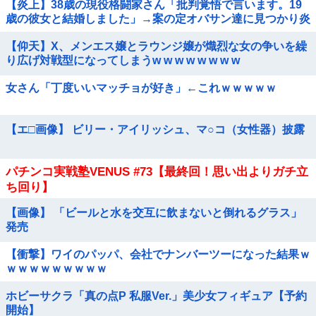
【炎上】38歳の現役格闘家さん「批判覚悟で言います。19
歳の彼女と結婚しました」→案の定オバサン達に見つかり炎
上
【仰天】X、メンエス嬢とラウンジ嬢が熾烈な女の争いを繰
り広げ対戦型になってしまうw w w w w w w w
女さん「丁度いいマッチョが好き」←これｗｗｗｗｗ
【エ□画像】 ビリー・アイリッシュ、マ○コ（女性器）披露
パチンコ実戦塾VENUS #73【最終回！思い出よりガチ立
ち回り】
【画像】 「ビールと水を交互に飲まないと倒れるグラス」
発売
【衝撃】ワイのパッパ、会社でナンバーツーになった結果ｗ
ｗｗｗｗｗｗｗｗｗ
ホビーサクラ「真の点P 私服Ver.」美少女フィギュア【予約
開始】