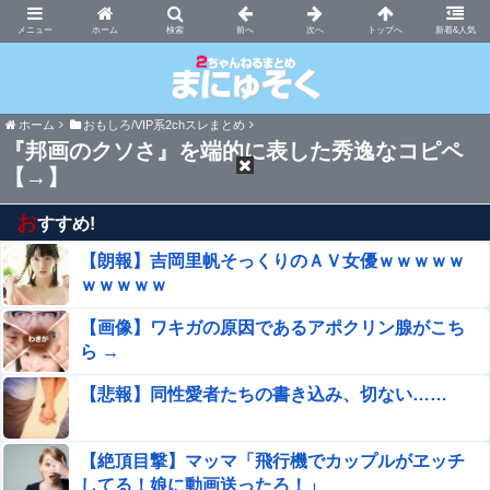
まにゅそく 2chまとめニュース速報VIP
ホーム
新着&人気
ホーム
おもしろ/VIP系2chスレまとめ
『邦画のクソさ』を端的に表した秀逸なコピペ
【→】
お
すすめ!
【朗報】吉岡里帆そっくりのＡＶ女優ｗｗｗｗｗ
ｗｗｗｗｗ
【画像】ワキガの原因であるアポクリン腺がこち
ら →
【悲報】同性愛者たちの書き込み、切ない……
【絶頂目撃】マッマ「飛行機でカップルがヱッチ
してる！娘に動画送ったろ！」