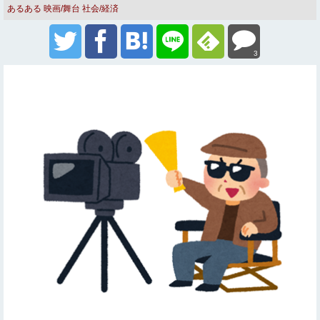
あるある
映画/舞台
社会/経済
3