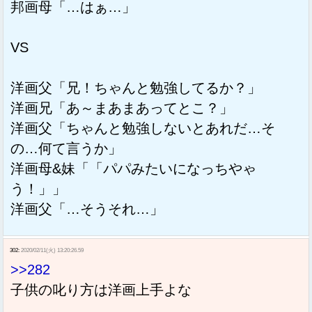
邦画母「…はぁ…」
VS
洋画父「兄！ちゃんと勉強してるか？」
洋画兄「あ～まあまあってとこ？」
洋画父「ちゃんと勉強しないとあれだ…そ
の…何て言うか」
洋画母&妹「「パパみたいになっちやゃ
う！」」
洋画父「…そうそれ…」
302:
2020/02/11(火) 13:20:26.59
>>282
子供の叱り方は洋画上手よな