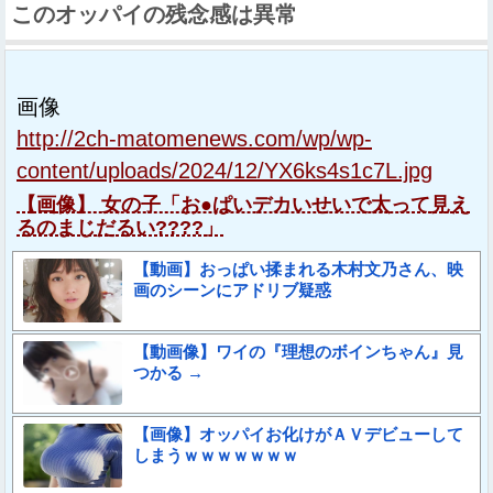
このオッパイの残念感は異常
画像
http://2ch-matomenews.com/wp/wp-
content/uploads/2024/12/YX6ks4s1c7L.jpg
【画像】 女の子「お●ぱいデカいせいで太って見え
るのまじだるい????」
【動画】おっぱい揉まれる木村文乃さん、映
画のシーンにアドリブ疑惑
【動画像】ワイの『理想のボインちゃん』見
つかる →
【画像】オッパイお化けがＡＶデビューして
しまうｗｗｗｗｗｗｗ