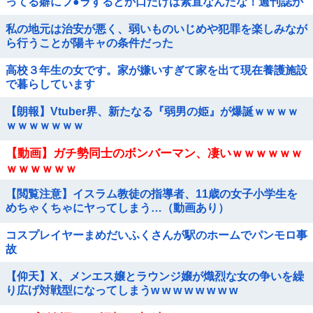
ってる癖にフ●ラするとか口だけは素直なんだな！週刊誌か
ら金もらってるだろ」
私の地元は治安が悪く、弱いものいじめや犯罪を楽しみなが
ら行うことが陽キャの条件だった
高校３年生の女です。家が嫌いすぎて家を出て現在養護施設
で暮らしています
【朗報】Vtuber界、新たなる『弱男の姫』が爆誕ｗｗｗｗ
ｗｗｗｗｗｗｗ
【動画】ガチ勢同士のボンバーマン、凄いｗｗｗｗｗｗ
ｗｗｗｗｗｗ
【閲覧注意】イスラム教徒の指導者、11歳の女子小学生を
めちゃくちゃにヤってしまう…（動画あり）
コスプレイヤーまめだいふくさんが駅のホームでパンモロ事
故
【仰天】X、メンエス嬢とラウンジ嬢が熾烈な女の争いを繰
り広げ対戦型になってしまうw w w w w w w w