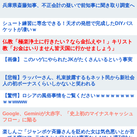
兵庫県斎藤知事、不正会計の疑いで前知事に聞き取り調査へ
シュート練習に専念できる！天才の発想で完成したDIYバス
ケットが凄いｗ
仏教「極楽浄土に行きたい？なら金払えや！」キリスト
教「お金はいりません皆天国に行かせましょう」
【画像】 このハゲにやられたJKがたくさんいるという事実
【悲報】ラッパーさん、札束披露するもネット民から新社会
人の初ボーナスくらいしかないと笑われる
【驚愕】ロシアの風俗事情をご覧くださいｗｗｗｗｗｗｗｗ
ｗｗwwww
Google、Geminiが大赤字、「史上初のマイナスキャッシュ
フロー」に陥る
楽しんご「ジャンポケ斉藤さんを貶めた女は気色悪いとか言