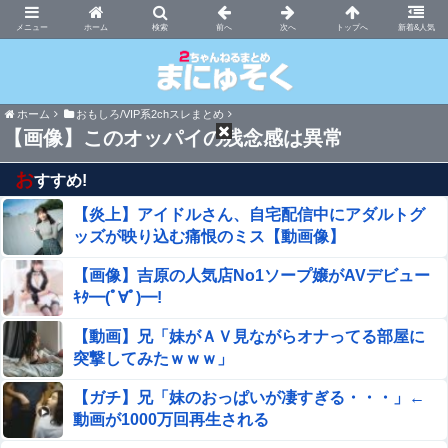
まにゅそく 2chまとめニュース速報VIP
ホーム
新着&人気
ホーム
おもしろ/VIP系2chスレまとめ
【画像】このオッパイの残念感は異常
お
すすめ!
【炎上】アイドルさん、自宅配信中にアダルトグ
ッズが映り込む痛恨のミス【動画像】
【画像】吉原の人気店No1ソープ嬢がAVデビュー
ｷﾀ━(ﾟ∀ﾟ)━!
【動画】兄「妹がＡＶ見ながらオナってる部屋に
突撃してみたｗｗｗ」
【ガチ】兄「妹のおっぱいが凄すぎる・・・」←
動画が1000万回再生される