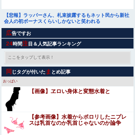
【悲報】ラッパーさん、札束披露するもネット民から新社
会人の初ボーナスくらいしかないと笑われる
広
【閲覧注意】巨大ホホジロザメに食い殺された男子高校生
告ですお
の画像、これ公開されちゃダメなやつだろ…
24
注
時間
目＆人気記事ランキング
【画像】JKダンス部、部員の８割が巨乳のムホホ部だっ
たｗｗｗｗ
ここをタップして表示！
【悲報】佐藤二朗さん主演の「踊る」スピンオフ作品、結
同
ま
じタグが付いた
とめ記事
局撮影中止が決定wwwwwwwwwwww
おっぱい
コスプレイヤーまめだいふくさんが駅のホームでパンモロ
【画像】ヱロい身体と変態水着と
事故
妊婦・田中みな実さん、背中と横乳を大胆露出して公の場
に出てしまうｗｗｗｗｗｗ
【参考画像】水着からポロリしたニプレ
【悲報】高市早苗さん、平和式典で防弾ガラスに囲われな
スは乳首なのか乳首じゃないのか論争
がらスピーチ