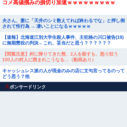
コメ高値掴みの損切り加速ｗｗｗｗｗｗｗｗｗ
夫さん、妻に「天井のシミ数えてれば終わるでな」と押し倒
されて性行為 → 凄いことになるｗｗｗｗｗ
【速報】北海道江別大学生殺人事件、主犯格の川口被告(19)
に無期懲役の判決←これ、妥当だと思う？？？？？？
【閲覧注意】村に降りてきた熊、2人を殺すも、怒り狂う
100人の村人に囲まれこうなる…（動画あり）
キャッシュレス派の人が現金のみの店に文句言ってるのって
どう思う？他
Powered by livedoor 相互RSS
ス
ポンサードリンク