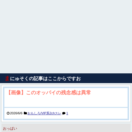
ま
にゅそくの記事はここからですお
【画像】このオッパイの残念感は異常
2026/6/6
おもしろ/VIP系2chスレ
1
おっぱい