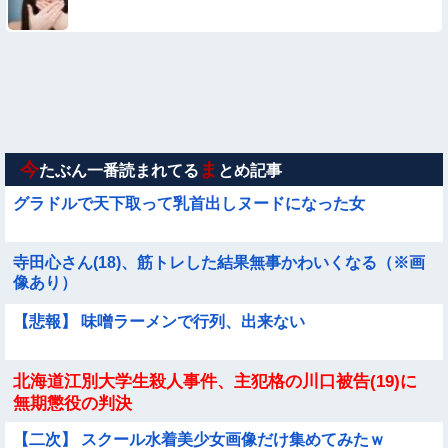
【画像】お前らこの超美人が整形か否か判定たのむ！！
【動画像】飛行機に『水銀』を持ち込めない理由がこれ【→】
【画像】新人AV女優さん、ジブリキャラのコスプレでチンポ
を硬めてくるｗｗｗｗｗｗｗ
今
ま
たぶん一番読まれてる
とめ記事
グラドルで天下取って乳首出しヌードになった女
寺田心さん(18)、筋トレした結果無事かわいくなる（※画
像あり）
【悲報】 味噌ラーメンで行列、出来ない
北海道江別大学生殺人事件、主犯格の川口被告(19)に
無期懲役の判決
【二次】 スクール水着美少女画像だけ集めてみたｗ