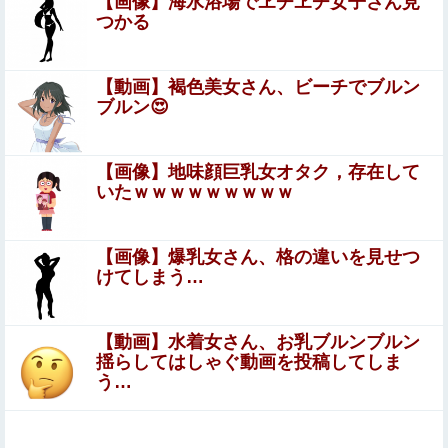
【画像】海水浴場でヱチヱチ女子さん見
ｗｗｗwwww
つかる
【画像】漫画家・桂正和、最新のパンツ＆お尻のイラスト
投稿にネット衝撃「この質感の出し方」「実写かと思いま
【動画】褐色美女さん、ビーチでブルン
した」
旅行先で綺麗なガラス工房の灰皿を愛煙家の父のお土産に
ブルン😍
したんだけどダイソーでそっくりな商品を見つけた
【速報】北海道江別大学生殺人事件、主犯格の川口被告
【画像】地味顔巨乳女オタク，存在して
(19)に無期懲役の判決←これ、妥当だと思う？？？？？？
いたｗｗｗｗｗｗｗｗｗ
中学時代に俺だけを執拗にいじめてきた秀才のA！推薦入
試の朝、奴の習性を利用して道端のガラス破片を踏ませて
【画像】爆乳女さん、格の違いを見せつ
自転車をパンクさせたｗｗｗざまぁｗｗｗｗｗｗ
けてしまう…
【画像】井口裕香(36)、タンクトップがはち切れそうなく
らいデカイｗｗｗｗｗｗｗｗｗｗｗ
【動画】水着女さん、お乳ブルンブルン
給食着はすごいニオイのときある。アイロンあてたと
揺らしてはしゃぐ動画を投稿してしま
きにむせ込むほどにクッッッサ！ってなる
う…
【画像】 女の子「お●ぱいデカいせいで太って見えるのま
じだるい????」