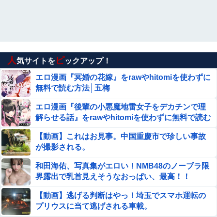
【画像】 このハゲにやられたJKがたくさんいる
という事実
【日向坂46】坂井新奈、単独で外番組初出演ｷﾀ━(ﾟ
∀ﾟ)━!!!!
人
ピ
気サイトを
ックアップ！
フリマ民「あと500円値下げ出来ませんか」ワイ「ほ～い
エロ漫画『冥婚の花嫁』をrawやhitomiを使わずに
購入ｗ」
無料で読む方法│五梅
キャッシュレス派の人が現金のみの店に文句言ってるのっ
エロ漫画『後輩の小悪魔地雷女子をデカチンで理
てどう思う？他
解らせる話』をrawやhitomiを使わずに無料で読む
方法│めんぼーれんぽー
ジャングリア沖縄「3万円です」←ディズニー超えの強気
【動画】これはお見事。中国重慶市で珍しい事故
価格ｗｗｗ
が撮影される。
【ウマ娘】ウマ娘とウマドッグの大きさのイメージ
和田海佑、写真集がエロい！NMB48のノーブラ限
界露出で乳首見えそうなおっぱい、最高！！
【速報】北海道江別大学生殺人事件、主犯格の川口被告
【動画】逃げる判断はやっ！埼玉でスマホ運転の
(19)に無期懲役の判決←これ、妥当だと思う？？？？？？
プリウスに当て逃げされる車載。