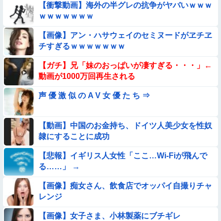
【衝撃動画】海外の半グレの抗争がヤバいｗｗｗ
★★同格のように語られてるけど実際は『雲泥の差』があるも
ｗｗｗｗｗｗｗ
のと言えば？
【画像】アン・ハサウェイのセミヌードがヱチヱ
【動画】野犬の群れに襲われた男性、とんでもない方法で制圧
チすぎるｗｗｗｗｗｗｗ
するｗｗｗｗｗｗｗ
【動画】力士さん、ボクサーをボコってしまう
【ガチ】兄「妹のおっぱいが凄すぎる・・・」←
動画が1000万回再生される
【動画】白人「日本で一番美味い食べ物はこれな、試してみ
声 優 激 似 の A V 女 優 た ち ⇒
ろ！飛ぶぞ」
【動画】こういう貧乳の陰女と付き合えますかｗｗｗｗｗｗｗ
【動画】中国のお金持ち、ドイツ人美少女を性奴
隷にすることに成功
【動画】デブの喧嘩 ガチでヤバい……
【悲報】イギリス人女性「ここ…Wi-Fiが飛んで
【動画】小池栄子似のGカップ女子高生「知らないオジさんに
る……」 →
襲われてオッパイ揉まれた」
【画像】痴女さん、飲食店でオッパイ自撮りチャ
【画像】巨大マンボウの稚魚さん、金平糖みたいでカワイイｗ
レンジ
【動画】美少女4人組の20年後の姿がヤバいwwwwww
【画像】女子さま、小林製薬にブチギレ