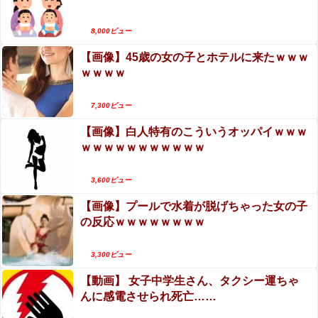
【画像】女優・松本まりか、乳の首隠したノーブラ乳がH
8,000ビュー
すぎる
【画像】45歳の女の子とホテルに来たｗｗｗ
ｗｗｗｗ
7,300ビュー
Powered by livedoor 相互RSS
【画像】白人特有のこういうオッパイｗｗｗ
ｗｗｗｗｗｗｗｗｗｗｗ
3,600ビュー
【画像】プールで水着が脱げちゃった女の子
の反応ｗｗｗｗｗｗｗｗ
3,300ビュー
【動画】 女子中学生さん、タクシー運ちゃ
んに感電させられ死亡……