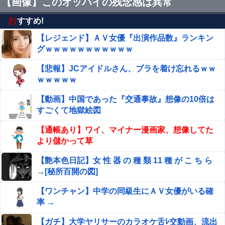
【画像】このオッパイの残念感は異常
杯生きようと誓った。だが実は生きていた！突撃するとふ
っくらした顔で大きなお腹を抱えて...
お
すすめ!
【画像】 露出狂の高校女教師、見つかるｗｗｗ
【レジェンド】ＡＶ女優『出演作品数』ランキン
グｗｗｗｗｗｗｗｗｗｗｗ
【画像】 ワイの会社の女さん、『コレ』を強調し過ぎて完
全にあたしこ枠を狙ってるんだがw w w w w w w w w w w
【悲報】JCアイドルさん、ブラを着け忘れるｗｗ
w
ｗｗｗｗｗ
従姉妹の娘が「ワイニートのジッジ（金持ち）」にやたら
会いに来る理由ｗｗｗｗｗ
【動画】中国であった『交通事故』想像の10倍は
【画像あり】 人妻「この順番通りにク○ニすれば女は
すごくて地獄絵図
爆発します」
【通帳あり】ワイ、マイナー漫画家、想像してた
【日向坂46】今回はお手頃価格？日向坂46とBEAMSのコ
より儲かって草
ラボが決定！！
【艶本色日記】女 性 器 の 種 類 11 種 が こ ち ら
【動画】熊本地震発生時の手術室の様子が公開される
→[秘所百開の図]
【ワンチャン】中学の同級生にＡＶ女優がいる確
ヌーディストビーチじゃない海水浴場で女が全裸オ○ニー
率 →
すると3分以内にこうなるらしいｗｗｗ
【ガチ】大学ヤリサーのカラオケ舌ﾚ交動画、流出