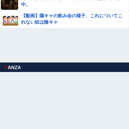
【悲報】 佳子さま、あやうく「おパンツ」がお見えになっ
中。
てしまうｗｗｗｗｗ
【動画】陽キャの飲み会の様子、これについてこ
【エロ画像】ビリー・アイリッシュ、マ○コ（女性器）披
れない奴は陰キャ
露
夫さん、妻に「天井のシミ数えてれば終わるでな」と押し
倒されて性行為 → 凄いことになるｗｗｗｗｗ
『ほの暮しの庭』Switch2版 21,965本、Switch版 12,458
本
F
ANZA
【画像】 劇場版『メイドインアビス 』、陥没乳首のエ□キ
ャラ「テパステ」が登場するPVが公開される
【まとめ】森保監督『都内にサッカー専用スタを』国立で
観客新記録、スレ民『候補地は？』『税金？』ｗｗｗ他
【朗報】Vtuber界、新たなる『弱男の姫』が爆誕ｗｗｗｗ
ｗｗｗｗｗｗｗ
ロイコクロディウムは実はカタツムリにとって益虫だった