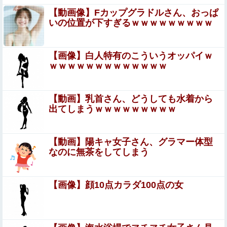
【ウマ娘】シュヴァちはもう手遅れ
【動画像】Fカップグラドルさん、おっぱ
いの位置が下すぎるｗｗｗｗｗｗｗｗｗ
兵庫県斎藤知事、不正会計の疑いで前知事に聞き取り調査
へ
【画像】白人特有のこういうオッパイｗ
ｗｗｗｗｗｗｗｗｗｗｗｗｗ
ジャンポケ斉藤「同意があったんです。本当です。信じて
下さい」←何でこの主張が通らないの？
【画像】山ガールさん、山でラーメンを食べたらおじさん
【動画】乳首さん、どうしても水着から
に怒られるｗｗｗ
出てしまうｗｗｗｗｗｗｗｗｗ
女性「レイプされました」検事「嘘では？」女性
「傷ついたので訴えます」
【動画】陽キャ女子さん、グラマー体型
なのに無茶をしてしまう
ジャングリア沖縄「3万円です」←ディズニー超えの強気
価格ｗｗｗ
【画像】顔10点カラダ100点の女
エロ漫画『冥婚の花嫁』をrawやhitomiを使わずに無料で
読む方法│五梅
【驚愕】ロシアの風俗事情をご覧くださいｗｗｗｗｗｗｗ