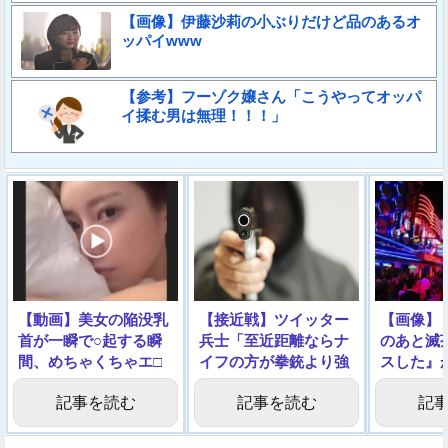
【画像】伊藤沙莉の小ぶりだけど品のあるオ
ッパイwww
【参考】フーゾク嬢さん「こうやってオッパ
イ揉む男は無理！！！」
【動画】美女の陥没乳
【接近戦】ツイッター
【画像】
首が一瞬で○起する瞬
兵士「至近距離ならナ
のあと滅
間、めちゃくちゃエ□
イフの方が拳銃より強
スした』
い
いんやでｗｗｗ」
記事を読む
記事を読む
記