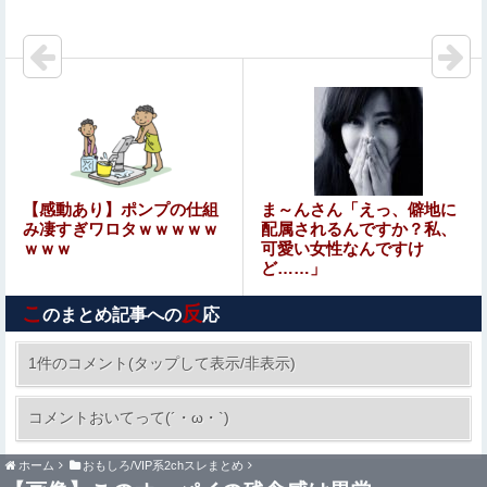
小倉ゆうか（元・小倉優香）がグラビア復帰！結局、脱ぐ
しかないｗｗｗｗ
大竹しのぶ「戦争放棄の国であり続けよう」←この投稿が
話題に他
楽しんご「ジャンポケ斉藤さんを貶めた女は気色悪いとか
言ってる癖にフ●ラするとか口だけは素直なんだな！週刊
誌から金もらってるだろ」
河出奈都美アナ ニットの●●、谷間チラ！！
【感動あり】ポンプの仕組
ま～んさん「えっ、僻地に
み凄すぎワロタｗｗｗｗｗ
配属されるんですか？私、
ｗｗｗ
可愛い女性なんですけ
ど……」
【衝撃動画】アメリカ人なら絶対目が覚める目覚まし時計
がこちら…凄すぎる…
こ
反
のまとめ記事への
応
【悲報】プロゲーマーさん、加藤純一信者を怒らせてしま
った結果、好き嫌い5位にwwwwwwww
1件のコメント(タップして表示/非表示)
【閲覧注意】サッカーの試合中に落雷、選手1人
コメントおいてって(´・ω・`)
が即死する瞬間が「伝説級の映像」だと話題
に・・・
ホーム
おもしろ/VIP系2chスレまとめ
彼女がタヒんだ。悲しみに暮れながらも彼女の分まで精一