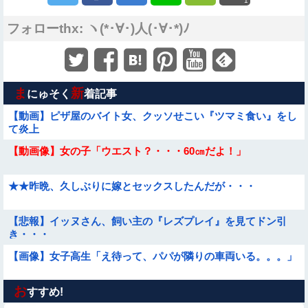
1
フォローthx: ヽ(*･∀･)人(･∀･*)ﾉ
ま
新
にゅそく
着記事
【動画】ピザ屋のバイト女、クッソせこい『ツマミ食い』をし
て炎上
【動画像】女の子「ウエスト？・・・60㎝だよ！」
★★昨晩、久しぶりに嫁とセックスしたんだが・・・
【悲報】イッヌさん、飼い主の『レズプレイ』を見てドン引
き・・・
【画像】女子高生「え待って、パパが隣りの車両いる。。。」
お
【動画】アンドロイドみたいな女子小学生が発見される
すすめ!