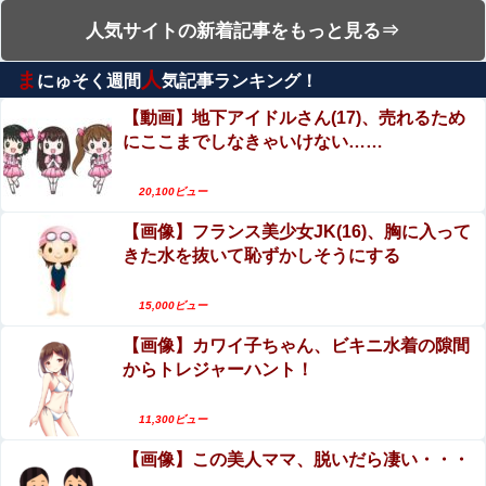
【悲報】ワイ、軽貨物ドライバーという職業を知ってしま
妊婦・田中みな実さん、背中と横乳を大胆露出し
う・・・・・・・・・他
人気サイトの新着記事をもっと見る⇒
て公の場に出てしまうｗｗｗｗｗｗ
【閲覧注意】村に降りてきた熊、2人を殺すも、怒り狂う
ま
人
にゅそく週間
気記事ランキング！
エロ漫画『冥婚の花嫁～無限快楽地獄～』をraw
100人の村人に囲まれこうなる…（動画あり）
やhitomiを使わずに無料で読む方法│五梅
【動画】地下アイドルさん(17)、売れるため
【画像】咲-saki-作者、ようやく『奇乳』に気付くｗｗｗ
にここまでしなきゃいけない……
【動画】ロシア軍のドローンをネット発射装置で
ｗ
撃墜するウクライナ。
20,100ビュー
ジャンポケ斎藤と代理人のやりとり、「地獄すぎて完全に
小倉ゆうか（元・小倉優香）がグラビア復帰！結
コントになってる……」と衝撃を受ける人が続出中
【画像】フランス美少女JK(16)、胸に入って
局、脱ぐしかないｗｗｗｗ
きた水を抜いて恥ずかしそうにする
コメ高値掴みの損切り加速ｗｗｗｗｗｗｗｗｗ
【閲覧注意】巨大ホホジロザメに食い殺された男
子高校生の画像、これ公開されちゃダメなやつだ
15,000ビュー
【動画】これはお見事。中国重慶市で珍しい事故が撮影さ
ろ…
れる。
【画像】カワイ子ちゃん、ビキニ水着の隙間
ヌーディストビーチじゃない海水浴場で女が全裸
からトレジャーハント！
オ○ニーすると3分以内にこうなるらしいｗｗｗ
彡(●)(●)「やっと服役終わったで...!性的暴行で通報しやが
ったあの女殺しに行ったろ！！！」⇒！
【エロ画像】ビリー・アイリッシュ、マ○コ（女性
11,300ビュー
器）披露
Google、Geminiが大赤字、「史上初のマイナスキャッ
【画像】この美人ママ、脱いだら凄い・・・
シュフロー」に陥る