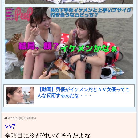
【動画】男優がイケメンだとＡＶ女優ってこ
んな反応するんだな・・・
49:
2025/10/29(水) 01:23:03.54
>>7
全項目に※が付いてそうだよな