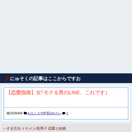
ま
にゅそくの記事はここからですお
【恋愛指南】女｢モテる男のLINE、これです｣
2026/6/8
おもしろ/VIP系2chスレ
2
～する方法
イケメン/美男子
恋愛と結婚