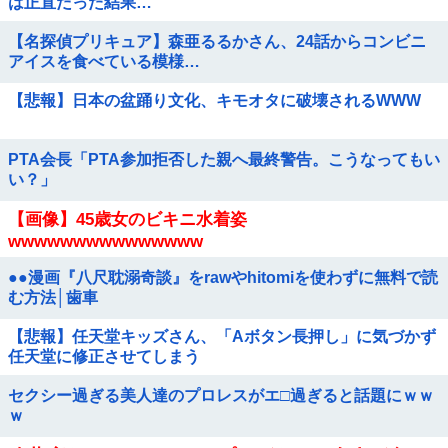
は正直だった結果…
【名探偵プリキュア】森亜るるかさん、24話からコンビニ
アイスを食べている模様…
【悲報】日本の盆踊り文化、キモオタに破壊されるWWW
PTA会長「PTA参加拒否した親へ最終警告。こうなってもい
い？」
【画像】45歳女のビキニ水着姿
wwwwwwwwwwwwwww
●●漫画『八尺耽溺奇談』をrawやhitomiを使わずに無料で読
む方法│歯車
【悲報】任天堂キッズさん、「Aボタン長押し」に気づかず
任天堂に修正させてしまう
セクシー過ぎる美人達のプロレスがエ□過ぎると話題にｗｗ
ｗ