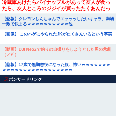
冷蔵庫あけたらパイナップルがあって友人が食っ
たら、友人ところのジジイが買ったたくあんだっ
たんだか
【悲報】クレヨンしんちゃんでエッッッしたいキャラ、満場
一致で決まるｗｗｗｗｗｗｗｗｗｗ他
【画像】 このハゲにやられたJKがたくさんいるという事実
【動画】DJI Neo2で釣りの自撮りをしようとした男の悲劇
（ノ∇`）
【悲報】17歳で無期懲役になった奴、怖いｗｗｗｗｗｗｗ
ｗｗｗｗｗｗｗｗｗｗｗｗｗｗｗｗｗ
Powered by livedoor 相互RSS
ス
ポンサードリンク