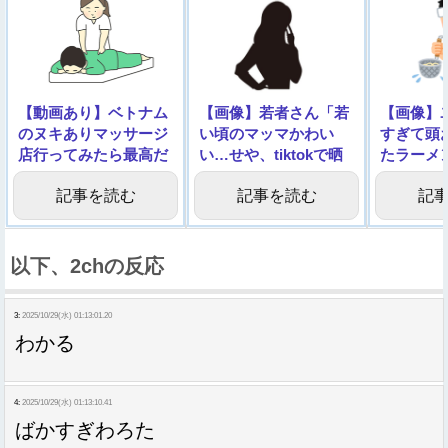
【動画あり】ベトナム
【画像】若者さん「若
【画像】
のヌキありマッサージ
い頃のマッマかわい
すぎて頭
店行ってみたら最高だ
い…せや、tiktokで晒
たラーメ
った・・・
したろ！」
ｗｗｗｗ
記事を読む
記事を読む
記
以下、2chの反応
3:
2025/10/29(水) 01:13:01.20
わかる
4:
2025/10/29(水) 01:13:10.41
ばかすぎわろた