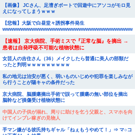
【画像】 JCさん、足漕ぎボートで回遊中にアソコがモロ見
えになってしまうｗｗｗ
【悲報】大阪で白昼堂々誘拐事件発生
wwwwwwwwwwwwwwwwwwwwwwwwwwwwwwwwwwww
【速報】 京大病院、手術ミスで『正常な脳』を摘出 →
患者は自発呼吸不可能な植物状態に
女芸人の吉住さん（36）メイクしたら普通に美人の部類だ
ったと判明ｗｗｗｗｗｗｗｗｗ
私の地元は治安が悪く、弱いものいじめや犯罪を楽しみなが
ら行うことが陽キャの条件だった
京大病院、脳腫瘍摘出手術で誤って腫瘍の無い部位を摘出
脳幹など損傷受け植物状態に
中国人の子供が溺れ、周りに助けを乞う父親と、スマホを向
けてインプレ稼ぎの見物人
手マン嫌がる彼氏持ちギャル「ねぇもうやめて！」⇒ マ○コ