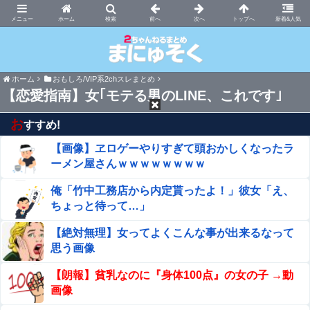
まにゅそく 2chまとめニュース速報VIP
ホーム
新着&人気
ホーム
おもしろ/VIP系2chスレまとめ
【恋愛指南】女｢モテる男のLINE、これです｣
お
すすめ!
【画像】ヱロゲーやりすぎて頭おかしくなったラ
ーメン屋さんｗｗｗｗｗｗｗｗ
俺「竹中工務店から内定貰ったよ！」彼女「え、
ちょっと待って…」
【絶対無理】女ってよくこんな事が出来るなって
思う画像
【朗報】貧乳なのに『身体100点』の女の子 →動
画像