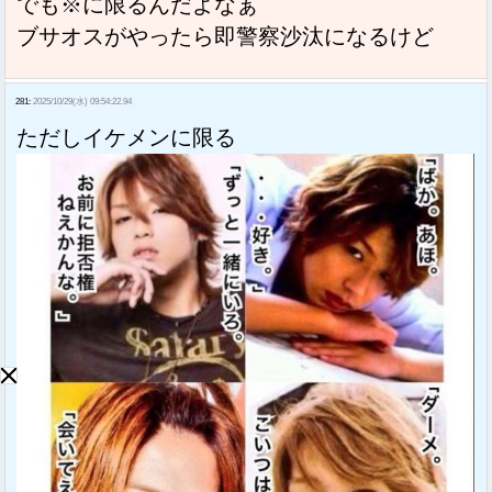
でも※に限るんだよなぁ
ブサオスがやったら即警察沙汰になるけど
281:
2025/10/29(水) 09:54:22.94
ただしイケメンに限る