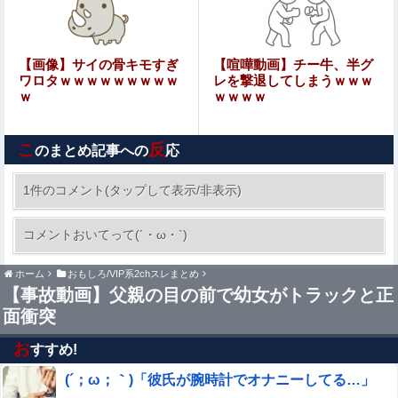
エロ漫画『限界OLとヒエラルキー最上位の男』をrawや
hitomiを使わずに無料で読む方法│藍田まろやか
【画像】速水もこみちが新オープンしたカフェ、サンドイ
【画像】サイの骨キモすぎ
【喧嘩動画】チー牛、半グ
ッチ1つ3000円←コレは妥当だと思う？？？？？？
ワロタｗｗｗｗｗｗｗｗｗ
レを撃退してしまうｗｗｗ
ｗ
ｗｗｗｗ
【画像あり】ロピアのパワー全開おにぎり「444円」がコ
チラｗｗｗｗｗ
こ
反
のまとめ記事への
応
【速報】女性「コンビニに家庭用ゴミ出そうとしたら店長
に注意された！もう二度とこの店来ねえわ！」他
1件のコメント(タップして表示/非表示)
【画像】ミスヤングチャンピオン2026のボーイ
コメントおいてって(´・ω・`)
ッシュお胸ｗｗｗｗｗｗｗｗｗｗｗｗｗｗｗｗｗ
ｗｗｗ
ホーム
おもしろ/VIP系2chスレまとめ
【動画】女子「まって！乳首が勃起する瞬間撮影できたん
【事故動画】父親の目の前で幼女がトラックと正
だけど」⇒
面衝突
【AKB48】平田侑希、山崎空、久保姫菜乃、八木愛月に
ある｢私、リア充を満喫してます！｣感？【ゆき・そらら・
お
すすめ!
ちゃんひな・あづ】
(´；ω；｀)「彼氏が腕時計でオナニーしてる…」
【ハメ撮り】 この小学生のママ（35歳）なら土下座して