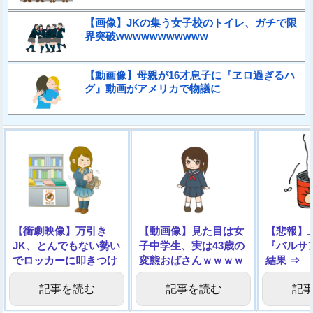
【画像】JKの集う女子校のトイレ、ガチで限
界突破wwwwwwwwwww
【動画像】母親が16才息子に『ヱロ過ぎるハ
グ』動画がアメリカで物議に
【衝劇映像】万引き
【動画像】見た目は女
【悲報】
JK、とんでもない勢い
子中学生、実は43歳の
『バルサ
でロッカーに叩きつけ
変態おばさんｗｗｗｗ
結果 ⇒
られる →動画
ｗｗｗｗ
記事を読む
記事を読む
記