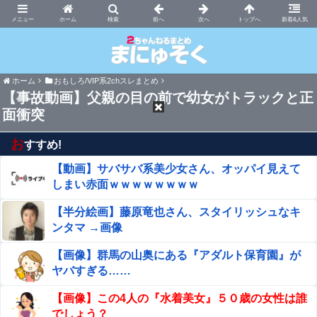
まにゅそく 2chまとめニュース速報VIP
ホーム
新着&人気
ホーム
おもしろ/VIP系2chスレまとめ
【事故動画】父親の目の前で幼女がトラックと正
面衝突
お
すすめ!
【動画】サバサバ系美少女さん、オッパイ見えて
しまい赤面ｗｗｗｗｗｗｗｗ
【半分絵画】藤原竜也さん、スタイリッシュなキ
ンタマ →画像
【画像】群馬の山奥にある『アダルト保育園』が
ヤバすぎる……
【画像】この4人の『水着美女』５０歳の女性は誰
でしょう？