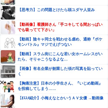
でもヤリたい
【労災】作業員が裁断機で両手を切断されてしまう大事故
【思考力】この問題とけたら頭ユダヤ人並み
の映像。
点滴に排泄物を入れた看護師が勤めていた病院、新病
【動画像】看護師さん「手コキしてる間おっぱい
棟を建てたばかりなのに近隣住民の総スカンを食らっ
でも吸ってて下さい」
た結果……
【悲報】 NHK、女さんの人生がいかにイージーモードか
【動画】陰キャ同士を戦わせる虐め、通称『ポケ
をわかりやすく放送してしまうｗｗｗｗｗ
モンバトル』マジでえげつない
新宿・歌舞伎町で半グレ集団がヤンキーをバンで誘拐する
【動画】スラム街にこんな若い女ホームレスがい
動画が怖すぎると海外で話題に
たら、そりゃこうなるよな…
【衝撃】佐藤二朗さん、ガチで『びっくり』してしま
【画像】有名企業が創業した頃の写真を貼ってい
う！！！！！！
く
佐藤二朗「“ほんとうのこと”は何ひとつ言えない…」意味
【胸痛注意】日本の小学生さん、『いじめ動画』
深投稿に憶測殺到
を投稿してしまう……
【閲覧注意】このお店のデリバリーだけは止めとけ！肉を
【ｵｽｽﾒ紹介】小梅えなとかいうＡＶ女優 →動画像
噛んだ瞬間 中が動いたので、見たら…（衝撃動画）