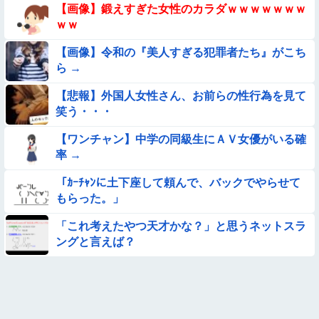
【画像】お前ら、犬にケンカ売られてるけどどうする？
【画像】鍛えすぎた女性のカラダｗｗｗｗｗｗｗ
ｗｗ
【動画】美女さん、公衆の面前で男根にかぶりついて炎上
【画像】令和の『美人すぎる犯罪者たち』がこち
ら →
【悲報】昭和世代さん、「1時間弱」は1時間に満たない、「1
時間強」は1時間＋αだと思ってる😭
【悲報】外国人女性さん、お前らの性行為を見て
笑う・・・
【臭ァ！】ストレッチ中の女性さん、豪快な放屁で周囲を和ま
せる ⇒
【ワンチャン】中学の同級生にＡＶ女優がいる確
【動画】スペインのJK、レベチｗｗｗｗｗｗｗｗｗｗ
率 →
「ｶｰﾁｬﾝに土下座して頼んで、バックでやらせて
【朗報】メンヘラ女の子、可愛すぎると話題にｗｗｗｗｗｗｗ
もらった。」
ｗｗｗｗ
【不朽名作】突然オラァ！おじさん【動画】
「これ考えたやつ天才かな？」と思うネットスラ
ングと言えば？
【画像】こういう『横乳』が見える服装ｗｗｗｗｗｗｗｗｗｗ
ｗｗ
【画像】女さん「彼氏が強制わいせつで捕まって謝罪の手紙が
来た」ﾊﾟｼｬｯ