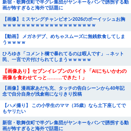
新宿・歌舞伎町で半グレ集団がヤンキーをバンで誘拐する動
画が怖すぎると海外で話題に
【画像】ミスヤングチャンピオン2026のボーイッシュお胸
ｗｗｗｗｗｗｗｗｗｗｗｗｗｗｗｗｗｗｗｗ
【動画】 メガネデブ、めちゃスムーズに無銭飲食してしま
うｗｗｗｗ
ひろゆき「コメント欄で暴れてるのは暇人です」→ネット
民、一言で片付けられてしまうｗｗｗｗｗ
【画像あり】セブンイレブンのバイト「AIにちいかわの
画像を食わせてっと………できた！」
【画像】漫画家あだち充、タッチの告白シーンから40年記
念で自分自身が浅倉南になりきり投稿
【ハメ撮り】 この小学生のママ（35歳）なら土下座してで
もヤリたい
新宿・歌舞伎町で半グレ集団がヤンキーをバンで誘拐する動
画が怖すぎると海外で話題に