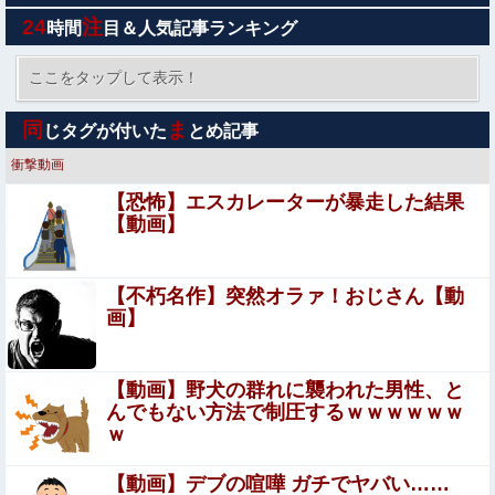
しまうｗｗｗｗｗｗｗ他
24
注
時間
目＆人気記事ランキング
【エ□画像】 快楽調教で屈服レ●プpart143！立花響がキモ
オヤジに弱みを握られ糸色ｲ侖レ●プで調教されたり…他ま
ここをタップして表示！
とめ
大将「何握りやしょう？」Z世代新人「じゃあサーモン
同
ま
じタグが付いた
とめ記事
で」社長「ぶほっw」部長「あー…」ワイ「ばっ、バカ
っ！すいません大将！」
衝撃動画
【衝撃映像】男子中学生・銃乱射事件（7人死亡、23人負
【恐怖】エスカレーターが暴走した結果
傷）の新たな画像・動画、さすがに怖すぎる…
【動画】
「無縁ビジネス」が急拡大…自治体から遺体1000体超を引
き取る業者も
【不朽名作】突然オラァ！おじさん【動
【画像】人工肛門の松本人志さん、最新の姿に心配の声殺
画】
到…
【悲報】マレーシア「進撃の巨人Hすぎ…これ子供の教
【動画】野犬の群れに襲われた男性、と
育に悪いだろ」
んでもない方法で制圧するｗｗｗｗｗｗ
ｗ
フランス人「なぜ移籍させない?」中村敬斗に複数オファ
ー！ランスが46億円要求でまさかの残留の可能性浮上！現
【動画】デブの喧嘩 ガチでヤバい……
地サポの本音がこれ！【海外の反応】