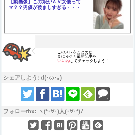
【動画像】この娘がＡＶ女優って
マ？？男優が羨ましすぎる・・・
このスレをまとめた
まにゅそく最新記事を
いいね
してチェックしよう！
シェアしよう: d(･ω･｡)
1
フォローthx: ヽ(*･∀･)人(･∀･*)ﾉ