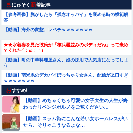
ま
新
にゅそく
着記事
【参考画像】脱がしたら『残念オッパイ』を褒める時の模範解
答
【動画】海外の変態、レベチｗｗｗｗｗｗｗ
★★水着姿を見た彼氏が「核兵器並みのボディだね」って褒め
てくれた(´；ω；｀)
【動画】町の中華料理屋さん、娘の採用で人気店になってしま
う
【動画】南米系のデカパイぽっちゃり女さん、配信がヱ口すぎ
ｗｗｗｗｗｗｗ
お
【恐怖】エスカレーターが暴走した結果【動画】
すすめ!
【動画】めちゃくちゃ可愛い女子大生の人生が終
【動画】ロシアの少年、姉（14）の水着姿に勃起してしまうｗ
わったリベンジポルノをご覧ください…
ｗｗｗｗｗ
【動画】スラム街にこんな若い女ホームレスがい
【要審議】４歳娘が描いたママのお尻ｗｗｗｗｗ【画像】
たら、そりゃこうなるよな…