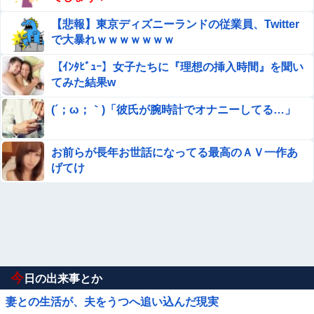
【悲報】東京ディズニーランドの従業員、Twitter
で大暴れｗｗｗｗｗｗｗ
【ｲﾝﾀﾋﾞｭｰ】女子たちに『理想の挿入時間』を聞い
てみた結果w
(´；ω；｀)「彼氏が腕時計でオナニーしてる…」
お前らが長年お世話になってる最高のＡＶ一作あ
げてけ
今
日の出来事とか
妻との生活が、夫をうつへ追い込んだ現実