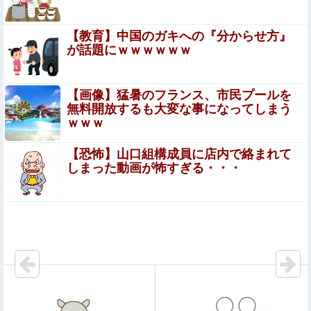
も持った”と世界中に広がる」
皆藤愛子アナ 透けノースリーブで脇全開！！
【教育】中国のガキへの『分からせ方』
が話題にｗｗｗｗｗｗ
「これを肯定的に書くとか頭がどうかしてるのか？」と某
メディアの焚書称賛記事にツッコミ殺到、自分で本屋を作
【画像】猛暑のフランス、市民プールを
るとかそういう話かと思ったら……
無料開放するも大変な事になってしまう
【結婚1年目の人妻・月乃さん】 週7を望む性欲お化けと
ｗｗｗ
生中出しで満たされる濃厚な一日
【恐怖】山口組構成員に店内で絡まれて
【悲報】瀬戸環奈がスタイルよすぎて一般男性が隣に
しまった動画が怖すぎる・・・
並ぶとチンチクリンに見えてしまう（画像あり）
【悲報】ジャンポケ斉藤の妻、夫の求刑7年翌日にウキウ
キでInstagram更新
同棲してる彼氏に「生理用品をトイレに置くのやめてほし
い」と言われた
【ウマ娘】ロゴタイプ欲張りパック