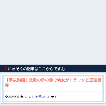
ま
にゅそくの記事はここからですお
【事故動画】父親の目の前で幼女がトラックと正面衝
突
2026/6/11
おもしろ/VIP系2chスレ
1