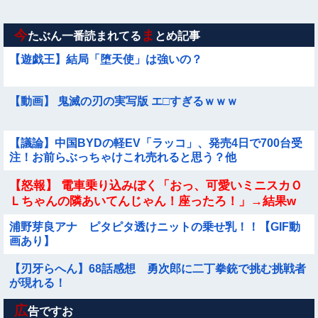
【画像】115年前に作られた『幻の28府県案』が意外といいか
も →
今
ま
たぶん一番読まれてる
とめ記事
【遊戯王】結局「堕天使」は強いの？
【動画】 鬼滅の刃の実写版 エ□すぎるｗｗｗ
【議論】中国BYDの軽EV「ラッコ」、発売4日で700台受
注！お前らぶっちゃけこれ売れると思う？他
【怒報】 電車乗り込みぼく「おっ、可愛いミニスカＯ
Ｌちゃんの隣あいてんじゃん！座ったろ！」→結果w
w w w w w w w
浦野芽良アナ ピタピタ透けニットの乗せ乳！！【GIF動
画あり】
【刃牙らへん】68話感想 勇次郎に二丁拳銃で挑む挑戦者
が現れる！
広
【動画】駅にいた浴衣女子さん、毛がめちゃくちゃ見えて
告ですお