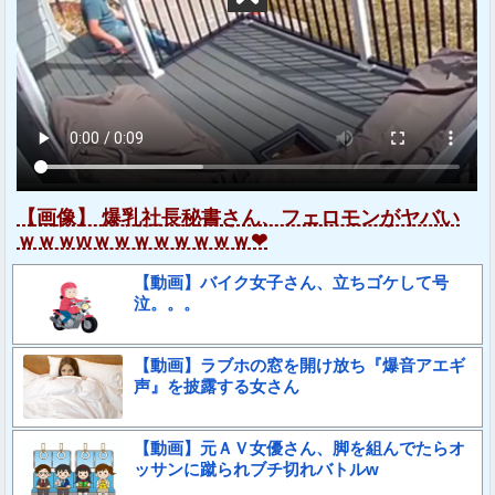
【画像】 爆乳社長秘書さん、フェロモンがヤバい
ｗｗｗwｗｗｗｗｗｗｗｗ❤
【動画】バイク女子さん、立ちゴケして号
泣。。。
【動画】ラブホの窓を開け放ち『爆音アエギ
声』を披露する女さん
【動画】元ＡＶ女優さん、脚を組んでたらオ
ッサンに蹴られブチ切れバトルw