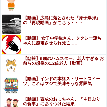
【動画】ロシアの少年、姉（14）の水着姿に勃起してしま
うｗｗｗｗｗｗ
【悲報】ロシア系ハッカー集団の要求を拒否して神復旧し
【動画】広島に落とされた『原子爆弾』
た大手冷凍ニチレイ、宣言通り全ての盗んだデータが公開
の『再現動画』がこちら・・・
される
【悲報】台風15号の進路、めちゃくちゃで草ｗ
ｗｗｗ：26/08/10のニュース他
【動画】 女子中学生さん、タクシー運ち
ゃんに感電させられ死亡……
【画像】 こういう『横乳』が見える服装ｗｗｗｗｗｗｗｗ
ｗｗｗｗ
【悲報】5歳のハムスター、老人すぎる お
【画像】 ワイ底辺期間工の夕食がこちらｗｗｗｗｗ
前らの想像の1.2倍老人【動画】
【 驚愕】熟女性風俗店に行ったらｗｗｗｗｗｗｗｗｗｗｗ
【動画】インドの本格ストリートスイー
ｗｗｗｗｗ
ツ、これはマジで美味そうな雰囲気
旦那がやたら上の子を義実家に泊まらせたがるんだが…
（下は乳児）妻を休ませる気遣いのつもり？それとも実家
【動画】西成のおっちゃん、『４日ぶり
でラクしたいだけ？
【これは重い】アンガ田中「日本が核兵器を持てば“日本
の食事』にありつけた結果……