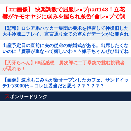
【エ□画像】 快楽調教で屈服レ●プpart143！立花
響がキモオヤジに弱みを握られ糸色ｲ侖レ●プで調
教されたり…他まとめ
【悲報】ロシア系ハッカー集団の要求を拒否して神復旧した
大手冷凍ニチレイ、宣言通り全ての盗んだデータが公開され
る
出産予定日の直前に夫の従弟の結婚式がある。出席したくな
いのに「慶事が重なって嬉しいわ＾＾嫁子ちゃんぜひ出てね
＾＾」と義実家がお花畑モード。断るのって非常識？
【刃牙らへん】68話感想 勇次郎に二丁拳銃で挑む挑戦者
が現れる！
【画像】速水もこみちが新オープンしたカフェ、サンドイッ
チ1つ3000円←コレは妥当だと思う？？？？？？
Powered by livedoor 相互RSS
ス
ポンサードリンク