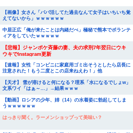
【画像】女さん「パパ活してた過去なんて女子はいちいち覚
えてないから」ｗｗｗｗｗｗ
中居正広「俺が来たことは内緒だべ」極秘で熊本でボランテ
ィアをしていたｗｗｗｗｗ
【悲報】ジャンポケ斉藤の妻、夫の求刑7年翌日にウキ
ウキでInstagram更新
【速報】女性「コンビニに家庭用ゴミ出そうとしたら店長に
注意された！もう二度とこの店来ねえわ！」他
【天才】 雪が溶けると何になる？理系「水になるでしょw」
文系ワイ「はぁ～…」→結果ｗｗｗ
【動画】ロシアの少年、姉（14）の水着姿に勃起してしま
うｗｗｗｗｗｗ
はっきり聞く。ラーメンショップって美味い？