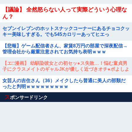
【議論】 全然怒らない人って実際どういう心理な
ん？
セブンイレブンのホットスナックコーナーにあるチョコクッ
キー美味しすぎる。でも545カロリーあってヒエっ
【悲報】ゲーム配信者さん、家賃8万円の部屋で深夜配信→
管理会社から厳重注意されてお気持ち表明ｗｗｗ
【エ□漫画】 幼馴染彼女との初セッ●ス失敗…！悩む童貞男
子にクラスメイトのギャルJKが優しく近づきオチ●ポよしよ
しされちゃう…！
女芸人の吉住さん（36）メイクしたら普通に美人の部類だ
ったと判明ｗｗｗｗｗｗｗｗｗ
Powered by livedoor 相互RSS
ス
ポンサードリンク