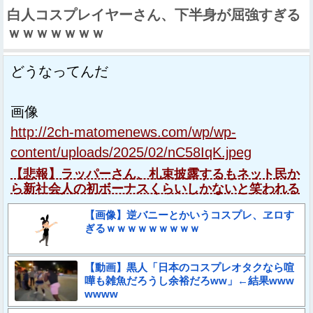
白人コスプレイヤーさん、下半身が屈強すぎる
ｗｗｗｗｗｗｗ
どうなってんだ
画像
http://2ch-matomenews.com/wp/wp-
content/uploads/2025/02/nC58IqK.jpeg
【悲報】ラッパーさん、札束披露するもネット民か
ら新社会人の初ボーナスくらいしかないと笑われる
【画像】逆バニーとかいうコスプレ、ヱロす
ぎるｗｗｗｗｗｗｗｗｗ
【動画】黒人「日本のコスプレオタクなら喧
嘩も雑魚だろうし余裕だろww」←結果www
wwww