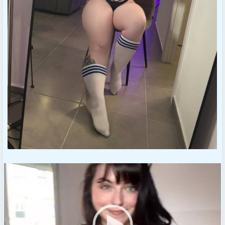
動
画
プ
レ
ー