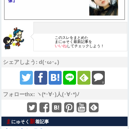
像】
このスレをまとめた
まにゅそく最新記事を
いいね
してチェックしよう！
シェアしよう: d(･ω･｡)
0
フォローthx: ヽ(*･∀･)人(･∀･*)ﾉ
ま
新
にゅそく
着記事