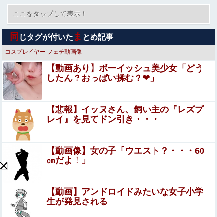
中学の頃イキリ陰で有名だった奴が最近俺の勤めてる会社
に入社してきた。中学の頃の話を武勇伝として語っていて
ここをタップして表示！
何とも言えない気持ちに…
某週刊誌が完全逃亡して取り残された中道議員が絶体絶命
同
ま
じタグが付いた
とめ記事
の窮地、「今度は宏池会に矛先を向けたか……」と節操の
無さに呆れる人が続出
コスプレイヤー
フェチ動画像
【閲覧注意】人妻がヌード動画を公開 ⇒ ネット民「赤ち
【動画あり】ボーイッシュ美少女「どう
ゃんに絶対に母乳を上げないで！」（衝撃動画）
したん？おっぱい揉む？❤」
【悲報】日本人、バカかもしれない。食品消費税減税
（8%→1%）に93.2%が賛成してしまう
【悲報】イッヌさん、飼い主の『レズプ
スマホゲー業界、終わりの始まり…倒産件数が過去最多ペ
レイ』を見てドン引き・・・
ース「数億円かけても爆ﾀﾋ」
【画像】 このハゲにやられたJKがたくさんいるという
【動画像】女の子「ウエスト？・・・60
事実
㎝だよ！」
スマホゲー業界、終わりの始まり…倒産件数が過去最多ペ
ース「数億円かけても爆ﾀﾋ」
【動画】アンドロイドみたいな女子小学
生が発見される
【画像あり】居酒屋「6人で長居して会計4939円！喋りた
いだけなら公園に行ってくれ（怒」