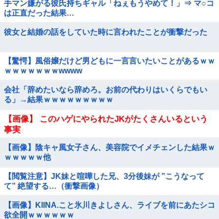
手マン嫌がる彼氏持ちギャル「ねぇもうやめて！」⇒ マ○コ
は正直だった結果…
彼女と結婚の話をしていた時に言われたことが衝撃だった
【驚愕】風俗嬢だけど男どもに一言言いたいことがあるｗｗ
ｗｗｗｗｗｗｗwwww
会社「辞めたいなら辞めろ。お前の代わりはいくらでもい
る」→結果ｗｗｗｗｗｗｗｗｗ
【画像】 このハゲにやられたJKがたくさんいるという
事実
【画像】陰キャ風女子さん、美容院でイメチェンした結果ｗ
ｗｗｗｗｗ他
【閲覧注意】JK妹と喧嘩した兄、3分後妹が ”こうなって
て” 絶望する…（衝撃画像）
【画像】KIINA.こと氷川きよしさん、ライブを前にあたシコ
欲全開ｗｗｗｗｗｗ