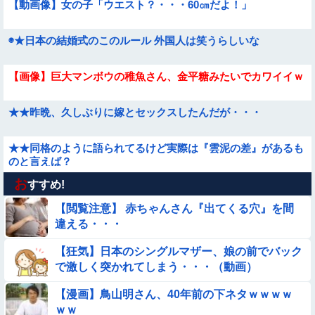
【動画像】女の子「ウエスト？・・・60㎝だよ！」
◉★日本の結婚式のこのルール 外国人は笑うらしいな
【画像】巨大マンボウの稚魚さん、金平糖みたいでカワイイｗ
★★昨晩、久しぶりに嫁とセックスしたんだが・・・
★★同格のように語られてるけど実際は『雲泥の差』があるも
のと言えば？
お
【動画】アンドロイドみたいな女子小学生が発見される
すすめ!
【閲覧注意】 赤ちゃんさん『出てくる穴』を間
【動画】力士さん、ボクサーをボコってしまう
違える・・・
【狂気】日本のシングルマザー、娘の前でバック
【朗報】メンヘラ女の子、可愛すぎると話題にｗｗｗｗｗｗｗ
で激しく突かれてしまう・・・（動画）
ｗｗｗｗ
【参考画像】脱がしたら『残念オッパイ』を褒める時の模範解
【漫画】鳥山明さん、40年前の下ネタｗｗｗｗ
答
ｗｗ