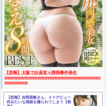
【悲報】大阪で白昼堂々誘拐事件発生
wwwwwwwwwwwwwwwwwwwwwwwwwwwww
wwwwwww
【悲報】吉岡里帆さん、ＡＶデビュー
作みたいな表紙を撮られてしまう【画