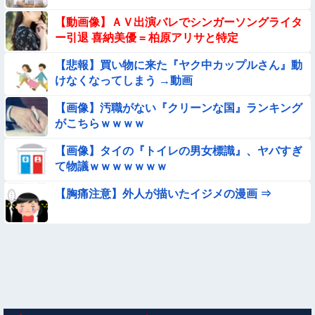
【動画あり】ボーイッシュ美少女「どうしたん？おっぱい揉
【動画像】ＡＶ出演バレでシンガーソングライタ
む？❤」
ー引退 喜納美優 = 柏原アリサと特定
【動画】白人「日本で一番美味い食べ物はこれな、試してみ
ろ！飛ぶぞ」
【悲報】買い物に来た『ヤク中カップルさん』動
けなくなってしまう →動画
【動画】野犬の群れに襲われた男性、とんでもない方法で制圧
するｗｗｗｗｗｗｗ
【画像】汚職がない『クリーンな国』ランキング
【動画】ピザ屋のバイト女、クッソせこい『ツマミ食い』をし
がこちらｗｗｗｗ
て炎上
【画像】タイの『トイレの男女標識』、ヤバすぎ
【悲報】イッヌさん、飼い主の『レズプレイ』を見てドン引
て物議ｗｗｗｗｗｗｗ
き・・・
【悩み相談】昭和の高1女子さん、夏の体験談ｗｗｗｗｗｗｗ
【胸痛注意】外人が描いたイジメの漫画 ⇒
ｗ
【画像】新人AV女優さん、ジブリキャラのコスプレでチンポ
を硬めてくるｗｗｗｗｗｗｗ
【動画】デブの喧嘩 ガチでヤバい……
【動画】こういう貧乳の陰女と付き合えますかｗｗｗｗｗｗｗ