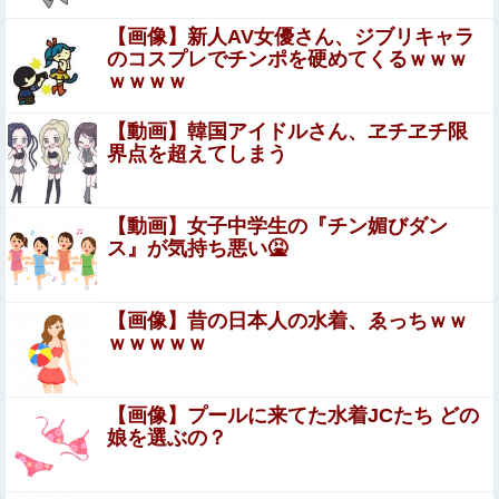
発電方法がいまだに「タービンを回す」しかない理由ｗｗ
【画像】新人AV女優さん、ジブリキャラ
ｗｗ他
のコスプレでチンポを硬めてくるｗｗｗ
ｗｗｗｗ
【ウマ娘】ライトハローのやり口を評価するダス
カツ
【動画】韓国アイドルさん、ヱチヱチ限
界点を超えてしまう
【画像】KIINA.こと氷川きよしさん、ライブを前にあたシ
コ欲全開ｗｗｗｗｗｗ
【動画】女子中学生の『チン媚びダン
【シンデレラガールズ】 百鬼夜行をテーマとしたPOP UP
ス』が気持ち悪い🤮
SHOPが東京・大阪にて開催
【悲報】太鼓の達人、お馴染みのフォントの使用料が年間
【画像】昔の日本人の水着、ゑっちｗｗ
6万から年間320万になったので変更に
ｗｗｗｗｗ
佐久間宣行『（井上和に対して）あの子売れますよ』
【画像】プールに来てた水着JCたち どの
敏感な乳首をローターで責められたら我慢できない…気持
娘を選ぶの？
ちよさそうに感じまくる女の子が可愛い乳首責めエ□画像
Sponsored Link