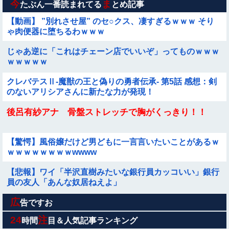
今
ま
たぶん一番読まれてる
とめ記事
【動画】 ”別れさせ屋” のセ○クス、凄すぎるｗｗｗ そり
ゃ肉便器に堕ちるわｗｗｗ
じゃあ逆に「これはチェーン店でいいぞ」ってものｗｗｗ
ｗｗｗｗｗ
クレバテスⅡ-魔獣の王と偽りの勇者伝承- 第5話 感想：剣
のないアリシアさんに新たな力が発現！
後呂有紗アナ 骨盤ストレッチで胸がくっきり！！
【驚愕】風俗嬢だけど男どもに一言言いたいことがあるｗ
ｗｗｗｗｗｗｗｗwwww
【悲報】ワイ「半沢直樹みたいな銀行員カッコいい」銀行
員の友人「あんな奴居ねえよ」
広
国連事務総長「お金がありません。このままでは国連が完
告ですお
全崩壊します。助けて下さい」
24
注
時間
目＆人気記事ランキング