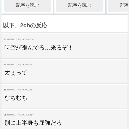
記事を読む
記事を読む
記
以下、2chの反応
3:
2025/02/17(月) 19:28:46.510
時空が歪んでる…来るぞ！
4:
2025/02/17(月) 19:29:44.661
太ぇって
5:
2025/02/17(月) 19:30:31.561
むちむち
7:
2025/02/17(月) 19:34:25.554
別に上半身も屈強だろ