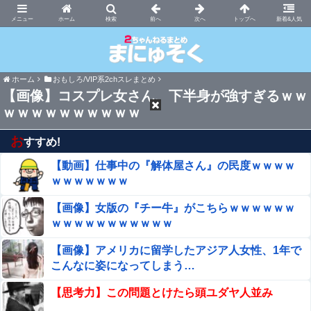
まにゅそく 2chまとめニュース速報VIP
ホーム
新着&人気
ホーム
おもしろ/VIP系2chスレまとめ
【画像】コスプレ女さん、下半身が強すぎるｗｗ
ｗｗｗｗｗｗｗｗｗｗ
お
すすめ!
【動画】仕事中の『解体屋さん』の民度ｗｗｗｗ
ｗｗｗｗｗｗｗ
【画像】女版の『チー牛』がこちらｗｗｗｗｗｗ
ｗｗｗｗｗｗｗｗｗｗｗ
【画像】アメリカに留学したアジア人女性、1年で
こんなに姿になってしまう…
【思考力】この問題とけたら頭ユダヤ人並み