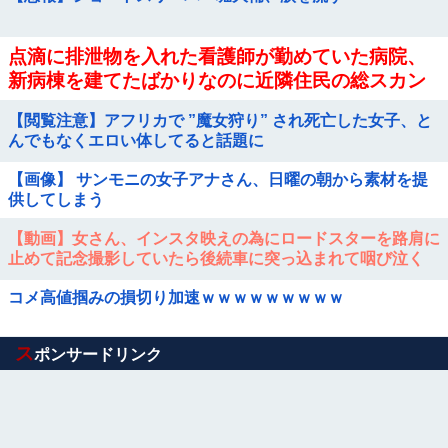
点滴に排泄物を入れた看護師が勤めていた病院、
新病棟を建てたばかりなのに近隣住民の総スカン
を食らった結果……他
【閲覧注意】アフリカで ”魔女狩り” され死亡した女子、と
んでもなくエロい体してると話題に
【画像】 サンモニの女子アナさん、日曜の朝から素材を提
供してしまう
【動画】女さん、インスタ映えの為にロードスターを路肩に
止めて記念撮影していたら後続車に突っ込まれて咽び泣く
wwwwwwwwwwwwwww
コメ高値掴みの損切り加速ｗｗｗｗｗｗｗｗｗ
Powered by livedoor 相互RSS
ス
ポンサードリンク