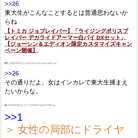
>>26
東大生がこんなことするとは普通思わないか
らね
【トミカ ジョブレイバー】「ライジングポリスブ
レイバー デカライドアーマー白バイ DXセット」
【ジョーシン＆エディオン限定カスタマイズキャン
ペーン開催】
957:
2016/05/25(水) 18:32:33.14 ID:xjwB+6oP0.net
>>26
その通りだよ。女はインカレで東大生捕まえ
たいからな。
16:
2016/05/25(水) 17:17:18.99 ID:SpWYF7Il0.net
>>1
＞ 女性の局部にドライヤ