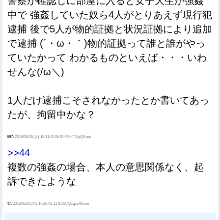
警察が確認しに部屋に入ると女子大生が強姦
中で 強姦していた奴ら4人がとりあえず現行犯
逮捕 後で5人が物的証拠と状況証拠により追加
で逮捕 (´・ω・｀)物的証拠って誰と誰がやっ
ていたかって わかるものといえば・・・いわ
せんな(/ω＼)
1人だけ逮捕こそされなかったとか書いてあっ
たが、拘留中かな？
697:
2016/05/25(水) 18:11:43.06 ID:Y5+T7JqQ0.net
>>44
複数の強姦の場合、本人の意思関係なく、起
訴できたような
47:
2016/05/25(水) 17:20:42.11 ID:G7QcqvsA0.net