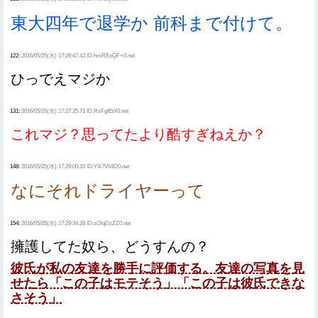
東大四年で退学か 前科まで付けて。
122:
2016/05/25(水) 17:26:47.43 ID:hmREoQF+0.net
ひっでえマジか
131:
2016/05/25(水) 17:27:25.71 ID:RsFgfEtX0.net
これマジ？思ってたより酷すぎねえか？
148:
2016/05/25(水) 17:29:00.10 ID:Y4i7Vh3D0.net
なにそれドライヤーって
154:
2016/05/25(水) 17:29:34.28 ID:sOlqDzZZ0.net
擁護してた奴ら、どうすんの？
彼氏が私の友達を勝手に評価する。友達の写真を見
せたら「この子はモテそう」「この子は彼氏できな
さそう」