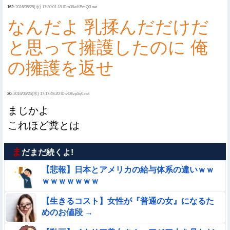
162:
2016/05/25(水) 17:30:01.18 ID:n38wKEmQ0.net
なんだよ 乳揉んだだけだ
と思って擁護したのに 俺
の擁護を返せ
20:
2016/05/25(水) 17:17:49.20 ID:vOflzp5q0.net
まじかよ
これほど糞とは
ま
だまだ続くよ!
【悲報】日本とアメリカの給与体系の違いｗｗ
ｗｗｗｗｗｗｗ
【生きるコスト】女性が『普通の女』になるた
めのお値段 →