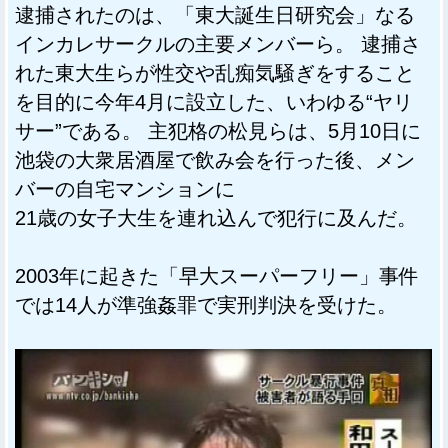
逮捕されたのは、「東大誕生日研究会」なる
インカレサークルの主要メンバーら。 逮捕さ
れた東大生らが性交や乱痴気騒ぎをすること
を目的に今年4月に設立した、いわゆる“ヤリ
サー”である。 主犯格の松見らは、5月10日に
池袋の大衆居酒屋で飲み会を行った後、メン
バーの自宅マンションに
21歳の女子大生を連れ込んで犯行に及んだ。
2003年に起きた「早大スーパーフリー」事件
では14人が準強姦罪で実刑判決を受けた。