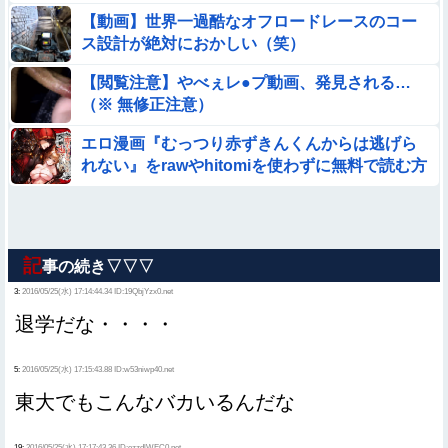
【動画】世界一過酷なオフロードレースのコー
ス設計が絶対におかしい（笑）
【閲覧注意】やべぇレ●プ動画、発見される…
（※ 無修正注意）
エロ漫画『むっつり赤ずきんくんからは逃げら
れない』をrawやhitomiを使わずに無料で読む方
法│AX
記
事の続き▽▽▽
3:
2016/05/25(水) 17:14:44.34 ID:19QbjYzx0.net
退学だな・・・・
5:
2016/05/25(水) 17:15:43.88 ID:w53niwp40.net
東大でもこんなバカいるんだな
19:
2016/05/25(水) 17:17:43.36 ID:ezzdlWEC0.net