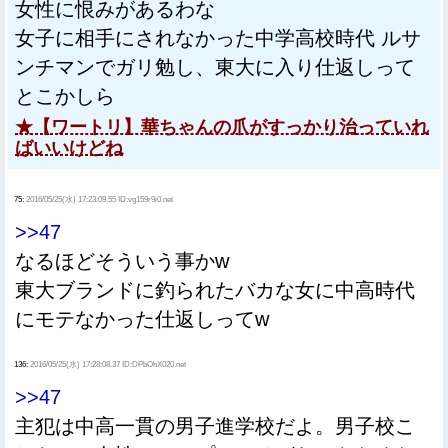
女性に恨みがあるわな
女子に相手にされなかった中学高校時代 ルサ
ンチマンでガリ勉し、東大に入り仕返しって
とこかしら
★【ワートリ】華ちゃんの爪がすっかり治っていれ
ばいいけどね
75:
2016/05/25(水) 17:23:09.55 ID:vg159r9i0.net
>>47
なるほどそういう事かw
東大ブランドに釣られたバカな女に中高時代
にモテなかった仕返しってw
136:
2016/05/25(水) 17:28:08.37 ID:DPbOhX020.net
>>47
主犯は中高一貫の男子進学校だよ。男子校こ