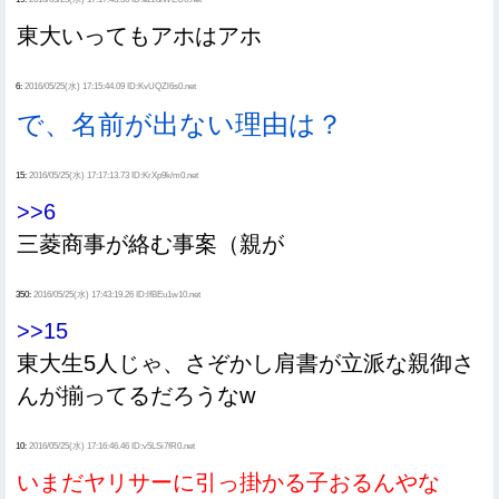
東大いってもアホはアホ
6:
2016/05/25(水) 17:15:44.09 ID:KvUQZl6s0.net
で、名前が出ない理由は？
15:
2016/05/25(水) 17:17:13.73 ID:KrXp9k/m0.net
>>6
三菱商事が絡む事案（親が
350:
2016/05/25(水) 17:43:19.26 ID:lfBEu1w10.net
>>15
東大生5人じゃ、さぞかし肩書が立派な親御さ
んが揃ってるだろうなw
10:
2016/05/25(水) 17:16:46.46 ID:v5LSi7fR0.net
いまだヤリサーに引っ掛かる子おるんやな