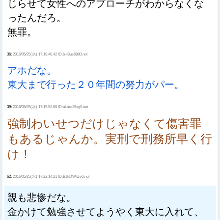
じらせて女性へのアプローチがわからなくな
ったんだろ。
無罪。
36:
2016/05/25(水) 17:19:40.42 ID:b+Bus6880.net
アホだな。
東大まで行った２０年間の努力がパー。
39:
2016/05/25(水) 17:19:52.88 ID:uLmq26sg0.net
強制わいせつだけじゃなくて傷害罪
もあるじゃんか。実刑で刑務所早く行
け！
62:
2016/05/25(水) 17:22:14.21 ID:BJkDWfZv0.net
親も悲惨だな。
金かけて勉強させてようやく東大に入れて、