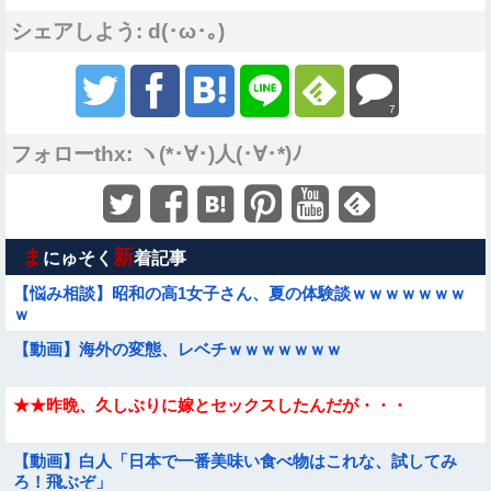
シェアしよう: d(･ω･｡)
7
フォローthx: ヽ(*･∀･)人(･∀･*)ﾉ
ま
新
にゅそく
着記事
【悩み相談】昭和の高1女子さん、夏の体験談ｗｗｗｗｗｗｗ
ｗ
【動画】海外の変態、レベチｗｗｗｗｗｗｗ
★★昨晩、久しぶりに嫁とセックスしたんだが・・・
【動画】白人「日本で一番美味い食べ物はこれな、試してみ
Sponsored Link
ろ！飛ぶぞ」