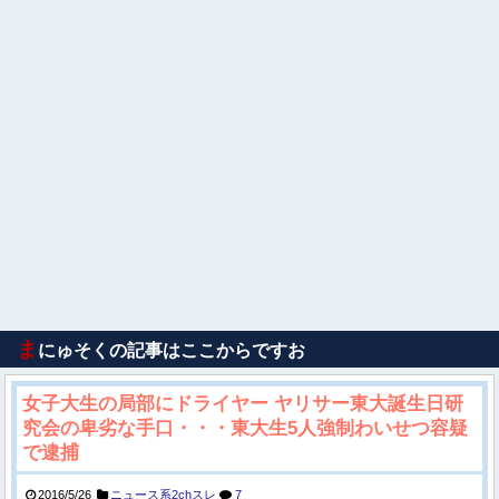
ま
にゅそくの記事はここからですお
女子大生の局部にドライヤー ヤリサー東大誕生日研
究会の卑劣な手口・・・東大生5人強制わいせつ容疑
で逮捕
2016/5/26
ニュース系2chスレ
7