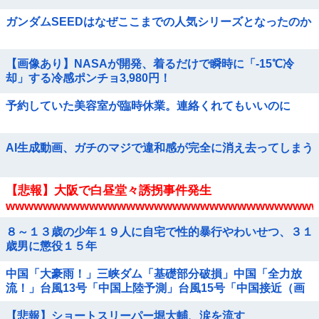
ガンダムSEEDはなぜここまでの人気シリーズとなったのか
【画像あり】NASAが開発、着るだけで瞬時に「-15℃冷
却」する冷感ポンチョ3,980円！
予約していた美容室が臨時休業。連絡くれてもいいのに
AI生成動画、ガチのマジで違和感が完全に消え去ってしまう
【悲報】大阪で白昼堂々誘拐事件発生
wwwwwwwwwwwwwwwwwwwwwwwwwwwwwwwww
８～１３歳の少年１９人に自宅で性的暴行やわいせつ、３１
歳男に懲役１５年
中国「大豪雨！」三峡ダム「基礎部分破損」中国「全力放
流！」台風13号「中国上陸予測」台風15号「中国接近（画
像」中国「台風同時上陸！（穀物生産が...
【悲報】ショートスリーパー堀大輔、涙を流す