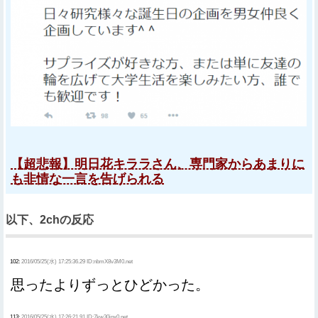
【超悲報】明日花キララさん、専門家からあまりに
も非情な一言を告げられる
以下、2chの反応
102:
2016/05/25(水) 17:25:36.29 ID:nbmX8v3M0.net
思ったよりずっとひどかった。
113:
2016/05/25(水) 17:26:21.91 ID:7kw30jnx0.net