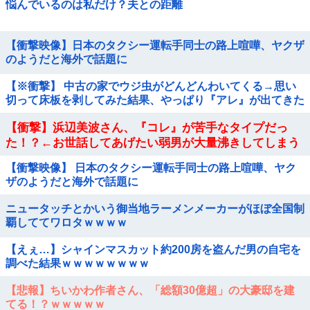
悩んでいるのは私だけ？夫との距離
【衝撃映像】日本のタクシー運転手同士の路上喧嘩、ヤクザ
のようだと海外で話題に
【※衝撃】 中古の家でウジ虫がどんどんわいてくる→思い
切って床板を剥してみた結果、やっぱり『アレ』が出てきた
【衝撃】浜辺美波さん、『コレ』が苦手なタイプだっ
た！？←お世話してあげたい弱男が大量沸きしてしまう
w w w w w w w w w
【衝撃映像】 日本のタクシー運転手同士の路上喧嘩、ヤク
ザのようだと海外で話題に
ニュータッチとかいう御当地ラーメンメーカーがほぼ全国制
覇しててワロタｗｗｗｗ
【えぇ…】シャインマスカット約200房を盗んだ男の自宅を
調べた結果ｗｗｗｗｗｗｗｗ
【悲報】ちいかわ作者さん、「総額30億超」の大豪邸を建
てる！？ｗｗｗｗｗ