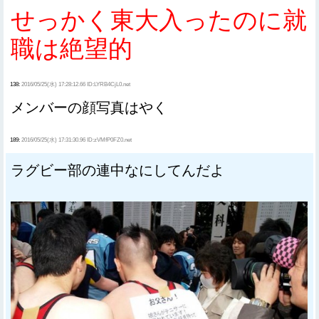
せっかく東大入ったのに就
職は絶望的
138:
2016/05/25(水) 17:28:12.66 ID:LYRB4CjL0.net
メンバーの顔写真はやく
189:
2016/05/25(水) 17:31:30.96 ID:zVMfP0FZ0.net
ラグビー部の連中なにしてんだよ