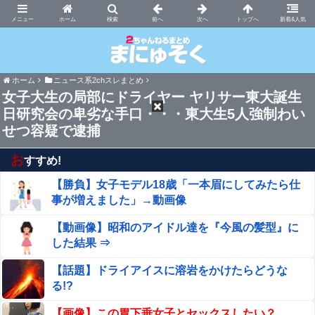
まにゅそく 2chまとめニュース速報VIP
ホーム
新着&人気
ホーム
ニュース系2chスレまとめ
女子大生の局部にドライヤー ヤリサー東大誕生
日研究会の卑劣な手口・・・東大生5人強制わい
せつ容疑で逮捕
お
すすめ!
【勝負】女子モデル18歳「一本眉にしてみたら仕
事が増えました」→動画像
【動画像】昭和のアイドル達を『今風の髪型』に
した結果 ⇒
【話題】ドライアイスに溶岩をかけたらどうな
る!?
【画像】この胃下垂女子とセックスしたい？