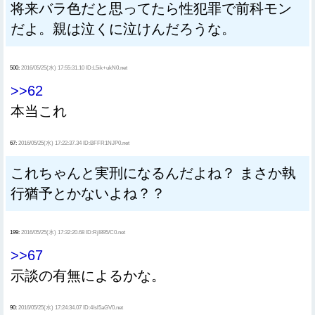
将来バラ色だと思ってたら性犯罪で前科モン
だよ。親は泣くに泣けんだろうな。
500:
2016/05/25(水) 17:55:31.10 ID:L5ik+ukN0.net
>>62
本当これ
67:
2016/05/25(水) 17:22:37.34 ID:BFFR1NJP0.net
これちゃんと実刑になるんだよね？ まさか執
行猶予とかないよね？？
199:
2016/05/25(水) 17:32:20.68 ID:RjI895/C0.net
>>67
示談の有無によるかな。
90:
2016/05/25(水) 17:24:34.07 ID:4/sl5aGV0.net