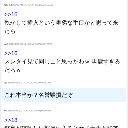
405:
2016/05/25(水) 17:47:24.41 ID:vTC7oePu0.net
>>16
乾かして挿入という卑劣な手口かと思って来
たら
723:
2016/05/25(水) 18:13:09.98 ID:zKpzec+40.net
>>16
スレタイ見て同じこと思ったわｗ 馬鹿すぎる
だろｗ
18:
2016/05/25(水) 17:17:42.10 ID:D5tA/Hh60.net
これ本当か？名誉毀損だぞ
44:
2016/05/25(水) 17:20:24.52 ID:KrXp9k/m0.net
>>18