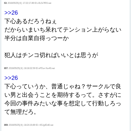
63:
2016/05/25(水) 17:22:17.89 ID:v5LSi7fR0.net
>>26
下心あるだろうねぇ
だからいまいち呆れてテンション上がらない
半分は自業自得っつーか
犯人はチンコ切ればいいとは思うが
807:
2016/05/25(水) 18:18:32.59 ID:nPDa+Xw40.net
>>26
下心っていうか、普通じゃね？サークルで良
い男と出会うことを期待するって。さすがに
今回の事件みたいな事を想定して行動しろっ
て無理だろ。
869:
2016/05/25(水) 18:24:19.89 ID:+IEJg4Dd0.net