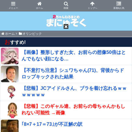
まにゅそく 2chまとめニュース速報VIP
ホーム
新着&人気
ホーム
オリンピック
お
すすめ!
【画像】整形しすぎた女、お前らの想像50倍はと
んでもない顔になる…
【不意打ち注意】シュワちゃん(71)、背後からド
ロップキックされた結果
【悲報】JCアイドルさん、ブラを着け忘れるｗｗ
ｗｗｗｗｗ
【悲報】このギャル達、お前らの母ちゃんかもし
れない可能性 →画像
｢8×7＋17＝73｣が不正解の訳