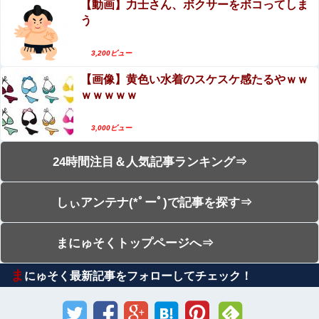
【動画】力士さん、ボクサーをボコってしま
う
3,200ビュー
【画像】黄色い水着のスケスケ感たるやｗｗ
ｗｗｗｗｗ
3,000ビュー
24時間注目＆人気記事ランキング⇒
しぃアンテナ(*ﾟーﾟ)で記事を探す⇒
まにゅそくトップページへ⇒
ま
にゅそく最新記事をフォローしてチェック！