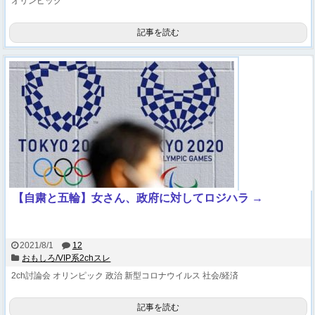
オリンピック
記事を読む
【自粛と五輪】女さん、政府に対してロジハラ →
2021/8/1
12
おもしろ/VIP系2chスレ
2ch討論会
オリンピック
政治
新型コロナウイルス
社会/経済
記事を読む