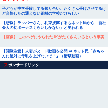
子どもが中学受験してる知り合い、たくさん受けさせてるけ
ど合格したの通えない距離の学校だけらしい
【悲報】ラッパーさん、札束披露するもネット民から「新社
会人の初ボーナスくらいしかない」と笑われる
【画像】 このハゲにやられたJKがたくさんいるという事実
【閲覧注意】人妻がヌード動画を公開 ⇒ ネット民「赤ちゃ
んに絶対に母乳を上げないで！」（衝撃動画）
Powered by livedoor 相互RSS
ス
ポンサードリンク