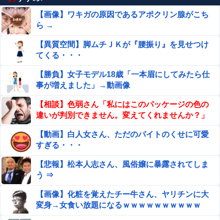
【画像】ワキガの原因であるアポクリン腺がこち
ら →
【異質空間】脚ムチＪＫが『腰振り』を見せつけ
てくる・・・
【勝負】女子モデル18歳「一本眉にしてみたら仕
事が増えました」→動画像
【相談】色弱さん「私にはこのパッケージの色の
違いが判別できません。変えてくれませんか？」
【動画】白人女さん、ただのバイトのくせに可愛
すぎる・・・
【悲報】松本人志さん、風俗嬢に暴露されてしま
う ⇒
【画像】化粧を覚えたチー牛さん、ヤリチンに大
変身→女食い放題になるｗｗｗｗｗｗｗｗｗｗ