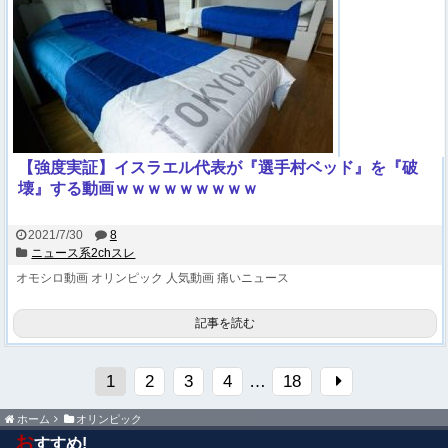
【強度実証】イスラエル代表が『選手村ベッド』を『破
壊』する動画ｗｗｗｗｗｗｗｗｗ
2021/7/30
8
ニュース系2chスレ
オモシロ動画
オリンピック
人気動画
痛いニュース
記事を読む
1
2
3
4
…
18
ホーム
オリンピック
お
すすめ!