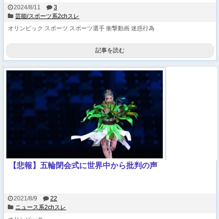
2024/8/11
3
芸能/スポーツ系2chスレ
オリンピック
スポーツ
スポーツ選手
衝撃動画
迷惑行為
記事を読む
【悲報】五輪閉会式に世界中から批判の声
2021/8/9
22
ニュース系2chスレ