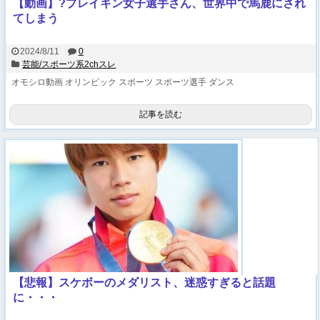
【動画】?ブレイキン女子選手さん、世界中で馬鹿にされ
てしまう
2024/8/11
0
芸能/スポーツ系2chスレ
オモシロ動画
オリンピック
スポーツ
スポーツ選手
ダンス
記事を読む
【悲報】スケボーのメダリスト、迷惑すぎると話題
に・・・