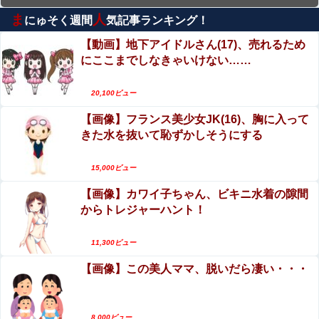
ま
人
にゅそく週間
気記事ランキング！
巨乳悦楽のおすすめAV!巨乳女優とのパイズリや
コスプレセックス!
【動画】地下アイドルさん(17)、売れるため
にここまでしなきゃいけない……
エロ漫画『白雪王と七人の野郎ども』をrawや
hitomiを使わずに無料で読む方法│お父さんの黒歴
20,100ビュー
史
【動画】女子アナさん、ノーブラでうっかり衣装
【画像】フランス美少女JK(16)、胸に入って
から乳首が透けてしまう放送事故ｗｗｗ
きた水を抜いて恥ずかしそうにする
【動画】ロシア軍のドローンをネット発射装置で
撃墜するウクライナ。
15,000ビュー
【画像】カワイ子ちゃん、ビキニ水着の隙間
【閲覧注意】人妻がヌード動画を公開 ⇒ ネット民
からトレジャーハント！
「赤ちゃんに絶対に母乳を上げないで！」（衝撃
動画）
【閲覧注意】女さん「私の村、本当にヤバい…こ
11,300ビュー
れ見て…」（衝撃動画）
【画像】この美人ママ、脱いだら凄い・・・
8,000ビュー