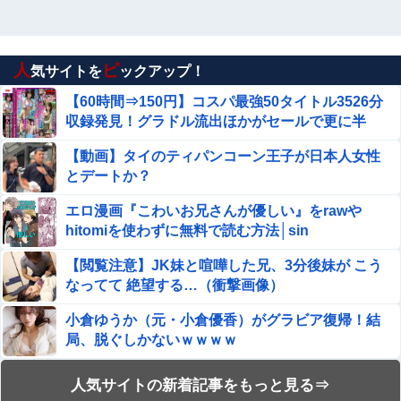
人
ピ
気サイトを
ックアップ！
【60時間⇒150円】コスパ最強50タイトル3526分
収録発見！グラドル流出ほかがセールで更に半
額！
【動画】タイのティパンコーン王子が日本人女性
とデートか？
エロ漫画『こわいお兄さんが優しい』をrawや
hitomiを使わずに無料で読む方法│sin
【閲覧注意】JK妹と喧嘩した兄、3分後妹が こう
なってて 絶望する…（衝撃画像）
小倉ゆうか（元・小倉優香）がグラビア復帰！結
局、脱ぐしかないｗｗｗｗ
【動画】これはお見事。中国重慶市で珍しい事故
人気サイトの新着記事をもっと見る⇒
が撮影される。