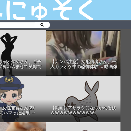
ちゃオタ女さん、ギチ
【ナンパ注意】女配信者さん、一
ツ食い込ませて笑顔で
人カラオケ中の恐怖体験 →動画像
女性警官さん(27
【動画】アザラシになつかれる奴
にハマった結果 ⇒
ＷＷＷＷＷＷＷＷＷＷ