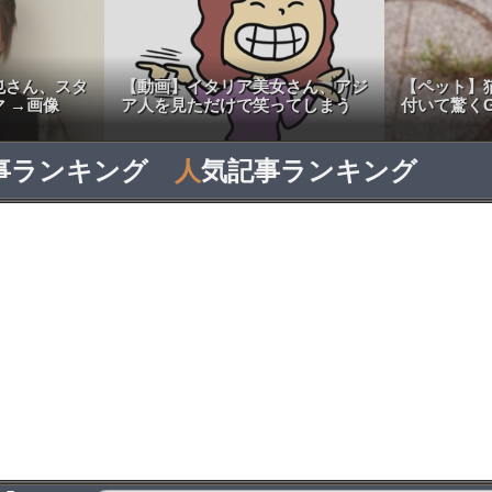
也さん、スタ
【動画】イタリア美女さん、アジ
【ペット】
 →画像
ア人を見ただけで笑ってしまう
付いて驚くG
事ランキング
人
気記事ランキング