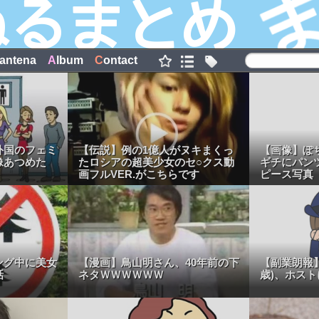
antena
A
lbum
C
ontact
外国のフェミ
【伝説】例の1億人がヌキまくっ
【画像】ぽ
像あつめた
たロシアの超美少女のセ○クス動
ギチにパン
画フルVER.がこちらです
ピース写真
ング中に美女
【漫画】鳥山明さん、40年前の下
【副業朗報】
話
ネタＷＷＷＷＷＷ
歳)、ホスト