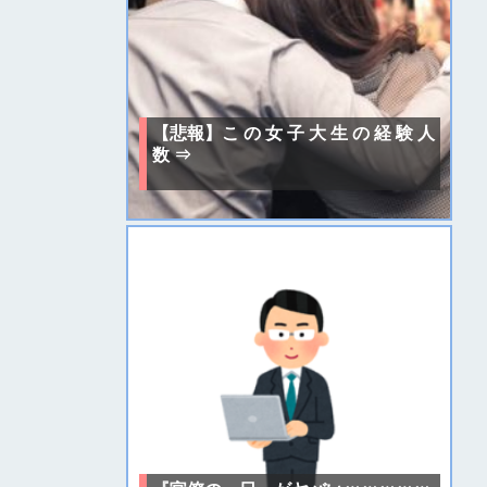
【悲報】こ の 女 子 大 生 の 経 験 人
数 ⇒