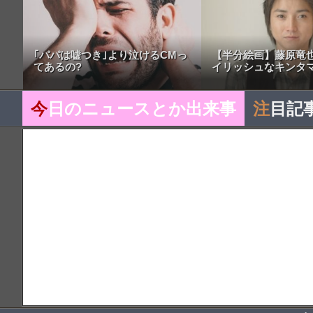
｢パパは嘘つき｣より泣けるCMっ
【半分絵画】藤原竜
てあるの?
イリッシュなキンタマ
今
日のニュースとか出来事
注
目記