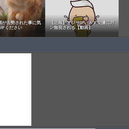
猫が去勢された事に気
【悲報】オジサン、ＡＶ女優にガ
IFください
ン無視される【動画】