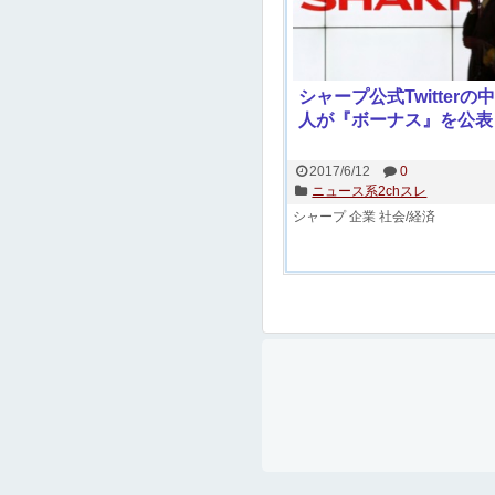
シャープ公式Twitterの
人が『ボーナス』を公表
2017/6/12
0
ニュース系2chスレ
シャープ
企業
社会/経済