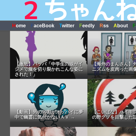
H
ome
F
aceBook
T
witter
F
eedly
R
ss
A
bout
F
【激怒】パッパ「中学生の娘がイ
【海外のまんさん】
ジメで服を切り裂かれこんな姿に
ニズムを皮肉った画
された！」
【動画】男の99割がオッパイに夢
【こいばな】ハイキ
中で幽霊に気付かないＡＶ →
の野グソを目撃した