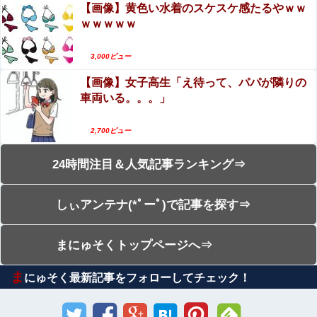
【画像】黄色い水着のスケスケ感たるやｗｗ
ｗｗｗｗｗ
3,000ビュー
【画像】女子高生「え待って、パパが隣りの
車両いる。。。」
2,700ビュー
24時間注目＆人気記事ランキング⇒
しぃアンテナ(*ﾟーﾟ)で記事を探す⇒
まにゅそくトップページへ⇒
ま
にゅそく最新記事をフォローしてチェック！