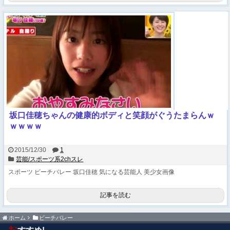
坂口佳穂ちゃんの健康的ボディと笑顔がぐうたまらんｗ
ｗｗｗｗ
2015/12/30
1
芸能/スポーツ系2chスレ
スポーツ
ビーチバレー
坂口佳穂
気になる芸能人
美少女画像
記事を読む
ホーム
ビーチバレー
お