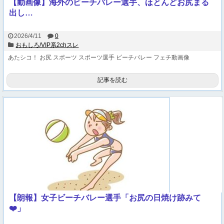
【動画像】海外のビーチバレー選手、ほとんどお尻まる
出し…
2026/4/11
0
おもしろ/VIP系2chスレ
あたシコ！
お尻
スポーツ
スポーツ選手
ビーチバレー
フェチ動画像
記事を読む
【朗報】女子ビーチバレー選手「お尻の日焼け跡みて
❤️」