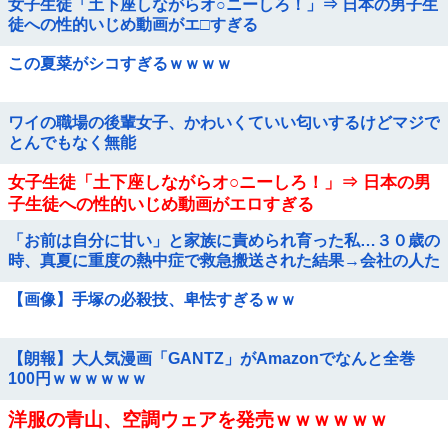
女子生徒「土下座しながらオ○ニーしろ！」⇒ 日本の男子生
徒への性的いじめ動画がエ□すぎる
この夏菜がシコすぎるｗｗｗｗ
ワイの職場の後輩女子、かわいくていい匂いするけどマジで
とんでもなく無能
女子生徒「土下座しながらオ○ニーしろ！」⇒ 日本の男
子生徒への性的いじめ動画がエロすぎる
「お前は自分に甘い」と家族に責められ育った私…３０歳の
時、真夏に重度の熱中症で救急搬送された結果→会社の人た
ちから叩きつけられた「衝撃の事実」に絶句
【画像】手塚の必殺技、卑怯すぎるｗｗ
【朗報】大人気漫画「GANTZ」がAmazonでなんと全巻
100円ｗｗｗｗｗｗ
洋服の青山、空調ウェアを発売ｗｗｗｗｗｗ