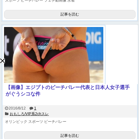
スポーツ
ビーチバレー
フェチ動画像
水着
記事を読む
【画像】エジプトのビーチバレー代表と日本人女子選手
がぐうシコな件
2016/8/12
1
おもしろ/VIP系2chスレ
オリンピック
スポーツ
ビーチバレー
記事を読む