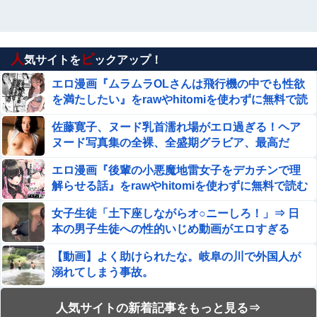
人
ピ
気サイトを
ックアップ！
エロ漫画『ムラムラOLさんは飛行機の中でも性欲
を満たしたい』をrawやhitomiを使わずに無料で読
む方法│でんぶ腿
佐藤寛子、ヌード乳首濡れ場がエロ過ぎる！ヘア
ヌード写真集の全裸、全盛期グラビア、最高だ
わ・・・
エロ漫画『後輩の小悪魔地雷女子をデカチンで理
解らせる話』をrawやhitomiを使わずに無料で読む
方法│めんぼーれんぽー
女子生徒「土下座しながらオ○ニーしろ！」⇒ 日
本の男子生徒への性的いじめ動画がエロすぎる
【動画】よく助けられたな。岐阜の川で外国人が
溺れてしまう事故。
【動画】ロシア軍のドローンをネット発射装置で
人気サイトの新着記事をもっと見る⇒
撃墜するウクライナ。