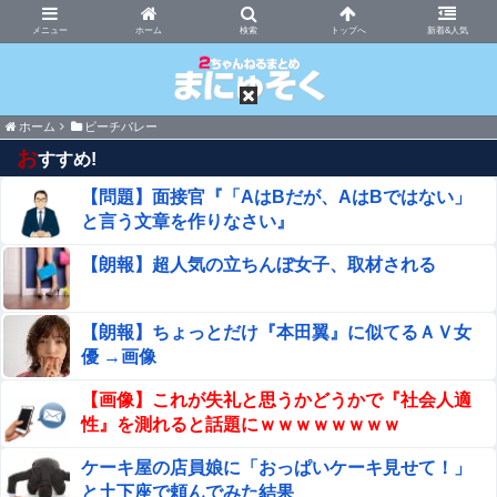
まにゅそく 2chまとめニュース速報VIP
ホーム
新着&人気
ホーム
ビーチバレー
お
すすめ!
【問題】面接官『「AはBだが、AはBではない」
と言う文章を作りなさい』
【朗報】超人気の立ちんぼ女子、取材される
【朗報】ちょっとだけ『本田翼』に似てるＡＶ女
優 →画像
【画像】これが失礼と思うかどうかで『社会人適
性』を測れると話題にｗｗｗｗｗｗｗｗ
ケーキ屋の店員娘に「おっぱいケーキ見せて！」
と土下座で頼んでみた結果