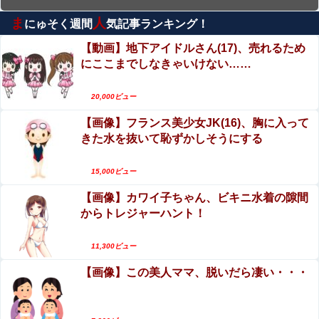
ま
人
にゅそく週間
気記事ランキング！
【動画】逃げる判断はやっ！埼玉でスマホ運転の
プリウスに当て逃げされる車載。
【動画】地下アイドルさん(17)、売れるため
にここまでしなきゃいけない……
上西怜、写真集おっぱいがエロい！元NMB48、成
熟した至高のおっぱい！！
20,000ビュー
【動画】若手女優「兄とセ○クスシーンするんです
【画像】フランス美少女JK(16)、胸に入って
か？分かりました…」
きた水を抜いて恥ずかしそうにする
【閲覧注意】首吊り自殺中に失禁する美少女達の
動画を見て興奮する男達が存在するらしい…（動
15,000ビュー
画あり）
【画像】カワイ子ちゃん、ビキニ水着の隙間
【閲覧注意】有名タレント(48歳)、生配信中に自
からトレジャーハント！
傷行為。想像の10倍エグくてファン全員トラウマ
に…
エロ漫画『子種が通貨として流通する種付け特区
11,300ビュー
に モブ男子の俺が引っ越した結果』をrawや
【画像】この美人ママ、脱いだら凄い・・・
hitomiを使わずに無料で読む方法│フリテン堂