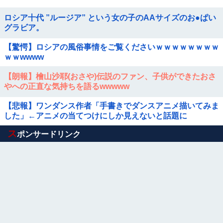
ロシア十代 ”ルージア” という女の子のAAサイズのお●ぱい
グラビア。
【驚愕】ロシアの風俗事情をご覧くださいｗｗｗｗｗｗｗｗ
ｗｗwwww
【朗報】檜山沙耶(おさや)伝説のファン、子供ができたおさ
やへの正直な気持ちを語るwwwww
【悲報】ワンダンス作者「手書きでダンスアニメ描いてみま
した」←アニメの当てつけにしか見えないと話題に
Powered by livedoor 相互RSS
ス
ポンサードリンク