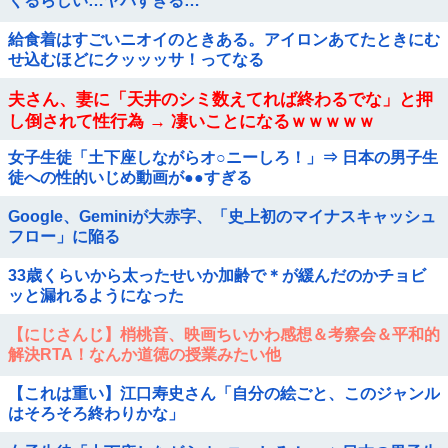
くるらしい…ヤバすぎる…
給食着はすごいニオイのときある。アイロンあてたときにむ
せ込むほどにクッッッサ！ってなる
夫さん、妻に「天井のシミ数えてれば終わるでな」と押
し倒されて性行為 → 凄いことになるｗｗｗｗｗ
女子生徒「土下座しながらオ○ニーしろ！」⇒ 日本の男子生
徒への性的いじめ動画が●●すぎる
Google、Geminiが大赤字、「史上初のマイナスキャッシュ
フロー」に陥る
33歳くらいから太ったせいか加齢で＊が緩んだのかチョビ
ッと漏れるようになった
【にじさんじ】梢桃音、映画ちいかわ感想＆考察会＆平和的
解決RTA！なんか道徳の授業みたい他
【これは重い】江口寿史さん「自分の絵ごと、このジャンル
はそろそろ終わりかな」