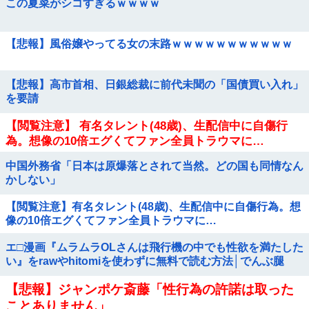
この夏菜がシコすぎるｗｗｗｗ
【悲報】風俗嬢やってる女の末路ｗｗｗｗｗｗｗｗｗｗｗ
【悲報】高市首相、日銀総裁に前代未聞の「国債買い入れ」
を要請
【閲覧注意】 有名タレント(48歳)、生配信中に自傷行
為。想像の10倍エグくてファン全員トラウマに…
中国外務省「日本は原爆落とされて当然。どの国も同情なん
かしない」
【閲覧注意】有名タレント(48歳)、生配信中に自傷行為。想
像の10倍エグくてファン全員トラウマに…
エ□漫画『ムラムラOLさんは飛行機の中でも性欲を満たした
い』をrawやhitomiを使わずに無料で読む方法│でんぶ腿
【悲報】ジャンポケ斎藤「性行為の許諾は取った
ことありません」