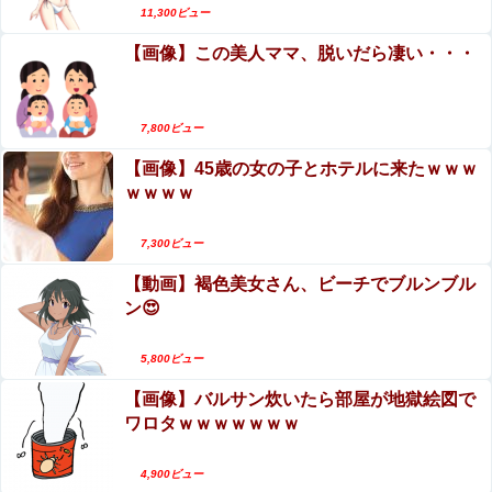
【動画】自動ドアの仕組みを理解した富山のツバ
11,300ビュー
メが賢い。
【画像】この美人ママ、脱いだら凄い・・・
7,800ビュー
【画像】45歳の女の子とホテルに来たｗｗｗ
ｗｗｗｗ
7,300ビュー
【動画】褐色美女さん、ビーチでブルンブル
ン😍
5,800ビュー
【画像】バルサン炊いたら部屋が地獄絵図で
ワロタｗｗｗｗｗｗｗ
4,900ビュー