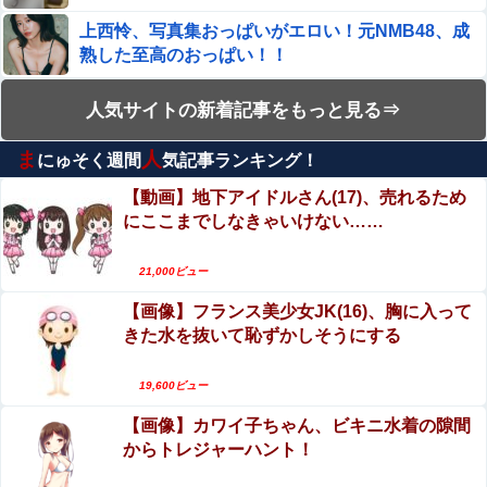
ない」
上西怜、写真集おっぱいがエロい！元NMB48、成
熟した至高のおっぱい！！
エロ漫画『どんなお願いでも聞いてくれる同級生
人気サイトの新着記事をもっと見る⇒
と付き合ったら脳みそ破壊されたお話』をrawや
hitomiを使わずに無料で読む方法│ジャッキー
ま
人
にゅそく週間
気記事ランキング！
【最新2026年版】【大量射精】「世界一ザーメン
を大量に発射する男のぶっかけSEX」シリーズが
【動画】地下アイドルさん(17)、売れるため
凄すぎてワロタwww
にここまでしなきゃいけない……
【動画】よく助けられたな。岐阜の川で外国人が
溺れてしまう事故。
21,000ビュー
【第4弾】FANZA「50％OFFキャンペーン」開
【画像】フランス美少女JK(16)、胸に入って
催！人気の最新作・AVデビュー作品、VR作品が
きた水を抜いて恥ずかしそうにする
期間限定セール中！
【閲覧注意】首吊り自殺中に失禁する美少女達の
動画を見て興奮する男達が存在するらしい…（動
19,600ビュー
画あり）
【画像】カワイ子ちゃん、ビキニ水着の隙間
エロ漫画『ムラムラOLさんは飛行機の中でも性欲
からトレジャーハント！
を満たしたい』をrawやhitomiを使わずに無料で読
む方法│でんぶ腿