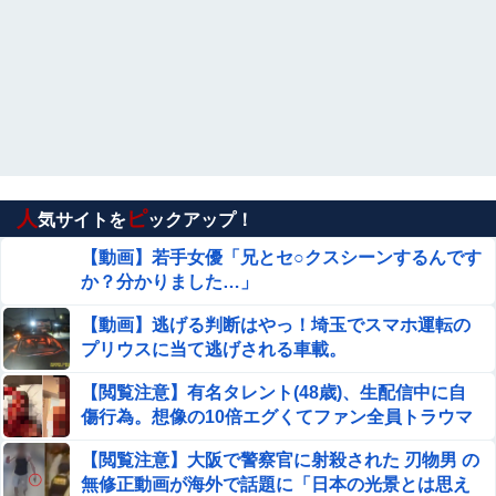
人
ピ
気サイトを
ックアップ！
【動画】若手女優「兄とセ○クスシーンするんです
か？分かりました…」
【動画】逃げる判断はやっ！埼玉でスマホ運転の
プリウスに当て逃げされる車載。
【閲覧注意】有名タレント(48歳)、生配信中に自
傷行為。想像の10倍エグくてファン全員トラウマ
に…
【閲覧注意】大阪で警察官に射殺された 刃物男 の
無修正動画が海外で話題に「日本の光景とは思え