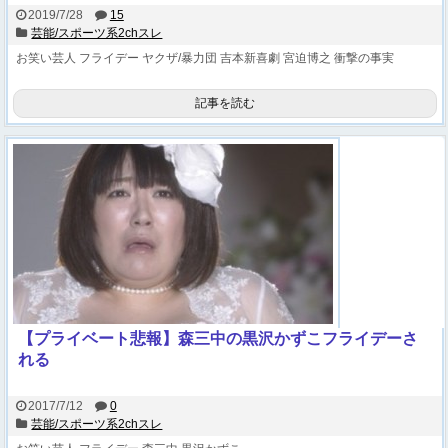
2019/7/28
15
芸能/スポーツ系2chスレ
お笑い芸人
フライデー
ヤクザ/暴力団
吉本新喜劇
宮迫博之
衝撃の事実
記事を読む
【プライベート悲報】森三中の黒沢かずこフライデーさ
れる
2017/7/12
0
芸能/スポーツ系2chスレ