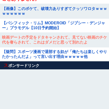
【画像】このボケて、破壊力ありすぎてクッソワロタｗｗｗ
ｗｗｗｗｗｗ
【パシフィック・リム】MODEROID「ジプシー・デンジャ
ー」プラモデル【10日予約開始】
映画デートの予定をドタキャンされて、見てない映画のチケ
代を奢らされて、これはダメだと思って別れたよ
【疑問】スポーツ漫画で退部する奴が「俺たちは楽しくやり
たかったんだよ」って言い出す理由ｗｗｗｗｗ他
Powered by livedoor 相互RSS
ス
ポンサードリンク