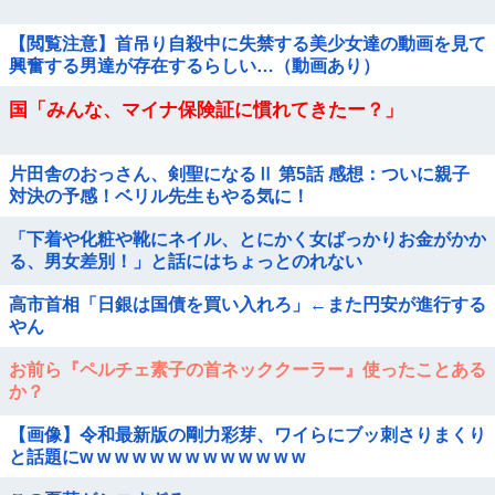
【閲覧注意】首吊り自殺中に失禁する美少女達の動画を見て
興奮する男達が存在するらしい…（動画あり）
国「みんな、マイナ保険証に慣れてきたー？」
片田舎のおっさん、剣聖になるⅡ 第5話 感想：ついに親子
対決の予感！ベリル先生もやる気に！
「下着や化粧や靴にネイル、とにかく女ばっかりお金がかか
る、男女差別！」と話にはちょっとのれない
高市首相「日銀は国債を買い入れろ」←また円安が進行する
やん
お前ら『ペルチェ素子の首ネッククーラー』使ったことある
か？
【画像】令和最新版の剛力彩芽、ワイらにブッ刺さりまくり
と話題にw w w w w w w w w w w w w