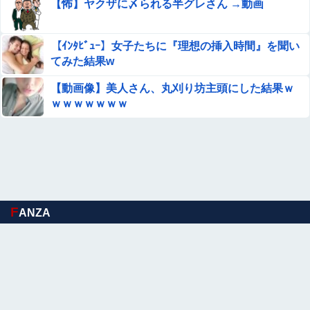
【怖】ヤクザに〆られる半グレさん →動画
【ｲﾝﾀﾋﾞｭｰ】女子たちに『理想の挿入時間』を聞い
てみた結果w
【動画像】美人さん、丸刈り坊主頭にした結果ｗ
ｗｗｗｗｗｗｗ
F
ANZA