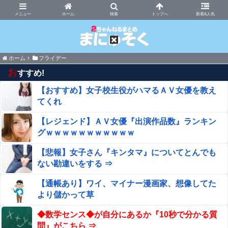
まにゅそく 2chまとめニュース速報VIP
ホーム
新着&人気
ホーム
フライデー
お
すすめ!
【おすすめ】女子校生役がハマるＡＶ女優を教え
てくれ
【レジェンド】ＡＶ女優『出演作品数』ランキン
グｗｗｗｗｗｗｗｗｗｗｗ
【悲報】女子さん『キンタマ』についてとんでも
ない勘違いをする ⇒
【通帳あり】ワイ、マイナー漫画家、想像してた
より儲かって草
◆数学センス◆が自分にあるか『10秒で分かる質
問』がこちら ⇒