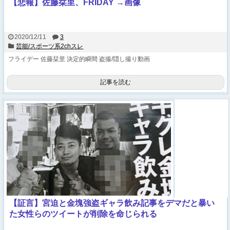
【悲報】佐藤栞里、FRIDAY →画像
2020/12/11
3
芸能/スポーツ系2chスレ
フライデー
佐藤栞里
決定的瞬間
盗撮/隠し撮り動画
記事を読む
【証言】宮迫と金塊強盗ギャラ飲み記事をデマだと暴い
た女性らのツイートが削除を命じられる