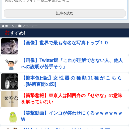
お笑い芸人
フライデー
森三中
黒沢かずこ
記事を読む
ホーム
フライデー
お
すすめ!
【画像】世界で最も有名な写真トップ１０
【画像】Twitter民「これが理解できない人、他人
への説明が苦手そう」
【艶本色日記】女 性 器 の 種 類 11 種 が こ ち ら
→[秘所百開の図]
【衝撃悲報】東京人は関西弁の『せやな』の意味
を解っていない
【笑撃動画】インコが笑わせにくるｗｗｗｗｗｗ
W