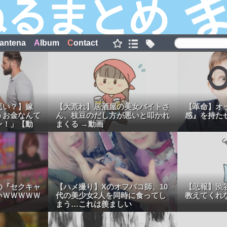
antena
A
lbum
C
ontact
悪い？】嫁
【大荒れ】居酒屋の美女バイトさ
【革命】オ
うお金なんて
ん、枝豆のだし方が悪いと叩かれ
感』を持た
ン！」【動
まくる →動画
の『セクキャ
【ハメ撮り】Xのオフパコ師、10
【悲報】渋
いＷＷＷＷＷ
代の美少女2人を同時に食ってし
教えてくれ
まう…これは羨ましい