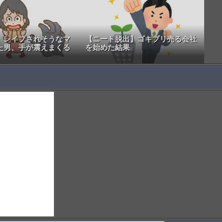
】レイプされそうなマ
【ニート脱出】ゴキブリ売る会社
た男、手が震えまくる
を始めた結果