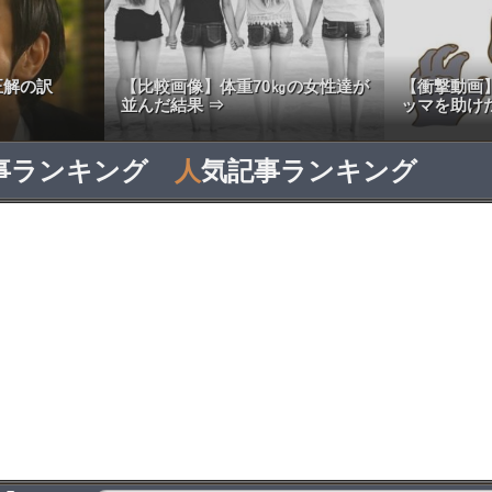
不正解の訳
【比較画像】体重70㎏の女性達が
【衝撃動画
並んだ結果 ⇒
ッマを助け
事ランキング
人
気記事ランキング