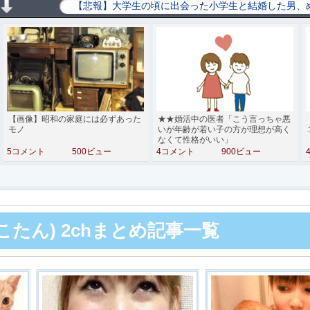
【画像】昭和の家庭には必ずあった
★★婚活中の医者「こう言っちゃ悪
モノ
いが年齢が若い子の方が理想が高く
なくて性格がいい」
5コメント
500ビュー
4コメント
900ビュー
こたん) 2chまとめ記事一覧