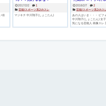
※
2017/2/2
1
2016/2/7
2
芸能/スポーツ系2chスレ
芸能/スポーツ系2chス
い頃
マジキチ
中川翔子(しょこたん)
あの人はいま・・・
ビフ
中川翔子(しょこたん)
女子
気になる芸能人
画像スレ