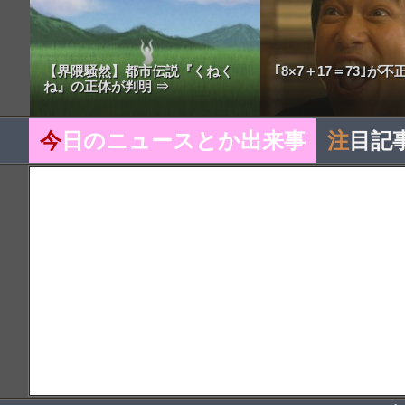
【界隈騒然】都市伝説『くねく
｢8×7＋17＝73｣が
ね』の正体が判明 ⇒
今
日のニュースとか出来事
注
目記