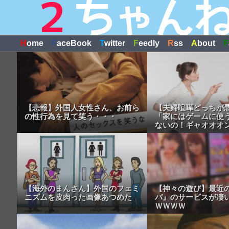
H
ome
F
aceBook
T
witter
F
eedly
R
ss
A
bout
F
【悲報】外国人女性さん、お前ら
【夫婦喧嘩どっちが
の性行為を見て笑う・・・
「家にはゲームに使
ないの！ギャオオオ
画】
【海外のまんさん】外国のフェミ
【神々の遊び】最近
ニズムを皮肉った画像あつめた
バ』のサービスが凄
ＷＷＷＷ