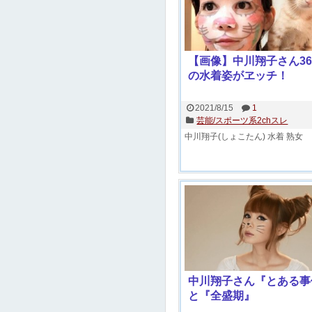
【画像】中川翔子さん3
の水着姿がヱッチ！
2021/8/15
1
芸能/スポーツ系2chスレ
中川翔子(しょこたん)
水着
熟女
中川翔子さん『とある事
と『全盛期』