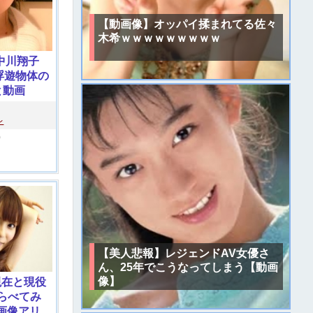
【動画像】オッパイ揉まれてる佐々
木希ｗｗｗｗｗｗｗｗｗ
中川翔子
浮遊物体の
と動画
レ
)
【美人悲報】レジェンドAV女優さ
ん、25年でこうなってしまう【動画
像】
現在と現役
らべてみ
画像アリ