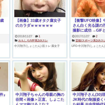
6歳
【画像】33歳オタク腐女子
【衝撃UFO映像】
のカラダｗｗｗｗｗｗ
さん白く光る謎の
撮影に成功 →GIF
2018/11/27
1
2017/11/27
2
おもしろ/VIP系2chスレ
芸能/スポーツ系2chス
中川翔子(しょこたん)
筋トレ
腐女子
UFO
中川翔子(しょこたん
件』
中川翔子ちゃんの母親の胸の
中川翔子さん(30)
谷間＜画像＞正直、しょこた
JK時代の制服姿く
んママ抱けるよな？
た結果 ※中学時代