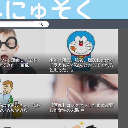
ッパイ画像に『立体
少年「殺人、強姦、屍姦したけど
せてみた →画像
ドラえもんがなんとかしてくれる
と思った。」
谷のギャルさん、道を
【画像】コンタクトしたまま就寝
ないＷＷＷＷＷ
した女性の末路 ⇒