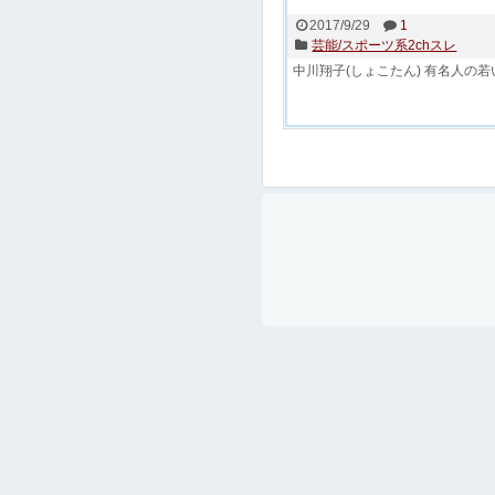
2017/9/29
1
芸能/スポーツ系2chスレ
中川翔子(しょこたん)
有名人の若