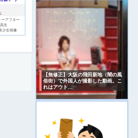
レ
ォーアフター
高生
美少女画像
【無修正】大阪の飛田新地（闇の風
俗街）で外国人が撮影した動画。こ
れはアウト…