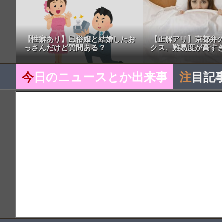
【性癖あり】風俗嬢と結婚したお
【正解アリ】京都弁
っさんだけど質問ある？
クス、難易度が高す
今
日のニュースとか出来事
注
目記