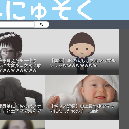
粧を覚えたチー牛さ
【国宝】JKの太ももプルンップル
ンに大変身→女食い放
ンッッＷＷＷＷＷＷＷＷ
ＷＷＷＷＷＷＷＷＷ
店員娘に「おっぱいケ
【ギネス記録】史上最年少でマッ
！」と土下座で頼んで
マになった女の子 →画像