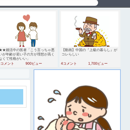
★★婚活中の医者「こう言っちゃ悪
【動画】中国の『上級の暮らし』が
いが年齢が若い子の方が理想が高く
コレらしい
なくて性格がいい」
4コメント
900ビュー
4コメント
1,700ビュー