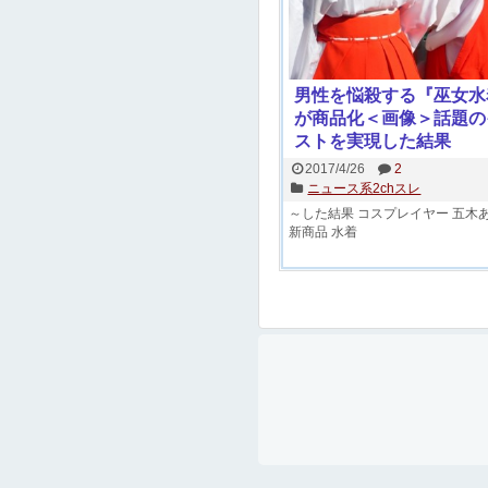
男性を悩殺する『巫女水
が商品化＜画像＞話題の
ストを実現した結果
2017/4/26
2
ニュース系2chスレ
～した結果
コスプレイヤー
五木
新商品
水着