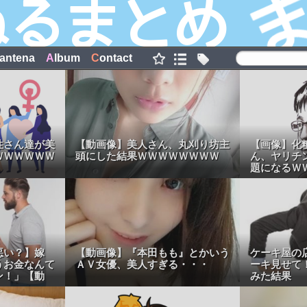
antena
A
lbum
C
ontact
性さん達が美
【動画像】美人さん、丸刈り坊主
【画像】化
ＷＷＷＷＷＷ
頭にした結果ＷＷＷＷＷＷＷＷ
ん、ヤリチ
題になるＷ
悪い？】嫁
【動画像】『本田もも』とかいう
ケーキ屋の
うお金なんて
ＡＶ女優、美人すぎる・・・
ーキ見せて
ン！」【動
みた結果