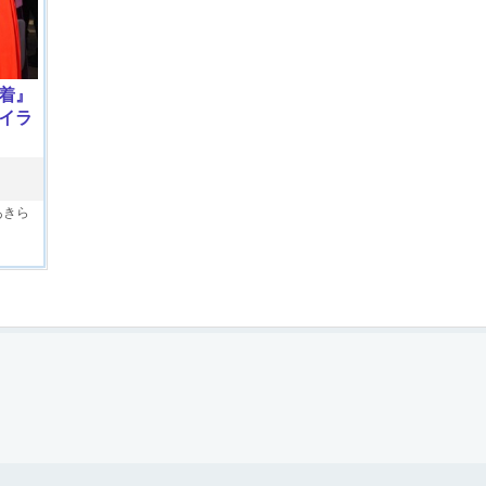
着』
イラ
あきら