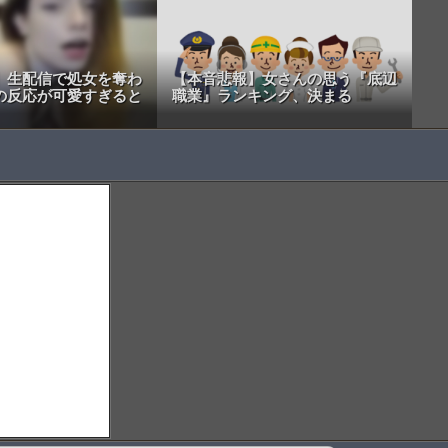
】生配信で処女を奪わ
【本音悲報】女さんの思う『底辺
の反応が可愛すぎると
職業』ランキング、決まる