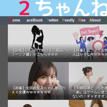
H
ome
F
aceBook
T
witter
F
eedly
R
ss
A
bout
F
【朗報】2.8万円で抱ける『韓国の
【画像】反フェミ女
フーゾク嬢』がこちらＷＷＷ
人ばかりな件ＷＷＷ
【画像】生田絵梨花ちゃん激似の
【夫婦喧嘩どっちが
ＡＶ女優ＷＷＷＷＷＷＷ
「家にはゲームに使
ないの！ギャオオオ
画】