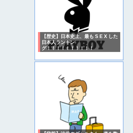
【歴史】日本史上、最も S E X した
日本人ランキン
グ！！！！！！！！！！