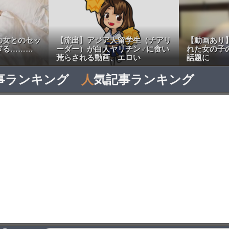
の女とのセッ
【流出】アジア人留学生（チアリ
【動画あり
ぎる………
ーダー）が白人ヤリチン♂に食い
れた女の子
荒らされる動画、エロい
話題に
事ランキング
人
気記事ランキング