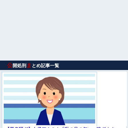
公
ま
開処刑
とめ記事一覧