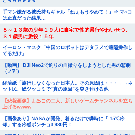
どｗｗｗｗｗｗ
手マン嫌がる彼氏持ちギャル「ねぇもうやめて！」⇒ マ○コ
は正直だった結果…
８～１３歳の少年１９人に自宅で性的暴行やわいせつ、
３１歳男に懲役１５年
イーロン・マスク「中国のロボットはデタラメで遠隔操作し
てるだけ」
【動画】 DJI Neo2で釣りの自撮りをしようとした男の悲劇
（ノ∇`）
経済紙「旅行しなくなった日本人。その原因は・・・」→ネ
ット民、総ツッコミで“真の原因”を突き付ける他
【悲報画像】よゐこの二人、新しいゲームチャンネルを立ち
上げるwwww
【画像あり】NASAが開発、着るだけで瞬時に「-15℃冷
却」する冷感ポンチョ3,980円！