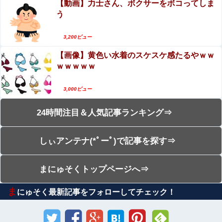
【動画】力士さん、ボクサーをボコってしま
う
3,200ビュー
【画像】黄色い水着のスケスケ感たるやｗｗ
ｗｗｗｗｗ
3,000ビュー
24時間注目＆人気記事ランキング⇒
しぃアンテナ(*ﾟーﾟ)で記事を探す⇒
まにゅそくトップページへ⇒
ま
にゅそく最新記事をフォローしてチェック！