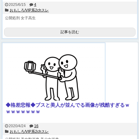
2025/6/15
4
おもしろ/VIP系2chスレ
公開処刑
女子高生
記事を読む
◆格差悲報◆ブスと美人が並んでる画像が残酷すぎるｗ
ｗｗｗｗｗｗｗ
2020/4/24
16
おもしろ/VIP系2chスレ