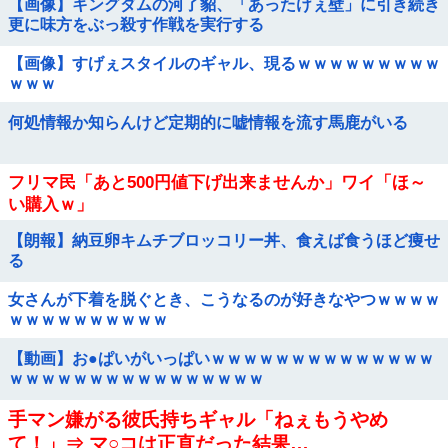
【画像】キングダムの河了貂、「あったけぇ壁」に引き続き
更に味方をぶっ殺す作戦を実行する
【画像】すげぇスタイルのギャル、現るｗｗｗｗｗｗｗｗｗ
ｗｗｗ
何処情報か知らんけど定期的に嘘情報を流す馬鹿がいる
フリマ民「あと500円値下げ出来ませんか」ワイ「ほ～
い購入ｗ」
【朗報】納豆卵キムチブロッコリー丼、食えば食うほど痩せ
る
女さんが下着を脱ぐとき、こうなるのが好きなやつｗｗｗｗ
ｗｗｗｗｗｗｗｗｗｗ
【動画】お●ぱいがいっぱいｗｗｗｗｗｗｗｗｗｗｗｗｗｗ
ｗｗｗｗｗｗｗｗｗｗｗｗｗｗｗｗ
手マン嫌がる彼氏持ちギャル「ねぇもうやめ
て！」⇒ マ○コは正直だった結果…