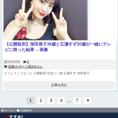
【公開処刑】深田恭子36歳と広瀬すず20歳が一緒にテレ
ビに映った結果 →画像
2019/3/6
0
芸能/スポーツ系2chスレ
どうしてこうなった
公開処刑
完全に一致
広瀬すず
深田恭子
記事を読む
1
2
3
4
…
7
ホーム
公開処刑
お
すすめ!