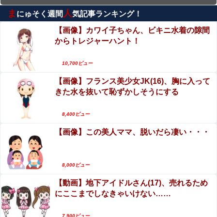
ま
人
にゅそく週間
気記事ランキング！
エロ漫画『乳首集中痴○』をrawやhitomiを使わず
に無料で読む方法│おすしOG
【画像】カワイ子ちゃん、ビキニ水着の隙間
からトレジャーハント！
エロ漫画『八尺耽溺奇談』をrawやhitomiを使わず
に無料で読む方法│歯車
10,700ビュー
【動画】タイのティパンコーン王子が日本人女性
【画像】フランス美少女JK(16)、胸に入って
とデートか？
きた水を抜いて恥ずかしそうにする
井上晴美、乳首ヘアヌードや濡れ場おっぱいがエ
ロ過ぎる！人生最後のラスト写真集、最高！！
8,400ビュー
【画像】この美人ママ、脱いだら凄い・・・
エロ漫画『はじめての緊縛SM調教 終わらない前
立腺イキ地獄』をrawやhitomiを使わずに無料で読
む方法│ぱーたぽ
【動画】女子アナさん、ノーブラでうっかり衣装
8,000ビュー
から乳首が透けてしまう放送事故ｗｗｗ
【動画】地下アイドルさん(17)、売れるため
にここまでしなきゃいけない……
7,900ビュー