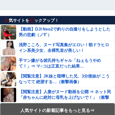
人
ピ
気サイトを
ックアップ！
【動画】DJI Neo2で釣りの自撮りをしようとした
男の悲劇（ノ∇`）
浅野こころ、ヌード写真集がエロい！朝ドラヒロ
イン系美少女、全裸乳首が美しい！
手マン嫌がる彼氏持ちギャル「ねぇもうやめ
て！」⇒ マ○コは正直だった結果…
【閲覧注意】JK妹と喧嘩した兄、3分後妹が こう
なってて 絶望する…（衝撃画像）
【閲覧注意】人妻がヌード動画を公開 ⇒ ネット民
「赤ちゃんに絶対に母乳を上げないで！」（衝撃
動画）
【動画】これはお見事。中国重慶市で珍しい事故
人気サイトの新着記事をもっと見る⇒
が撮影される。