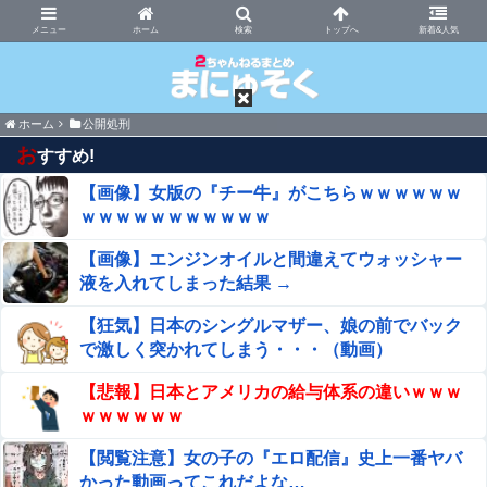
まにゅそく 2chまとめニュース速報VIP
ホーム
新着&人気
ホーム
公開処刑
お
すすめ!
【画像】女版の『チー牛』がこちらｗｗｗｗｗｗ
ｗｗｗｗｗｗｗｗｗｗｗ
【画像】エンジンオイルと間違えてウォッシャー
液を入れてしまった結果 →
【狂気】日本のシングルマザー、娘の前でバック
で激しく突かれてしまう・・・（動画）
【悲報】日本とアメリカの給与体系の違いｗｗｗ
ｗｗｗｗｗｗ
【閲覧注意】女の子の『エロ配信』史上一番ヤバ
かった動画ってこれだよな…