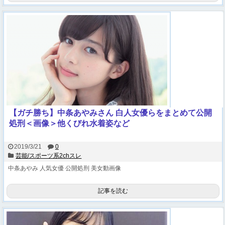
【ガチ勝ち】中条あやみさん 白人女優らをまとめて公開
処刑＜画像＞他くびれ水着姿など
2019/3/21
0
芸能/スポーツ系2chスレ
中条あやみ
人気女優
公開処刑
美女動画像
記事を読む