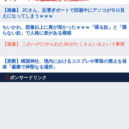
【画像】 JCさん、足漕ぎボートで回遊中にアソコがモロ見
えになってしまうｗｗｗ
ちいかわ、想像以上に奥が深かったｗｗｗ「喋る奴」と「喋
らない奴」で人格に差がある模様
【画像】 このハゲにやられたJKがたくさんいるという事実
【英断】靖国神社、境内におけるコスプレや軍装の禁止を発
表「厳粛で神聖なる場所」
Powered by livedoor 相互RSS
ス
ポンサードリンク