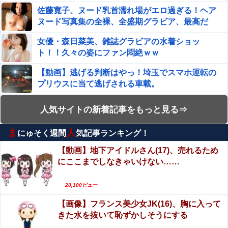
方法│めんぼーれんぽー
佐藤寛子、ヌード乳首濡れ場がエロ過ぎる！ヘア
ヌード写真集の全裸、全盛期グラビア、最高だ
わ・・・
女優・森日菜美、雑誌グラビアの水着ショッ
ト！！久々の姿にファン悶絶ｗｗ
【動画】逃げる判断はやっ！埼玉でスマホ運転の
プリウスに当て逃げされる車載。
エロ漫画『冥婚の花嫁～無限快楽地獄～』をraw
人気サイトの新着記事をもっと見る⇒
やhitomiを使わずに無料で読む方法│五梅
ま
人
にゅそく週間
気記事ランキング！
【動画】よく助けられたな。岐阜の川で外国人が
溺れてしまう事故。
【動画】地下アイドルさん(17)、売れるため
にここまでしなきゃいけない……
生配信中に猫に乳首ポロリさせられた10代美少女
のアーカイブ、500万再生越えｗｗｗ
20,100ビュー
【閲覧注意】サッカーの試合中に落雷、選手1人が
【画像】フランス美少女JK(16)、胸に入って
即死する瞬間が「伝説級の映像」だと話題
きた水を抜いて恥ずかしそうにする
に・・・
【動画】別れさせ屋 のセ○クス、凄すぎるｗｗｗ