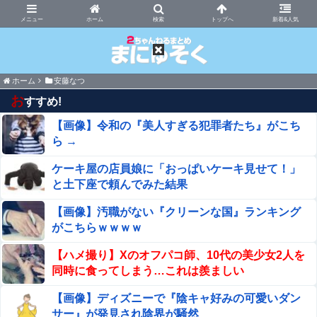
まにゅそく 2chまとめニュース速報VIP
ホーム
新着&人気
ホーム
安藤なつ
お
すすめ!
【画像】令和の『美人すぎる犯罪者たち』がこち
ら →
ケーキ屋の店員娘に「おっぱいケーキ見せて！」
と土下座で頼んでみた結果
【画像】汚職がない『クリーンな国』ランキング
がこちらｗｗｗｗ
【ハメ撮り】Xのオフパコ師、10代の美少女2人を
同時に食ってしまう…これは羨ましい
【画像】ディズニーで『陰キャ好みの可愛いダン
サー』が発見され陰界が騒然