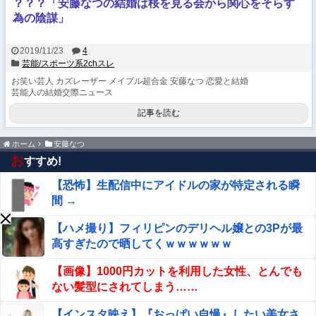
？？？「安藤なつの結婚は桜を見る会から関心をそらす
為の陰謀」
2019/11/23
4
芸能/スポーツ系2chスレ
お笑い芸人
カズレーザー
メイプル超合金
安藤なつ
恋愛と結婚
芸能人の結婚交際ニュース
記事を読む
ホーム
安藤なつ
お
すすめ!
【恐怖】生配信中にアイドルの家が特定される瞬
間 →
【ハメ撮り】フィリピンのデリヘル嬢との3Pが最
高すぎたので晒してくｗｗｗｗｗｗ
【画像】1000円カットを利用した女性、とんでも
ない髪型にされてしまう……
【インスタ映え】『おっぱい自慢』したい美女さ