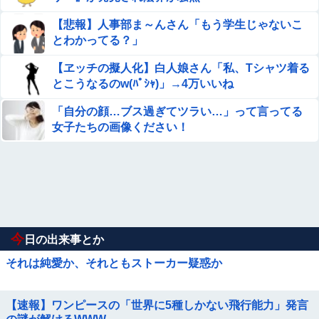
【悲報】人事部ま～んさん「もう学生じゃないこ
とわかってる？」
【ヱッチの擬人化】白人娘さん「私、Tシャツ着る
とこうなるのw(ﾊﾟｼｬ)」→4万いいね
「自分の顔…ブス過ぎてツラい…」って言ってる
女子たちの画像ください！
今
日の出来事とか
それは純愛か、それともストーカー疑惑か
【速報】ワンピースの「世界に5種しかない飛行能力」発言