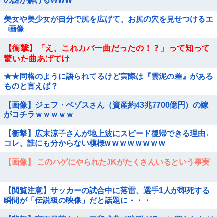
の謎が解けるWWW
美女や美少女が自分で尻を広げて、お尻の穴を見せつけるエ
□画像
【衝撃】「え、これカバー曲だったの！？」って知って
驚いた曲あげてけ
★★同格のように語られてるけど実際は『雲泥の差』がある
ものと言えば？
【画像】ジェフ・ベゾスさん（資産約43兆7700億円）の嫁
がコチラｗｗｗｗｗ
【衝撃】広末涼子さんが地上波にスピード復帰できる理由←
コレ、誰にも分からない模様w w w w w w w w
【画像】 このハゲにやられたJKがたくさんいるという事実
【閲覧注意】サッカーの試合中に落雷、選手1人が即死する
瞬間が「伝説級の映像」だと話題に・・・