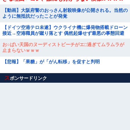
w w w w
【動画】大阪府警のおっさん射殺映像が公開される。当然の
ように無抵抗だったことが発覚
【ドイツ空港テロ未遂】ウクライナ機に爆発物搭載ドローン
接近→空港職員が蹴り落とす 偶然起爆せず最悪の事態回避
「高性能C4搭載していた」他
お○ぱい天国のヌーディストビーチがエ□過ぎてムラムラが
止まらないｗｗｗ
【悲報】「果糖」が「がん転移」を促すと判明
Powered by livedoor 相互RSS
ス
ポンサードリンク