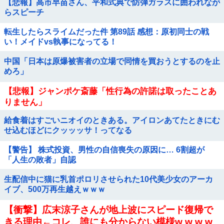
【悲報】高市早苗さん、平和式典で防弾ガラスに囲われなが
らスピーチ
転生したらスライムだった件 第89話 感想：原初同士の戦
い！メイドvs執事になってる！
中国「日本は原爆被害者の立場で同情を買おうとするのを止
めろ」
【悲報】ジャンポケ斎藤「性行為の許諾は取ったことあ
りません」
給食着はすごいニオイのときある。アイロンあてたときにむ
せ込むほどにクッッッサ！ってなる
【警告】 株式投資、男性の自信喪失の原因に… 6割超が
「人生の敗者」自認
生配信中に猫に乳首ポロリさせられた10代美少女のアーカ
イブ、500万再生越えｗｗｗ
【衝撃】広末涼子さんが地上波にスピード復帰で
きる理由←コレ、誰にも分からない模様w w w w