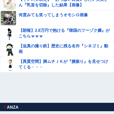
ん『乳首を切除』した結果【画像】
何度みても笑ってしまうオモシロ画像
【朗報】2.8万円で抱ける『韓国のフーゾク嬢』が
こちらｗｗｗ
【迫真の撮り鉄】歴史に残る名作『シネゴミ』動
画
【異質空間】脚ムチＪＫが『腰振り』を見せつけ
てくる・・・
F
ANZA