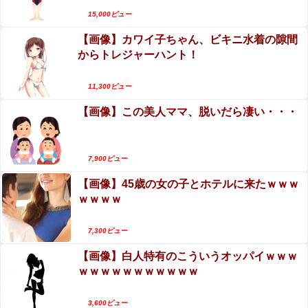
そりゃ肉便器に堕ちるわｗｗｗ
15,000ビュー
【画像】カワイ子ちゃん、ビキニ水着の隙間
元グラドルAV女優・田野憂の寄付報告への中傷が
からトレジャーハント！
酷すぎる…AVで稼いだ金は「汚い金」なのか
エロ漫画『子種が通貨として流通する種付け特区
11,300ビュー
に モブ男子の俺が引っ越した結果』をrawや
【画像】この美人ママ、脱いだら凄い・・・
hitomiを使わずに無料で読む方法│フリテン堂
7,900ビュー
【画像】45歳の女の子とホテルに来たｗｗｗ
ｗｗｗｗ
7,300ビュー
【画像】白人特有のこういうオッパイｗｗｗ
ｗｗｗｗｗｗｗｗｗｗｗ
3,600ビュー