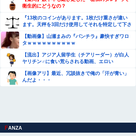
衛生的にどうなの？
『13枚のコインがあります。1枚だけ重さが違い
ます。天秤を3回だけ使用してそれを特定して下さ
い。』
【動画像】山瀬まみの『パンチラ』豪快すぎワロ
タｗｗｗｗｗｗｗｗｗｗ
【流出】アジア人留学生（チアリーダー）が白人
ヤリチン♂に食い荒らされる動画、エロい
【画像アリ】最近、冗談抜きで俺の「汗が青い」
んだよ・・・
F
ANZA