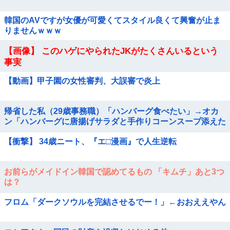
韓国のAVですが女優が可愛くてスタイル良くて興奮が止ま
りませんｗｗｗ
【画像】 このハゲにやられたJKがたくさんいるという
事実
【動画】甲子園の女性審判、大誤審で炎上
帰省した私（29歳事務職）「ハンバーグ食べたい」→オカ
ン「ハンバーグに唐揚げサラダと手作りコーンスープ添えた
で！」なぜ実家の母親は子供が30歳になっても「高校生運
【衝撃】 34歳ニート、『エ□漫画』で人生逆転
動部レベルのガッツリ飯」を作ってしまうのか？
お前らがメイドイン韓国で認めてるもの 「キムチ」あと3つ
は？
フロム「ダークソウルを完結させるでー！」←おおええやん