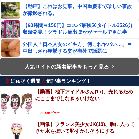
【動画】これはお見事。中国重慶市で珍しい事故
が撮影される。
【60時間⇒150円】コスパ最強50タイトル3526分
収録発見！グラドル流出ほかがセールで更に半
額！
外国人「日本人女のイキ方、何これヤバい…」⇒
中出しされ痙攣する姿が海外で話題に
【動画】タイのティパンコーン王子が日本人女性
人気サイトの新着記事をもっと見る⇒
とデートか？
ま
人
にゅそく週間
気記事ランキング！
【動画】女子アナさん、ノーブラでうっかり衣装
から乳首が透けてしまう放送事故ｗｗｗ
【動画】地下アイドルさん(17)、売れるため
にここまでしなきゃいけない……
【閲覧注意】女さん「私の村、本当にヤバい…こ
れ見て…」（衝撃動画）
20,100ビュー
【閲覧注意】イスラム教徒の指導者、11歳の女子
【画像】フランス美少女JK(16)、胸に入って
小学生をめちゃくちゃにヤってしまう…（動画あ
きた水を抜いて恥ずかしそうにする
り）
エロ漫画『こわいお兄さんが優しい』をrawや