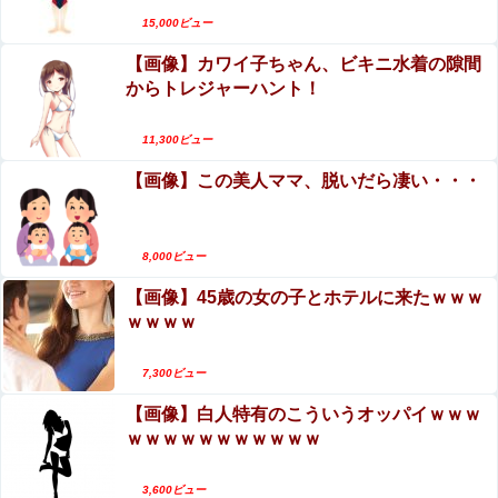
hitomiを使わずに無料で読む方法│sin
15,000ビュー
【画像】カワイ子ちゃん、ビキニ水着の隙間
【動画】ロシア軍のドローンをネット発射装置で
からトレジャーハント！
撃墜するウクライナ。
エロ漫画『冥婚の花嫁』をrawやhitomiを使わずに
11,300ビュー
無料で読む方法│五梅
【画像】この美人ママ、脱いだら凄い・・・
8,000ビュー
【画像】45歳の女の子とホテルに来たｗｗｗ
ｗｗｗｗ
7,300ビュー
【画像】白人特有のこういうオッパイｗｗｗ
ｗｗｗｗｗｗｗｗｗｗｗ
3,600ビュー