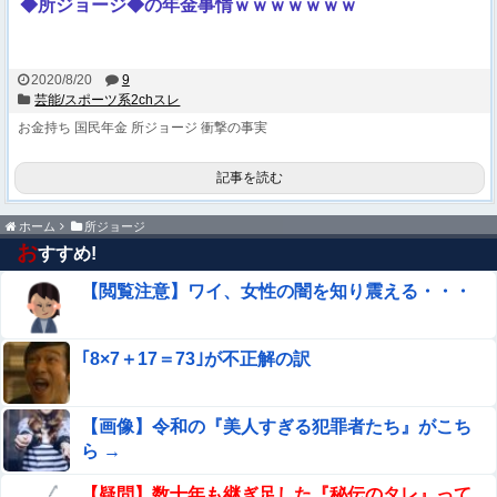
◆所ジョージ◆の年金事情ｗｗｗｗｗｗｗ
2020/8/20
9
芸能/スポーツ系2chスレ
お金持ち
国民年金
所ジョージ
衝撃の事実
記事を読む
ホーム
所ジョージ
お
すすめ!
【閲覧注意】ワイ、女性の闇を知り震える・・・
｢8×7＋17＝73｣が不正解の訳
【画像】令和の『美人すぎる犯罪者たち』がこち
ら →
【疑問】数十年も継ぎ足した『秘伝のタレ』って