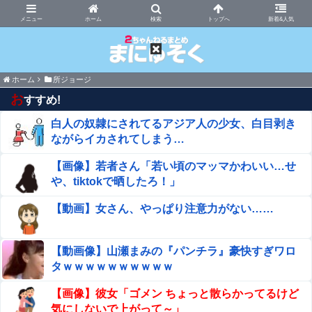
まにゅそく 2chまとめニュース速報VIP
ホーム
新着&人気
ホーム
所ジョージ
お
すすめ!
白人の奴隷にされてるアジア人の少女、白目剥き
ながらイカされてしまう…
【画像】若者さん「若い頃のマッマかわいい…せ
や、tiktokで晒したろ！」
【動画】女さん、やっぱり注意力がない……
【動画像】山瀬まみの『パンチラ』豪快すぎワロ
タｗｗｗｗｗｗｗｗｗｗ
【画像】彼女「ゴメン ちょっと散らかってるけど
気にしないで上がって～」