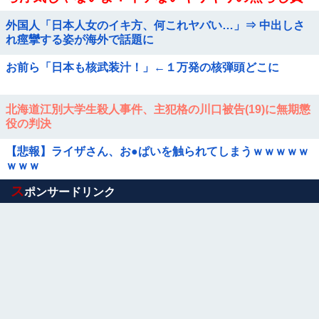
めに屈し膣奥深ハメ浮気」理性崩壊NTR作品！！
外国人「日本人女のイキ方、何これヤバい…」⇒ 中出しさ
れ痙攣する姿が海外で話題に
お前ら「日本も核武装汁！」←１万発の核弾頭どこに
北海道江別大学生殺人事件、主犯格の川口被告(19)に無期懲
役の判決
【悲報】ライザさん、お●ぱいを触られてしまうｗｗｗｗｗ
ｗｗｗ
Powered by livedoor 相互RSS
ス
ポンサードリンク