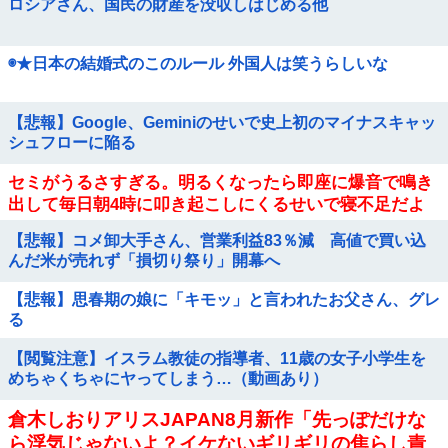
ロシアさん、国民の財産を没収しはじめる他
◉★日本の結婚式のこのルール 外国人は笑うらしいな
【悲報】Google、Geminiのせいで史上初のマイナスキャッ
シュフローに陥る
セミがうるさすぎる。明るくなったら即座に爆音で鳴き
出して毎日朝4時に叩き起こしにくるせいで寝不足だよ
【悲報】コメ卸大手さん、営業利益83％減 高値で買い込
んだ米が売れず「損切り祭り」開幕へ
【悲報】思春期の娘に「キモッ」と言われたお父さん、グレ
る
【閲覧注意】イスラム教徒の指導者、11歳の女子小学生を
めちゃくちゃにヤってしまう…（動画あり）
倉木しおりアリスJAPAN8月新作「先っぽだけな
ら浮気じゃないよ？イケないギリギリの焦らし責