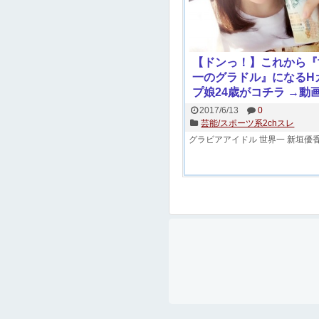
【ドンっ！】これから『
一のグラドル』になるH
プ娘24歳がコチラ →動
2017/6/13
0
芸能/スポーツ系2chスレ
グラビアアイドル
世界一
新垣優