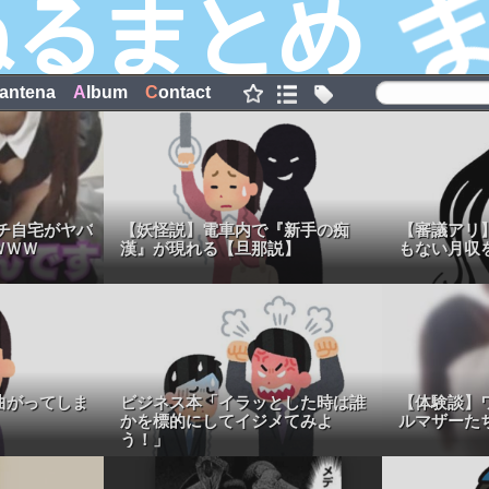
antena
A
lbum
C
ontact
チ自宅がヤバ
【妖怪説】電車内で『新手の痴
【審議アリ
ＷＷＷ
漢』が現れる【旦那説】
もない月収
曲がってしま
ビジネス本「イラッとした時は誰
【体験談】
かを標的にしてイジメてみよ
ルマザーた
う！」