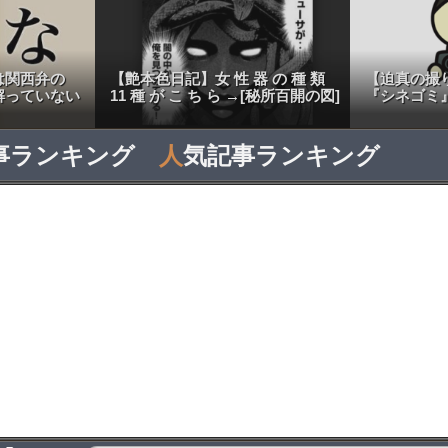
は関西弁の
【艶本色日記】女 性 器 の 種 類
【迫真の撮
解っていない
11 種 が こ ち ら →[秘所百開の図]
『シネゴミ
事ランキング
人
気記事ランキング