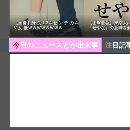
【画像】身 長 1 3 4 セ ン チ の A
【衝撃悲報】東京人
V 女 優ＷＷＷＷＷＷＷＷ
『せやな』の意味を
今
日のニュースとか出来事
注
目記