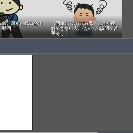
り鉄】歴史に残る名作
【画像】TWITTER民「これが理
』動画
解できない人、他人への説明が苦
手そう」