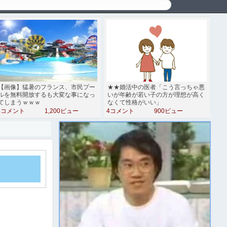
【画像】猛暑のフランス、市民プー
★★婚活中の医者「こう言っちゃ悪
ルを無料開放するも大変な事になっ
いが年齢が若い子の方が理想が高く
てしまうｗｗｗ
なくて性格がいい」
4コメント
1,200ビュー
4コメント
900ビュー