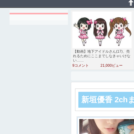
【動画】地下アイドルさん(17)、売
れるためにここまでしなきゃいけな
い……
9コメント
21,000ビュー
新垣優香 2c