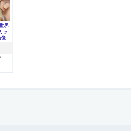
世界
カッ
画像
香