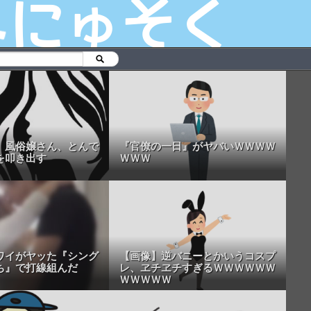
】風俗嬢さん、とんで
『官僚の一日』がヤバいＷＷＷＷ
を叩き出す
ＷＷＷ
ワイがヤッた『シング
【画像】逆バニーとかいうコスプ
ち』で打線組んだ
レ、ヱチヱチすぎるＷＷＷＷＷＷ
ＷＷＷＷＷ