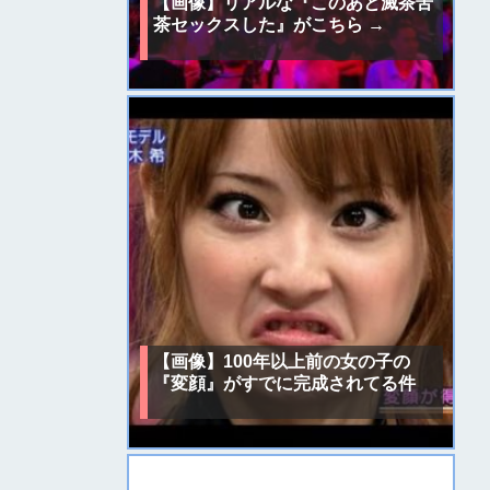
【画像】リアルな『このあと滅茶苦
茶セックスした』がこちら →
【画像】100年以上前の女の子の
『変顔』がすでに完成されてる件