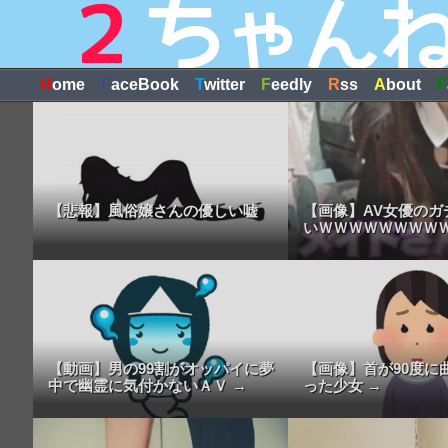
H
ome
F
aceBook
T
witter
F
eedly
R
ss
A
bout
F
【悲報】風俗嬢さんの優しい嘘
【画像】AV女優のガ
いＷＷＷＷＷＷＷＷ
【動画】男の99割がオッパイに夢
【画像】首が90度に
中で幽霊に気付かないＡＶ →
った少女 →