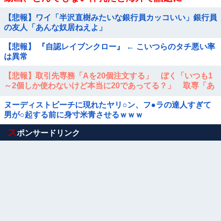
【悲報】ワイ「半沢直樹みたいな銀行員カッコいい」銀行員
の友人「あんな奴居ねえよ」
【悲報】 『自認レイブンクロー』 ← こいつらのタチ悪い率
は異常
【悲報】取引先専務「Aを20個注文する」 ぼく「いつも1
～2個しか使わないけど本当に20であってる？」 取専「あ
ってる」→結果『こう』なったんだがコレワイが悪いん
ヌーディストビーチに現れたヤリ○ン、フ●ラの達人すぎて
か？？？？？？？？
男が○起する前に身寸米青させるｗｗｗ
Powered by livedoor 相互RSS
ス
ポンサードリンク