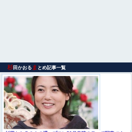
杉
ま
田かおる
とめ記事一覧