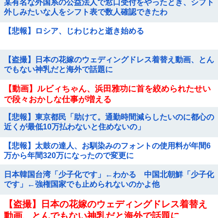
某有名な外国系の公益法人で窓口受付をやったとき、シフト
外しみたいな人をシフト表で数人確認できたわ
【悲報】ロシア、じわじわと逝き始める
【盗撮】日本の花嫁のウェディングドレス着替え動画、とん
でもない神乳だと海外で話題に
【動画】ルビィちゃん、浜田雅功に首を絞められたせい
で段々おかしな仕事が増える
【悲報】東京都民「助けて。通勤時間減らしたいのに都心の
近くが最低10万払わないと住めないの」
【悲報】太鼓の達人、お馴染みのフォントの使用料が年間6
万から年間320万になったので変更に
日本韓国台湾「少子化です」←わかる 中国北朝鮮「少子化
です」←強権国家でも止められないのかよ他
【盗撮】日本の花嫁のウェディングドレス着替え
動画、とんでもない神乳だと海外で話題に