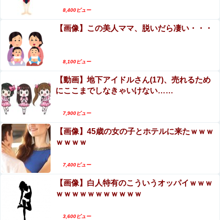
～』をrawやhitomiを使わずに無料で読む方法│月
8,400ビュー
の負け犬
【画像】この美人ママ、脱いだら凄い・・・
【第4弾】FANZA「50％OFFキャンペーン」開
催！遂に明日10時まで！まだ間に合う注目作品は
こちら！！！
女子プロレスラーさん、地上波番組で胸元ぱっく
8,100ビュー
り・・・（※画像あり）
【動画】地下アイドルさん(17)、売れるため
にここまでしなきゃいけない……
7,900ビュー
【画像】45歳の女の子とホテルに来たｗｗｗ
ｗｗｗｗ
7,400ビュー
【画像】白人特有のこういうオッパイｗｗｗ
ｗｗｗｗｗｗｗｗｗｗｗ
3,600ビュー