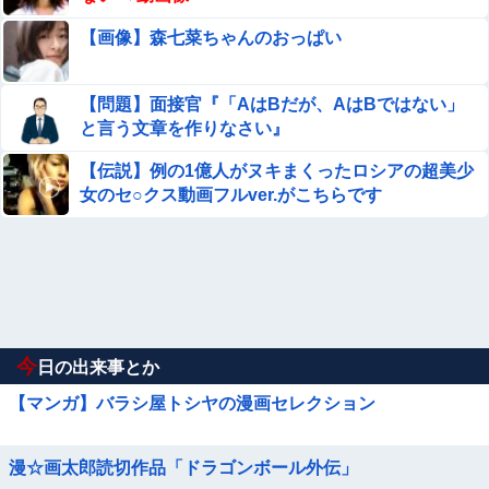
【画像】森七菜ちゃんのおっぱい
【問題】面接官『「AはBだが、AはBではない」
と言う文章を作りなさい』
【伝説】例の1億人がヌキまくったロシアの超美少
女のセ○クス動画フルver.がこちらです
今
日の出来事とか
【マンガ】バラシ屋トシヤの漫画セレクション
漫☆画太郎読切作品「ドラゴンボール外伝」