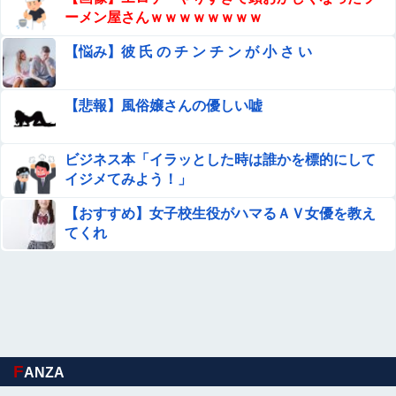
ーメン屋さんｗｗｗｗｗｗｗｗ
【悩み】彼 氏 の チ ン チ ン が 小 さ い
【悲報】風俗嬢さんの優しい嘘
ビジネス本「イラッとした時は誰かを標的にして
イジメてみよう！」
【おすすめ】女子校生役がハマるＡＶ女優を教え
てくれ
F
ANZA