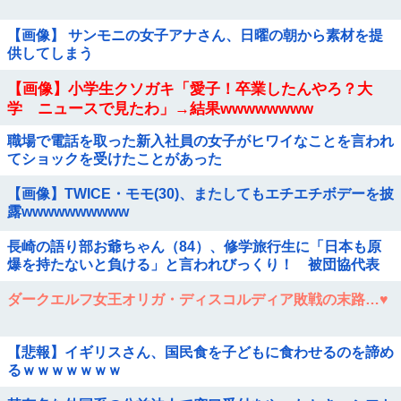
【画像】 サンモニの女子アナさん、日曜の朝から素材を提
供してしまう
【画像】小学生クソガキ「愛子！卒業したんやろ？大
学 ニュースで見たわ」→結果wwwwwwww
職場で電話を取った新入社員の女子がヒワイなことを言われ
てショックを受けたことがあった
【画像】TWICE・モモ(30)、またしてもエチエチボデーを披
露wwwwwwwwww
長崎の語り部お爺ちゃん（84）、修学旅行生に「日本も原
爆を持たないと負ける」と言われびっくり！ 被団協代表
（85）も中学生に「核を持たないで日本...
ダークエルフ女王オリガ・ディスコルディア敗戦の末路…♥️
【悲報】イギリスさん、国民食を子どもに食わせるのを諦め
るｗｗｗｗｗｗｗ