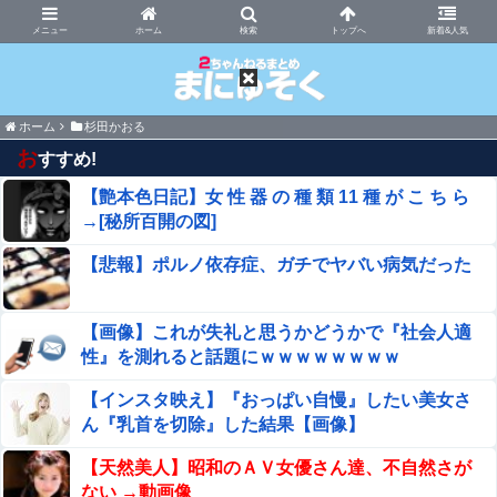
まにゅそく 2chまとめニュース速報VIP
ホーム
新着&人気
ホーム
杉田かおる
お
すすめ!
【艶本色日記】女 性 器 の 種 類 11 種 が こ ち ら
→[秘所百開の図]
【悲報】ポルノ依存症、ガチでヤバい病気だった
【画像】これが失礼と思うかどうかで『社会人適
性』を測れると話題にｗｗｗｗｗｗｗｗ
【インスタ映え】『おっぱい自慢』したい美女さ
ん『乳首を切除』した結果【画像】
【天然美人】昭和のＡＶ女優さん達、不自然さが
ない →動画像