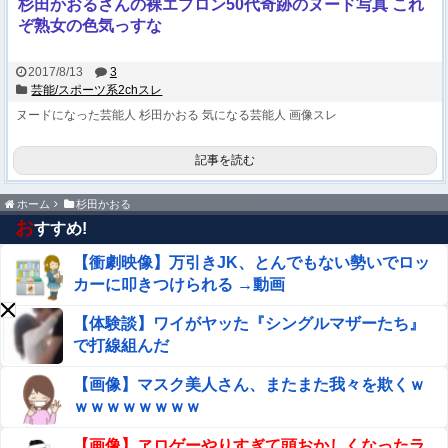
杉田かおるさんの裸エプロン50代奇跡のヌード写真 これ
ぞ熟女の色気っすな
2017/8/13
3
芸能/スポーツ系2chスレ
ヌードになった芸能人
杉田かおる
気になる芸能人
画像スレ
記事を読む
ホーム
杉田かおる
お
すすめ!
【衝劇映像】万引きJK、とんでもない勢いでロッ
カーに叩きつけられる →動画
【体験談】ワイがヤッた『シングルマザーたち』
で打線組んだ
【画像】マスク美人さん、またまた我々を欺くｗ
ｗｗｗｗｗｗｗｗ
【画像】ヱロゲーやりすぎて頭おかしくなったラ