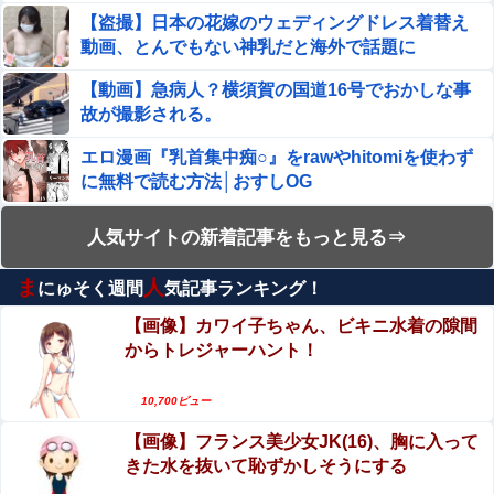
【盗撮】日本の花嫁のウェディングドレス着替え
動画、とんでもない神乳だと海外で話題に
【動画】急病人？横須賀の国道16号でおかしな事
故が撮影される。
エロ漫画『乳首集中痴○』をrawやhitomiを使わず
に無料で読む方法│おすしOG
【動画】美人女優さん、映画でマンコのビラビラ
人気サイトの新着記事をもっと見る⇒
までめくらせてしまうｗｗｗｗｗｗ
ま
人
にゅそく週間
気記事ランキング！
【衝撃映像】日本のタクシー運転手同士の路上喧
嘩、ヤクザのようだと海外で話題に
【画像】カワイ子ちゃん、ビキニ水着の隙間
からトレジャーハント！
エロ漫画『黒髪女子をとにかく愛でたい』をraw
やhitomiを使わずに無料で読む方法│青色観測所
10,700ビュー
【珍事】サッカーの試合が原因で交通事故が起き
【画像】フランス美少女JK(16)、胸に入って
てしまう。
きた水を抜いて恥ずかしそうにする
エロ漫画『のの香とこーちゃん～ち〇ち〇こわい