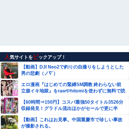
人
ピ
気サイトを
ックアップ！
【動画】DJI Neo2で釣りの自撮りをしようとした
男の悲劇（ノ∇`）
エロ漫画『はじめての緊縛SM調教 終わらない前
立腺イキ地獄』をrawやhitomiを使わずに無料で読
む方法│ぱーたぽ
【60時間⇒150円】コスパ最強50タイトル3526分
収録発見！グラドル流出ほかがセールで更に半
額！
【動画】これはお見事。中国重慶市で珍しい事故
が撮影される。