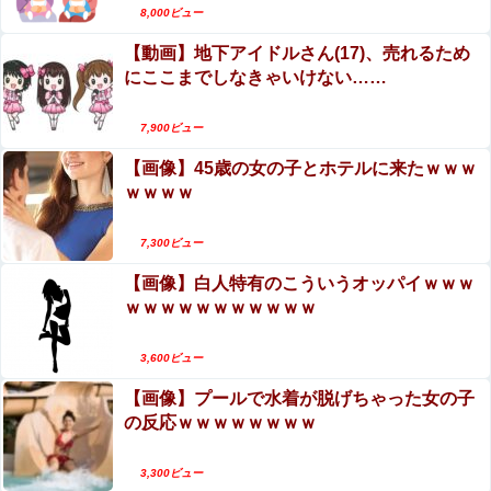
【閲覧注意】JK妹と喧嘩した兄、3分後妹が こう
8,000ビュー
なってて 絶望する…（衝撃画像）
【動画】地下アイドルさん(17)、売れるため
にここまでしなきゃいけない……
7,900ビュー
【画像】45歳の女の子とホテルに来たｗｗｗ
ｗｗｗｗ
7,300ビュー
【画像】白人特有のこういうオッパイｗｗｗ
ｗｗｗｗｗｗｗｗｗｗｗ
3,600ビュー
【画像】プールで水着が脱げちゃった女の子
の反応ｗｗｗｗｗｗｗｗ
3,300ビュー