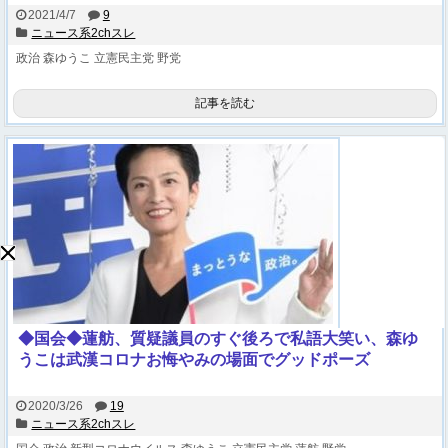
2021/4/7
9
ニュース系2chスレ
政治
森ゆうこ
立憲民主党
野党
記事を読む
◆国会◆蓮舫、質疑議員のすぐ後ろで私語大笑い、森ゆ
うこは武漢コロナお悔やみの場面でグッドポーズ
2020/3/26
19
ニュース系2chスレ