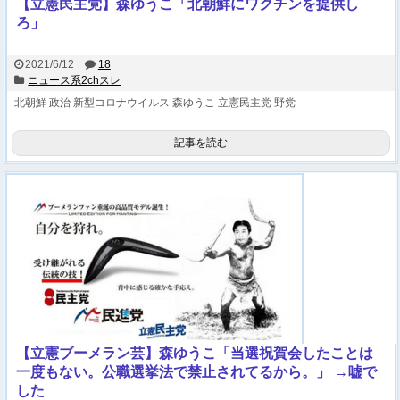
【立憲民主党】森ゆうこ「北朝鮮にワクチンを提供し
ろ」
2021/6/12
18
ニュース系2chスレ
北朝鮮
政治
新型コロナウイルス
森ゆうこ
立憲民主党
野党
記事を読む
【立憲ブーメラン芸】森ゆうこ「当選祝賀会したことは
一度もない。公職選挙法で禁止されてるから。」 →嘘で
した