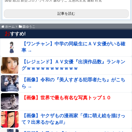
国会
政治
新型コロナウイルス
森ゆうこ
立憲民主党
蓮舫
野党
記事を読む
ホーム
森ゆうこ
お
すすめ!
【ワンチャン】中学の同級生にＡＶ女優がいる確
率 →
【レジェンド】ＡＶ女優『出演作品数』ランキン
グｗｗｗｗｗｗｗｗｗｗｗ
【画像】令和の『美人すぎる犯罪者たち』がこち
ら →
【画像】世界で最も有名な写真トップ１０
【画像】ヤクザもの漫画家「僕に萌え絵を描けっ
て？出来るかなぁ///」