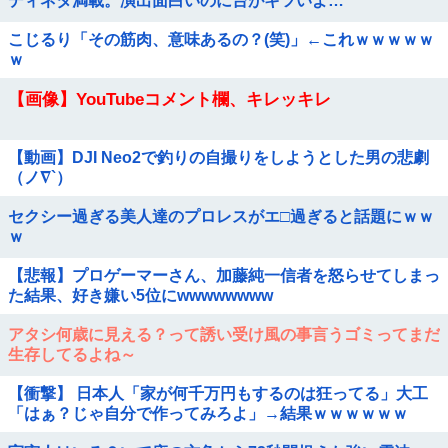
ディネタ満載。演出面白いのに台がキツいよ…
こじるり「その筋肉、意味あるの？(笑)」←これｗｗｗｗｗ
ｗ
【画像】YouTubeコメント欄、キレッキレ
【動画】DJI Neo2で釣りの自撮りをしようとした男の悲劇
（ノ∇`）
セクシー過ぎる美人達のプロレスがエ□過ぎると話題にｗｗ
ｗ
【悲報】プロゲーマーさん、加藤純一信者を怒らせてしまっ
た結果、好き嫌い5位にwwwwwwww
アタシ何歳に見える？って誘い受け風の事言うゴミってまだ
生存してるよね～
【衝撃】 日本人「家が何千万円もするのは狂ってる」大工
「はぁ？じゃ自分で作ってみろよ」→結果ｗｗｗｗｗｗ