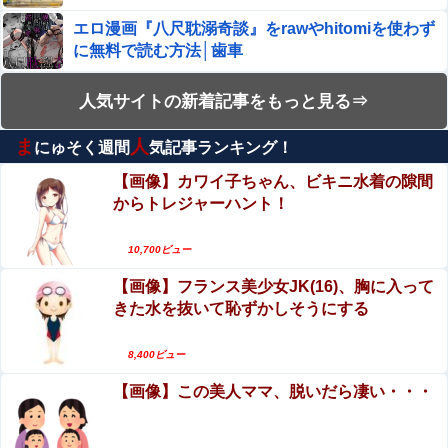
エロ漫画『八尺耽溺奇談』をrawやhitomiを使わず
に無料で読む方法│歯車
井上晴美、乳首ヘアヌードや濡れ場おっぱいがエ
人気サイトの新着記事をもっと見る⇒
ロ過ぎる！人生最後のラスト写真集、最高！！
ま
人
にゅそく週間
気記事ランキング！
【閲覧注意】人妻がヌード動画を公開 ⇒ ネット民
「赤ちゃんに絶対に母乳を上げないで！」（衝撃
【画像】カワイ子ちゃん、ビキニ水着の隙間
動画）
からトレジャーハント！
巨乳悦楽のおすすめAV!巨乳女優とのパイズリや
コスプレセックス!
10,700ビュー
【動画】女子アナさん、ノーブラでうっかり衣装
【画像】フランス美少女JK(16)、胸に入って
から乳首が透けてしまう放送事故ｗｗｗ
きた水を抜いて恥ずかしそうにする
【動画】タイのティパンコーン王子が日本人女性
とデートか？
8,400ビュー
【画像】この美人ママ、脱いだら凄い・・・
手マン嫌がる彼氏持ちギャル「ねぇもうやめ
て！」⇒ マ○コは正直だった結果…