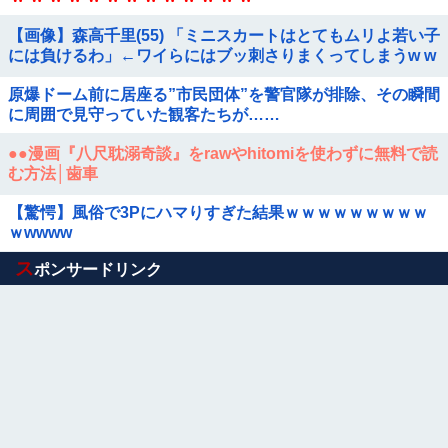
【画像】森高千里(55) 「ミニスカートはとてもムリよ若い子
には負けるわ」←ワイらにはブッ刺さりまくってしまうw w
w w w w
原爆ドーム前に居座る”市民団体”を警官隊が排除、その瞬間
に周囲で見守っていた観客たちが……
●●漫画『八尺耽溺奇談』をrawやhitomiを使わずに無料で読
む方法│歯車
【驚愕】風俗で3Pにハマりすぎた結果ｗｗｗｗｗｗｗｗｗ
ｗwwww
Powered by livedoor 相互RSS
ス
ポンサードリンク