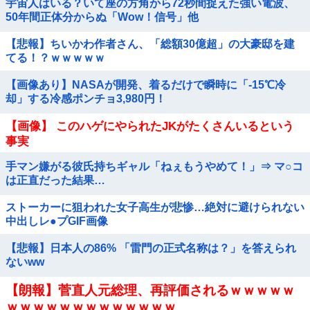
宇宙人はいる？いて座の方角から72秒間捉えた強い電波、
50年間正体分からぬ「Wow！信号」他
【悲報】ちいかわ作者さん、「総額30億超」の大豪邸を建
てる！？ｗｗｗｗｗ
【画像あり】NASAが開発、着るだけで瞬時に「-15℃冷
却」する冷感ポンチョ3,980円！
【画像】 このハゲにやられたJKがたくさんいるという
事実
手マン嫌がる彼氏持ちギャル「ねぇもうやめて！」⇒ マ○コ
は正直だった結果…
ストーカーに狙われた女子高生が悲惨…絶対に避けられない
中出しレ●プGIF画像
【悲報】日本人の86% 「雷門の正式名称は？」を答えられ
ないww
【朗報】菅直人元総理、再評価されるｗｗｗｗｗ
ｗｗｗｗｗｗｗｗｗｗｗｗｗ