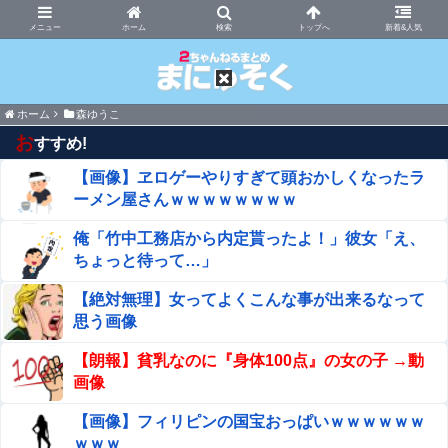
まにゅそく 2chまとめニュース速報VIP
ホーム
新着&人気
ホーム
森ゆうこ
お
すすめ!
【画像】ヱロゲーやりすぎて頭おかしくなったラ
ーメン屋さんｗｗｗｗｗｗｗｗ
俺「竹中工務店から内定貰ったよ！」彼女「え、
ちょっと待って…」
【絶対無理】女ってよくこんな事が出来るなって
思う画像
【朗報】貧乳なのに『身体100点』の女の子 →動
画像
【画像】フィリピンの国宝おっぱいｗｗｗｗｗｗ
ｗｗｗ