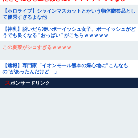
【ホロライブ】シャインマスカットとかいう物体贈答品とし
て優秀すぎるよな他
【神乳】脱いだら凄いボーイッシュ女子、ボーイッシュがど
うでも良くなる ”おっぱい” がこちらｗｗｗｗｗ
この夏菜がシコすぎるｗｗｗｗ
【速報】専門家「イオンモール熊本の爆心地に”こんなも
の”があったんだけど…」
Powered by livedoor 相互RSS
ス
ポンサードリンク