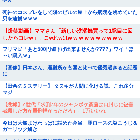
やん
死神のコスプレをして隣のビルの屋上から病院を眺めていた
男を逮捕ｗｗｗ
【爆笑動画】ママさん「新しい洗濯機買って1発目に回
したらコレw」←こwれwはw w w w w w w w w w
フリマ民「あと500円値下げ出来ませんか????」ワイ「ほ
～い購入ｗ」
【画像】日本さん、避難所が各国と比べて優秀過ぎると話題
に
【田舎のミステリー】 タヌキが人間に化ける説、これ多分
マジ
【悲報】Z世代「求刑7年のジャンポケ斎藤は口封じに被害
者殺した方が量刑軽かっただろ」←1万いいね
今日は大館まげわっぱに詰めた弁当。豚ロースの塩こうじ＆
ガーリック焼き