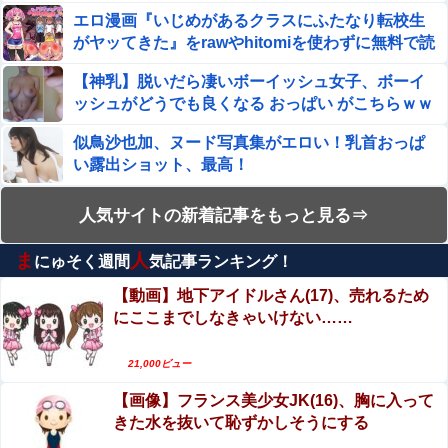
エロ漫画『いじめがあるクラスにふたなり転校生
がヤッてきた』をrawやhitomiを使わずに無料で読
む方法│同人ふぇち
【神乳】脱いだら凄いボーイッシュ女子、ボーイ
ッシュがどうでも良くなる おっぱい がこちらｗｗ
ｗｗｗ
似鳥沙也加、ヌード写真集がエロい！乳首おっぱ
い露出ショット、最高！
【動画】両方馬鹿（笑）ミニストップでトラック
人気サイトの新着記事をもっと見る⇒
と衝突したドラレコが（ノ∇`）
ま
人
にゅそく週間
気記事ランキング！
エロ漫画『この気持ちの名前を教えて』をrawや
hitomiを使わずに無料で読む方法│とりの屋
【動画】地下アイドルさん(17)、売れるため
にここまでしなきゃいけない……
エロ漫画『TSしてパパのえっちな娘になるバイト
そして娘堕ちするまでがセット』をrawやhitomiを
21,000ビュー
使わずに無料で読む方法│あむぁいおかし製作所
えなこ×網タイツ×Tバック尻、これで興奮しない
【画像】フランス美少女JK(16)、胸に入って
ヤツはいないだろｗｗ
きた水を抜いて恥ずかしそうにする
イスラム教徒の10代男女の「お互いに体を触って