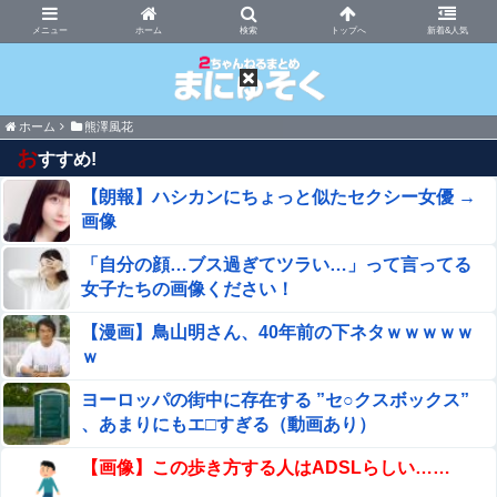
まにゅそく 2chまとめニュース速報VIP
ホーム
新着&人気
ホーム
熊澤風花
お
すすめ!
【朗報】ハシカンにちょっと似たセクシー女優 →
画像
「自分の顔…ブス過ぎてツラい…」って言ってる
女子たちの画像ください！
【漫画】鳥山明さん、40年前の下ネタｗｗｗｗｗ
ｗ
ヨーロッパの街中に存在する ”セ○クスボックス”
、あまりにもエ□すぎる（動画あり）
【画像】この歩き方する人はADSLらしい……