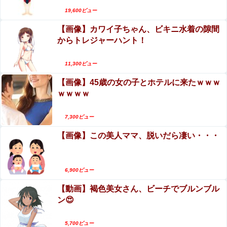
はいけないセ○クス」、逆にエロいんだが
19,600ビュー
【画像】カワイ子ちゃん、ビキニ水着の隙間
【閲覧注意】メキシコの街中で生配信した結果…
からトレジャーハント！
麻薬カルテルがやって来て、たった3秒で…（動画
あり）
山田ゆり、AVデビュー＆乳首ヌードおっぱいがエ
11,300ビュー
ロ過ぎる！Madonna超大型新人、セックス解禁！
【画像】45歳の女の子とホテルに来たｗｗｗ
（エロ動画）
ｗｗｗｗ
7,300ビュー
【画像】この美人ママ、脱いだら凄い・・・
6,900ビュー
【動画】褐色美女さん、ビーチでブルンブル
ン😍
5,700ビュー