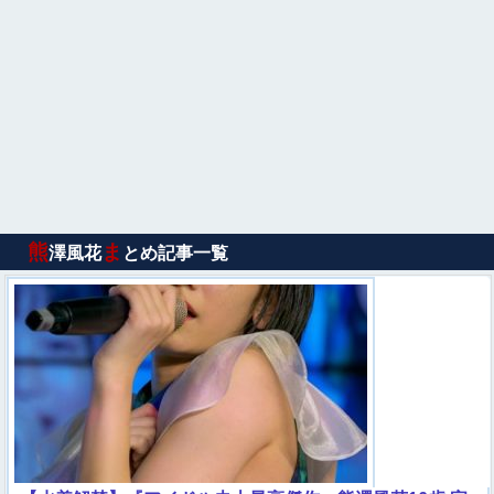
熊
ま
澤風花
とめ記事一覧