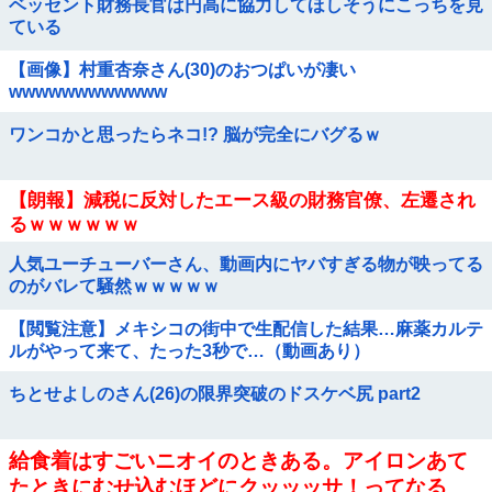
ベッセント財務長官は円高に協力してほしそうにこっちを見
ている
【画像】村重杏奈さん(30)のおつぱいが凄い
wwwwwwwwwwww
ワンコかと思ったらネコ!? 脳が完全にバグるｗ
【朗報】減税に反対したエース級の財務官僚、左遷され
るｗｗｗｗｗｗ
人気ユーチューバーさん、動画内にヤバすぎる物が映ってる
のがバレて騒然ｗｗｗｗｗ
【閲覧注意】メキシコの街中で生配信した結果…麻薬カルテ
ルがやって来て、たった3秒で…（動画あり）
ちとせよしのさん(26)の限界突破のドスケベ尻 part2
給食着はすごいニオイのときある。アイロンあて
たときにむせ込むほどにクッッッサ！ってなる