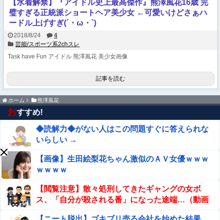
【水着解禁】『アイドル史上最高傑作』熊澤風花16歳 完
璧すぎる正統派ショートヘア美少女 ←可愛いけどさぁハ
ードル上げすぎ(´・ω・`)
2018/8/24
4
芸能/スポーツ系2chスレ
Task have Fun
アイドル
熊澤風花
美少女画像
記事を読む
ホーム
熊澤風花
お
すすめ!
◆読解力◆がない人はこの問題すぐに答えられな
いらしい →
【画像】生田絵梨花ちゃん激似のＡＶ女優ｗｗｗ
ｗｗｗｗ
【閲覧注意】散々処刑してきたギャングの女ボ
ス、「自分が殺される番」になった途端…（動画
あり）
【ニート脱出】ゴキブリ売る会社を始めた結果