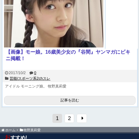
【画像】モー娘。16歳美少女の『谷間』ヤンマガにビキ
ニ掲載！
2017/10/2
0
芸能/スポーツ系2chスレ
アイドル
モーニング娘。
牧野真莉愛
記事を読む
1
2
ホーム
牧野真莉愛
お
すすめ!