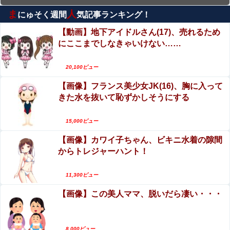
り）
ま
人
にゅそく週間
気記事ランキング！
【60時間⇒150円】コスパ最強50タイトル3526分
収録発見！グラドル流出ほかがセールで更に半
【動画】地下アイドルさん(17)、売れるため
額！
にここまでしなきゃいけない……
【動画】タイのティパンコーン王子が日本人女性
とデートか？
20,100ビュー
小倉ゆうか（元・小倉優香）がグラビア復帰！結
【画像】フランス美少女JK(16)、胸に入って
局、脱ぐしかないｗｗｗｗ
きた水を抜いて恥ずかしそうにする
エロ漫画『冥婚の花嫁』をrawやhitomiを使わずに
無料で読む方法│五梅
15,000ビュー
【画像】カワイ子ちゃん、ビキニ水着の隙間
【動画】女子アナさん、ノーブラでうっかり衣装
からトレジャーハント！
から乳首が透けてしまう放送事故ｗｗｗ
【動画】これはお見事。中国重慶市で珍しい事故
11,300ビュー
が撮影される。
【画像】この美人ママ、脱いだら凄い・・・
8,000ビュー