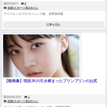
2019/2/7
0
芸能/スポーツ系2chスレ
アイドル
ハロプロ
モーニング娘。
牧野真莉愛
記事を読む
【動画像】現役JKの引き締まったプリンプリンのお尻
2018/12/27
1
芸能/スポーツ系2chスレ