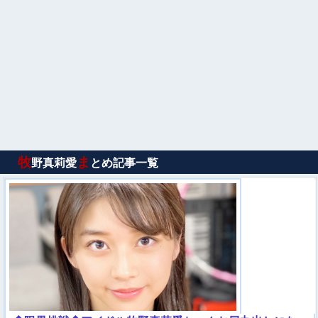
牧
ま
野真莉愛
とめ記事一覧