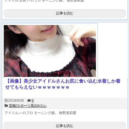
アイドル
お尻
ハロプロ
モーニング娘。
牧野真莉愛
記事を読む
【画像】美少女アイドルさんお尻に食い込む水着しか着
せてもらえないｗｗｗｗｗｗｗ
2018/4/26
0
芸能/スポーツ系2chスレ
アイドル
ハロプロ
モーニング娘。
牧野真莉愛
記事を読む