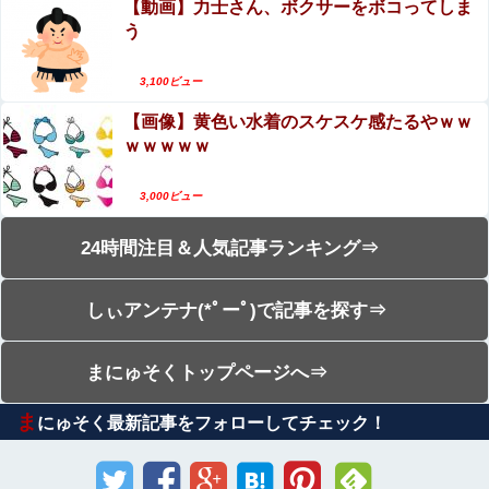
【動画】力士さん、ボクサーをボコってしま
う
3,100ビュー
【画像】黄色い水着のスケスケ感たるやｗｗ
ｗｗｗｗｗ
3,000ビュー
24時間注目＆人気記事ランキング⇒
しぃアンテナ(*ﾟーﾟ)で記事を探す⇒
まにゅそくトップページへ⇒
ま
にゅそく最新記事をフォローしてチェック！