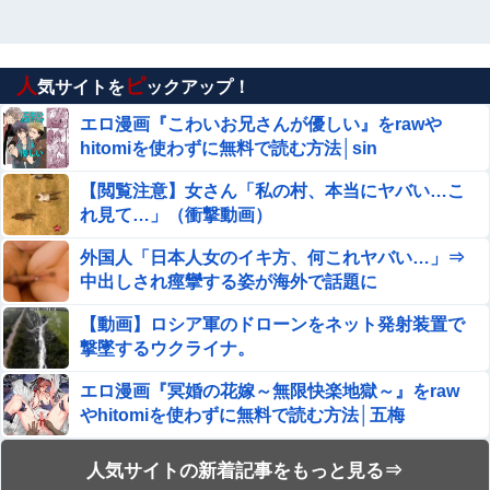
人
ピ
気サイトを
ックアップ！
エロ漫画『こわいお兄さんが優しい』をrawや
hitomiを使わずに無料で読む方法│sin
【閲覧注意】女さん「私の村、本当にヤバい…こ
れ見て…」（衝撃動画）
外国人「日本人女のイキ方、何これヤバい…」⇒
中出しされ痙攣する姿が海外で話題に
【動画】ロシア軍のドローンをネット発射装置で
撃墜するウクライナ。
エロ漫画『冥婚の花嫁～無限快楽地獄～』をraw
やhitomiを使わずに無料で読む方法│五梅
【閲覧注意】イスラム教徒の指導者、11歳の女子
人気サイトの新着記事をもっと見る⇒
小学生をめちゃくちゃにヤってしまう…（動画あ