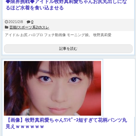
◆限界挑戦◆アイドル牧野真莉愛ちゃんお尻丸出しにな
るほど水着を食い込ませる
2021/2/8
0
芸能/スポーツ系2chスレ
アイドル
お尻
ハロプロ
フェチ動画像
モーニング娘。
牧野真莉愛
記事を読む
【画像】牧野真莉愛ちゃんﾜﾝﾋﾟｰｽ短すぎて花柄パンツ丸
見えｗｗｗｗｗｗ