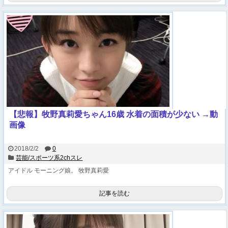
【悲報】牧野真莉愛ちゃん16歳 水着の面積が少ない →動
画像
2018/2/2
0
芸能/スポーツ系2chスレ
アイドル
モーニング娘。
牧野真莉愛
記事を読む