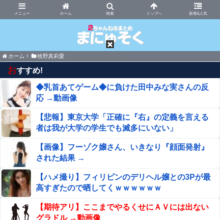
まにゅそく 2chまとめニュース速報VIP
ホーム
新着&人気
ホーム
牧野真莉愛
お
すすめ!
◆乳首あてゲーム◆に負けた田中みな実さんの反
応 →動画像
【悲報】東京大学「正確に『右』の定義を言える
者は我が大学の学生でも滅多にいない」
【画像】フーゾク嬢さん、いきなり『顔面発射』
された結果 →
【ハメ撮り】フィリピンのデリヘル嬢との3Pが最
高すぎたので晒してくｗｗｗｗｗｗ
【期待アリ】ここまでやるくせにＡＶには出ない
グラドル →動画像