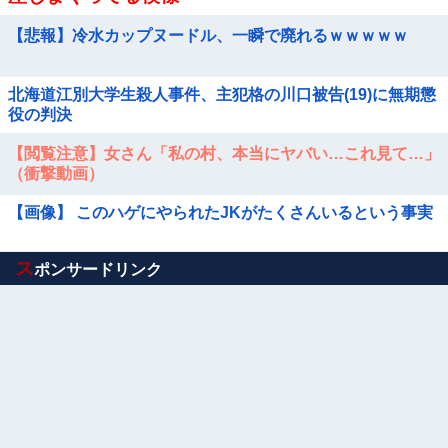
【悲報】冷水カップヌードル、一瞬で廃れるｗｗｗｗｗ
北海道江別大学生殺人事件、主犯格の川口被告(19)に無期懲
役の判決
【閲覧注意】女さん「私の村、本当にヤバい…これ見て…」
（衝撃動画）
【画像】 このハゲにやられたJKがたくさんいるという事実
Powered by livedoor 相互RSS
ス
ポンサードリンク