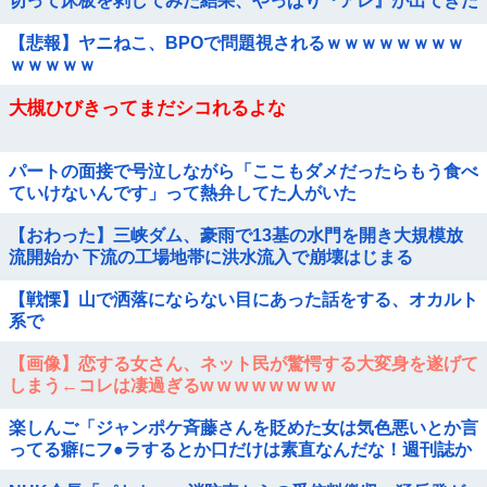
切って床板を剥してみた結果、やっぱり『アレ』が出てきた
【悲報】ヤニねこ、BPOで問題視されるｗｗｗｗｗｗｗｗ
ｗｗｗｗｗ
大槻ひびきってまだシコれるよな
パートの面接で号泣しながら「ここもダメだったらもう食べ
ていけないんです」って熱弁してた人がいた
【おわった】三峡ダム、豪雨で13基の水門を開き大規模放
流開始か 下流の工場地帯に洪水流入で崩壊はじまる
【戦慄】山で洒落にならない目にあった話をする、オカルト
系で
【画像】恋する女さん、ネット民が驚愕する大変身を遂げて
しまう←コレは凄過ぎるw w w w w w w w
楽しんご「ジャンポケ斉藤さんを貶めた女は気色悪いとか言
ってる癖にフ●ラするとか口だけは素直なんだな！週刊誌か
ら金もらってるだろ」