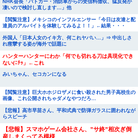
NHK会長「パトカー・消防車からの受信料徴収、猛反発が
凄いので検討し直します…」他
【閲覧注意】メキシコのインフルエンサー「今日は友達と配
達員のアルバイトを体験してみるよ！！」←結果・・・
外国人「日本人女のイキ方、何これヤバい…」⇒ 中出しさ
れ痙攣する姿が海外で話題に
ハンターハンターにわか「何でも切れる刀は具現化でき
ない(ﾆﾁｯ」←これ
みいちゃん、セコカンになる
【閲覧注意】巨大ホホジロザメに食い殺された男子高校生の
画像、これ公開されちゃダメなやつだろ…
【悲報】高市早苗さん、平和式典で防弾ガラスに囲われなが
らスピーチ
【悲報】スマホゲーム会社さん、”サ終”相次ぎ倒
産しまくってる模様