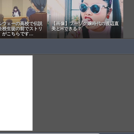
ルウェーの高校で伝説
【画像】フーゾク嬢時代の渡辺直
全校生徒の前でストリ
美とHできる？
」がこちらです…