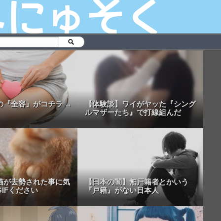
の『全容』がコチラ →
【体験談】ワイがヤッた『シング
ルマザーたち』で打線組んだ
猫が去勢された事に気
【日本の闇】無戸籍者とかいう
IFください
『戸籍』がない日本人