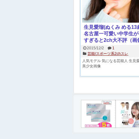
生見愛瑠(ぬくみ める13
名古屋一可愛い中学生が
すぎると2ch大不評（画
…めるるちゃんPoptee
2015/12/2
1
モデルデビュー
芸能/スポーツ系2chスレ
人気モデル
気になる芸能人
生見
美少女画像