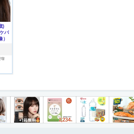
歳)
ケバ
像）
n専属
愛瑠