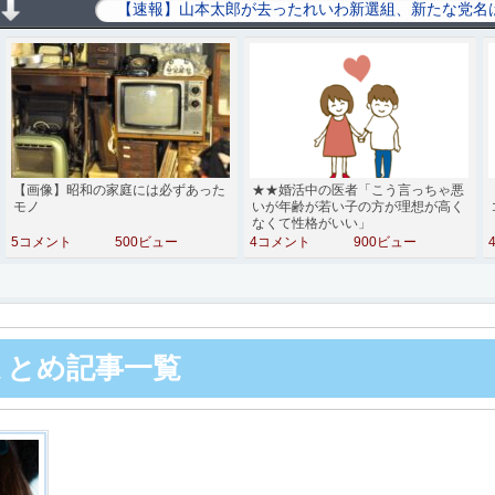
【画像】昭和の家庭には必ずあった
★★婚活中の医者「こう言っちゃ悪
モノ
いが年齢が若い子の方が理想が高く
なくて性格がいい」
5コメント
500ビュー
4コメント
900ビュー
hまとめ記事一覧