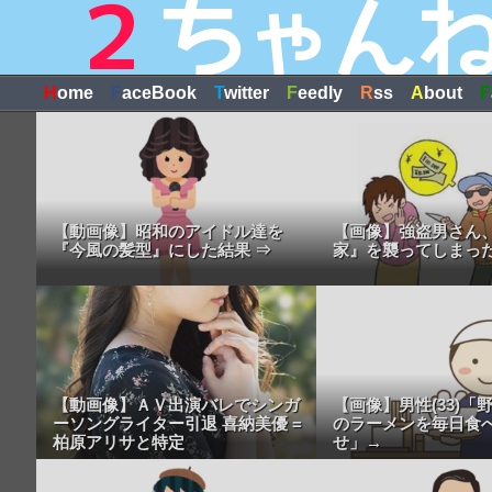
H
ome
F
aceBook
T
witter
F
eedly
R
ss
A
bout
F
【動画像】昭和のアイドル達を
【画像】強盗男さん
『今風の髪型』にした結果 ⇒
家』を襲ってしまった
【動画像】ＡＶ出演バレでシンガ
【画像】男性(33)「
ーソングライター引退 喜納美優 =
のラーメンを毎日食
柏原アリサと特定
せ」→