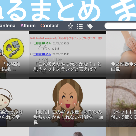
antena
A
lbum
C
ontact
、『女格闘
「これ考えたやつ天才かな？」と
◆女性器◆
結果 →
思うネットスラングと言えば？
画像
野菜たっぷり
【悲報】このギャル達、お前らの
【ペット】
べられて幸
母ちゃんかもしれない可能性 →画
付いて驚くG
像