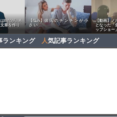
はBだが、A
【悩み】彼 氏 の チ ン チ ン が 小
【動画】ノ
う文章を作り
さ い
となった「
ップショー
事ランキング
人
気記事ランキング