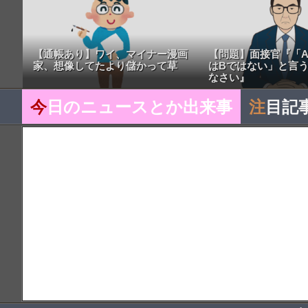
【通帳あり】ワイ、マイナー漫画
【問題】面接官『「A
家、想像してたより儲かって草
はBではない」と言
なさい』
今
日のニュースとか出来事
注
目記