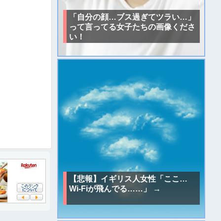
「自分の顔…ブス過ぎてツラい…」
って言ってる女子たちの画像くださ
い！
【悲報】イギリス人女性「ここ…
Wi-Fiが飛んでる……」 →