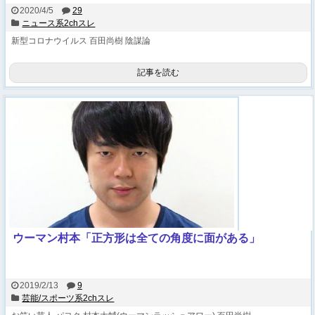
2020/4/5
29
ニュース系2chスレ
新型コロナウイルス
百田尚樹
陰謀論
記事を読む
ウーマン村本「正方形は全ての角度に面がある」
2019/2/13
9
芸能/スポーツ系2chスレ