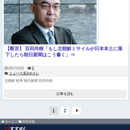
【断言】 百田尚樹「もし北朝鮮ミサイルが日本本土に落
下したら朝日新聞はこう書く」⇒
2017/12/1
5
ニュース系2chスレ
北朝鮮
戦争
朝日新聞
百田尚樹
記事を読む
1
2
ホーム
百田尚樹
お
すすめ!