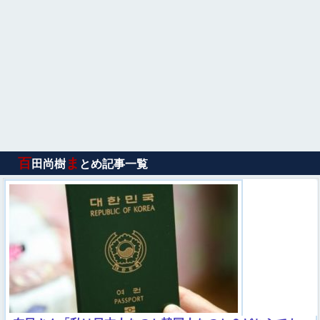
百
ま
田尚樹
とめ記事一覧