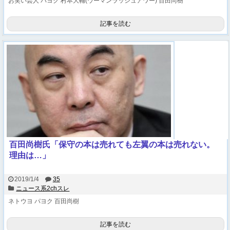
お笑い芸人
パヨク
村本大輔(ウーマンラッシュアワー)
百田尚樹
記事を読む
百田尚樹氏「保守の本は売れても左翼の本は売れない。
理由は…」
2019/1/4
35
ニュース系2chスレ
ネトウヨ
パヨク
百田尚樹
記事を読む