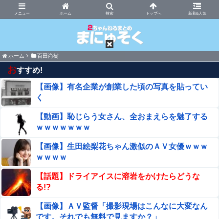
まにゅそく 2chまとめニュース速報VIP
ホーム
新着&人気
ホーム
百田尚樹
お
すすめ!
【画像】有名企業が創業した頃の写真を貼ってい
く
【動画】恥じらう女さん、全おまえらを魅了する
ｗｗｗｗｗｗｗ
【画像】生田絵梨花ちゃん激似のＡＶ女優ｗｗｗ
ｗｗｗｗ
【話題】ドライアイスに溶岩をかけたらどうな
る!?
【画像】ＡＶ監督「撮影現場はこんなに大変なん
です。それでも無料で見ますか？」