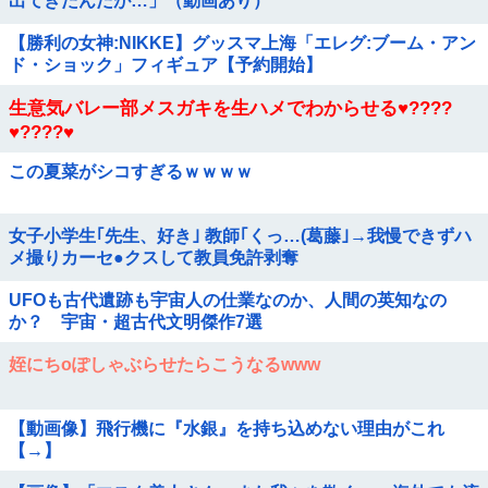
出てきたんだが…」（動画あり）
【勝利の女神:NIKKE】グッスマ上海「エレグ:ブーム・アン
ド・ショック」フィギュア【予約開始】
生意気バレー部メスガキを生ハメでわからせる♥️????
♥️????♥️
この夏菜がシコすぎるｗｗｗｗ
女子小学生｢先生、好き｣ 教師｢くっ…(葛藤｣→我慢できずハ
メ撮りカーセ●クスして教員免許剥奪
UFOも古代遺跡も宇宙人の仕業なのか、人間の英知なの
か？ 宇宙・超古代文明傑作7選
姪にちoぽしゃぶらせたらこうなるwww
【動画像】飛行機に『水銀』を持ち込めない理由がこれ
【→】