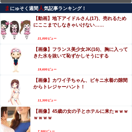
ま
人
にゅそく週間
気記事ランキング！
【閲覧注意】工場のリアルな労働災害映像（一瞬
で両手切断）、マジでめちゃくちゃ怖い
【動画】地下アイドルさん(17)、売れるため
にここまでしなきゃいけない……
エロ漫画『いじめがあるクラスにふたなり転校生
がヤッてきた』をrawやhitomiを使わずに無料で読
21,000ビュー
む方法│同人ふぇち
イスラム教徒の10代男女の「お互いに体を触って
【画像】フランス美少女JK(16)、胸に入って
はいけないセ○クス」、逆にエロいんだが
きた水を抜いて恥ずかしそうにする
盗撮魔「大学一の美女のトイレ盗撮してたらマ○コ
から精液出てきたんだが…」（動画あり）
19,600ビュー
【画像】カワイ子ちゃん、ビキニ水着の隙間
【動画】両方馬鹿（笑）ミニストップでトラック
からトレジャーハント！
と衝突したドラレコが（ノ∇`）
緑川希星、写真集がエロい！身長176cm・股下
11,300ビュー
90cm長身コスプレイヤー、おっぱいとスタイル圧
【画像】45歳の女の子とホテルに来たｗｗｗ
巻！
ｗｗｗｗ
7,300ビュー