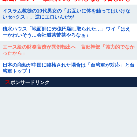
がいて死ぬ
イスラム教徒の10代男女の「お互いに体を触ってはいけな
いセ○クス」、逆にエロいんだが
積水ハウス「地面師に55億円騙し取られた…」ワイ「はえ
ーかわいそう…会社滅茶苦茶やろなぁ」
エース級の財務官僚が異例転出へ 官邸幹部「協力的でなか
ったから」
日本の商船が中国に臨検された場合は「台湾軍が対応」と台
湾軍トップ！
Powered by livedoor 相互RSS
ス
ポンサードリンク