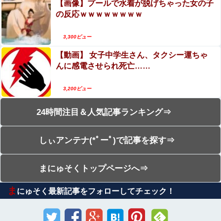
【画像】プールで水着が脱げちゃった女の子
の反応ｗｗｗｗｗｗｗｗ
3,300ビュー
【動画】 女子中学生さん、タクシー運ちゃ
んに感電させられ死亡……
3,200ビュー
24時間注目＆人気記事ランキング⇒
しぃアンテナ(*ﾟーﾟ)で記事を探す⇒
まにゅそくトップページへ⇒
ま
にゅそく最新記事をフォローしてチェック！