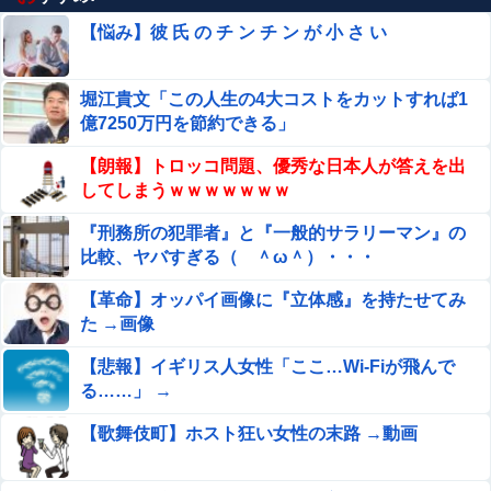
【悩み】彼 氏 の チ ン チ ン が 小 さ い
堀江貴文「この人生の4大コストをカットすれば1
億7250万円を節約できる」
【朗報】トロッコ問題、優秀な日本人が答えを出
してしまうｗｗｗｗｗｗｗ
『刑務所の犯罪者』と『一般的サラリーマン』の
比較、ヤバすぎる（ ＾ω＾）・・・
【革命】オッパイ画像に『立体感』を持たせてみ
た →画像
【悲報】イギリス人女性「ここ…Wi-Fiが飛んで
る……」 →
【歌舞伎町】ホスト狂い女性の末路 →動画