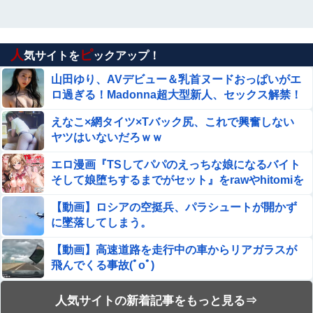
人
ピ
気サイトを
ックアップ！
山田ゆり、AVデビュー＆乳首ヌードおっぱいがエ
ロ過ぎる！Madonna超大型新人、セックス解禁！
（エロ動画）
えなこ×網タイツ×Tバック尻、これで興奮しない
ヤツはいないだろｗｗ
エロ漫画『TSしてパパのえっちな娘になるバイト
そして娘堕ちするまでがセット』をrawやhitomiを
使わずに無料で読む方法│あむぁいおかし製作所
【動画】ロシアの空挺兵、パラシュートが開かず
に墜落してしまう。
【動画】高速道路を走行中の車からリアガラスが
飛んでくる事故(ﾟoﾟ)
エロ漫画『この気持ちの名前を教えて』をrawや
人気サイトの新着記事をもっと見る⇒
hitomiを使わずに無料で読む方法│とりの屋