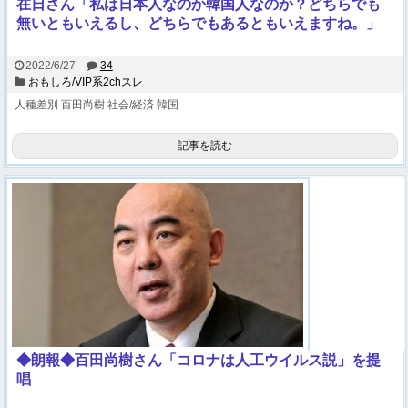
在日さん「私は日本人なのか韓国人なのか？どちらでも
無いともいえるし、どちらでもあるともいえますね。」
2022/6/27
34
おもしろ/VIP系2chスレ
人種差別
百田尚樹
社会/経済
韓国
記事を読む
◆朗報◆百田尚樹さん「コロナは人工ウイルス説」を提
唱