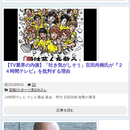
【TV業界の内側】「吐き気がしそう」百田尚樹氏が『２
４時間テレビ』を批判する理由
2018/8/31
22
芸能/スポーツ系2chスレ
24時間テレビ
テレビ番組
募金・寄付
百田尚樹
衝撃の事実
記事を読む