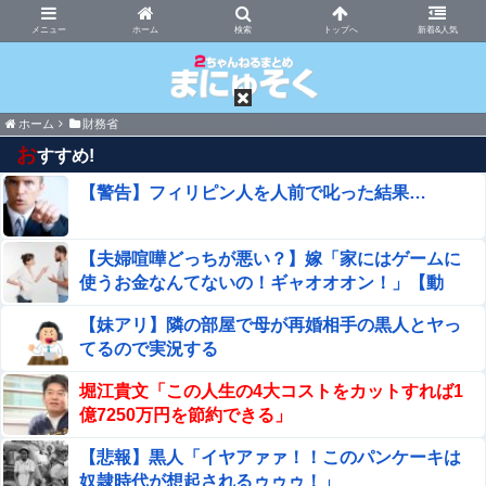
まにゅそく 2chまとめニュース速報VIP
ホーム
新着&人気
ホーム
財務省
お
すすめ!
【警告】フィリピン人を人前で叱った結果…
【夫婦喧嘩どっちが悪い？】嫁「家にはゲームに
使うお金なんてないの！ギャオオオン！」【動
画】
【妹アリ】隣の部屋で母が再婚相手の黒人とヤっ
てるので実況する
堀江貴文「この人生の4大コストをカットすれば1
億7250万円を節約できる」
【悲報】黒人「イヤアァァ！！このパンケーキは
奴隷時代が想起されるゥゥゥ！」