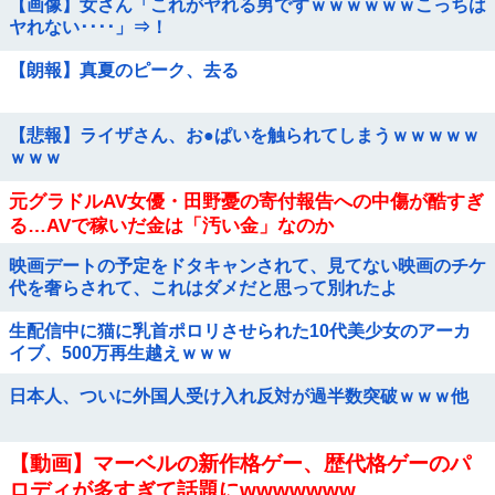
【画像】女さん「これがヤれる男ですｗｗｗｗｗｗこっちは
ヤれない････」⇒！
【朗報】真夏のピーク、去る
【悲報】ライザさん、お●ぱいを触られてしまうｗｗｗｗｗ
ｗｗｗ
元グラドルAV女優・田野憂の寄付報告への中傷が酷すぎ
る…AVで稼いだ金は「汚い金」なのか
映画デートの予定をドタキャンされて、見てない映画のチケ
代を奢らされて、これはダメだと思って別れたよ
生配信中に猫に乳首ポロリさせられた10代美少女のアーカ
イブ、500万再生越えｗｗｗ
日本人、ついに外国人受け入れ反対が過半数突破ｗｗｗ他
【動画】マーベルの新作格ゲー、歴代格ゲーのパ
ロディが多すぎて話題にwwwwwww