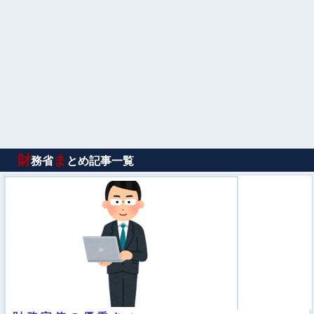
財
ま
務省
とめ記事一覧