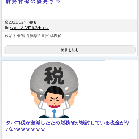
財 務 官 僚 の 優 秀 さ ⇒
2022/3/24
8
おもしろ/VIP系2chスレ
政治
社会/経済
衝撃の事実
財務省
記事を読む
タバコ税が激減したため財務省が検討している税金がヤ
バいｗｗｗｗｗｗ