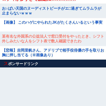
お○ぱい天国のヌーディストビーチがエ□過ぎてムラムラが
止まらないｗｗｗ
【画像】 このハゲにやられたJKがたくさんいるという事実
某有名な外国系の公益法人で窓口受付をやったとき、シフト
外しみたいな人をシフト表で数人確認できたわ
【悲報】吉岡里帆さん、アドリブで相手役俳優の手を取りお
胸に押し当てる（※画像あり）
Powered by livedoor 相互RSS
ス
ポンサードリンク