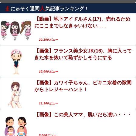
に・・・
ま
人
にゅそく週間
気記事ランキング！
エロ漫画『冥婚の花嫁～無限快楽地獄～』をraw
やhitomiを使わずに無料で読む方法│五梅
【動画】地下アイドルさん(17)、売れるため
にここまでしなきゃいけない……
【動画】これはお見事。中国重慶市で珍しい事故
が撮影される。
20,100ビュー
女優・森日菜美、雑誌グラビアの水着ショッ
【画像】フランス美少女JK(16)、胸に入って
ト！！久々の姿にファン悶絶ｗｗ
きた水を抜いて恥ずかしそうにする
エロ漫画『後輩の小悪魔地雷女子をデカチンで理
解らせる話』をrawやhitomiを使わずに無料で読む
15,000ビュー
方法│めんぼーれんぽー
【画像】カワイ子ちゃん、ビキニ水着の隙間
エロ漫画『冥婚の花嫁』をrawやhitomiを使わずに
からトレジャーハント！
無料で読む方法│五梅
【動画】ロシア軍のドローンをネット発射装置で
11,300ビュー
撃墜するウクライナ。
【画像】この美人ママ、脱いだら凄い・・・
8,000ビュー