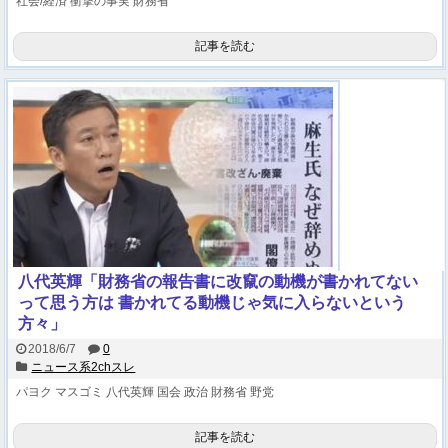
社会/経済
衝撃の事実
財務省
記事を読む
八代英輝「財務省の報告書に改竄の動機が書かれてない
って思う方は 書かれてる動機じゃ気に入らないという
方々」
2018/6/7
0
ニュース系2chスレ
パヨク
マスゴミ
八代英輝
国会
政治
財務省
野党
記事を読む