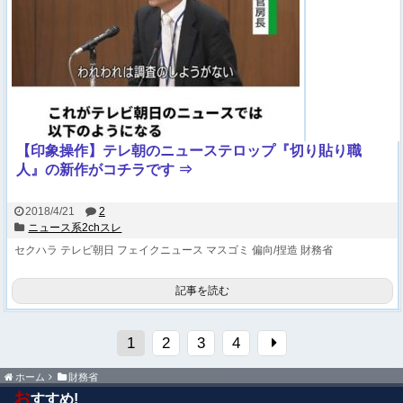
【印象操作】テレ朝のニューステロップ『切り貼り職
人』の新作がコチラです ⇒
2018/4/21
2
ニュース系2chスレ
セクハラ
テレビ朝日
フェイクニュース
マスゴミ
偏向/捏造
財務省
記事を読む
1
2
3
4
ホーム
財務省
お
すすめ!