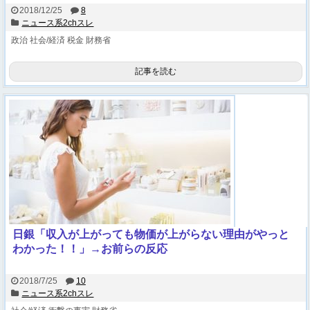
2018/12/25
8
ニュース系2chスレ
政治
社会/経済
税金
財務省
記事を読む
日銀「収入が上がっても物価が上がらない理由がやっと
わかった！！」→お前らの反応
2018/7/25
10
ニュース系2chスレ