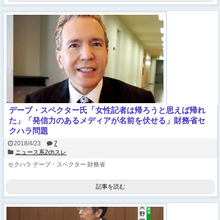
デーブ・スペクター氏「女性記者は帰ろうと思えば帰れ
た」「発信力のあるメディアが名前を伏せる」財務省セ
クハラ問題
2018/4/23
7
ニュース系2chスレ
セクハラ
デーブ・スペクター
財務省
記事を読む