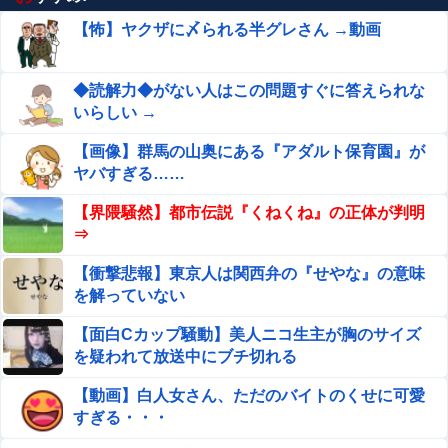
【怖】ヤクザに〆られる半グレさん →動画
◆読解力◆がない人はこの問題すぐに答えられな
いらしい →
【画像】群馬の山奥にある『アダルト保育園』が
ヤバすぎる……
【界隈騒然】都市伝説『くねくね』の正体が判明
⇒
【衝撃悲報】東京人は関西弁の『せやな』の意味
を解っていない
【面白Cカップ騒動】美人ニコ生主が胸のサイズ
を疑われて放送中にブチ切れる
【動画】白人女さん、ただのバイトのくせに可愛
すぎる・・・