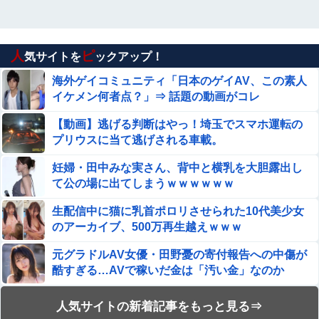
人
ピ
気サイトを
ックアップ！
海外ゲイコミュニティ「日本のゲイAV、この素人
イケメン何者点？」⇒ 話題の動画がコレ
【動画】逃げる判断はやっ！埼玉でスマホ運転の
プリウスに当て逃げされる車載。
妊婦・田中みな実さん、背中と横乳を大胆露出し
て公の場に出てしまうｗｗｗｗｗｗ
生配信中に猫に乳首ポロリさせられた10代美少女
のアーカイブ、500万再生越えｗｗｗ
元グラドルAV女優・田野憂の寄付報告への中傷が
酷すぎる…AVで稼いだ金は「汚い金」なのか
【閲覧注意】サッカーの試合中に落雷、選手1人が
人気サイトの新着記事をもっと見る⇒
即死する瞬間が「伝説級の映像」だと話題