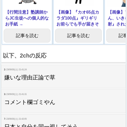
【行間注意】塾講師か
【画像】『カオ65点カ
【画像】
らJC生徒への個人的な
ラダ100点』ギリギリ
ん、いき
お手紙 →
お前らでも手が届きそ
射』され
うな女の子いたｗｗｗ
記事を読む
記事を読む
記
ｗｗ
以下、2chの反応
2:
23/09/30(土) 21:41:24
嫌いな理由正論で草
3:
23/09/30(土) 21:41:31
コメント欄ゴミやん
7:
23/09/30(土) 21:42:05
日本と自分を同一視してそう