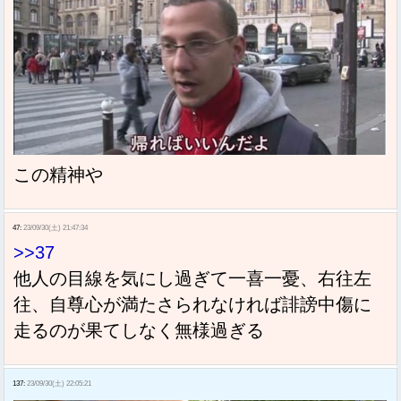
この精神や
47:
23/09/30(土) 21:47:34
>>37
他人の目線を気にし過ぎて一喜一憂、右往左
往、自尊心が満たさられなければ誹謗中傷に
走るのが果てしなく無様過ぎる
137:
23/09/30(土) 22:05:21