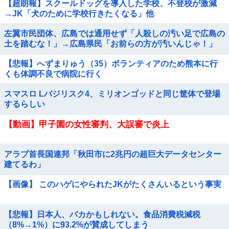
【超朗報】スクールドッグを導入した学校、不登校が激減
→JK「犬のために学校行きたくなる」他
左翼市民団体、広島では通用せず「人殺しの汚い足で広島の
土を踏むな！」→広島県民「お前らの方が汚いんじゃ！」
「ワシらが広島県民じゃ」
【悲報】へずまりゅう（35）ボランティアのため熊本に行
くも体調不良で病院に行く
スマスロ Lバジリスク4、ミリオンゴッドと同じ筐体で登場
するらしい
【動画】甲子園の女性審判、大誤審で炎上
アラブ首長国連邦「秋田市に2兆円の超巨大データセンター
建てるわ」
【画像】 このハゲにやられたJKがたくさんいるという事実
【悲報】日本人、バカかもしれない。食品消費税減税
（8%→1%）に93.2%が賛成してしまう