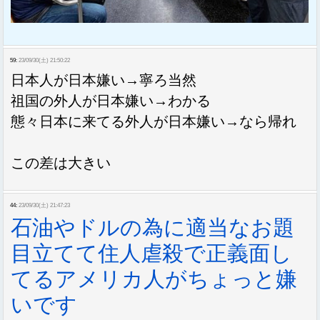
59:
23/09/30(土) 21:50:22
日本人が日本嫌い→寧ろ当然
祖国の外人が日本嫌い→わかる
態々日本に来てる外人が日本嫌い→なら帰れ
この差は大きい
44:
23/09/30(土) 21:47:23
石油やドルの為に適当なお題
目立てて住人虐殺で正義面し
てるアメリカ人がちょっと嫌
いです
Sponsored Link