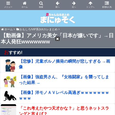
まにゅそく 2chまとめニュース速報VIP
ホーム
新着&人気
ホーム
おもしろ/VIP系2chスレまとめ
【動画像】アメリカ美女「日本が嫌いです」→日
本人発狂wwwwwww
お
すすめ!
【悲惨】児童ポルノ摘発の瞬間が悲しすぎる →画
像
【画像】強盗男さん、『女格闘家』を襲ってしま
った結果 →
【画像】洋モノＡＶレベル高過ぎｗｗｗｗｗｗｗ
ｗｗｗ
「これ考えたやつ天才かな？」と思うネットスラ
ングと言えば？