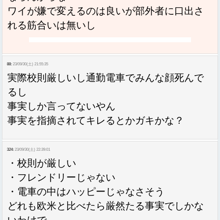
ワイが嫌で変えるのは良いが部外者に口出さ
れる筋合いは無いし
88:
23/09/30(土) 21:55:35
実際校則厳しいし通勤電車でみんな顔死んで
るし
事実しか言ってないやん
事実を指摘されてキレるとかガキかな？
324:
23/09/30(土) 22:39:01
・校則が厳しい
・フレンドリーじゃない
・電車の中はハッピーじゃなさそう
どれも欧米と比べたら厳然たる事実でしかな
いわけで、、、