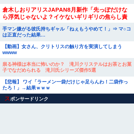
倉木しおりアリスJAPAN8月新作「先っぽだけな
ら浮気じゃないよ？イケないギリギリの焦らし責
めに屈し膣奥深ハメ浮気」理性崩壊NTR作品！！
手マン嫌がる彼氏持ちギャル「ねぇもうやめて！」⇒ マ○コ
は正直だった結果…
【動画】女さん、クリトリスの触り方を実演してしまう
wwww
祟る神様は本当に怖いのか？ 滝川クリステルはお茶とお菓
子でなだめられる 滝川氏シリーズ傑作5選
【悲報】 ワイ「ラーメン一袋だけじゃ足らんわ！二袋作っ
たろ！」→結果ｗｗｗ
Powered by livedoor 相互RSS
ス
ポンサードリンク