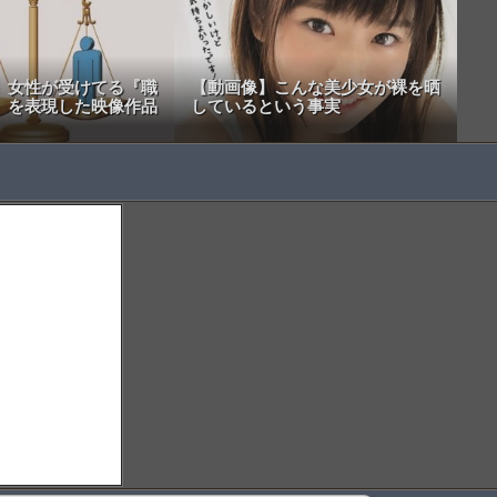
】女性が受けてる『職
【動画像】こんな美少女が裸を晒
』を表現した映像作品
しているという事実