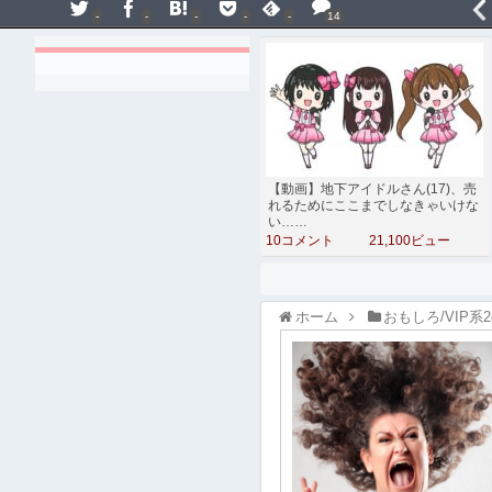
-
-
-
-
-
14
【動画】地下アイドルさん(17)、売
れるためにここまでしなきゃいけな
い……
10コメント
21,100ビュー
ホーム
おもしろ/VIP系