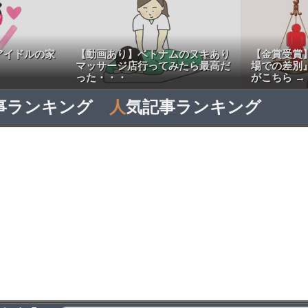
アイドルの家
【動画あり】ベトナムのヌキあり
【金賞受賞
マッサージ店行ってみたら最高だ
場での差別
った・・・
がこちら →
事ランキング
人
気記事ランキング