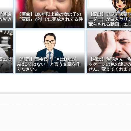
『普通
【画像】100年以上前の女の子の
【流出】アジア人留
ＷＷＷ
『変顔』がすでに完成されてる件
ーダー）が白人ヤリ
荒らされる動画、エ
畜エピ
【問題】面接官『「AはBだが、
【相談】色弱さん「
AはBではない」と言う文章を作
ッケージの色の違い
りなさい』
せん。変えてくれま