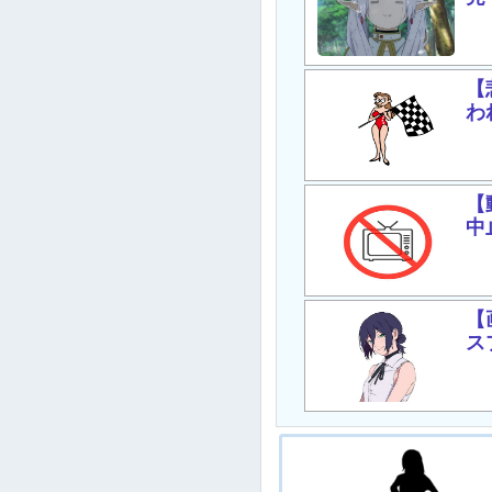
【
わ
【
中
【
ス