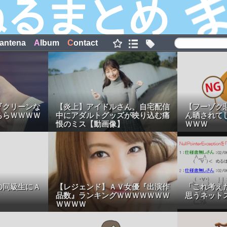
antena
A
lbum
C
ontact
『クリーンな
【炎上】アイドルさん、自宅配信
【フーゾク
ちらＷＷＷＷ
中にアダルトグッズが映り込む痛
ん晒されて
恨のミス【動画像】
ＷＷＷ
の同級生にＡ
【レジェンド】ＡＶ女優『出演作
「これ考え
品数』ランキングＷＷＷＷＷＷＷ
思うネット
ＷＷＷＷ