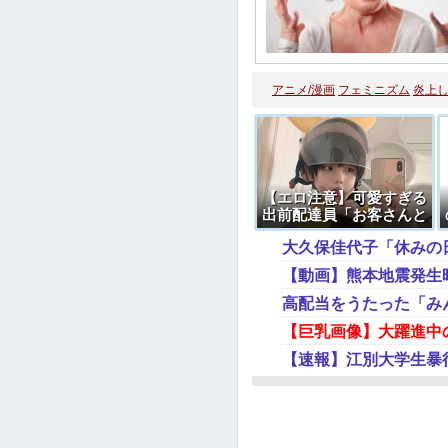
アニメ/漫画
フェミニズム
炎上
【エロ注意】可愛すぎる
出前配達員「お客さんと
セ○クスしちゃった…」
大久保佳代子「休みの
⇒ パシャ
【動画】熊本地震発生
高配当をうたった「み
【巨乳画像】大躍進中