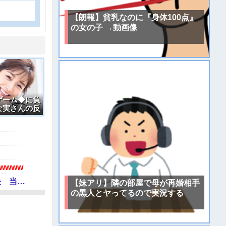
【朗報】貧乳なのに『身体100点』
の女の子 →動画像
ゲーム◆に負
な実さんの反
www
【速報】江別大学生暴行死 “主犯格の特定少年・川口侑斗被告に「無期懲役」の判決 当時17歳少年に「懲役30年」の判決
【妹アリ】隣の部屋で母が再婚相手
の黒人とヤってるので実況する