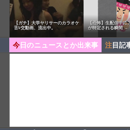
【ガチ】大学ヤリサーのカラオケ
【恐怖】生配信中に
舌ﾚ交動画、流出中。
が特定される瞬間 →
今
日のニュースとか出来事
注
目記