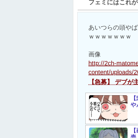
フェミにはこれが
あいつらの頭やば
ｗｗｗｗｗｗｗ
画像
http://2ch-mato
content/uploads/
【急募】 デブが
【
や
【
売