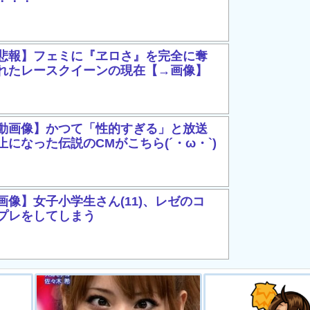
悲報】フェミに『ヱロさ』を完全に奪
れたレースクイーンの現在【→画像】
動画像】かつて「性的すぎる」と放送
止になった伝説のCMがこちら(´・ω・`)
画像】女子小学生さん(11)、レゼのコ
プレをしてしまう