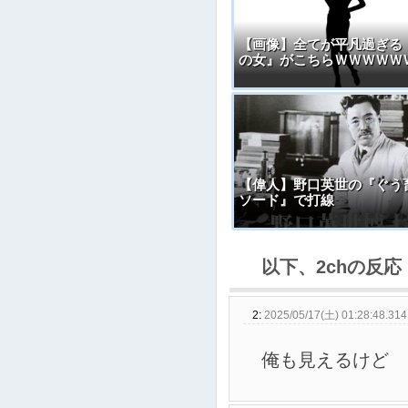
【画像】全てが平凡過ぎる
の女』がこちらＷＷＷＷＷ
【偉人】野口英世の『ぐう
ソード』で打線
以下、2chの反応
2:
2025/05/17(土) 01:28:48.314
俺も見えるけど