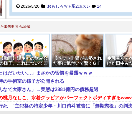
2026/5/20
おもしろ/VIP系2chスレ
14
した出来事
社会/経済
【動画】陽キャの飲み会
【ペット】猫が去勢され
◆乳首あて
の様子、これについてこ
た事に気付いて驚くGIF
けた田中み
れない奴は陰キャ
ください
応 →動画像
日はだいたい…」まさかの習慣を暴露ｗｗｗ
時の手術室の様子が公開される
んなで大家さん」→実態は2881億円の債務超過
の桃月なしこ、水着グラビアがパーフェクトボディすぎるwwww