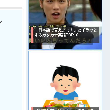
ｗ
「日本語で言えよっ！」とイラッと
するカタカナ英語TOP10