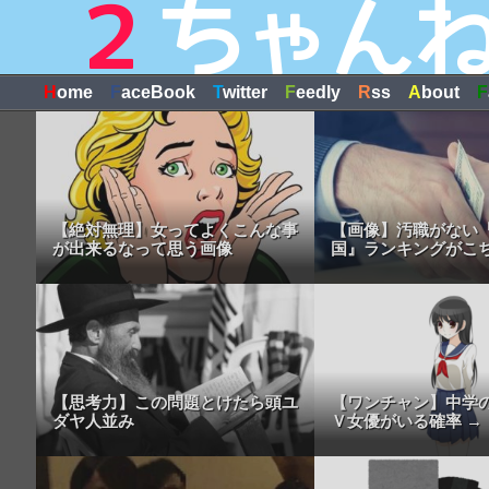
H
ome
F
aceBook
T
witter
F
eedly
R
ss
A
bout
F
【絶対無理】女ってよくこんな事
【画像】汚職がない
が出来るなって思う画像
国』ランキングがこ
【思考力】この問題とけたら頭ユ
【ワンチャン】中学
ダヤ人並み
Ｖ女優がいる確率 →