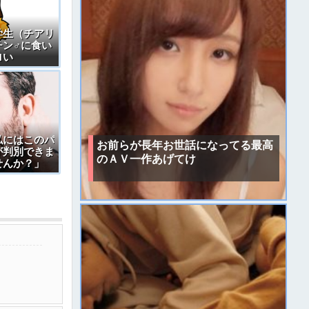
学生（チアリ
チン♂に食い
ロい
私にはこのパ
お前らが長年お世話になってる最高
が判別できま
のＡＶ一作あげてけ
せんか？」