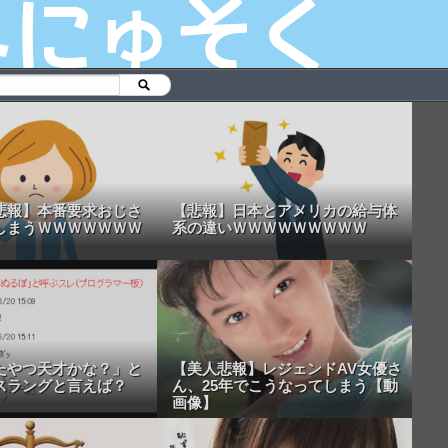
悲報】本番要求おじさ
【悲報】日本とアメリカの給与体
しまうＷＷＷＷＷＷＷ
系の違いＷＷＷＷＷＷＷＷＷ
たやつ天才かな？」と
【美人悲報】レジェンドAV女優さ
スラングと言えば？
ん、25年でこうなってしまう【動
画像】