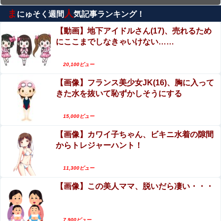
ま
人
にゅそく週間
気記事ランキング！
【動画】よく助けられたな。岐阜の川で外国人が
溺れてしまう事故。
【動画】地下アイドルさん(17)、売れるため
にここまでしなきゃいけない……
生配信中に猫に乳首ポロリさせられた10代美少女
のアーカイブ、500万再生越えｗｗｗ
20,100ビュー
【閲覧注意】サッカーの試合中に落雷、選手1人が
【画像】フランス美少女JK(16)、胸に入って
即死する瞬間が「伝説級の映像」だと話題
きた水を抜いて恥ずかしそうにする
に・・・
【動画】別れさせ屋 のセ○クス、凄すぎるｗｗｗ
そりゃ肉便器に堕ちるわｗｗｗ
15,000ビュー
【画像】カワイ子ちゃん、ビキニ水着の隙間
元グラドルAV女優・田野憂の寄付報告への中傷が
からトレジャーハント！
酷すぎる…AVで稼いだ金は「汚い金」なのか
エロ漫画『子種が通貨として流通する種付け特区
11,300ビュー
に モブ男子の俺が引っ越した結果』をrawや
【画像】この美人ママ、脱いだら凄い・・・
hitomiを使わずに無料で読む方法│フリテン堂
7,900ビュー