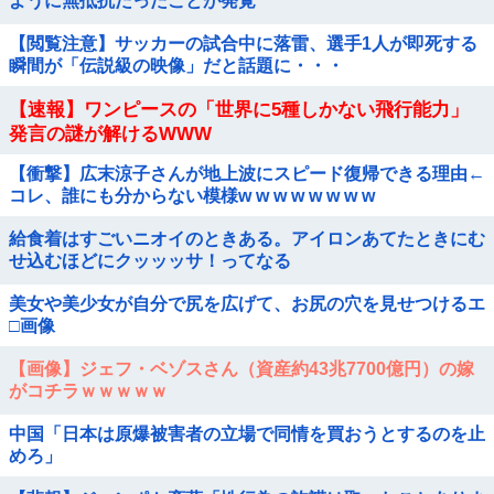
ように無抵抗だったことが発覚
【閲覧注意】サッカーの試合中に落雷、選手1人が即死する
瞬間が「伝説級の映像」だと話題に・・・
【速報】ワンピースの「世界に5種しかない飛行能力」
発言の謎が解けるWWW
【衝撃】広末涼子さんが地上波にスピード復帰できる理由←
コレ、誰にも分からない模様w w w w w w w w
給食着はすごいニオイのときある。アイロンあてたときにむ
せ込むほどにクッッッサ！ってなる
美女や美少女が自分で尻を広げて、お尻の穴を見せつけるエ
□画像
【画像】ジェフ・ベゾスさん（資産約43兆7700億円）の嫁
がコチラｗｗｗｗｗ
中国「日本は原爆被害者の立場で同情を買おうとするのを止
めろ」