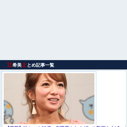
辻
ま
希美
とめ記事一覧