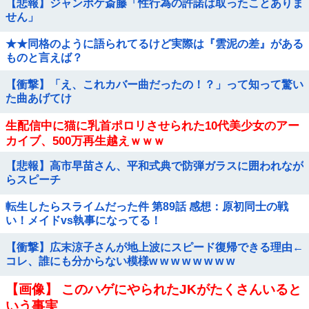
【悲報】ジャンポケ斎藤「性行為の許諾は取ったことありま
せん」
★★同格のように語られてるけど実際は『雲泥の差』がある
ものと言えば？
【衝撃】「え、これカバー曲だったの！？」って知って驚い
た曲あげてけ
生配信中に猫に乳首ポロリさせられた10代美少女のアー
カイブ、500万再生越えｗｗｗ
【悲報】高市早苗さん、平和式典で防弾ガラスに囲われなが
らスピーチ
転生したらスライムだった件 第89話 感想：原初同士の戦
い！メイドvs執事になってる！
【衝撃】広末涼子さんが地上波にスピード復帰できる理由←
コレ、誰にも分からない模様w w w w w w w w
【画像】 このハゲにやられたJKがたくさんいると
いう事実