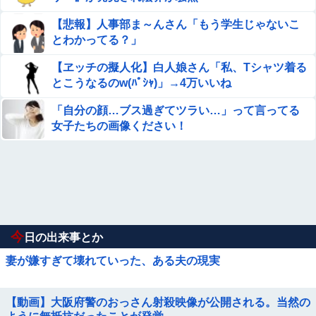
【悲報】人事部ま～んさん「もう学生じゃないこ
とわかってる？」
【ヱッチの擬人化】白人娘さん「私、Tシャツ着る
とこうなるのw(ﾊﾟｼｬ)」→4万いいね
「自分の顔…ブス過ぎてツラい…」って言ってる
女子たちの画像ください！
今
日の出来事とか
妻が嫌すぎて壊れていった、ある夫の現実
【動画】大阪府警のおっさん射殺映像が公開される。当然の