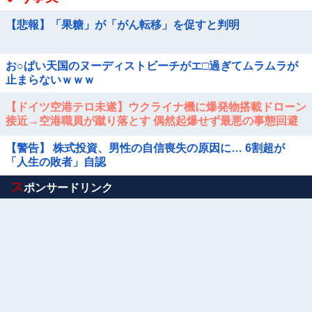
【悲報】「果糖」が「がん転移」を促すと判明
お○ぱい天国のヌーディストビーチがエ□過ぎてムラムラが
止まらないｗｗｗ
【ドイツ空港テロ未遂】ウクライナ機に爆発物搭載ドローン
接近→空港職員が蹴り落とす 偶然起爆せず最悪の事態回避
「高性能C4搭載していた」他
【警告】 株式投資、男性の自信喪失の原因に… 6割超が
「人生の敗者」自認
Powered by livedoor 相互RSS
ス
ポンサードリンク