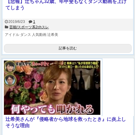
【悲報】辻ちゃん32歳、年甲斐もなくダンス動画を上げ
てしまう
2019/6/23
1
芸能/スポーツ系2chスレ
アイドル
ダンス
人気動画
辻希美
記事を読む
辻希美さんが『侵略者から地球を救ったとき』に炎上し
そうな理由