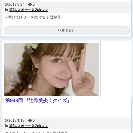
2019/3/24
0
芸能/スポーツ系2chスレ
～挙げてけ
クイズ/なぞなぞ
辻希美
記事を読む
第943回 『辻希美炎上クイズ』
2019/1/12
0
芸能/スポーツ系2chスレ