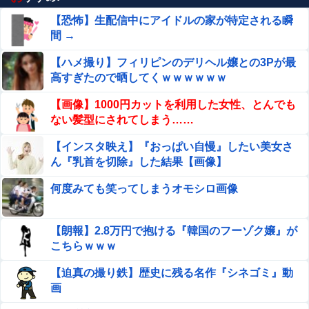
【恐怖】生配信中にアイドルの家が特定される瞬
間 →
【ハメ撮り】フィリピンのデリヘル嬢との3Pが最
高すぎたので晒してくｗｗｗｗｗｗ
【画像】1000円カットを利用した女性、とんでも
ない髪型にされてしまう……
【インスタ映え】『おっぱい自慢』したい美女さ
ん『乳首を切除』した結果【画像】
何度みても笑ってしまうオモシロ画像
【朗報】2.8万円で抱ける『韓国のフーゾク嬢』が
こちらｗｗｗ
【迫真の撮り鉄】歴史に残る名作『シネゴミ』動
画