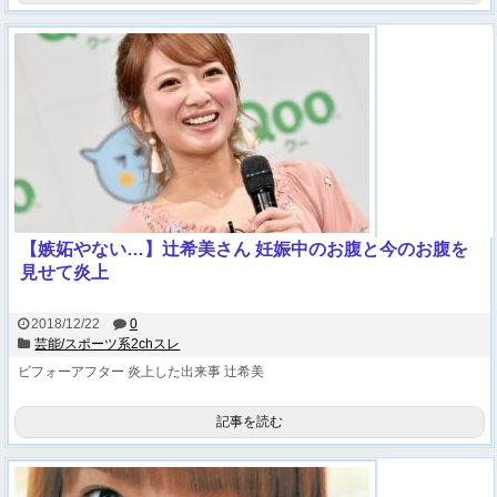
【嫉妬やない…】辻希美さん 妊娠中のお腹と今のお腹を
見せて炎上
2018/12/22
0
芸能/スポーツ系2chスレ
ビフォーアフター
炎上した出来事
辻希美
記事を読む