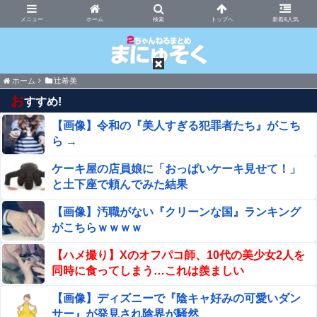
まにゅそく 2chまとめニュース速報VIP
ホーム
新着&人気
ホーム
辻希美
お
すすめ!
【画像】令和の『美人すぎる犯罪者たち』がこち
ら →
ケーキ屋の店員娘に「おっぱいケーキ見せて！」
と土下座で頼んでみた結果
【画像】汚職がない『クリーンな国』ランキング
がこちらｗｗｗｗ
【ハメ撮り】Xのオフパコ師、10代の美少女2人を
同時に食ってしまう…これは羨ましい
【画像】ディズニーで『陰キャ好みの可愛いダン
サー』が発見され陰界が騒然