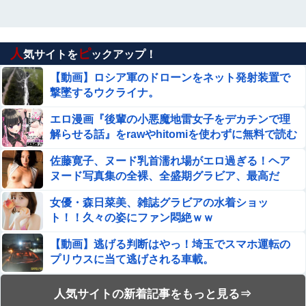
人
ピ
気サイトを
ックアップ！
【動画】ロシア軍のドローンをネット発射装置で
撃墜するウクライナ。
エロ漫画『後輩の小悪魔地雷女子をデカチンで理
解らせる話』をrawやhitomiを使わずに無料で読む
方法│めんぼーれんぽー
佐藤寛子、ヌード乳首濡れ場がエロ過ぎる！ヘア
ヌード写真集の全裸、全盛期グラビア、最高だ
わ・・・
女優・森日菜美、雑誌グラビアの水着ショッ
ト！！久々の姿にファン悶絶ｗｗ
【動画】逃げる判断はやっ！埼玉でスマホ運転の
プリウスに当て逃げされる車載。
エロ漫画『冥婚の花嫁～無限快楽地獄～』をraw
人気サイトの新着記事をもっと見る⇒
やhitomiを使わずに無料で読む方法│五梅