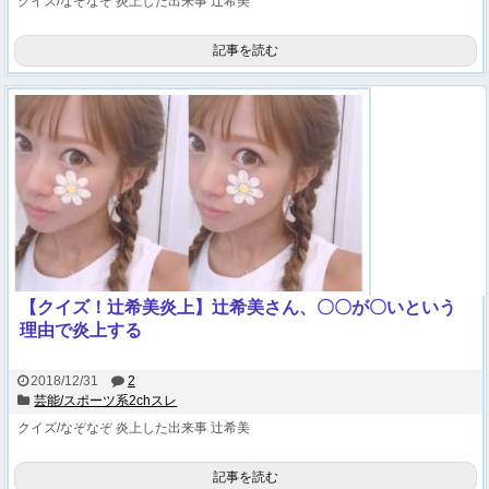
クイズ/なぞなぞ
炎上した出来事
辻希美
記事を読む
【クイズ！辻希美炎上】辻希美さん、〇〇が〇いという
理由で炎上する
2018/12/31
2
芸能/スポーツ系2chスレ
クイズ/なぞなぞ
炎上した出来事
辻希美
記事を読む