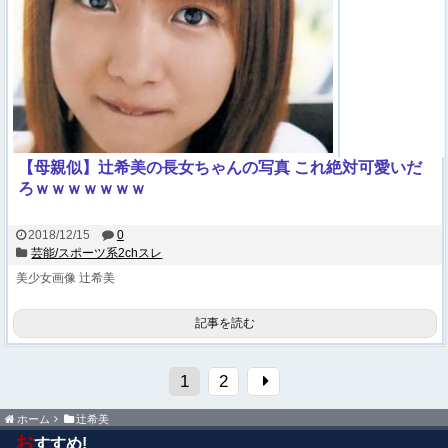
【母親似】辻希美の長女ちゃんの写真 これ絶対可愛いだ
ろｗｗｗｗｗｗｗ
2018/12/15
0
芸能/スポーツ系2chスレ
美少女画像
辻希美
記事を読む
1
2
ホーム
辻希美
お
すすめ!