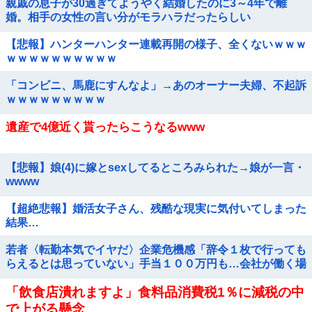
親戚の息子が30過ぎてようやく結婚したのに3～4年で離
婚。相手の女性の言い分がモラハラだったらしい
【悲報】ハンターハンター連載再開の様子、全くないｗｗｗ
ｗｗｗｗｗｗｗｗｗｗ
「コンビニ、馬鹿にすんなよ」→あのオーナー夫婦、不起訴
ｗｗｗｗｗｗｗｗｗ
遺産で4億近く貰ったらこうなるwww
【悲報】娘(4)に嫁とsexしてるところみられた→娘が一言・
wwww
【超絶悲報】婚活女子さん、残酷な現実に気付いてしまった
結果…
若者〈転勤本気でイヤだ〉企業危機感「辞令１枚で行っても
らえるとは思っていない」手当１００万円も…会社が働く場
所を決める時代に転機
「飲食店潰れますよ」食料品消費税1％に減税の中
で上がる懸念