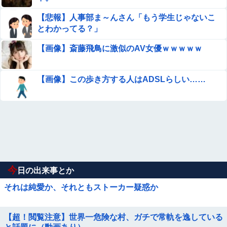
【悲報】人事部ま～んさん「もう学生じゃないこ
とわかってる？」
【画像】斎藤飛鳥に激似のAV女優ｗｗｗｗｗ
【画像】この歩き方する人はADSLらしい……
今
日の出来事とか
それは純愛か、それともストーカー疑惑か
【超！閲覧注意】世界一危険な村、ガチで常軌を逸している