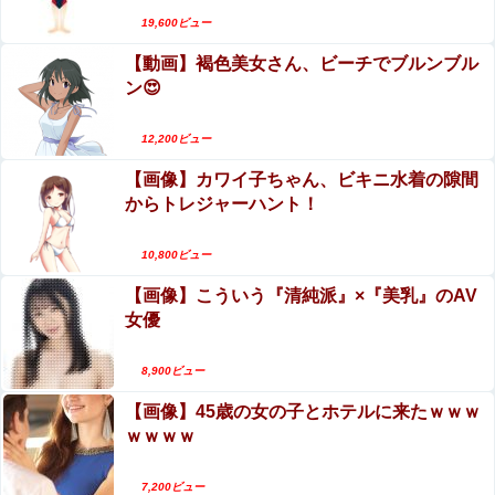
す。逮捕しろやｗｗｗ
19,600ビュー
【動画】褐色美女さん、ビーチでブルンブル
秋元真夏、ノーブラノーパンを披露ｗｗタオル1枚
ン😍
で隠す姿がほぼAV女優・・
エロ漫画『ネガティブちっぱいサキュバスが来
12,200ビュー
た』をrawやhitomiを使わずに無料で読む方法│蟹
【画像】カワイ子ちゃん、ビキニ水着の隙間
村飯店
からトレジャーハント！
10,800ビュー
【画像】こういう『清純派』×『美乳』のAV
女優
8,900ビュー
【画像】45歳の女の子とホテルに来たｗｗｗ
ｗｗｗｗ
7,200ビュー