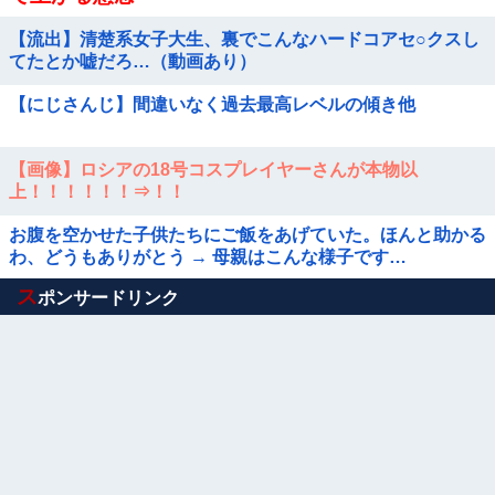
【流出】清楚系女子大生、裏でこんなハードコアセ○クスし
てたとか嘘だろ…（動画あり）
【にじさんじ】間違いなく過去最高レベルの傾き他
【画像】ロシアの18号コスプレイヤーさんが本物以
上！！！！！！⇒！！
お腹を空かせた子供たちにご飯をあげていた。ほんと助かる
わ、どうもありがとう → 母親はこんな様子です…
Powered by livedoor 相互RSS
ス
ポンサードリンク