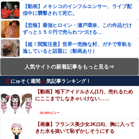
る
【動画】メキシコのインフルエンサー、ライブ配
信中に襲撃されて死亡。
【悲報】最強ヒロイン・瀬戸環奈、この作品だけ
ずっと１５０円で売られつづける…
【超！閲覧注意】世界一危険な村、ガチで常軌を
逸していると話題に（動画あり）
【流出】清楚系女子大生、裏でこんなハードコア
人気サイトの新着記事をもっと見る⇒
セ○クスしてたとか嘘だろ…（動画あり）
ま
人
にゅそく週間
気記事ランキング！
エロ漫画『改変おじさん』をrawやhitomiを使わず
に無料で読む方法│スタジオサウスポー
【動画】地下アイドルさん(17)、売れるため
にここまでしなきゃいけない……
【話題】河内長野市で警官が包丁男に発砲したシ
ーンのモザ無し映像が公開される。
20,900ビュー
川名凛、写真集！アンジュルムメンバー、小ぶり
【画像】フランス美少女JK(16)、胸に入って
なエロおっぱい最高！
きた水を抜いて恥ずかしそうにする
【動画】名古屋栄で不良外人が警察官を突き飛ば