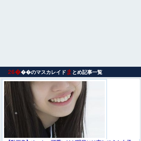
26�
ま
��のマスカレイド
とめ記事一覧