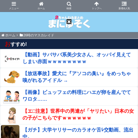
まにゅそく 2chまとめニュース速報VIP
ホーム
新着&人気
ホーム
26時のマスカレイド
お
すすめ!
【動画】サバサバ系美少女さん、オッパイ見えて
しまい赤面ｗｗｗｗｗｗｗｗ
【放送事故】愛犬に『アソコの臭い』をめっちゃ
嗅がれるアイドル →
【画像】ビュッフェの料理にハエが卵を産んでて
ワロタ……
【エ□注意】世界中の男達が「ヤリたい」日本の女
の子がこちらですｗｗｗｗｗｗ
【ガチ】大学ヤリサーのカラオケ舌ﾚ交動画、流出
中。