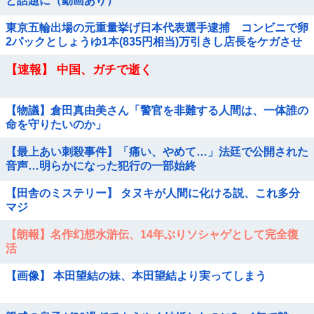
と話題に（動画あり）
東京五輪出場の元重量挙げ日本代表選手逮捕 コンビニで卵
2パックとしょうゆ1本(835円相当)万引きし店長をケガさせ
たか
【速報】 中国、ガチで逝く
【物議】倉田真由美さん「警官を非難する人間は、一体誰の
命を守りたいのか」
【最上あい刺殺事件】「痛い、やめて…」法廷で公開された
音声…明らかになった犯行の一部始終
【田舎のミステリー】 タヌキが人間に化ける説、これ多分
マジ
【朗報】名作幻想水滸伝、14年ぶりソシャゲとして完全復
活
【画像】 本田望結の妹、本田望結より実ってしまう