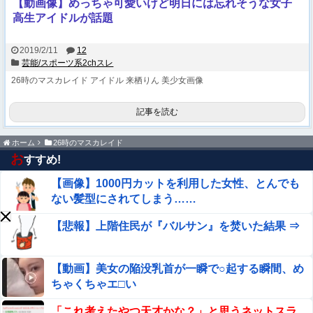
【動画像】めっちゃ可愛いけど明日には忘れそうな女子
高生アイドルが話題
2019/2/11
12
芸能/スポーツ系2chスレ
26時のマスカレイド
アイドル
来栖りん
美少女画像
記事を読む
ホーム
26時のマスカレイド
お
すすめ!
【画像】1000円カットを利用した女性、とんでも
ない髪型にされてしまう……
【悲報】上階住民が『バルサン』を焚いた結果 ⇒
【動画】美女の陥没乳首が一瞬で○起する瞬間、め
ちゃくちゃエ□い
「これ考えたやつ天才かな？」と思うネットスラ