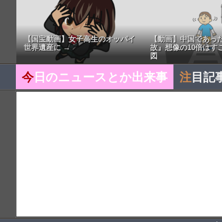
【国宝動画】女子高生のオッパイ
【動画】中国であっ
世界遺産に →
故』想像の10倍はす
図
今
日のニュースとか出来事
注
目記