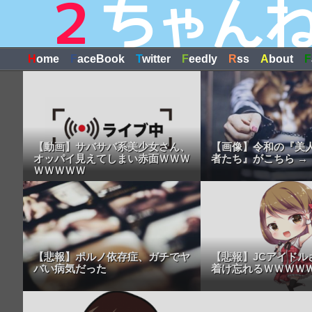
H
ome
F
aceBook
T
witter
F
eedly
R
ss
A
bout
F
【動画】サバサバ系美少女さん、
【画像】令和の『美
オッパイ見えてしまい赤面ＷＷＷ
者たち』がこちら →
ＷＷＷＷＷ
【悲報】ポルノ依存症、ガチでヤ
【悲報】JCアイドル
バい病気だった
着け忘れるＷＷＷＷ