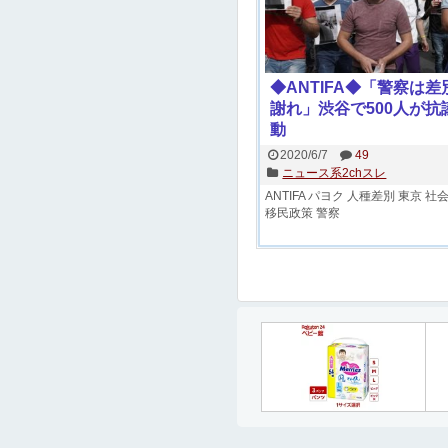
◆ANTIFA◆「警察は差
謝れ」渋谷で500人が抗
動
2020/6/7
49
ニュース系2chスレ
ANTIFA
パヨク
人種差別
東京
社会
移民政策
警察