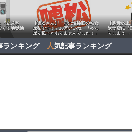
た『交通事
【嘘松さん】「あの熔接面の幼女
【胸糞炎上】
ごくて地獄絵
は私です！」20万いいね→「やっ
飲食店に『
ぱり私じゃありませんでした！」
てしまう →
事ランキング
人
気記事ランキング