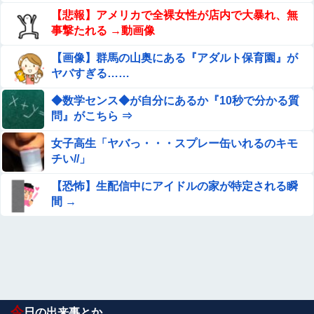
【悲報】アメリカで全裸女性が店内で大暴れ、無
事撃たれる →動画像
【画像】群馬の山奥にある『アダルト保育園』が
ヤバすぎる……
◆数学センス◆が自分にあるか『10秒で分かる質
問』がこちら ⇒
女子高生「ヤバっ・・・スプレー缶いれるのキモ
チい//」
【恐怖】生配信中にアイドルの家が特定される瞬
間 →
今
日の出来事とか