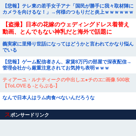
【悲報】テレ東の若手女子アナ「国民が勝手に我々取材陣に
カメラを向けるな！」→何様のつもりだと炎上ｗｗｗｗｗｗ
【盗撮】日本の花嫁のウェディングドレス着替え
動画、とんでもない神乳だと海外で話題に
義実家に里帰り世話になってはどうかと言われてかなり悩ん
でいる
【悲報】ゲーム配信者さん、家賃8万円の部屋で深夜配信→
管理会社から厳重注意されてお気持ち表明ｗｗｗ
ティアーユ・ルナティークの中出しエ●チのエ□画像 500枚
【ToLOVEる -とらぶる-】
なんで日本人はラム肉食べないんだろうな
Powered by livedoor 相互RSS
ス
ポンサードリンク