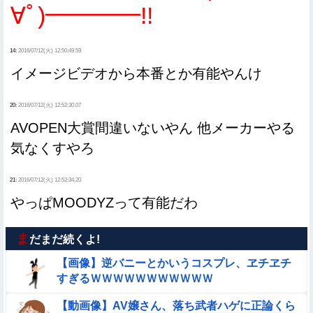
∀ﾟ)━━━━!!
14:
2016/07/12(火) 12:50:49.59
イメージビデオから本番とか有能やんけ
20:
2016/07/12(火) 12:52:30.07
AVOPEN大賞間違いないやん 他メーカーやる
気なくすやろ
21:
2016/07/12(火) 12:52:34.20
やっぱMOODYZって有能だわ
ま
だまだ続くよ!
【画像】逆バニーとかいうコスプレ、ヱチヱチ
すぎるＷＷＷＷＷＷＷＷＷＷＷ
【動画像】AV嬢さん、落ち武者ハゲに正論くら