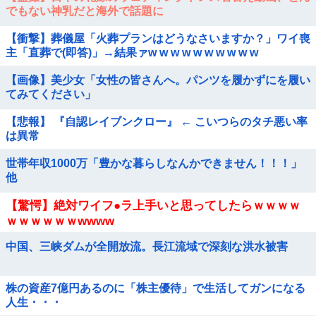
でもない神乳だと海外で話題に
【衝撃】葬儀屋「火葬プランはどうなさいますか？」ワイ喪
主「直葬で(即答)」→結果ァw w w w w w w w w w
【画像】美少女「女性の皆さんへ。パンツを履かずにを履い
てみてください」
【悲報】 『自認レイブンクロー』 ← こいつらのタチ悪い率
は異常
世帯年収1000万「豊かな暮らしなんかできません！！！」
他
【驚愕】絶対ワイフ●ラ上手いと思ってしたらｗｗｗｗ
ｗｗｗｗｗｗwwww
中国、三峡ダムが全開放流。長江流域で深刻な洪水被害
株の資産7億円あるのに「株主優待」で生活してガンになる
人生・・・