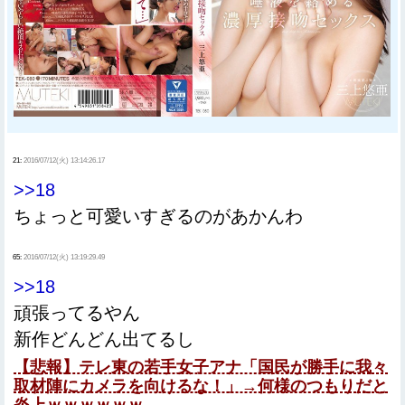
21:
2016/07/12(火) 13:14:26.17
>>18
ちょっと可愛いすぎるのがあかんわ
65:
2016/07/12(火) 13:19:29.49
>>18
頑張ってるやん
新作どんどん出てるし
【悲報】テレ東の若手女子アナ「国民が勝手に我々
取材陣にカメラを向けるな！」→何様のつもりだと
炎上ｗｗｗｗｗｗ