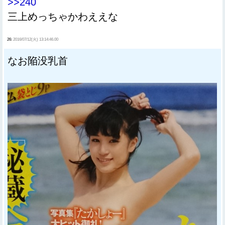
>>240
三上めっちゃかわええな
26:
2016/07/12(火) 13:14:46.00
なお陥没乳首