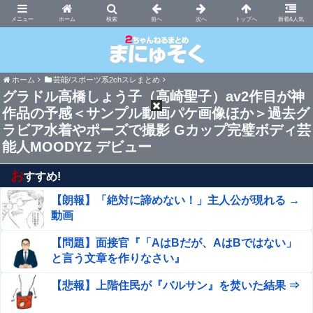
まにゅそく 2chまとめニュース速報VIP
ホーム
新着&人気
ホーム
芸能/スポーツ系2chスレまとめ
グラドル高橋しょう子（高崎聖子）av2作目が神
作品の予感＜サンプル動画パケ画像ほか＞過去グ
ラビア水着やポーズで撮影 Gカップ完璧ボディ芸
能人MOODYZ デビュー
お
すすめ!
【朗報】「絶対に諦めない！」主人公が現れる →
動画
【問題】面接官『「AはBだが、AはBではない」
と言う文章を作りなさい』
【悲報】上階住民が『バルサン』を焚いた結果 ⇒