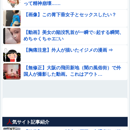
って精神崩壊……
【画像】この胃下垂女子とセックスしたい？
【動画】美女の陥没乳首が一瞬で○起する瞬間、
めちゃくちゃエ□い
【胸痛注意】外人が描いたイジメの漫画 ⇒
【無修正】大阪の飛田新地（闇の風俗街）で外
国人が撮影した動画。これはアウト…
人
気サイト記事紹介