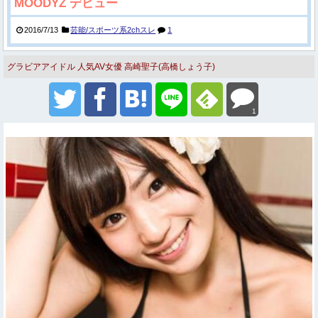
MOODYZ デビュー
2016/7/13
芸能/スポーツ系2chスレ
1
グラビアアイドル
人気AV女優
高崎聖子(高橋しょう子)
1