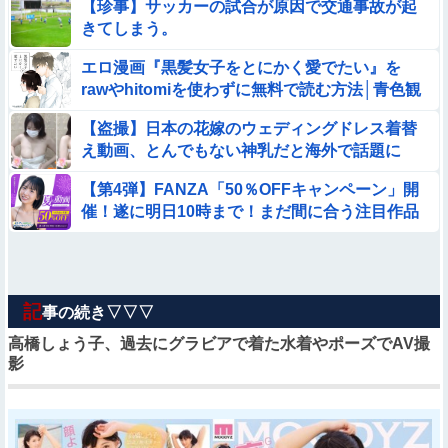
【珍事】サッカーの試合が原因で交通事故が起
きてしまう。
エロ漫画『黒髪女子をとにかく愛でたい』を
rawやhitomiを使わずに無料で読む方法│青色観
測所
【盗撮】日本の花嫁のウェディングドレス着替
え動画、とんでもない神乳だと海外で話題に
【第4弾】FANZA「50％OFFキャンペーン」開
催！遂に明日10時まで！まだ間に合う注目作品
はこちら！！！
記
事の続き▽▽▽
高橋しょう子、過去にグラビアで着た水着やポーズでAV撮
影