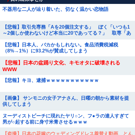
不器用な二人が辿り着いた、切なく温かい恋物語
【悲報】取引先専務「Aを20個注文する」 ぼく「いつも1
～2個しか使わないけど本当に20であってる？」 取専「あ
ってる」→結果『こう』なったんだがコレワイが悪いん
【悲報】日本人、バカかもしれない。食品消費税減税
か？？？？？？？？
（8%→1%）に93.2%が賛成してしまう
【悲報】日本の盆踊り文化、キモオタに破壊される
WWW
【悲報】キヨ、逮捕ｗｗｗｗｗｗｗｗｗｗｗ
【画像】 サンモニの女子アナさん、日曜の朝から素材を提
供してしまう
ヌーディストビーチに現れたヤリ○ン、フ●ラの達人すぎて
男が○起する前に身寸米青させるｗｗｗ
【盗撮】日本の花嫁のウェディングドレス着替え動画、とん