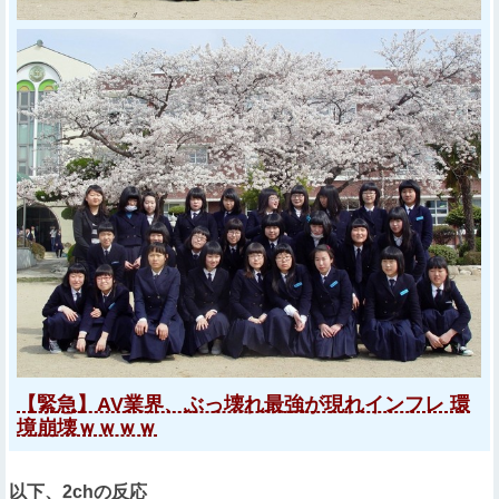
【緊急】AV業界、ぶっ壊れ最強が現れインフレ 環
境崩壊ｗｗｗｗ
以下、2chの反応