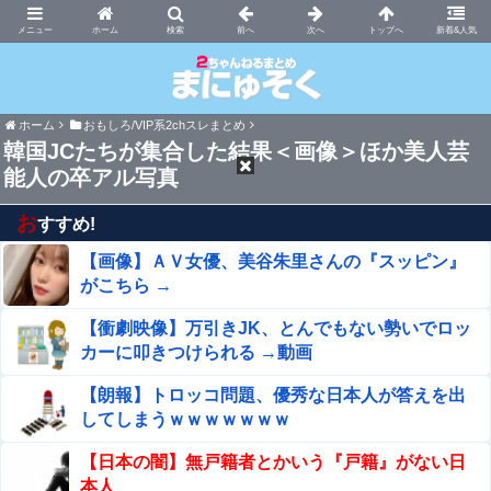
まにゅそく 2chまとめニュース速報VIP
ホーム
新着&人気
ホーム
おもしろ/VIP系2chスレまとめ
韓国JCたちが集合した結果＜画像＞ほか美人芸
能人の卒アル写真
お
すすめ!
【画像】ＡＶ女優、美谷朱里さんの『スッピン』
がこちら →
【衝劇映像】万引きJK、とんでもない勢いでロッ
カーに叩きつけられる →動画
【朗報】トロッコ問題、優秀な日本人が答えを出
してしまうｗｗｗｗｗｗｗ
【日本の闇】無戸籍者とかいう『戸籍』がない日
本人