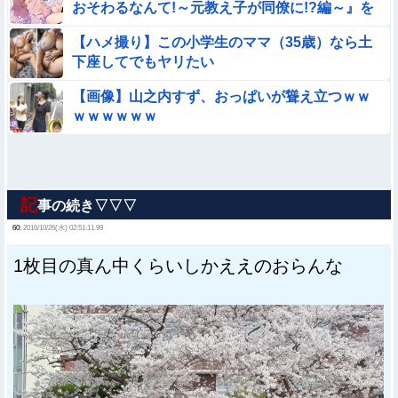
おそわるなんて!～元教え子が同僚に!?編～』を
rawやhitomiを使わずに無料で読む方法│エデン
【ハメ撮り】この小学生のママ（35歳）なら土
の林檎/中条亮
下座してでもヤリたい
【画像】山之内すず、おっぱいが聳え立つｗｗ
ｗｗｗｗｗｗ
記
事の続き▽▽▽
60:
2016/10/26(水) 02:51:11.99
1枚目の真ん中くらいしかええのおらんな