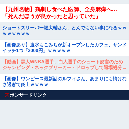
【九州名物】鶏刺し食べた医師、全身麻痺へ…
「死んだほうが良かったと思っていた」
ショートスリーバー堀大輔さん、とんでもない事になるｗｗ
ｗｗｗｗｗｗ
【画像あり】速水もこみちが新オープンしたカフェ、サンド
イッチ1つ「3000円」ｗｗｗｗｗ
【動画】黒人WNBA選手、白人選手のシュート妨害のため
ジャンピング・ネックブリーカー・ドロップして退場処分→
ロッカールームから「白人特権」と投稿...
【画像】ワンピース最新話のルフィさん、あまりにも情けな
さ過ぎて炎上ｗｗｗｗ
Powered by livedoor 相互RSS
ス
ポンサードリンク