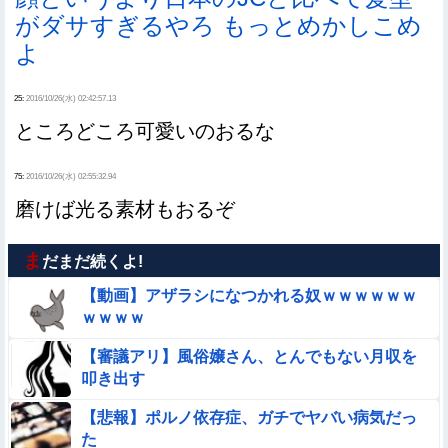
がダサすぎるやろ もっとめかしこめ
よ
25:
2016/10/26(水) 02:42:57.13
ところどころ可愛いのおるな
75:
2016/10/26(水) 02:55:32.94
磨けば光る素材もおるぞ
ま
だまだ続くよ!
【動画】アザラシになつかれる奴ｗｗｗｗｗｗ
ｗｗｗｗ
【審議アリ】風俗嬢さん、とんでもない月収を
叩き出す
【悲報】ポルノ依存症、ガチでヤバい病気だっ
た