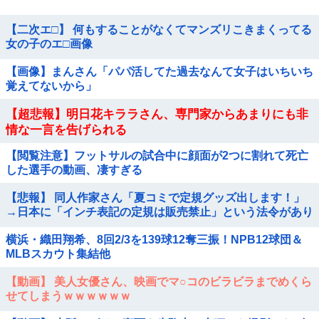
【二次エ□】 何もすることがなくてマンズリこきまくってる
女の子のエ□画像
【画像】まんさん「パパ活してた過去なんて女子はいちいち
覚えてないから」
【超悲報】明日花キララさん、専門家からあまりにも非
情な一言を告げられる
【閲覧注意】フットサルの試合中に顔面が2つに割れて死亡
した選手の動画、凄すぎる
【悲報】 同人作家さん「夏コミで定規グッズ出します！」
→日本に「インチ表記の定規は販売禁止」という法令があり
頒布中止に
横浜・織田翔希、8回2/3を139球12奪三振！NPB12球団＆
MLBスカウト集結他
【動画】 美人女優さん、映画でマ○コのビラビラまでめくら
せてしまうｗｗｗｗｗｗ