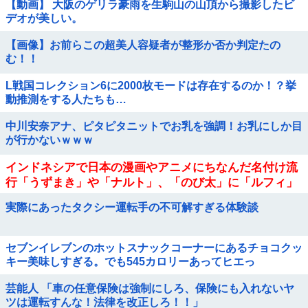
【動画】 大阪のゲリラ豪雨を生駒山の山頂から撮影したビ
デオが美しい。
【画像】お前らこの超美人容疑者が整形か否か判定たの
む！！
L戦国コレクション6に2000枚モードは存在するのか！？挙
動推測をする人たちも…
中川安奈アナ、ピタピタニットでお乳を強調！お乳にしか目
が行かないｗｗｗ
インドネシアで日本の漫画やアニメにちなんだ名付け流
行「うずまき」や「ナルト」、「のび太」に「ルフィ」
…
実際にあったタクシー運転手の不可解すぎる体験談
セブンイレブンのホットスナックコーナーにあるチョコクッ
キー美味しすぎる。でも545カロリーあってヒエっ
芸能人 「車の任意保険は強制にしろ、保険にも入れないヤ
ツは運転すんな！法律を改正しろ！！」