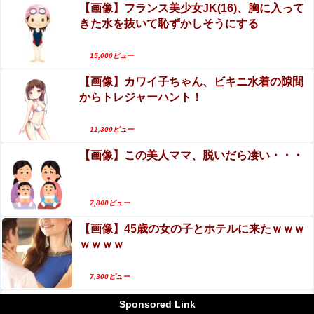
共産主義、社会主義「必ず失敗します」資本主義「必ず少
【画像】フランス美少女JK(16)、胸に入って
か？分かりました…」
子化します」他
きた水を抜いて恥ずかしそうにする
【閲覧注意】首吊り自殺中に失禁する美少女達の
「FGO」攻略感想(796)26年お正月福袋召喚を回してみた
動画を見て興奮する男達が存在するらしい…（動
15,000ビュー
よ！皆さん助言サンクス！大体予定通りに来てくれたのだ
画あり）
わー
【画像】カワイ子ちゃん、ビキニ水着の隙間
【閲覧注意】有名タレント(48歳)、生配信中に自
【投稿動画】 トー横女子さん、わずか3,000円をもらうた
からトレジャーハント！
傷行為。想像の10倍エグくてファン全員トラウマ
めに大人のチ●ポをしゃぶってしまう…
に…
エロ漫画『子種が通貨として流通する種付け特区
エロ漫画『後輩の小悪魔地雷女子をデカチンで理解らせる
11,300ビュー
話』をrawやhitomiを使わずに無料で読む方法│めんぼーれ
に モブ男子の俺が引っ越した結果』をrawや
んぽー
【画像】この美人ママ、脱いだら凄い・・・
hitomiを使わずに無料で読む方法│フリテン堂
【衝撃】ワイのパッパ、会社でナンバーツーになった
結果ｗｗｗｗｗｗｗｗｗｗ
7,800ビュー
【閲覧注意】首吊り自殺中に失禁する美少女達の動画を見
て興奮する男達が存在するらしい…（動画あり）
【画像】45歳の女の子とホテルに来たｗｗｗ
ｗｗｗｗ
7,300ビュー
Powered by livedoor 相互RSS
【画像】白人特有のこういうオッパイｗｗｗ
Sponsored Link