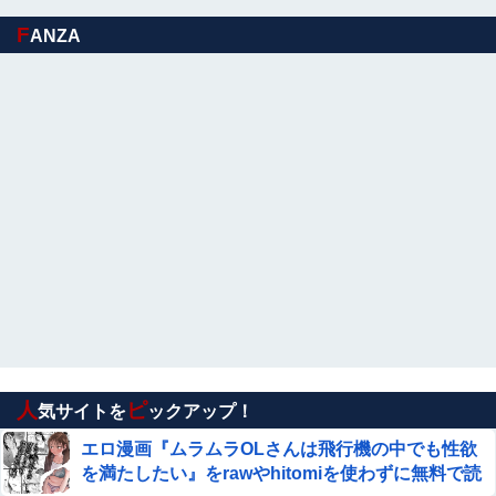
ワイの職場の後輩女子、かわいくていい匂いするけどマジ
でとんでもなく無能
F
ANZA
ショートスリーパー堀大輔、高須幹弥にブチギレ
【速報】 日向坂46、18thシングル『イチャイチャ虫』の
発売が決定！！
【悲報】 男の趣味Tier表、ヤバすぎるｗｗｗｗｗ
【ウマ娘】セイちゃんの攻撃力を見よ！！！
【悲報】竹田恒泰「愛子さまが天皇になれないの
はSnow Manに女がいないのと同じ」X民「養子
案はSnow Manに竹田恒泰が入るようなもの」
人
ピ
【エ□漫画】 エ●チでだらしなく変貌してしまったいと
気サイトを
ックアップ！
このお姉ちゃんにチン○ン搾り取られちゃうショタ
エロ漫画『ムラムラOLさんは飛行機の中でも性欲
君…！
を満たしたい』をrawやhitomiを使わずに無料で読
【動画】ロシア軍のドローンをネット発射装置で撃墜する