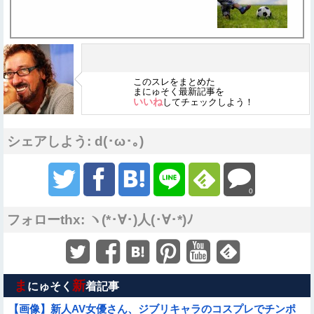
このスレをまとめた
まにゅそく最新記事を
いいね
してチェックしよう！
シェアしよう: d(･ω･｡)
0
フォローthx: ヽ(*･∀･)人(･∀･*)ﾉ
ま
新
にゅそく
着記事
【画像】新人AV女優さん、ジブリキャラのコスプレでチンポ