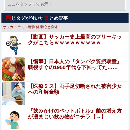
人が優勝
ここをタップして表示！
【動画】ショートスリーパー堀大輔さん、対面で高須幹弥
同
ま
じタグが付いた
とめ記事
氏にガチギレ 思ったよりも空気がヤバいことに・・・
サッカー
ラモス瑠偉
健康/心と身体
韓国サッカーのイメージが墜落
【動画】サッカー史上最高のフリーキッ
クがこちらｗｗｗｗｗｗｗｗｗ
【ウマ娘】ライトオはこういう事言う
【衝撃】日本人の『タンパク質摂取量』
33歳くらいから太ったせいか加齢で＊が緩んだのかチョビ
戦後すぐの1950年代を下回ってた……
ッと漏れるようになった
【動画】手術中に熊本地震直撃やばすぎる
【医療ミス】両手足切断された被害少女
への和解金額
楽しんご「ジャンポケ斉藤さんを貶めた女は気色悪いとか
言ってる癖にフ●ラするとか口だけは素直なんだな！週刊
『飲みかけのペットボトル』菌の増え方
誌から金もらってるだろ」
が凄まじい飲み物がコチラ【→】
独身時代毎朝トメに駅まで送ってもらってた夫「おい駅ま
で送れよ」私「だって子供寝てるのよ」夫「起こせばいい
だろ！」私「歩いて行ける距離でしょう！」夫「俺は仕事