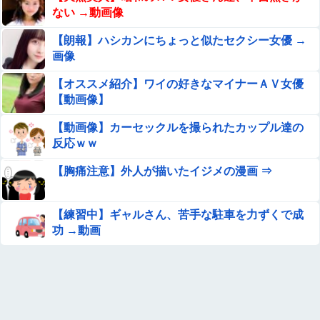
ラファンした成功した結果弱男集団から叩かれてしまうｗ
ない →動画像
ｗｗｗ
【朗報】日向坂5期の美肌メン、ナマ腋が美しすぎる
【朗報】ハシカンにちょっと似たセクシー女優 →
画像
【悲報】積水ハウス「地面師に55億円騙し取られた…」ワ
【オススメ紹介】ワイの好きなマイナーＡＶ女優
イ「会社終わったやろなぁ」→結果ｗｗｗｗ
【動画像】
【動画】手術中に熊本地震直撃やばすぎる
【動画像】カーセックルを撮られたカップル達の
反応ｗｗ
ショートスリーパー堀大輔、高須幹弥にブチギレ
【胸痛注意】外人が描いたイジメの漫画 ⇒
専門家「日本車はダサい、見てて恥ずかしい」
【練習中】ギャルさん、苦手な駐車を力ずくで成
功 →動画
ロシア十代 ”ルージア” という女の子のAAサイズのお●ぱ
いグラビア。
この夏菜がシコすぎるｗｗｗｗ