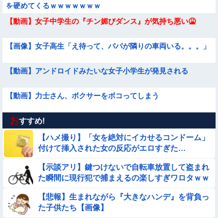
を硬めてくるｗｗｗｗｗｗｗ
【動画】女子中学生の『チン媚びダンス』が気持ち悪い🤮
【画像】女子高生「え待って、パパが隣りの車両いる。。。」
【動画】アンドロイドみたいな女子小学生が発見される
【動画】力士さん、ボクサーをボコってしまう
お
【画像】夏のバイクがヤバすぎるｗｗｗｗｗ
すすめ!
【ハメ撮り】「女を絶対にイカせるコンドーム」
【動画】美少女4人組の20年後の姿がヤバいwwwwww
付けて挿入された女の反応がエロすぎた…
【示談アリ】鍵つけないで自転車放置して盗まれ
【動画】デブの喧嘩 ガチでヤバい……
た瞬間に現行犯で捕まえるの楽しすぎワロタｗｗ
ｗｗ
【動画】広島に落とされた『原子爆弾』の『再現動画』がこち
【悲報】生まれながら『大きなハンデ』を背負っ
ら・・・
た子供たち【画像】