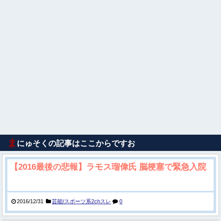
ま
にゅそくの記事はここからですお
【2016最後の悲報】ラモス瑠偉氏 脳梗塞で緊急入院
2016/12/31
芸能/スポーツ系2chスレ
0