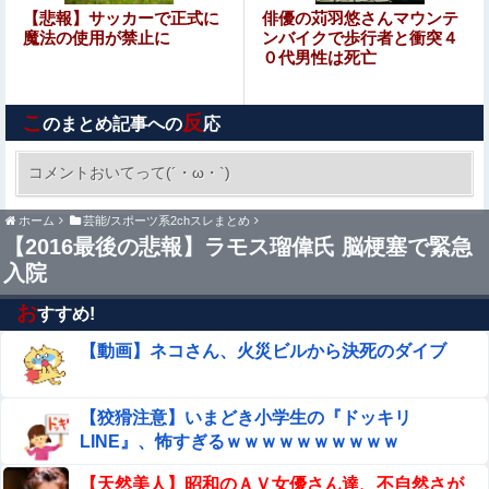
【画像】井口裕香(36)、タンクトップがはち切れそうなく
【悲報】サッカーで正式に
俳優の苅羽悠さんマウンテ
らいデカイｗｗｗｗｗｗｗｗｗｗｗ
魔法の使用が禁止に
ンバイクで歩行者と衝突４
０代男性は死亡
【朗報】プチプチで有名な川上産業、社名を「プチプチ株
式会社」に変更ｗｗｗｗｗ
こ
反
のまとめ記事への
応
女子生徒「土下座しながらオ○ニーしろ！」⇒ 日本の男子
生徒への性的いじめ動画がエロすぎる
コメントおいてって(´・ω・`)
愛煙家・岸谷蘭丸「喫煙者の権利がマジで侵害さ
ホーム
芸能/スポーツ系2chスレまとめ
れてる」と私見 「いくら税金を我々が払ってる
【2016最後の悲報】ラモス瑠偉氏 脳梗塞で緊急
んだと」
入院
【動画】えちえち巨乳JD2人組、川遊び中にチャラ男にナ
ンパされるｗ
お
すすめ!
小久保裕紀の次の福岡ソフトバンクホークスの監督ｗｗｗ
【動画】ネコさん、火災ビルから決死のダイブ
他
【悲報】財務省のエース、左遷へ。官邸幹部「政権に協力
【狡猾注意】いまどき小学生の『ドッキリ
的でなかったから」
LINE』、怖すぎるｗｗｗｗｗｗｗｗｗｗ
可愛すぎるおむすび屋さん（28）、新店舗に4000万円ク
【天然美人】昭和のＡＶ女優さん達、不自然さが