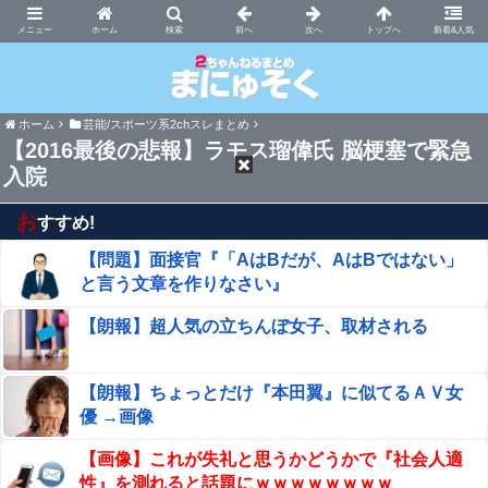
まにゅそく 2chまとめニュース速報VIP
ホーム
新着&人気
ホーム
芸能/スポーツ系2chスレまとめ
【2016最後の悲報】ラモス瑠偉氏 脳梗塞で緊急
入院
お
すすめ!
【問題】面接官『「AはBだが、AはBではない」
と言う文章を作りなさい』
【朗報】超人気の立ちんぼ女子、取材される
【朗報】ちょっとだけ『本田翼』に似てるＡＶ女
優 →画像
【画像】これが失礼と思うかどうかで『社会人適
性』を測れると話題にｗｗｗｗｗｗｗｗ