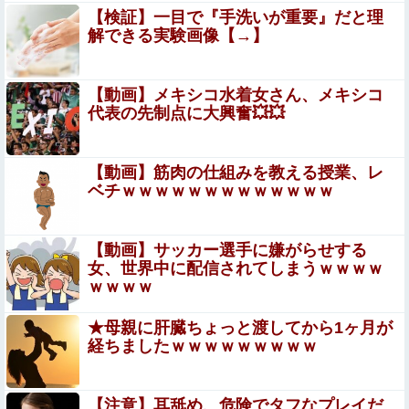
女子生徒「土下座しながらオ○ニーしろ！」⇒ 日本の男子
なんだぞ！」
【検証】一目で『手洗いが重要』だと理
生徒への性的いじめ動画が●●すぎる
解できる実験画像【→】
【悲報】 村上宗隆OPS.895 鈴木誠也OPS.840 岡
本和真OPS.742 吉田正尚OPS.740←これ
【動画】メキシコ水着女さん、メキシコ
代表の先制点に大興奮💥💥
妹の通信簿見た結果wwwwww
【動画】筋肉の仕組みを教える授業、レ
「こんな事になるんやから強制置き配は止めておくべき」
ベチｗｗｗｗｗｗｗｗｗｗｗｗｗ
とユーザーがドン引き、UberEatsが導入した強制置き配
が起こしたのは……
【画像】ブランチリポーターさん、阿波踊りでワキ祭り
【動画】サッカー選手に嫌がらせする
女、世界中に配信されてしまうｗｗｗｗ
ｗｗｗｗ
【画像】 乳も無いくせにビキニになる女子ｗｗｗｗｗｗｗ
ｗｗｗｗｗｗｗｗｗｗｗｗｗｗｗｗｗ
★母親に肝臓ちょっと渡してから1ヶ月が
減塩って普通に生きてたら不可能じゃない…？
経ちましたｗｗｗｗｗｗｗｗｗ
ジャンポケ斎藤と代理人のやりとり、「地獄すぎて完全に
【注意】耳舐め、危険でタフなプレイだ