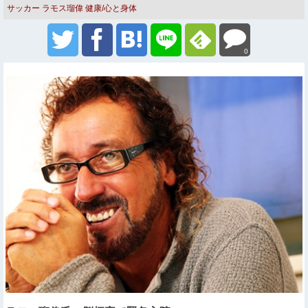
サッカー
ラモス瑠偉
健康/心と身体
0