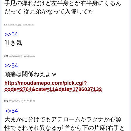
手足の痺れだけど左半身とか右半身にくるん
だって 従兄弟がなって入院してた
63:
2016/12/30(金) 21:50:13.89
>>54
吐き気
140:
2016/12/30(金) 22:35:37.63
>>54
頭痛は関係ねえよｗ
http://moudamepo.com/pick.cgi?
code=2764&cate=11&date=1786037132
229:
2016/12/31(土) 01:51:11.97
>>54
大まかに分けでもアテロームかラクナか心源
性でそれぞれ異なるが 首から下の片麻(右手と