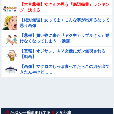
【動画】韓国アイドルさん、ヱチヱチ限界点を超えてしまう
【本音悲報】女さんの思う『底辺職業』ランキン
グ、決まる
【画像】巨大マンボウの稚魚さん、金平糖みたいでカワイイｗ
【絶対無理】女ってよくこんな事が出来るなって
思う画像
【画像】お前らこの超美人が整形か否か判定たのむ！！
【悲報】買い物に来た『ヤク中カップルさん』動
【動画像】女の子「ウエスト？・・・60㎝だよ！」
けなくなってしまう →動画
【悲報】オジサン、ＡＶ女優にガン無視される
【画像】昔の日本人の水着、ゑっちｗｗｗｗｗｗｗ
【動画】
【動画像】飛行機に『水銀』を持ち込めない理由がこれ【→】
【画像】マグロのしっぽ食べてたらこの刃が出て
きたんやけど……
【動画】こういう貧乳の陰女と付き合えますかｗｗｗｗｗｗｗ
【動画】小池栄子似のGカップ女子高生「知らないオジさんに
襲われてオッパイ揉まれた」
【衝撃】ガチで『意識高い無能』が好きなワードと言えば？
今
ま
たぶん一番読まれてる
とめ記事