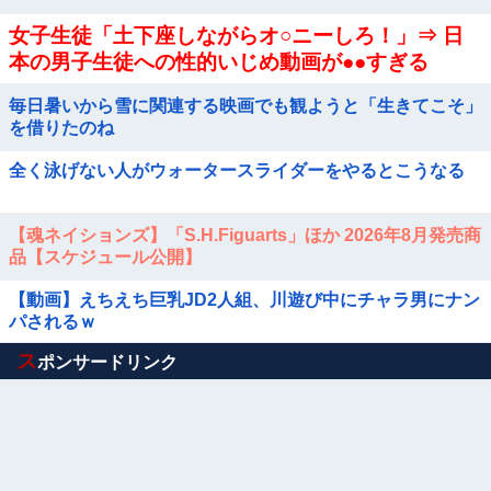
女子生徒「土下座しながらオ○ニーしろ！」⇒ 日
本の男子生徒への性的いじめ動画が●●すぎる
毎日暑いから雪に関連する映画でも観ようと「生きてこそ」
を借りたのね
全く泳げない人がウォータースライダーをやるとこうなる
【魂ネイションズ】「S.H.Figuarts」ほか 2026年8月発売商
品【スケジュール公開】
【動画】えちえち巨乳JD2人組、川遊び中にチャラ男にナン
パされるｗ
Powered by livedoor 相互RSS
ス
ポンサードリンク