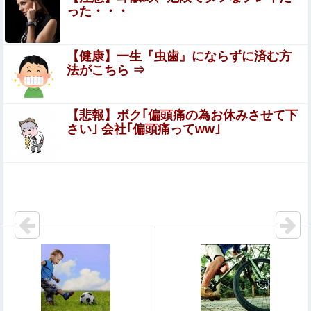
コントになってる……」と衝撃を受ける人が続出中
った・・・
ぐらんぶる原作最新話、ヤバすぎる
【健康】一生『虫歯』にならずに済む方
法がこちら ⇒
休日に甥っ子をアポなし託児を押し付けてきた兄嫁！「テ
レビでも見せといてw」と言うので『Gガンダム』を一気
見させた結果……甥っ子が重度の中二病を発症して家で大
【悲報】ボク｢偏頭痛の為お休みさせて下
もしかして、マンションのベランダで七輪で焼き肉っ
暴れｗｗ
さい｣ 会社｢偏頭痛ってww｣
てダメなの？????
ワイ「子供2人目欲しいんやが、、、」ヨッメ「金は？育
児は？私の仕事は？キャリアは？」
釘宮理恵の声聞くだけでムクムクするんだが？
【閲覧注意】首吊り自殺中に失禁する美少女達の動画を見
て興奮する男達が存在するらしい…（動画あり）
【画像】欲求満たしすぎて逮捕された女子さん、可愛いと
話題にｗｗｗｗｗｗ他