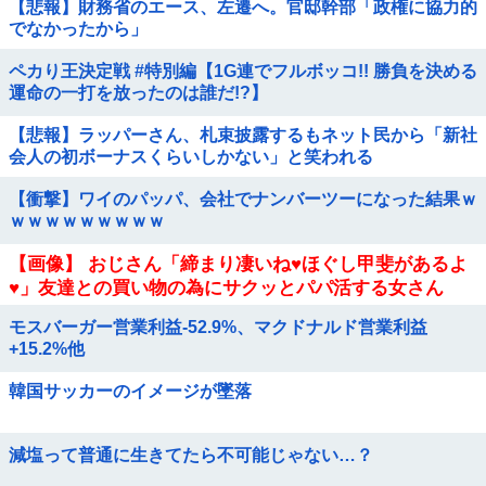
【悲報】財務省のエース、左遷へ。官邸幹部「政権に協力的
でなかったから」
ペカり王決定戦 #特別編【1G連でフルボッコ!! 勝負を決める
運命の一打を放ったのは誰だ!?】
【悲報】ラッパーさん、札束披露するもネット民から「新社
会人の初ボーナスくらいしかない」と笑われる
【衝撃】ワイのパッパ、会社でナンバーツーになった結果ｗ
ｗｗｗｗｗｗｗｗｗ
【画像】 おじさん「締まり凄いね♥ほぐし甲斐があるよ
♥」友達との買い物の為にサクッとパパ活する女さん
モスバーガー営業利益-52.9%、マクドナルド営業利益
+15.2%他
韓国サッカーのイメージが墜落
減塩って普通に生きてたら不可能じゃない…？