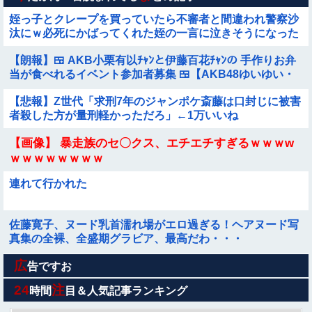
姪っ子とクレープを買っていたら不審者と間違われ警察沙
汰にｗ必死にかばってくれた姪の一言に泣きそうになった
件←必死の弁明が逆に不憫すぎて草
【朗報】🍱 AKB小栗有以ﾁｬﾝと伊藤百花ﾁｬﾝの 手作りお弁
当が食べれるイベント参加者募集 🍱【AKB48ゆいゆい・
いともも・41日後に放送す...
【悲報】Z世代「求刑7年のジャンポケ斎藤は口封じに被害
者殺した方が量刑軽かっただろ」←1万いいね
【画像】 暴走族のセ〇クス、エチエチすぎるｗｗｗw
ｗｗｗｗｗｗｗｗ
連れて行かれた
佐藤寛子、ヌード乳首濡れ場がエロ過ぎる！ヘアヌード写
真集の全裸、全盛期グラビア、最高だわ・・・
広
【画像】 ドスケベ体育祭、開幕ｗｗｗ
告ですお
24
注
時間
目＆人気記事ランキング
【ラブライブ！】最も拭きたくなる下乳イラストを作った