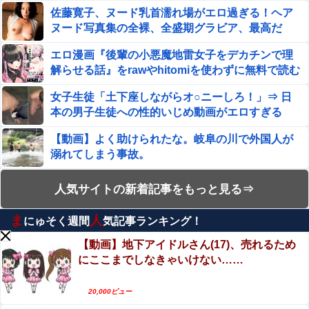
ウクライナ。
む方法│でんぶ腿
佐藤寛子、ヌード乳首濡れ場がエロ過ぎる！ヘア
【日向坂46】坂井新奈、単独で外番組初出演ｷﾀ━(ﾟ
ヌード写真集の全裸、全盛期グラビア、最高だ
∀ﾟ)━!!!!他
わ・・・
エロ漫画『後輩の小悪魔地雷女子をデカチンで理
【朗報】 ビッグダディの娘、結構エ●チになっていた
解らせる話』をrawやhitomiを使わずに無料で読む
方法│めんぼーれんぽー
女子生徒「土下座しながらオ○ニーしろ！」⇒ 日
『ゼノブレイド ディフィニティブエディション Nintendo
本の男子生徒への性的いじめ動画がエロすぎる
Switch 2 Edition』3,713 本
【動画】よく助けられたな。岐阜の川で外国人が
【画像】 おじさん「締まり凄いね♥ほぐし甲斐があるよ
溺れてしまう事故。
♥」友達との買い物の為にサクッとパパ活する女さん
【動画】ロシア軍のドローンをネット発射装置で
人気サイトの新着記事をもっと見る⇒
【悲報】ラッパーさん、札束披露するもネット民から「新
撃墜するウクライナ。
社会人の初ボーナスくらいしかない」と笑われる
ま
人
にゅそく週間
気記事ランキング！
【動画】逃げる判断はやっ！埼玉でスマホ運転の
【画像あり】居酒屋「6人で長居して会計4939円！喋りた
プリウスに当て逃げされる車載。
いだけなら公園に行ってくれ（怒」
【動画】地下アイドルさん(17)、売れるため
にここまでしなきゃいけない……
上西怜、写真集おっぱいがエロい！元NMB48、成
【閲覧注意】有名タレント(48歳)、生配信中に自傷行為。
熟した至高のおっぱい！！
想像の10倍エグくてファン全員トラウマに…
20,000ビュー
【動画】若手女優「兄とセ○クスシーンするんです