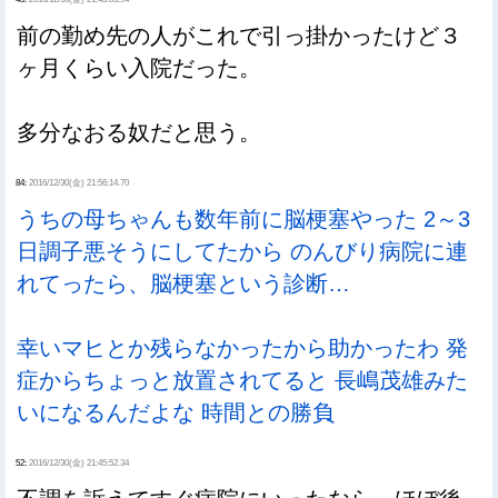
前の勤め先の人がこれで引っ掛かったけど３
ヶ月くらい入院だった。
多分なおる奴だと思う。
84:
2016/12/30(金) 21:56:14.70
うちの母ちゃんも数年前に脳梗塞やった 2～3
日調子悪そうにしてたから のんびり病院に連
れてったら、脳梗塞という診断…
幸いマヒとか残らなかったから助かったわ 発
症からちょっと放置されてると 長嶋茂雄みた
いになるんだよな 時間との勝負
52:
2016/12/30(金) 21:45:52.34