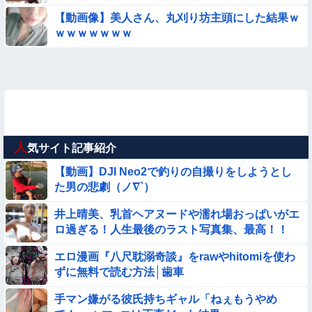
【動画像】美人さん、丸刈り坊主頭にした結果ｗ
ｗｗｗｗｗｗｗ
人
気サイト記事紹介
【動画】DJI Neo2で釣りの自撮りをしようとし
た男の悲劇（ノ∇`）
井上晴美、乳首ヘアヌードや濡れ場おっぱいがエ
ロ過ぎる！人生最後のラスト写真集、最高！！
エロ漫画『八尺耽溺奇談』をrawやhitomiを使わ
ずに無料で読む方法│歯車
手マン嫌がる彼氏持ちギャル「ねぇもうやめ