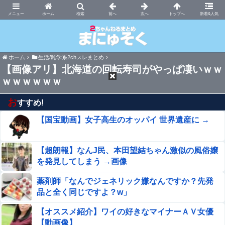
まにゅそく 2chまとめニュース速報VIP
ホーム
新着&人気
ホーム
生活/雑学系2chスレまとめ
【画像アリ】北海道の回転寿司がやっぱ凄いｗｗ
ｗｗｗｗｗｗ
お
すすめ!
【国宝動画】女子高生のオッパイ 世界遺産に →
【超朗報】なんJ民、本田望結ちゃん激似の風俗嬢
を発見してしまう →画像
薬剤師「なんでジェネリック嫌なんですか？先発
品と全く同じですよ？w」
【オススメ紹介】ワイの好きなマイナーＡＶ女優
【動画像】