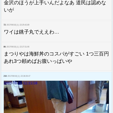
金沢のほうが上手いんだよなあ 道民は認めな
いが
72:
2017/06/10(土) 22:25:42.89
ワイは銚子丸でええわ…
86:
2017/06/10(土) 22:27:31.66
まつりやは海鮮丼のコスパがすごい 1つ三百円
あれ3つ頼めばお腹いっぱいや
210:
2017/06/10(土) 22:38:39.47