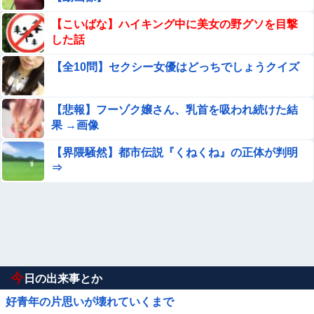
【こいばな】ハイキング中に美女の野グソを目撃
した話
【全10問】セクシー女優はどっちでしょうクイズ
【悲報】フーゾク嬢さん、乳首を吸われ続けた結
果 →画像
【界隈騒然】都市伝説『くねくね』の正体が判明
⇒
今
日の出来事とか
好青年の片思いが壊れていくまで