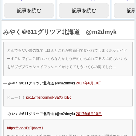
う……
記事を読む
記事を読む
記
みやく＠611グリツア北海道 @m2dmyk
とんでもない贅の塊で…ほんとこれが数百円で食べれてしまうホッカイド
ーすごいです…こぼれいくらなんかもう寿司から溢れてるのに尚もいくら
をザブザブワッショイワッショイかけててもういくらの海でした…
— みやく＠611グリツア北海道 (@m2dmyk)
2017年6月10日
ヒュー！！
pic.twitter.com/gP8aXxTxBc
— みやく＠611グリツア北海道 (@m2dmyk)
2017年6月10日
https://t.co/sIYQjdecxJ