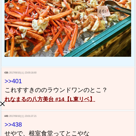
438:
2017/06/10(土) 23:00:18.60
>>401
これすすきののラウンドワンのとこ？
れなまるの八方美台 #14【L東リベ】
449:
2017/06/10(土) 23:01:37.21
>>438
せやで、根室食堂ってとこやな