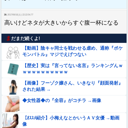
36:
2017/06/10(土) 22:22:54.77
高いけどネタが大きいからすぐ腹一杯になる
ま
だまだ続くよ!
【動画】陰キャ同士を戦わせる虐め、通称『ポケ
モンバトル』マジでえげつない
【歴史】実は『言ってない名言』ランキングんｗ
ｗｗｗｗｗｗｗｗｗｗ
【画像】フーゾク嬢さん、いきなり『顔面発射』
された結果 →
◆女性器◆の『全容』がコチラ →画像
【ｵｽｽﾒ紹介】小梅えなとかいうＡＶ女優 →動画
像