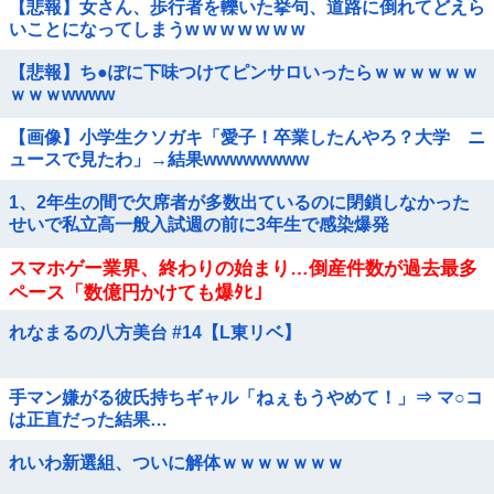
【悲報】女さん、歩行者を轢いた挙句、道路に倒れてどえら
いことになってしまうw w w w w w w
【悲報】ち●ぽに下味つけてピンサロいったらｗｗｗｗｗｗ
ｗｗｗwwww
【画像】小学生クソガキ「愛子！卒業したんやろ？大学 ニ
ュースで見たわ」→結果wwwwwwww
1、2年生の間で欠席者が多数出ているのに閉鎖しなかった
せいで私立高一般入試週の前に3年生で感染爆発
スマホゲー業界、終わりの始まり…倒産件数が過去最多
ペース「数億円かけても爆ﾀﾋ」
れなまるの八方美台 #14【L東リベ】
手マン嫌がる彼氏持ちギャル「ねぇもうやめて！」⇒ マ○コ
は正直だった結果…
れいわ新選組、ついに解体ｗｗｗｗｗｗｗ