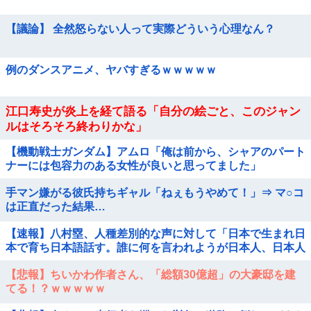
【議論】 全然怒らない人って実際どういう心理なん？
例のダンスアニメ、ヤバすぎるｗｗｗｗｗ
江口寿史が炎上を経て語る「自分の絵ごと、このジャン
ルはそろそろ終わりかな」
【機動戦士ガンダム】アムロ「俺は前から、シャアのパート
ナーには包容力のある女性が良いと思ってました」
手マン嫌がる彼氏持ちギャル「ねぇもうやめて！」⇒ マ○コ
は正直だった結果…
【速報】八村塁、人種差別的な声に対して「日本で生まれ日
本で育ち日本語話す。誰に何を言われようが日本人、日本人
であるプライドがある」他
【悲報】ちいかわ作者さん、「総額30億超」の大豪邸を建
てる！？ｗｗｗｗｗ