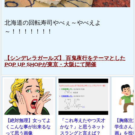
北海道の回転寿司やべぇ～やべえよ
～！！！！！！！
【シンデレラガールズ】 百鬼夜行をテーマとした
POP UP SHOPが東京・大阪にて開催
【絶対無理】女ってよ
「これ考えたやつ天才
【胸痛注
くこんな事が出来るな
かな？」と思うネット
学生さん
って思う画像
スラングと言えば？
画』を投