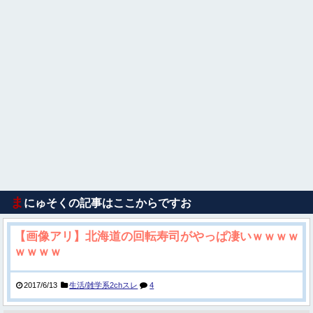
ま
にゅそくの記事はここからですお
【画像アリ】北海道の回転寿司がやっぱ凄いｗｗｗｗ
ｗｗｗｗ
2017/6/13
生活/雑学系2chスレ
4