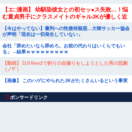
【エ□漫画】 幼馴染彼女との初セッ●ス失敗…！悩
む童貞男子にクラスメイトのギャルJKが優しく近
づきオチ●ポよしよしされちゃう…！
【今はやってない】審判への性接待疑惑…大韓サッカー協会
が声明「現在は一切発生していない」
会社「辞めたいなら辞めろ。お前の代わりはいくらでもい
る」→結果ｗｗｗｗｗｗｗｗｗ
【動画】 DJI Neo2で釣りの自撮りをしようとした男の悲劇
（ノ∇`）
【画像】 このハゲにやられたJKがたくさんいるという事実
Powered by livedoor 相互RSS
ス
ポンサードリンク