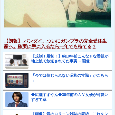
【朗報】 バンダイ、ついにガンプラの完全受注生
産へ。確実に手に入るなら一年でも待てる？
【規制！規制！】約10年前こんなＨな番組が
地上波で放送されてた事実 →画像
「今では信じられない昭和の常識」がこちら
→
◆広瀬すずやん◆30年前のＡＶ女優が可愛い
すぎて草
【画像】昔のロリコン雑誌の表紙、これをレ