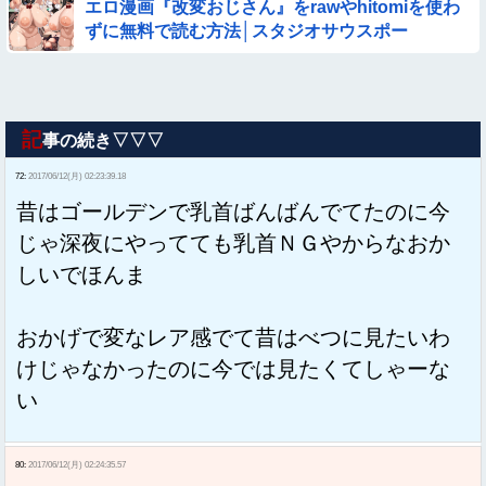
エロ漫画『改変おじさん』をrawやhitomiを使わ
ずに無料で読む方法│スタジオサウスポー
記
事の続き▽▽▽
72:
2017/06/12(月) 02:23:39.18
昔はゴールデンで乳首ばんばんでてたのに今
じゃ深夜にやってても乳首ＮＧやからなおか
しいでほんま
おかげで変なレア感でて昔はべつに見たいわ
けじゃなかったのに今では見たくてしゃーな
い
80:
2017/06/12(月) 02:24:35.57