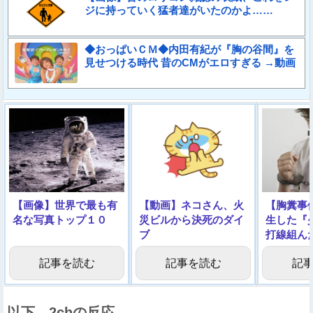
ジに持っていく猛者達がいたのかよ……
◆おっぱいＣＭ◆内田有紀が『胸の谷間』を
見せつける時代 昔のCMがエロすぎる →動画
【画像】世界で最も有
【動画】ネコさん、火
【胸糞事
名な写真トップ１０
災ビルから決死のダイ
生した『
ブ
打線組ん
記事を読む
記事を読む
記
以下、2chの反応