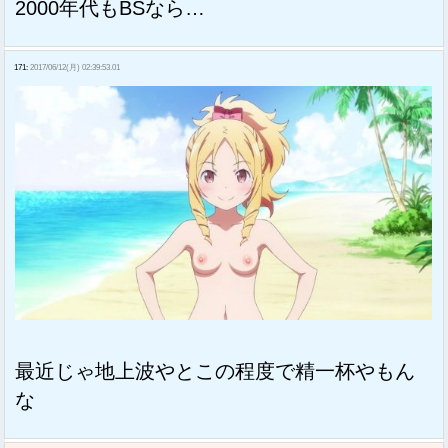
2000年代もBSなら…
171:
2017/06/12(月) 02:39:53.01
最近じゃ地上波やとこの程度で精一杯やもん
な