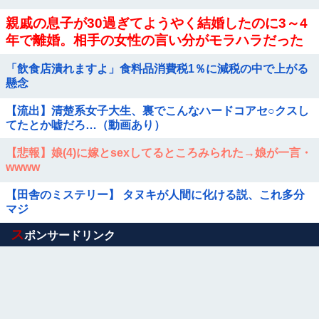
親戚の息子が30過ぎてようやく結婚したのに3～4
年で離婚。相手の女性の言い分がモラハラだった
らしい
「飲食店潰れますよ」食料品消費税1％に減税の中で上がる
懸念
【流出】清楚系女子大生、裏でこんなハードコアセ○クスし
てたとか嘘だろ…（動画あり）
【悲報】娘(4)に嫁とsexしてるところみられた→娘が一言・
wwww
【田舎のミステリー】 タヌキが人間に化ける説、これ多分
マジ
Powered by livedoor 相互RSS
ス
ポンサードリンク