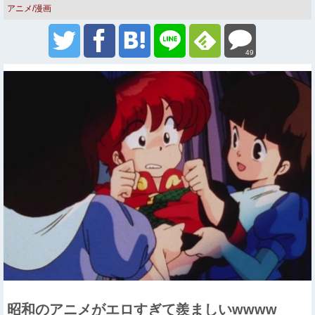
アニメ/漫画
49
昭和のアニメがエロすぎて羨ましいwwww