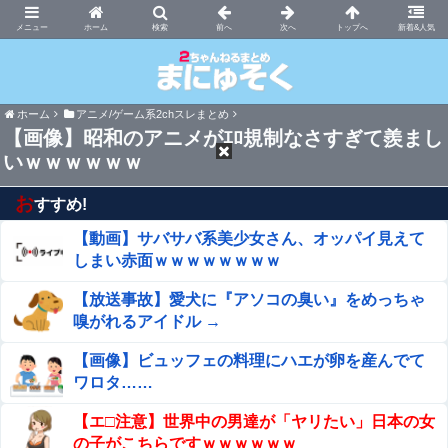
まにゅそく 2chまとめニュース速報VIP
ホーム
新着&人気
ホーム
アニメ/ゲーム系2chスレまとめ
【画像】昭和のアニメがｴﾛ規制なさすぎて羨まし
いｗｗｗｗｗｗ
お
すすめ!
【動画】サバサバ系美少女さん、オッパイ見えて
しまい赤面ｗｗｗｗｗｗｗｗ
【放送事故】愛犬に『アソコの臭い』をめっちゃ
嗅がれるアイドル →
【画像】ビュッフェの料理にハエが卵を産んでて
ワロタ……
【エ□注意】世界中の男達が「ヤリたい」日本の女
の子がこちらですｗｗｗｗｗｗ