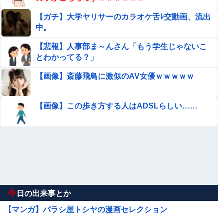
【ガチ】大学ヤリサーのカラオケ舌ﾚ交動画、流出
中。
【悲報】人事部ま～んさん「もう学生じゃないこ
とわかってる？」
【画像】斎藤飛鳥に激似のAV女優ｗｗｗｗｗ
【画像】この歩き方する人はADSLらしい……
今
日の出来事とか
【マンガ】バラシ屋トシヤの漫画セレクション