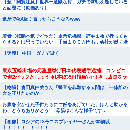
【超！閲覧注意】世界一危険な村、ガチで常軌を逸している
と話題に（動画あり）
遺産で4億近く貰ったらこうなるwww
若者〈転勤本気でイヤだ〉企業危機感「辞令１枚で行っても
らえるとは思っていない」手当１００万円も…会社が働く場
所を決める時代に転機
【速報】 中国、ガチで逝く
東京五輪出場の元重量挙げ日本代表選手逮捕 コンビニ
で卵2パックとしょうゆ1本(835円相当)万引きし店長をケ
ガさせたか
【物議】倉田真由美さん「警官を非難する人間は、一体誰の
命を守りたいのか」
お腹を空かせた子供たちにご飯をあげていた。ほんと助かる
わ、どうもありがとう → 母親はこんな様子です…
【画像】ロシアの18号コスプレイヤーさんが本物以
上！！！！！！⇒！！