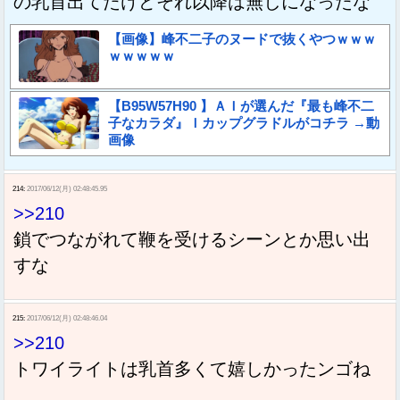
の乳首出てたけどそれ以降は無しになったな
【画像】峰不二子のヌードで抜くやつｗｗｗ
ｗｗｗｗｗ
【B95W57H90 】ＡＩが選んだ『最も峰不二
子なカラダ』Ｉカップグラドルがコチラ →動
画像
214:
2017/06/12(月) 02:48:45.95
>>210
鎖でつながれて鞭を受けるシーンとか思い出
すな
215:
2017/06/12(月) 02:48:46.04
>>210
トワイライトは乳首多くて嬉しかったンゴね