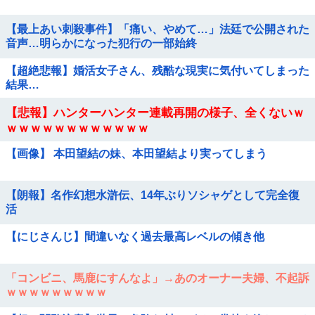
【最上あい刺殺事件】「痛い、やめて…」法廷で公開された
音声…明らかになった犯行の一部始終
【超絶悲報】婚活女子さん、残酷な現実に気付いてしまった
結果…
【悲報】ハンターハンター連載再開の様子、全くないｗ
ｗｗｗｗｗｗｗｗｗｗｗｗ
【画像】 本田望結の妹、本田望結より実ってしまう
【朗報】名作幻想水滸伝、14年ぶりソシャゲとして完全復
活
【にじさんじ】間違いなく過去最高レベルの傾き他
「コンビニ、馬鹿にすんなよ」→あのオーナー夫婦、不起訴
ｗｗｗｗｗｗｗｗｗ