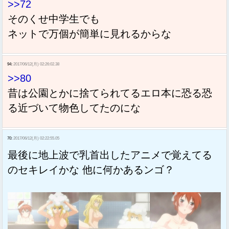
>>72
そのくせ中学生でも
ネットで万個が簡単に見れるからな
94:
2017/06/12(月) 02:26:02.38
>>80
昔は公園とかに捨てられてるエロ本に恐る恐
る近づいて物色してたのにな
70:
2017/06/12(月) 02:22:55.05
最後に地上波で乳首出したアニメで覚えてる
のセキレイかな 他に何かあるンゴ？