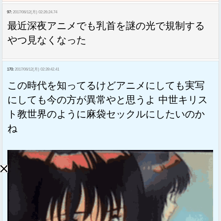
97:
2017/06/12(月) 02:26:24.74
最近深夜アニメでも乳首を謎の光で規制する
やつ見なくなった
170:
2017/06/12(月) 02:39:42.41
この時代を知ってるけどアニメにしても実写
にしても今の方が異常やと思うよ 中世キリス
ト教世界のように麻袋セックルにしたいのか
ね