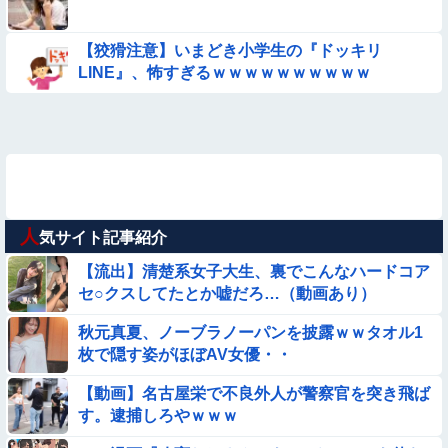
【狡猾注意】いまどき小学生の『ドッキリ
LINE』、怖すぎるｗｗｗｗｗｗｗｗｗｗ
人
気サイト記事紹介
【流出】清楚系女子大生、裏でこんなハードコア
セ○クスしてたとか嘘だろ…（動画あり）
秋元真夏、ノーブラノーパンを披露ｗｗタオル1
枚で隠す姿がほぼAV女優・・
【動画】名古屋栄で不良外人が警察官を突き飛ば
す。逮捕しろやｗｗｗ