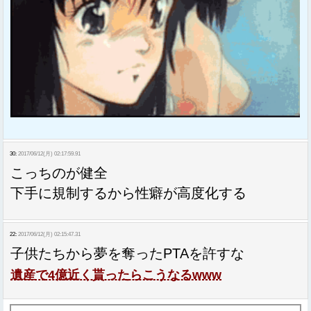
30:
2017/06/12(月) 02:17:59.91
こっちのが健全
下手に規制するから性癖が高度化する
22:
2017/06/12(月) 02:15:47.31
子供たちから夢を奪ったPTAを許すな
遺産で4億近く貰ったらこうなるwww
Sponsored Link