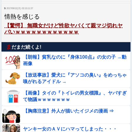
9:
2017/06/12(月) 02:13:11.57
情熱を感じる
【驚愕】 無職女だけど性欲ヤバくて親マジ切れヤ
バいｗｗｗｗｗｗｗｗｗｗｗｗ
ま
だまだ続くよ!
【朗報】貧乳なのに『身体100点』の女の子 →動
画像
【放送事故】愛犬に『アソコの臭い』をめっちゃ
嗅がれるアイドル →
【画像】タイの『トイレの男女標識』、ヤバすぎ
て物議ｗｗｗｗｗｗｗ
【胸痛注意】外人が描いたイジメの漫画 ⇒
ヤンキー女のＡＶにハマってしまった・・・