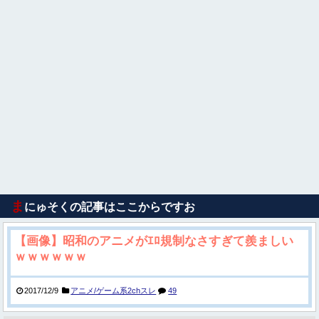
ま
にゅそくの記事はここからですお
【画像】昭和のアニメがｴﾛ規制なさすぎて羨ましい
ｗｗｗｗｗｗ
2017/12/9
アニメ/ゲーム系2chスレ
49