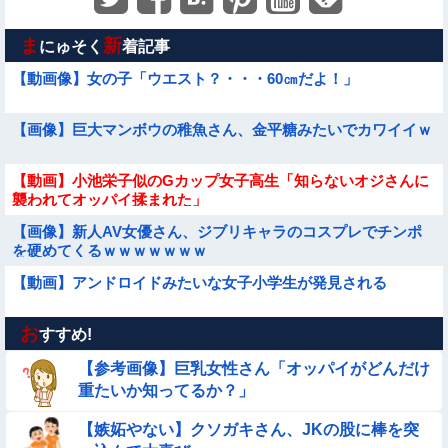
ま
新
にゅそく
着記事
【動画像】女の子「ウエスト？・・・60㎝だよ！」
【画像】巨大マンボウの稚魚さん、金平糖みたいでカワイイｗ
【動画】小池栄子似のGカップ女子高生「知らないオジさんに
襲われてオッパイ揉まれた」
【画像】新人AV女優さん、ジブリキャラのコスプレでチンポ
を硬めてくるｗｗｗｗｗｗｗ
【動画】アンドロイドみたいな女子小学生が発見される
お
【画像】お前らこの超美人が整形か否か判定たのむ！！
すすめ!
【参考画像】巨乳女性さん「オッパイがどんだけ
【動画】広島に落とされた『原子爆弾』の『再現動画』がこち
重たいか知ってるか？」
ら・・・
【嫉妬やない】クソガキさん、JKの股に棒を突
【画像】女子高生「え待って、パパが隣りの車両いる。。。」