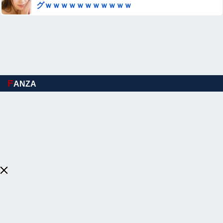
グｗｗｗｗｗｗｗｗｗｗｗ
妹の通信簿見た結果wwwwww
【画像】 乳も無いくせにビキニになる女子ｗｗｗｗｗｗｗ
ｗｗｗｗｗｗｗｗｗｗｗｗｗｗｗｗｗ
【画像】欲求満たしすぎて逮捕された女子さん、可愛いと
F
ANZA
話題にｗｗｗｗｗｗ他
【画像】 ドスケベ体育祭、開幕ｗｗｗ
小久保裕紀の次の福岡ソフトバンクホークスの監督ｗｗｗ
他
佐藤寛子、ヌード乳首濡れ場がエロ過ぎる！ヘアヌード写
真集の全裸、全盛期グラビア、最高だわ・・・
この夏菜がシコすぎるｗｗｗｗ