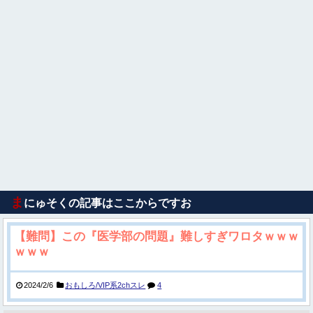
ま
にゅそくの記事はここからですお
【難問】この『医学部の問題』難しすぎワロタｗｗｗ
ｗｗｗ
2024/2/6
おもしろ/VIP系2chスレ
4