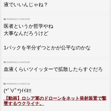
液でいいんじゃね？
48:
2018/06/25(月) 15:36:43.063
医者というか哲学やね
大事なんだろうけど
1パックを半分ずつとかが公平なのかな
70:
2018/06/25(月) 15:43:55.365
血液くらいツイッターで拡散したらすぐだろ
82:
2018/06/25(月) 15:48:01.418
(*ﾟ∀ﾟ*)ｲｲﾈ!!
【動画】ロシア軍のドローンをネット発射装置で撃
墜するウクライナ。