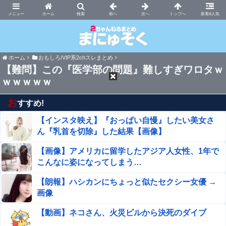
まにゅそく 2chまとめニュース速報VIP
ホーム
新着&人気
ホーム
おもしろ/VIP系2chスレまとめ
【難問】この『医学部の問題』難しすぎワロタｗ
ｗｗｗｗｗ
お
すすめ!
【インスタ映え】『おっぱい自慢』したい美女さ
ん『乳首を切除』した結果【画像】
【画像】アメリカに留学したアジア人女性、1年で
こんなに姿になってしまう…
【朗報】ハシカンにちょっと似たセクシー女優 →
画像
【動画】ネコさん、火災ビルから決死のダイブ