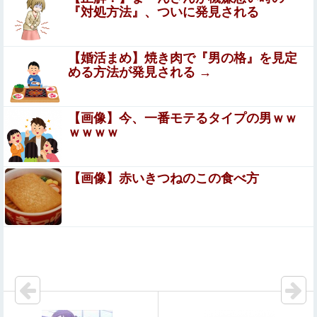
減塩って普通に生きてたら不可能じゃない…？
『対処方法』、ついに発見される
女子生徒「土下座しながらオ○ニーしろ！」⇒ 日本の男子
【婚活まめ】焼き肉で『男の格』を見定
生徒への性的いじめ動画がエロすぎる
める方法が発見される →
【動画】手術中に熊本地震直撃やばすぎる
【画像】今、一番モテるタイプの男ｗｗ
ｗｗｗｗ
女子生徒「土下座しながらオ○ニーしろ！」⇒ 日本の男子
生徒への性的いじめ動画が●●すぎる
【画像】赤いきつねのこの食べ方
【朗報】日向坂5期の美肌メン、ナマ腋が美しすぎる
【閲覧注意】首吊り自殺中に失禁する美少女達の動画を見
て興奮する男達が存在するらしい…（動画あり）
専門家「日本車はダサい、見てて恥ずかしい」
楽しんご「ジャンポケ斉藤さんを貶めた女は気色悪いとか