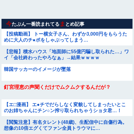
【動画】韓国アイドルさん、ヱチヱチ限界点を超えてしまう
今
ま
たぶん一番読まれてる
とめ記事
【投稿動画】 トー横女子さん、わずか3,000円をもらうた
めに大人のチ●ポをしゃぶってしまう…
【悲報】積水ハウス「地面師に55億円騙し取られた…」ワ
イ「会社終わったやろなぁ」→結果ｗｗｗｗ
韓国サッカーのイメージが墜落
釘宮理恵の声聞くだけでムクムクするんだが？
【エ□漫画】 エ●チでだらしなく変貌してしまったいとこ
のお姉ちゃんにチン○ン搾り取られちゃうショタ君…！
【閲覧注意】有名タレント(48歳)、生配信中に自傷行為。
想像の10倍エグくてファン全員トラウマに…