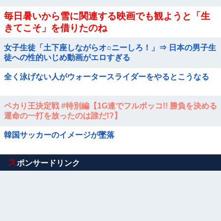
毎日暑いから雪に関連する映画でも観ようと「生
きてこそ」を借りたのね
女子生徒「土下座しながらオ○ニーしろ！」⇒ 日本の男子生
徒への性的いじめ動画がエロすぎる
全く泳げない人がウォータースライダーをやるとこうなる
ペカり王決定戦 #特別編【1G連でフルボッコ!! 勝負を決める
運命の一打を放ったのは誰だ!?】
韓国サッカーのイメージが墜落
Powered by livedoor 相互RSS
ス
ポンサードリンク