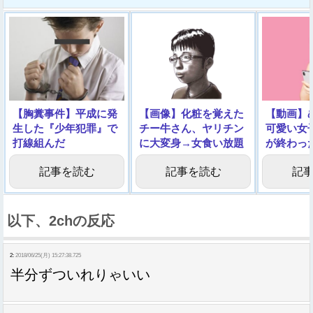
【胸糞事件】平成に発
【画像】化粧を覚えた
【動画】
生した『少年犯罪』で
チー牛さん、ヤリチン
可愛い女
打線組んだ
に大変身→女食い放題
が終わっ
になるｗｗｗｗｗｗｗ
ルノをご
記事を読む
記事を読む
記
ｗｗｗ
以下、2chの反応
2:
2018/06/25(月) 15:27:38.725
半分ずついれりゃいい