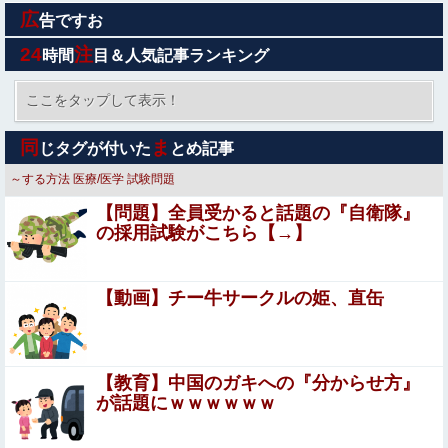
広
【朗報】🍱 AKB小栗有以ﾁｬﾝと伊藤百花ﾁｬﾝの 手作りお弁
告ですお
当が食べれるイベント参加者募集 🍱【AKB48ゆいゆい・
24
注
時間
目＆人気記事ランキング
いともも・41日後に放送す...
ワイ「子供2人目欲しいんやが、、、」ヨッメ「金は？育
児は？私の仕事は？キャリアは？」
ここをタップして表示！
【悲報】Z世代「求刑7年のジャンポケ斎藤は口封じに被害
同
ま
じタグが付いた
とめ記事
者殺した方が量刑軽かっただろ」←1万いいね
～する方法
医療/医学
試験問題
可愛すぎるおむすび屋さん（28）、新店舗に4000万円ク
【問題】全員受かると話題の『自衛隊』
ラファンした成功した結果弱男集団から叩かれてしまうｗ
の採用試験がこちら【→】
ｗｗｗ
ワイの職場の後輩女子、かわいくていい匂いするけどマジ
でとんでもなく無能
【動画】チー牛サークルの姫、直缶
【動画】ロシア軍のドローンをネット発射装置で撃墜する
ウクライナ。
【日向坂46】坂井新奈、単独で外番組初出演ｷﾀ━(ﾟ
【教育】中国のガキへの『分からせ方』
∀ﾟ)━!!!!他
が話題にｗｗｗｗｗｗ
エロ漫画『後輩の小悪魔地雷女子をデカチンで理解らせる