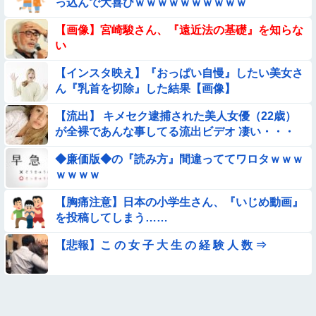
っ込んで大喜びｗｗｗｗｗｗｗｗｗｗ
【動画】女子中学生の『チン媚びダンス』が気持ち悪い🤮
【画像】宮崎駿さん、『遠近法の基礎』を知らな
い
【動画像】飛行機に『水銀』を持ち込めない理由がこれ【→】
【インスタ映え】『おっぱい自慢』したい美女さ
ん『乳首を切除』した結果【画像】
【動画】デブの喧嘩 ガチでヤバい……
【流出】 キメセク逮捕された美人女優（22歳）
が全裸であんな事してる流出ビデオ 凄い・・・
【動画】こういう貧乳の陰女と付き合えますかｗｗｗｗｗｗｗ
◆廉価版◆の『読み方』間違っててワロタｗｗｗ
【動画】力士さん、ボクサーをボコってしまう
ｗｗｗｗ
【胸痛注意】日本の小学生さん、『いじめ動画』
【動画】美少女4人組の20年後の姿がヤバいwwwwww
を投稿してしまう……
【画像】昔の日本人の水着、ゑっちｗｗｗｗｗｗｗ
【悲報】こ の 女 子 大 生 の 経 験 人 数 ⇒
【画像】夏のバイクがヤバすぎるｗｗｗｗｗ
【衝撃】ガチで『意識高い無能』が好きなワードと言えば？