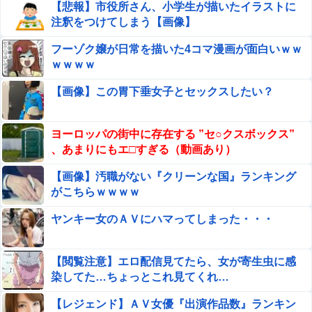
【悲報】市役所さん、小学生が描いたイラストに
ショートスリーパー堀大輔、高須幹弥にブチギレ
注釈をつけてしまう【画像】
【朗報】プチプチで有名な川上産業、社名を「プチプチ株
フーゾク嬢が日常を描いた4コマ漫画が面白いｗｗ
式会社」に変更ｗｗｗｗｗ
ｗｗｗｗ
【閲覧注意】首吊り自殺中に失禁する美少女達の動画
【画像】この胃下垂女子とセックスしたい？
を見て興奮する男達が存在するらしい…（動画あり）
【悲報】 男の趣味Tier表、ヤバすぎるｗｗｗｗｗ
ヨーロッパの街中に存在する ”セ○クスボックス”
、あまりにもエ□すぎる（動画あり）
【悲報】ラッパーさん、札束披露するもネット民から「新
【画像】汚職がない『クリーンな国』ランキング
社会人の初ボーナスくらいしかない」と笑われる
がこちらｗｗｗｗ
もしかして、マンションのベランダで七輪で焼き肉ってダ
ヤンキー女のＡＶにハマってしまった・・・
メなの？????
韓国人「熊本地震で見る日本の土木技術の完全勝利をご覧
【閲覧注意】エロ配信見てたら、女が寄生虫に感
ください」→「これはすごいわ」「こういうのを見ると日
染してた…ちょっとこれ見てくれ…
本人は何か適当に作る感じがしない・・・」「あれがまさ
ロシア十代 ”ルージア” という女の子のAAサイズのお●ぱ
に経験値である」
【レジェンド】ＡＶ女優『出演作品数』ランキン
いグラビア。