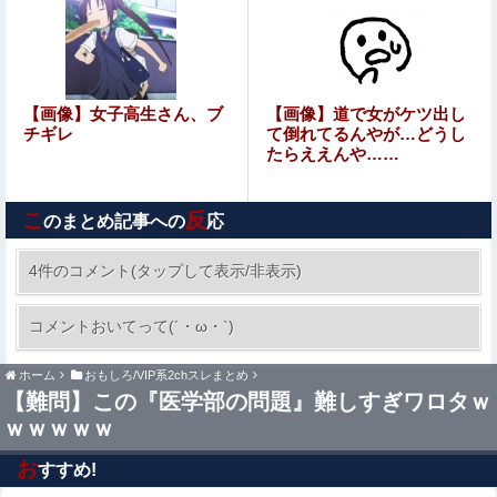
言ってる癖にフ●ラするとか口だけは素直なんだな！週刊
誌から金もらってるだろ」
【画像】 おじさん「締まり凄いね♥ほぐし甲斐があるよ
♥」友達との買い物の為にサクッとパパ活する女さん
【悲報】財務省のエース、左遷へ。官邸幹部「政権に協力
【画像】女子高生さん、ブ
【画像】道で女がケツ出し
的でなかったから」
チギレ
て倒れてるんやが…どうし
たらええんや……
『ゼノブレイド ディフィニティブエディション Nintendo
Switch 2 Edition』3,713 本
こ
反
のまとめ記事への
応
連れて行かれた
4件のコメント(タップして表示/非表示)
【画像】 暴走族のセ〇クス、エチエチすぎるｗ
コメントおいてって(´・ω・`)
ｗｗwｗｗｗｗｗｗｗｗ
ホーム
おもしろ/VIP系2chスレまとめ
ぐらんぶる原作最新話、ヤバすぎる
【難問】この『医学部の問題』難しすぎワロタｗ
ｗｗｗｗｗ
【画像】ブランチリポーターさん、阿波踊りでワキ祭り
お
すすめ!