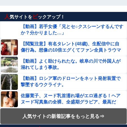
【朗報】 ビッグダディの娘、結構エ●チになっていた
人
ピ
気サイトを
ックアップ！
旦那との出会いは親にも言っていない。私は元キャバ嬢で
旦那は元ボーイ
【動画】若手女優「兄とセ○クスシーンするんです
か？分かりました…」
【ウマ娘】セイちゃんの攻撃力を見よ！！！
【閲覧注意】有名タレント(48歳)、生配信中に自
傷行為。想像の10倍エグくてファン全員トラウマ
33歳くらいから太ったせいか加齢で＊が緩んだのかチョビ
に…
ッと漏れるようになった
【動画】よく助けられたな。岐阜の川で外国人が
溺れてしまう事故。
【衝撃】ワイのパッパ、会社でナンバーツーになった結果
ｗｗｗｗｗｗｗｗｗｗ
【動画】ロシア軍のドローンをネット発射装置で
撃墜するウクライナ。
愛煙家・岸谷蘭丸「喫煙者の権利がマジで侵害されてる」
と私見 「いくら税金を我々が払ってるんだと」
佐藤寛子、ヌード乳首濡れ場がエロ過ぎる！ヘア
ヌード写真集の全裸、全盛期グラビア、最高だ
【動画】ショートスリーパー堀大輔さん、対面で高須幹弥
氏にガチギレ 思ったよりも空気がヤバいことに・・・
わ・・・
【閲覧注意】首吊り自殺中に失禁する美少女達の
人気サイトの新着記事をもっと見る⇒
【画像】井口裕香(36)、タンクトップがはち切れそうなく
動画を見て興奮する男達が存在するらしい…（動
Sponsored Link
らいデカイｗｗｗｗｗｗｗｗｗｗｗ
画あり）