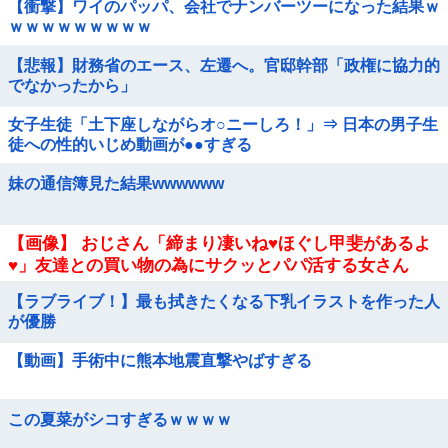
【衝撃】ワイのパッパ、会社でナンバーツーになった結果ｗ
ｗｗｗｗｗｗｗｗｗ
【悲報】財務省のエース、左遷へ。官邸幹部「政権に協力的
でなかったから」
女子生徒「土下座しながらオ○ニーしろ！」⇒ 日本の男子生
徒への性的いじめ動画が●●すぎる
妹の通信簿見た結果wwwwww
【画像】 おじさん「締まり凄いね♥ほぐし甲斐があるよ
♥」友達との買い物の為にサクッとパパ活する女さん
【ラブライブ！】最も拭きたくなる下乳イラストを作った人
が優勝
【動画】手術中に熊本地震直撃やばすぎる
この夏菜がシコすぎるｗｗｗｗ