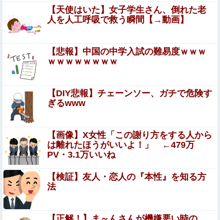
話』をrawやhitomiを使わずに無料で読む方法│めんぼーれ
【天使はいた】女子学生さん、倒れた老
んぽー
人を人工呼吸で救う瞬間【→動画】
【動画】えちえち巨乳JD2人組、川遊び中にチャラ男にナ
ンパされるｗ
【ウマ娘】ライトオはこういう事言う
【悲報】中国の中学入試の難易度ｗｗｗ
ｗｗｗｗｗｗｗｗ
【速報】 日向坂46、18thシングル『イチャイチ
ャ虫』の発売が決定！！
【DIY悲報】チェーンソー、ガチで危険す
ぎるwww
【ラブライブ！】最も拭きたくなる下乳イラストを作った
人が優勝
【画像】X女性「この謝り方をする人から
姪っ子とクレープを買っていたら不審者と間違われ警察沙
は離れたほうがいいよ！」 ←479万
汰にｗ必死にかばってくれた姪の一言に泣きそうになった
PV・3.1万いいね
件←必死の弁明が逆に不憫すぎて草
休日に甥っ子をアポなし託児を押し付けてきた兄嫁！「テ
【検証】友人・恋人の『本性』を知る方
レビでも見せといてw」と言うので『Gガンダム』を一気
法
見させた結果……甥っ子が重度の中二病を発症して家で大
今まで賛成派から発言権を奪っていた減税反対派、だが全
暴れｗｗ
員に発言権が与えられるように方式変更された途端……
【正解！】ま～んさんが機嫌悪い時の