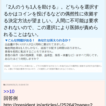
「2人のうち1人を助ける」。どちらを選択す
るかはコインを投げるなどの偶然性に依拠す
る決定方法が望ましい。人間に不可能は要求
されないので、この選択により医師が責めら
れることはない。
56:
2018/06/25(月) 15:38:49.724
>>10
回答例
http://president.jp/articles/-/25264?page=2