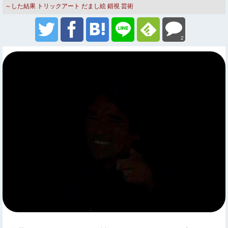
～した結果
トリックアート だまし絵 錯視
芸術
2