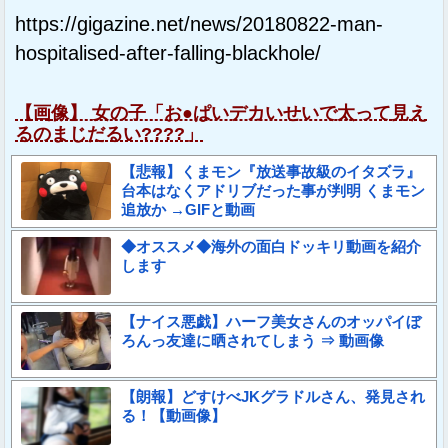
https://gigazine.net/news/20180822-man-
hospitalised-after-falling-blackhole/
【画像】 女の子「お●ぱいデカいせいで太って見え
るのまじだるい????」
【悲報】くまモン『放送事故級のイタズラ』
台本はなくアドリブだった事が判明 くまモン
追放か →GIFと動画
◆オススメ◆海外の面白ドッキリ動画を紹介
します
【ナイス悪戯】ハーフ美女さんのオッパイぼ
ろんっ友達に晒されてしまう ⇒ 動画像
【朗報】どすけべJKグラドルさん、発見され
る！【動画像】