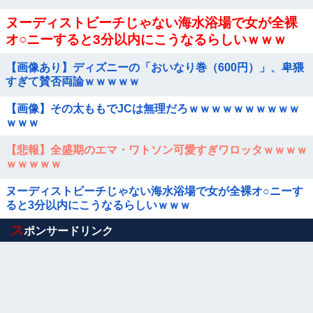
ヌーディストビーチじゃない海水浴場で女が全裸
オ○ニーすると3分以内にこうなるらしいｗｗｗ
【画像あり】ディズニーの「おいなり巻（600円）」、卑猥
すぎて賛否両論ｗｗｗｗｗ
【画像】その太ももでJCは無理だろｗｗｗｗｗｗｗｗｗｗ
ｗｗｗ
【悲報】全盛期のエマ・ワトソン可愛すぎワロッタｗｗｗｗ
ｗｗｗｗｗ
ヌーディストビーチじゃない海水浴場で女が全裸オ○ニーす
ると3分以内にこうなるらしいｗｗｗ
Powered by livedoor 相互RSS
ス
ポンサードリンク