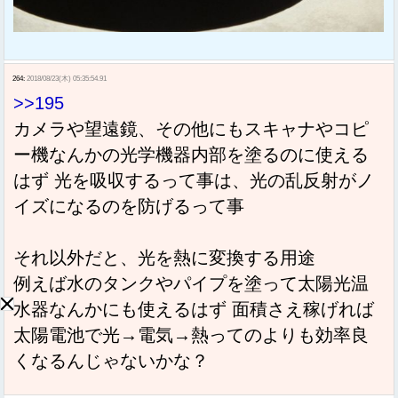
264:
2018/08/23(木) 05:35:54.91
>>195
カメラや望遠鏡、その他にもスキャナやコピ
ー機なんかの光学機器内部を塗るのに使える
はず 光を吸収するって事は、光の乱反射がノ
イズになるのを防げるって事
それ以外だと、光を熱に変換する用途
例えば水のタンクやパイプを塗って太陽光温
水器なんかにも使えるはず 面積さえ稼げれば
太陽電池で光→電気→熱ってのよりも効率良
くなるんじゃないかな？