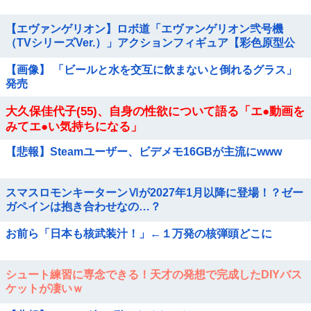
【エヴァンゲリオン】ロボ道「エヴァンゲリオン弐号機
（TVシリーズVer.）」アクションフィギュア【彩色原型公
開】他
【画像】 「ビールと水を交互に飲まないと倒れるグラス」
発売
大久保佳代子(55)、自身の性欲について語る「エ●動画を
みてエ●い気持ちになる」
【悲報】Steamユーザー、ビデメモ16GBが主流にwww
スマスロモンキーターンⅥが2027年1月以降に登場！？ゼー
ガペインは抱き合わせなの…？
お前ら「日本も核武装汁！」←１万発の核弾頭どこに
シュート練習に専念できる！天才の発想で完成したDIYバス
ケットが凄いｗ