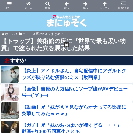
まにゅそく 2chまとめニュース速報VIP
ホーム
新着&人気
ホーム
ニュース系2chスレまとめ
【トラップ】美術館の床に『世界で最も黒い物
質』で塗られた穴を展示した結果
お
すすめ!
【炎上】アイドルさん、自宅配信中にアダルトグ
ッズが映り込む痛恨のミス【動画像】
【画像】吉原の人気店No1ソープ嬢がAVデビュー
ｷﾀ━(ﾟ∀ﾟ)━!
【動画】兄「妹がＡＶ見ながらオナってる部屋に
突撃してみたｗｗｗ」
【ガチ】兄「妹のおっぱいが凄すぎる・・・」←
動画が1000万回再生される