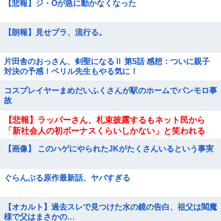
【悲報】ジ・Oが急に動かなくなった
【朗報】見せブラ、流行る。
片田舎のおっさん、剣聖になるⅡ 第5話 感想：ついに親子
対決の予感！ベリル先生もやる気に！
コスプレイヤーまめだいふくさんが駅のホームでパンモロ事
故
【悲報】ラッパーさん、札束披露するもネット民から
「新社会人の初ボーナスくらいしかない」と笑われる
【画像】 このハゲにやられたJKがたくさんいるという事実
ぐらんぶる原作最新話、ヤバすぎる
【オカルト】過去スレで見つけた水の鏡の告白、祖父は閻魔
様で父はまさかの…