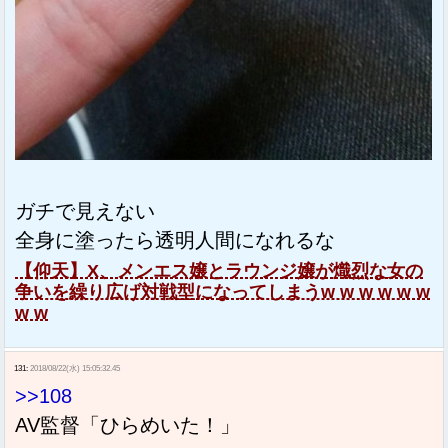
ガチで見えない
全身に塗ったら透明人間になれるな
【仰天】X、メンエス嬢とラウンジ嬢が熾烈な女の
争いを繰り広げ対戦型になってしまうw w w w w w
w w
131:
2018/08/22(水) 15:05:32.45
>>108
AV監督「ひらめいた！」