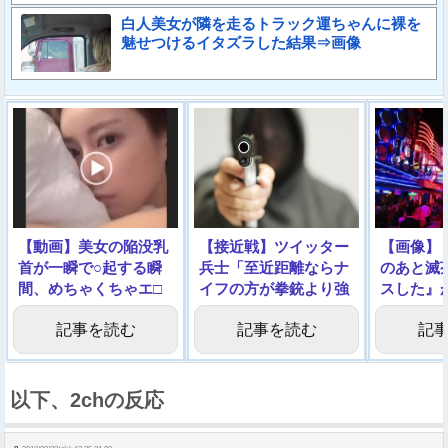
白人美女が隣を走るトラック運ちゃんに裸を
魅せつけるイタズラした結果⇒画像
【動画】美女の陥没乳
【接近戦】ツイッター
【画像】
首が一瞬で○起する瞬
兵士「至近距離ならナ
のあと滅
間、めちゃくちゃエ□
イフの方が拳銃より強
スした』
い
いんやでｗｗｗ」
記事を読む
記事を読む
記
以下、2chの反応