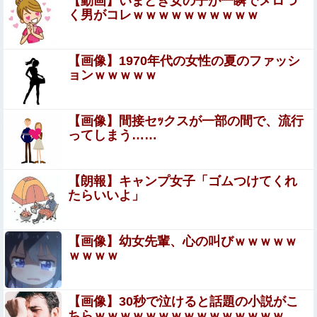
【動画】いまどき女の子が一瞬でメロつ
く男がコレｗｗｗｗｗｗｗｗｗｗ
【画像】女幽霊さん、セクシー女優デビュー！！！
【画像】1970年代の女性の夏のファッシ
ョンｗｗｗｗｗ
女さん、ワンピースグッズを大量注文→全キャンセルで逮
捕ｗｗｗ
【流出】 清楚系女子大生、裏でこんなハードコアセ○クス
【画像】間接セｯクスが一部の間で、流行
してたとか嘘だろ…（動画あり）
ってしまう……
年間売上が16億4000万円を超える「1人事業者」
がAIの支援を受けて2年で約3倍に急増
【朗報】キャンプ女子「ゴムつけてくれ
たらいいよ」
【閲覧注意】麻薬カルテルに処刑される男「待って！こん
な死に方聞いてない！」⇒ これはヤバい
【画像】幼女先輩、心の叫びｗｗｗｗｗ
リュウジ氏「ダルい料理トップ10に入る」夏の定番料理は
ｗｗｗｗ
冷やし中華 「あり得ないほどダルい」
成人向けゲーム『ヤリステ メスブター』開発者絶望、銀行
【画像】30秒で泣けると話題の小説がこ
がsteamからの入金を拒否→金が入ってなくても売上金額
ちらｗｗｗｗｗｗｗｗｗｗｗｗｗｗｗ