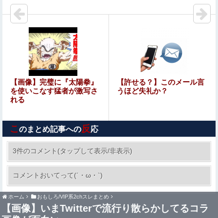
「日本国内じゃ全然報道されない」と得意げな様子を見せ
るも……
スコットランドの古いホテルに来た日本人客、元ハウスメ
イド用の最上階の部屋に泊まっていたら……
【唖然】平成前期のギャルJK「茶髪です。超ミニです。
ルーズです。下着はテカテカか豹柄です」⇒！！！
影山優佳、赤ランジェリー×網タイツがスケベ過ぎる！只
【画像】完璧に『太陽拳』
【許せる？】このメール言
の痴女だろ・・・
を使いこなす猛者が激写さ
うほど失礼か？
れる
衝撃復活した美熟女A●女優・椎名ゆな(39)、ママ味のある
熟女ボディをノーモザイクで披露するｗｗ
こ
反
のまとめ記事への
応
【動画】経験の少なそうな地味巨乳♀、いきなり同人AVで
生挿入セックスしてしまう。 日本終わりすぎだろ・・・
3件のコメント(タップして表示/非表示)
「ドラクエ11」攻略感想(54/クリア後)マルティ
コメントおいてって(´・ω・`)
ナの「しんぴのビスチェ」可愛い！そしてメドロ
ーアやギガバーストきたー！
ホーム
おもしろ/VIP系2chスレまとめ
【甲子園速報】神村学園、九州対決を制し1回戦突破→東
【画像】いまTwitterで流行り散らかしてるコラ
筑に「もうちょっと粘れ」温かいエールｗｗｗ他