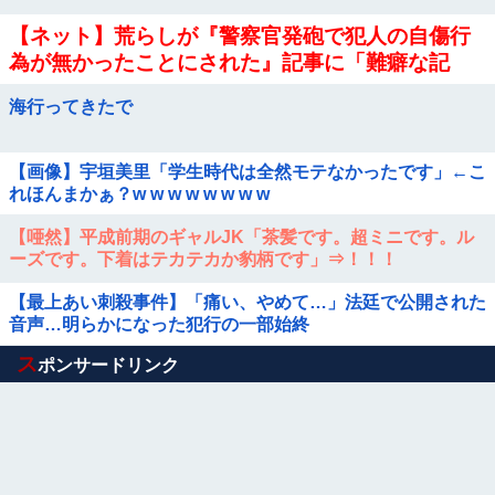
【ネット】荒らしが『警察官発砲で犯人の自傷行
為が無かったことにされた』記事に「難癖な記
事」とイチャモン→自傷行為の動画が拡散してマ
海行ってきたで
スゴミの偏向報...
【画像】宇垣美里「学生時代は全然モテなかったです」←こ
れほんまかぁ？w w w w w w w w
【唖然】平成前期のギャルJK「茶髪です。超ミニです。ル
ーズです。下着はテカテカか豹柄です」⇒！！！
【最上あい刺殺事件】「痛い、やめて…」法廷で公開された
音声…明らかになった犯行の一部始終
Powered by livedoor 相互RSS
ス
ポンサードリンク