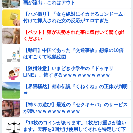
【悲報】ま～んさん、ドッキリにひっかかってしまう【→動
画が流出…これはアウト
画】
【ハメ撮り】「女を絶対にイカせるコンドーム」
【問題】全員受かると話題の『自衛隊』の採用試験がこちら
付けて挿入された女の反応がエロすぎた…
【→】
【経済正体】中国の自動車販売量の『水増し方法』がこちらｗ
【ペット】猫が去勢された事に気付いて驚くgif
ｗｗｗｗｗｗｗ
ください
【画像】昔の日本人の水着、ゑっちｗｗｗｗｗｗｗ
【動画】中国であった『交通事故』想像の10倍
はすごくて地獄絵図
【画像】夏のバイクがヤバすぎるｗｗｗｗｗ
【狡猾注意】いまどき小学生の『ドッキリ
LINE』、怖すぎるｗｗｗｗｗｗｗｗｗｗ
【画像】この美人ママ、脱いだら凄い・・・
【界隈騒然】都市伝説『くねくね』の正体が判明
【動画】広島に落とされた『原子爆弾』の『再現動画』がこち
⇒
ら・・・
【神々の遊び】最近の『セクキャバ』のサービス
【動画】女子中学生の『チン媚びダンス』が気持ち悪い🤮
が凄いｗｗｗｗｗｗｗｗｗ
【動画】 女子中学生さん、タクシー運ちゃんに感電させられ死
『13枚のコインがあります。1枚だけ重さが違い
亡……
ます。天秤を3回だけ使用してそれを特定して下