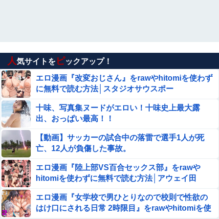
【閲覧注意】お願いだからフェイクであってほし
いこの女児の動画、本物だった…
【速報】長瀬智也、ようやく気づくｗｗｗｗｗｗｗｗ
他
人
ピ
気サイトを
ックアップ！
【画像】『To LOVEる』のアクキー、不評だった理由が明
確すぎる
エロ漫画『改変おじさん』をrawやhitomiを使わず
に無料で読む方法│スタジオサウスポー
四つん這いで突き出された無防備なお尻…まる見えのア○
ルにイタズラしたくなるノーパンエ□画像
十味、写真集ヌードがエロい！十味史上最大露
出、おっぱい最高！！
【画像】高速のSA、女子の謎ルールにブチギレ炎上ｗｗ
ｗｗｗｗｗｗｗｗｗｗｗ
【動画】サッカーの試合中の落雷で選手1人が死
亡、12人が負傷した事故。
旦那との出会いは親にも言っていない。私は元キャバ嬢で
旦那は元ボーイ
エロ漫画『陸上部VS百合セックス部』をrawや
hitomiを使わずに無料で読む方法│アウェイ田
【画像】 真夏日のプール、ガチで最高すぎｗｗｗｗｗｗｗ
ｗｗｗ
エロ漫画『女学校で男ひとりなので校則で性欲の
はけ口にされる日常 2時限目』をrawやhitomiを使
女子小学生｢先生、好き｣ 教師｢くっ…(葛藤｣→我慢できず
ハメ撮りカーセックスして教員免許剥奪
わずに無料で読む方法│クレスタ