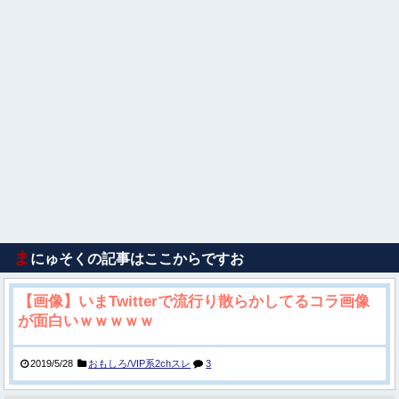
ま
にゅそくの記事はここからですお
【画像】いまTwitterで流行り散らかしてるコラ画像
が面白いｗｗｗｗｗ
2019/5/28
おもしろ/VIP系2chスレ
3