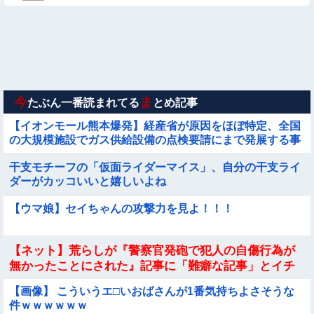
さい。』
【画像】プールに来てた水着JCたち どの娘を選ぶの？
【画像】女幽霊さん、セクシー女優デビュー！！！
【衝撃】ガチで『意識高い無能』が好きなワードと言えば？
今
ま
たぶん一番読まれてる
とめ記事
【イオンモール熊本爆発】経産省が原因をほぼ特定、全国
の大規模施設でガス供給設備の点検要請にまで発展する事
態に・・・【PICKUP】他
干支モチーフの「仮面ライダーマイス」、自分の干支ライ
ダーがカッコいいと嬉しいよね
【ウマ娘】セイちゃんの攻撃力を見よ！！！
【ネット】荒らしが『警察官発砲で犯人の自傷行為が
無かったことにされた』記事に「難癖な記事」とイチ
ャモン→自傷行為の動画が拡散してマスゴミの偏向
【画像】 こういうエ□いおばさんが1番気持ちよさそうな
報...
件ｗｗｗｗｗｗ