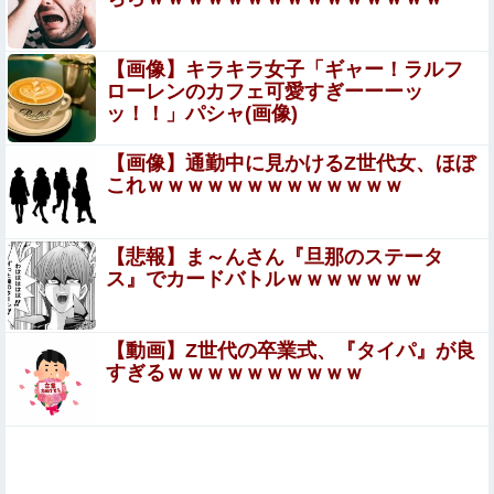
分の納税義務あり
内田梨瑚受刑者「社会に戻りたいです」
【画像】キラキラ女子「ギャー！ラルフ
自民党･小渕優子氏､高市首相の消費税減税方針に反対表明
ローレンのカフェ可愛すぎーーーッ
｢ツケは次世代に｣｢私が知っている税調の進め方ではない｣
ッ！！」パシャ(画像)
同窓会でいじめっ子が話を美化し「俺のおかげで社会で耐
【画像】通勤中に見かけるZ世代女、ほぼ
えられる体ができたろw」と調子に乗る←武道で体を鍛え
これｗｗｗｗｗｗｗｗｗｗｗｗｗ
た元被害者に詰め寄られて顔面蒼白で平謝りｗｗｗ
【動画】野菜売りのおじさんにドローンを特攻させるおそ
ロシア。
【悲報】ま～んさん『旦那のステータ
ス』でカードバトルｗｗｗｗｗｗｗ
息子のオ●ニーを発見したワイの嫁、全ての対応を間違え
てしまう…
【動画】Z世代の卒業式、『タイパ』が良
伊藤百花の仕事バンバン取ってくるDHの営業担当凄く
すぎるｗｗｗｗｗｗｗｗｗｗ
ないか？今年のボーナス凄いことになりそう！！
【AKB48いともも】
井上清華アナ 「朗読劇」ヴィジュアル撮影！！【GIF動
画あり】
日本産EVが炎上事故を起こした件にEV推進派が歓喜、