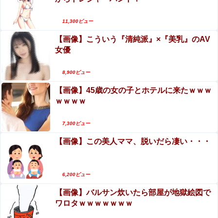
【画像】 風俗に行くと毎回こういう"恵体メロン"お姉さん
(35)を指名してしまうんやが・・・
11,300ビュー
【画像】こういう『清純派』×『美乳』のAV
女優
Powered by livedoor 相互RSS
8,900ビュー
【画像】45歳の女の子とホテルに来たｗｗｗ
ｗｗｗｗ
7,300ビュー
【画像】この美人ママ、脱いだら凄い・・・
6,200ビュー
【画像】バルサン炊いたら部屋が地獄絵図で
ワロタｗｗｗｗｗｗｗ