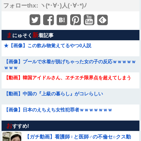
フォローthx: ヽ(*･∀･)人(･∀･*)ﾉ
ま
新
にゅそく
着記事
★【画像】この飲み物覚えてるやつ0人説
【画像】プールで水着が脱げちゃった女の子の反応ｗｗｗｗｗ
ｗｗｗ
【動画】韓国アイドルさん、ヱチヱチ限界点を超えてしまう
【動画】中国の『上級の暮らし』がコレらしい
【画像】日本のえちえち女性犯罪者ｗｗｗｗｗｗｗ
お
【ロマン】世界を動かした暗号ランキング
すすめ!
【ガチ動画】看護師♀と医師♂の不倫セ○クス動