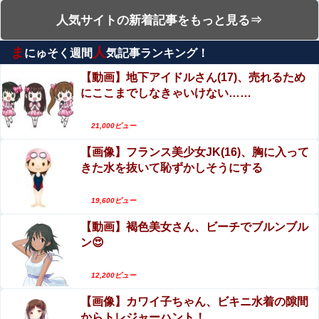
【閲覧注意】ENHYPEN・NI-KIファン「みなちゃ
人気サイトの新着記事をもっと見る⇒
【櫻坂46】 山下瞳月さん、破天荒すぎる生き方がこちら
ん」（キャバ嬢・MINA）自殺動画
ま
人
にゅそく週間
気記事ランキング！
影山優佳、赤ランジェリー×網タイツがスケベ過ぎ
【中国】毎年恒例の大洪水、今年もヤバい 湖北省秭帰県
る！只の痴女だろ・・・
【動画】地下アイドルさん(17)、売れるため
で山洪水が市街地を直撃、工場浸水・車両が次々流される
にここまでしなきゃいけない……
【衝撃映像】ロシア♂達がウクライナ美少女を拷
【動画】メンズエステ嬢さん、大サービスで本番セックス
問する動画、ここに来て話題になってしまう
までしてしまう・・・
21,000ビュー
【動画】野菜売りのおじさんにドローンを特攻さ
【画像】フランス美少女JK(16)、胸に入って
【悲報】音楽愛好家「クラシック音楽のオーケストラはガ
せるおそロシア。
ラガラなのに、ゲーム音楽のオーケストラは満員……本当
きた水を抜いて恥ずかしそうにする
にイライラする」
【閲覧注意】お願いだからフェイクであってほし
【画像】フジの新人アナさん、二人とも腋を見せてくれな
いこの女児の動画、本物だった…
19,600ビュー
い
【動画】褐色美女さん、ビーチでブルンブル
【動画】メンズエステ嬢さん、大サービスで本番
【ウマ娘】キントレ監修『海の家「いちりゅう」』
ン😍
セックスまでしてしまう・・・
【動画】首都高で4tトラックが原因の玉突き事故
12,200ビュー
【衝撃画像】中学生「先生！水泳で水着になるのイヤ
に巻き込まれた軽バンの車載。
です！」先生「分かった」→結果まさかの『こう』な
【画像】カワイ子ちゃん、ビキニ水着の隙間
ってしまうw w w w w w w
からトレジャーハント！