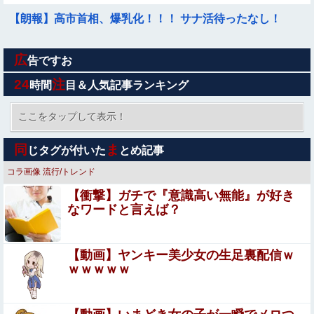
【朗報】高市首相、爆乳化！！！ サナ活待ったなし！
広
父のお墓のある寺は2代目の住職が茶金髪でピアス多めの
告ですお
30代チャラ男
24
注
時間
目＆人気記事ランキング
【悲報】女さん、熊本地震がきっかけで離婚を決意ｗｗｗ
ｗｗ
ここをタップして表示！
【画像】 パン線透けまくってるOLの尻ｗｗｗｗｗｗ
同
ま
じタグが付いた
とめ記事
コラ画像
流行/トレンド
【画像】宇垣美里「学生時代は全然モテなかったです」←
【衝撃】ガチで『意識高い無能』が好き
これほんまかぁ？w w w w w w w w
なワードと言えば？
【恐怖動画】反高市界隈「高市の取り巻きが、声を上げる
被災地のおばちゃんに詰め寄ってるぅ！」→よく聞くと何
やらヤバいことを言っていると話題に…
【動画】ヤンキー美少女の生足裏配信ｗ
ストーカーに狙われた女子高生が悲惨…絶対に避けられな
ｗｗｗｗｗ
い中出しレ●プGIF画像
【画像】 JK「パンツ見ないでください！」⇒ｗｗ