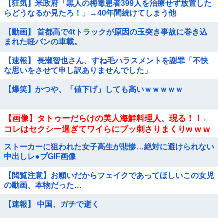
【狂気】米政府「黒人の梅毒患者399人を治療せず放置した
らどうなるか見たろ！」→40年間続けてしまう他
【動画】 首都高で4tトラックが原因の玉突き事故に巻き込
まれた軽バンの車載。
【速報】 長瀬智也さん、すね毛ハラスメントを謝罪「不快
な思いをさせて申し訳ありませんでした」
【爆笑】かつや、「値下げ」しても高いｗｗｗｗｗ
【画像】タトゥーだらけの美人海鮮料理人、現る！！←
コレはセクシー過ぎてワイらにブッ刺さりまくりw w w
w w w w w w
ストーカーに狙われた女子高生が悲惨…絶対に避けられない
中出しレ●プGIF画像
【閲覧注意】お願いだからフェイクであってほしいこの女児
の動画、本物だった…
【速報】 中国、ガチで逝く