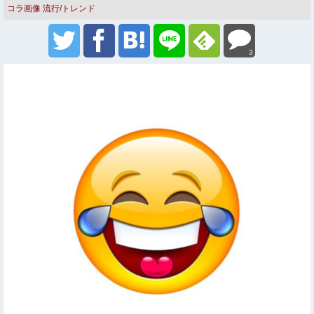
コラ画像
流行/トレンド
3