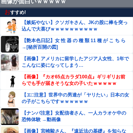
画像が面白いｗｗｗｗｗ
飲み会で席を離れた隙にスマホを操作され、全ゲームアプ
リをアンインストールされた…課金データ消失にキレると
お
すすめ!
「復元できるならいいじゃん」「ゲーム如きで」と逆ギレ
【嫉妬やない】クソガキさん、JKの股に棒を突っ
【速報】 中国、ガチで逝く
して帰走
込んで大喜びｗｗｗｗｗｗｗｗｗｗ
【閲覧注意】お願いだからフェイクであってほしいこの女
【艶本色日記】女 性 器 の 種 類 11 種 が こ ち ら
児の動画、本物だった…
→[秘所百開の図]
女さん、ワンピースグッズを大量注文→全キャンセル
【画像】アメリカに留学したアジア人女性、1年で
で逮捕ｗｗｗ
こんなに姿になってしまう…
【朗報】マンジャラーワイ、マンジャロ使用して8週間た
【画像】『カオ65点カラダ100点』ギリギリお前
った結果
らでも手が届きそうな女の子いたｗｗｗｗｗ
【画像】X女子「ガチでこういう彼氏欲しくて息できん」
【エ□注意】世界中の男達が「ヤリたい」日本の女
2000万バズ
の子がこちらですｗｗｗｗｗｗ
カープ小園＆ファビ、巨人又木から逆転タイムリー！秋山
【ナンパ注意】女配信者さん、一人カラオケ中の
も2塁打で岡本駿を援護！！他
恐怖体験 →動画像
【爆笑】かつや、「値下げ」しても高いｗｗｗｗｗ
【画像】宮崎駿さん、『遠近法の基礎』を知らな