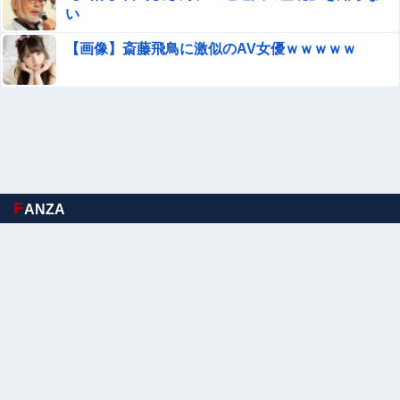
い
ヌードデッサンの犯人
【画像】斎藤飛鳥に激似のAV女優ｗｗｗｗｗ
彼女「正直デートよりもその後の○○の方が楽しみ。最初か
ら直行でよくない？」→すごいことになる・・・・・・
【最上あい刺殺事件】「痛い、やめて…」法廷で公開され
た音声…明らかになった犯行の一部始終
【衝撃映像】ロシア♂達がウクライナ美少女を拷問する動
F
ANZA
画、ここに来て話題になってしまう
【衝撃】ワイ、偏差値30台の高校に入学した結果ｗｗｗｗ
ｗｗｗｗｗｗ
エロ漫画『陸上部VS百合セックス部』をrawやhitomiを使
わずに無料で読む方法│アウェイ田
ひろゆきさん、突然イキりだしてしまう