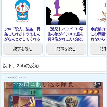
少年「殺人、強姦、屍
【激怒】パッパ「中学
◆読解力
姦したけどドラえもん
生の娘がイジメで服を
この問題
がなんとかしてくれる
切り裂かれこんな姿に
れないら
と思った。」
された！」
記事を読む
記事を読む
記
以下、2chの反応
2:
2019/05/27(月) 13:29:22.80