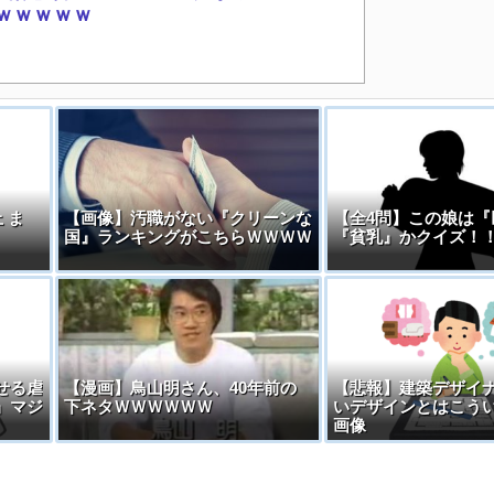
ｗｗｗｗｗ
止 ま
【画像】汚職がない『クリーンな
【全4問】この娘は『
国』ランキングがこちらＷＷＷＷ
『貧乳』かクイズ！
せる虐
【漫画】鳥山明さん、40年前の
【悲報】建築デザイ
』マジ
下ネタＷＷＷＷＷＷ
いデザインとはこう
画像