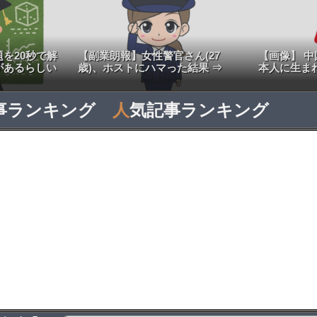
を20秒で解
【副業朗報】女性警官さん(27
【画像】 
があるらしい
歳)、ホストにハマった結果 ⇒
本人に生ま
事ランキング
人
気記事ランキング