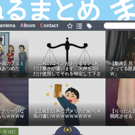
antena
A
lbum
C
ontact
外国のフェミ
『13枚のコインがあります。1枚
【動画】兄
像あつめた
だけ重さが違います。天秤を3回
ナってる部
だけ使用してそれを特定して下さ
Ｗ」
い。』
『クリーンな
【悲報】日本とアメリカの給与体
【りったん
ちらＷＷＷＷ
系の違いＷＷＷＷＷＷＷＷＷ
弱死させる