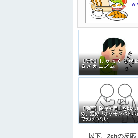
ｗ
【研究】し ゃ っ く り が 
る メ カ ニ ズ ム
【動画】陰キャ同士を戦わ
め、通称『ポケモンバトル
でえげつない
以下、2chの反応