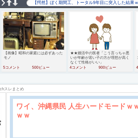
【画像】昭和の家庭には必ずあった
★★婚活中の医者「こう言っちゃ悪
モノ
いが年齢が若い子の方が理想が高く
なくて性格がいい」
5コメント
500ビュー
4コメント
900ビュー
2chスレまとめ
ワイ、沖縄県民 人生ハードモードｗ
ｗｗ