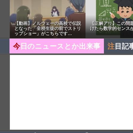
【動画】ノルウェーの高校で伝説
【正解アリ】この問題
となった「全校生徒の前でストリ
けたら数学的センス
ップショー」がこちらです…
今
日のニュースとか出来事
注
目記