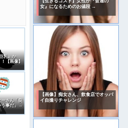
【生きるコスト】女性が『普通の
女』になるためのお値段 →
巨乳』か
！！【画像】
【画像】痴女さん、飲食店でオッパ
イ自撮りチャレンジ
ナーさん「良
いう事だ」→