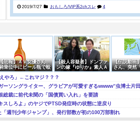
2019/7/27
おもしろ/VIP系2chスレ
4
【悲報】ＡＶ女優さん、
【殺人容疑者】ドンファ
【伝説動画
騎乗位中にビール瓶で殴
ンの嫁『ゆりか』素人Ａ
さん、突然
られる →
Ｖ部門で売れ筋一位にな
んっ//」と
ええやろ」←これマジ？？？
るＷＷＷＷＷＷＷＷＷ
放送事故
銀総裁に前代未聞の「国債買い入れ」を要請
キスしろよ」のヤジでPTSD発症時の状態に逆戻り
た「週刊少年ジャンプ」、発行部数が初の100万部割れ