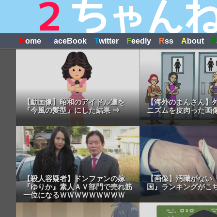
H
ome
F
aceBook
T
witter
F
eedly
R
ss
A
bout
F
【動画像】昭和のアイドル達を
【海外のまんさん】
『今風の髪型』にした結果 ⇒
ニズムを皮肉った画
【殺人容疑者】ドンファンの嫁
【画像】汚職がない
『ゆりか』素人ＡＶ部門で売れ筋
国』ランキングがこ
一位になるＷＷＷＷＷＷＷＷＷ