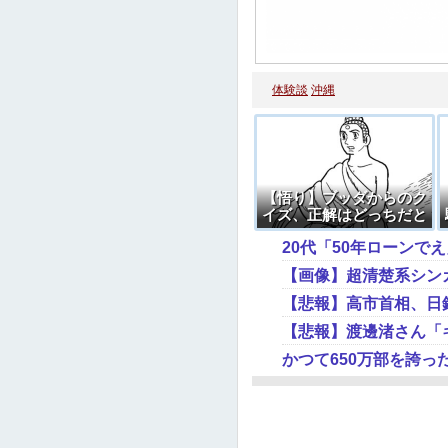
体験談
沖縄
【悟り】ブッダからのク
イズ、正解はどっちだと
思う？
20代「50年ローンで
【悲報】高市首相、日
【悲報】渡邊渚さん「
かつて650万部を誇っ