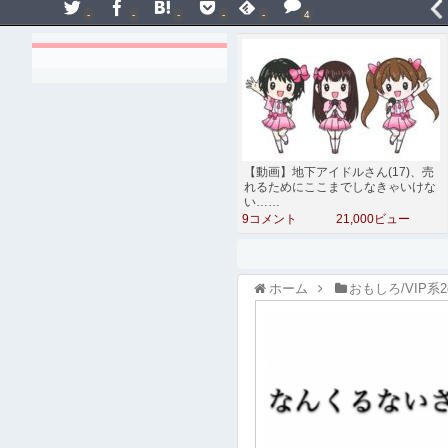
-
-
-
-
-
4
【動画】地下アイドルさん(17)、売
れるためにここまでしなきゃいけな
い……
9コメント
21,000ビュー
ホーム
おもしろ/VIP系