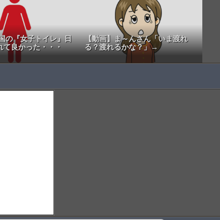
中国の『女子トイレ』日
【動画】ま～んさん「いま渡れ
れて良かった・・・
る？渡れるかな？」→