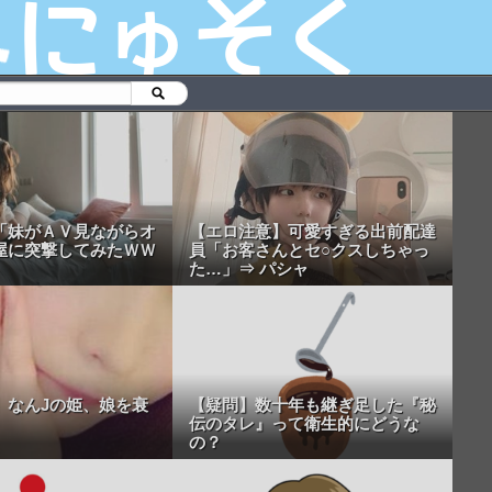
「妹がＡＶ見ながらオ
【エロ注意】可愛すぎる出前配達
屋に突撃してみたＷＷ
員「お客さんとセ○クスしちゃっ
た…」⇒ パシャ
】なんJの姫、娘を衰
【疑問】数十年も継ぎ足した『秘
伝のタレ』って衛生的にどうな
の？