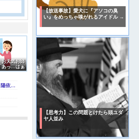
【放送事故】愛犬に『アソコの臭
い』をめっちゃ嗅がれるアイドル →
】お天気お姉
「あっ…はぁ
喘いでしまう
【画像】超清楚系シンガーソングライター、グラビアが可愛すぎるwwww“虫博士片田陽依、「ヤンジャン」で圧倒的な透明感ビジュアルを披露！！
【思考力】この問題とけたら頭ユダ
ヤ人並み