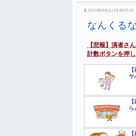
1:
2017/06/10(土) 19:39:07.03
なんくる
【悲報】演者さん
計数ボタンを押し
【
ヤ
【
ら
【