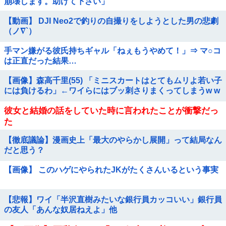
崩壊します。助けて下さい」
【動画】 DJI Neo2で釣りの自撮りをしようとした男の悲劇
（ノ∇`）
手マン嫌がる彼氏持ちギャル「ねぇもうやめて！」⇒ マ○コ
は正直だった結果…
【画像】森高千里(55) 「ミニスカートはとてもムリよ若い子
には負けるわ」←ワイらにはブッ刺さりまくってしまうw w
w w w w
彼女と結婚の話をしていた時に言われたことが衝撃だっ
た
【徹底議論】漫画史上「最大のやらかし展開」って結局なん
だと思う？
【画像】 このハゲにやられたJKがたくさんいるという事実
【悲報】ワイ「半沢直樹みたいな銀行員カッコいい」銀行員
の友人「あんな奴居ねえよ」他