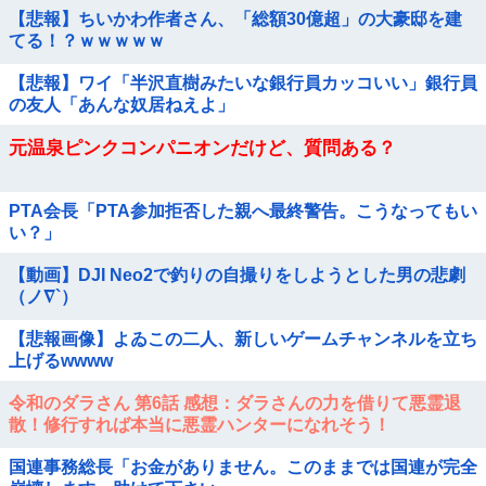
【悲報】ちいかわ作者さん、「総額30億超」の大豪邸を建
てる！？ｗｗｗｗｗ
【悲報】ワイ「半沢直樹みたいな銀行員カッコいい」銀行員
の友人「あんな奴居ねえよ」
元温泉ピンクコンパニオンだけど、質問ある？
PTA会長「PTA参加拒否した親へ最終警告。こうなってもい
い？」
【動画】DJI Neo2で釣りの自撮りをしようとした男の悲劇
（ノ∇`）
【悲報画像】よゐこの二人、新しいゲームチャンネルを立ち
上げるwwww
令和のダラさん 第6話 感想：ダラさんの力を借りて悪霊退
散！修行すれば本当に悪霊ハンターになれそう！
国連事務総長「お金がありません。このままでは国連が完全