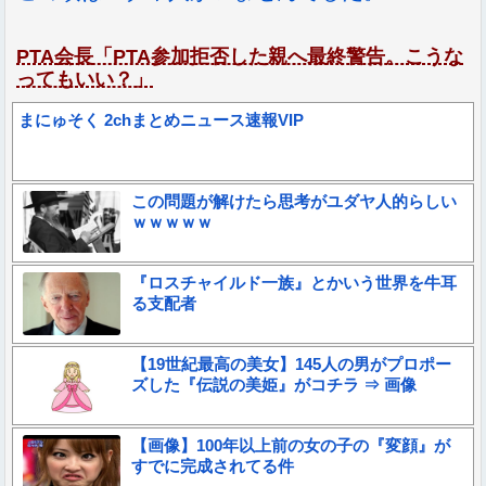
PTA会長「PTA参加拒否した親へ最終警告。こうな
ってもいい？」
まにゅそく 2chまとめニュース速報VIP
この問題が解けたら思考がユダヤ人的らしい
ｗｗｗｗｗ
『ロスチャイルド一族』とかいう世界を牛耳
る支配者
【19世紀最高の美女】145人の男がプロポー
ズした『伝説の美姫』がコチラ ⇒ 画像
【画像】100年以上前の女の子の『変顔』が
すでに完成されてる件