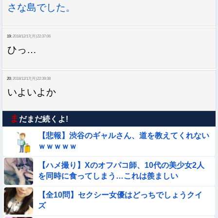
さな島でした。
19:
2018/12/17(月)22:37:06
ひっ…
20:
2018/12/17(月)22:39:38
いよいよか
ま
だまだ続くよ!
【悲報】渋谷のギャルさん、道を教えてくれない
ｗｗｗｗｗ
【ハメ撮り】Xのオフパコ師、10代の美少女2人
を同時に食ってしまう…これは羨ましい
【全10問】セクシー女優はどっちでしょうクイ
ズ