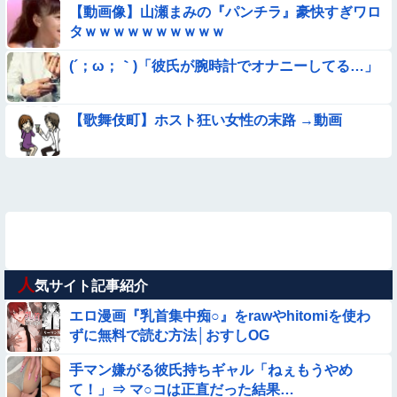
【動画像】山瀬まみの『パンチラ』豪快すぎワロ
タｗｗｗｗｗｗｗｗｗｗ
(´；ω；｀)「彼氏が腕時計でオナニーしてる…」
【歌舞伎町】ホスト狂い女性の末路 →動画
人
気サイト記事紹介
エロ漫画『乳首集中痴○』をrawやhitomiを使わ
ずに無料で読む方法│おすしOG
手マン嫌がる彼氏持ちギャル「ねぇもうやめ
て！」⇒ マ○コは正直だった結果…