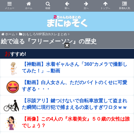
まにゅそく 2chまとめニュース速報VIP
ホーム
新着&人気
ホーム
おもしろ/VIP系2chスレまとめ
絵で辿る『フリーメーソン』の歴史
お
すすめ!
【神動画】水着ギャルさん「360°カメラで撮影し
てみた！」→動画
【動画】白人女さん、ただのバイトのくせに可愛
すぎる・・・
【示談アリ】鍵つけないで自転車放置して盗まれ
た瞬間に現行犯で捕まえるの楽しすぎワロタｗｗ
ｗｗ
【画像】この4人の『水着美女』５０歳の女性は誰
でしょう？