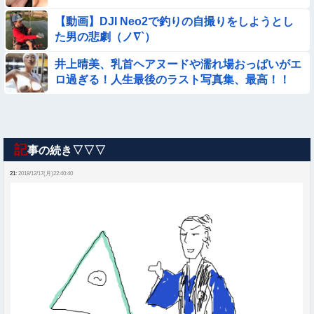
【動画】DJI Neo2で釣りの自撮りをしようとし
た男の悲劇（ノ∇`）
井上晴美、乳首ヘアヌードや濡れ場おっぱいがエ
ロ過ぎる！人生最後のラスト写真集、最高！！
記
事の続き▽▽▽
21:
2018/12/17(月)22:40:40