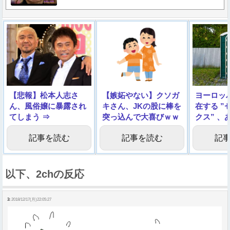
【悲報】松本人志さ
【嫉妬やない】クソガ
ヨーロッ
ん、風俗嬢に暴露され
キさん、JKの股に棒を
在する ”
てしまう ⇒
突っ込んで大喜びｗｗ
クス” 、
ｗｗｗｗｗｗｗｗ
□すぎる
記事を読む
記事を読む
記
以下、2chの反応
3:
2018/12/17(月)22:05:27