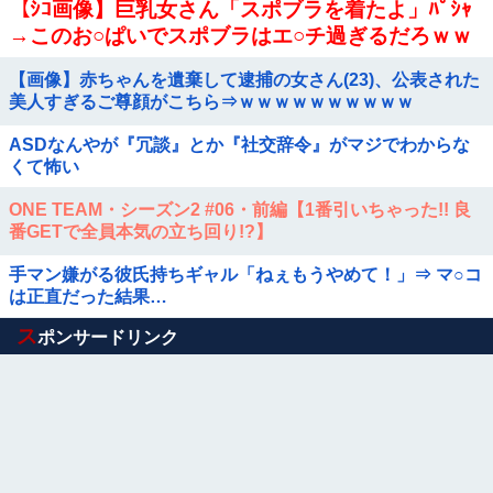
【ｼｺ画像】巨乳女さん「スポブラを着たよ」ﾊﾟｼｬ
→このお○ぱいでスポブラはエ○チ過ぎるだろｗｗ
ｗｗｗｗｗｗｗｗｗｗ
【画像】赤ちゃんを遺棄して逮捕の女さん(23)、公表された
美人すぎるご尊顔がこちら⇒ｗｗｗｗｗｗｗｗｗｗ
ASDなんやが『冗談』とか『社交辞令』がマジでわからな
くて怖い
ONE TEAM・シーズン2 #06・前編【1番引いちゃった!! 良
番GETで全員本気の立ち回り!?】
手マン嫌がる彼氏持ちギャル「ねぇもうやめて！」⇒ マ○コ
は正直だった結果…
Powered by livedoor 相互RSS
ス
ポンサードリンク