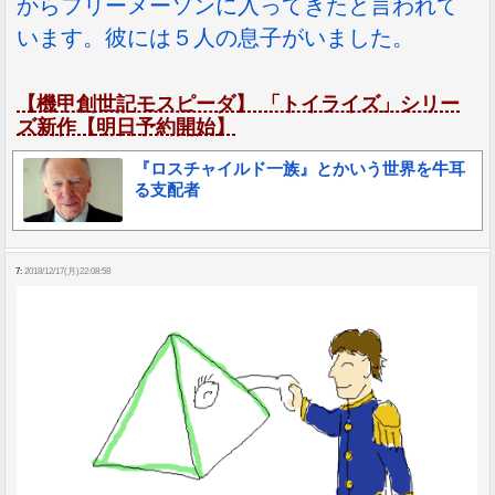
からフリーメーソンに入ってきたと言われて
います。彼には５人の息子がいました。
【機甲創世記モスピーダ】 「トイライズ」シリー
ズ新作【明日予約開始】
『ロスチャイルド一族』とかいう世界を牛耳
る支配者
7:
2018/12/17(月)22:08:58