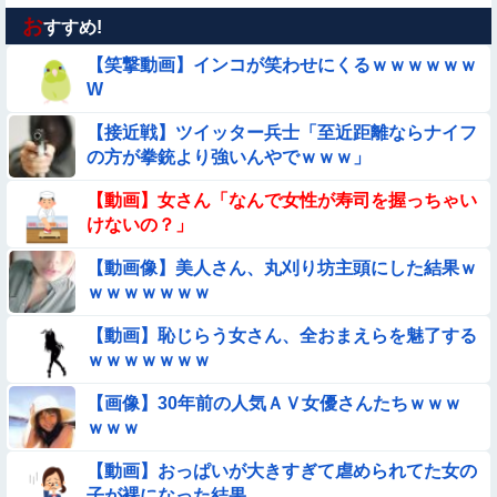
お
【画像】昔の日本人の水着、ゑっちｗｗｗｗｗｗｗ
すすめ!
【笑撃動画】インコが笑わせにくるｗｗｗｗｗｗ
【動画】美少女4人組の20年後の姿がヤバいwwwwww
W
【接近戦】ツイッター兵士「至近距離ならナイフ
【動画】韓国アイドルさん、ヱチヱチ限界点を超えてしまう
の方が拳銃より強いんやでｗｗｗ」
【画像】夏のバイクがヤバすぎるｗｗｗｗｗ
【動画】女さん「なんで女性が寿司を握っちゃい
けないの？」
【動画】広島に落とされた『原子爆弾』の『再現動画』がこち
【動画像】美人さん、丸刈り坊主頭にした結果ｗ
ら・・・
ｗｗｗｗｗｗｗ
【動画】デブの喧嘩 ガチでヤバい……
【動画】恥じらう女さん、全おまえらを魅了する
ｗｗｗｗｗｗｗ
【動画】女子中学生の『チン媚びダンス』が気持ち悪い🤮
【画像】30年前の人気ＡＶ女優さんたちｗｗｗ
【画像】プールに来てた水着JCたち どの娘を選ぶの？
ｗｗｗ
【動画】おっぱいが大きすぎて虐められてた女の
【画像】プールで水着が脱げちゃった女の子の反応ｗｗｗｗｗ
Sponsored Link
子が裸になった結果