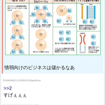
情弱向けのビジネスは儲かるなあ
7:
2016/03/06(日) 15:23:58.46 ID:KQftgw0d0.net
>>2
すげぇぇぇ