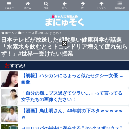
まにゅそく 2chまとめニュース速報VIP
ホーム
新着&人気
ホーム
ニュース系2chスレまとめ
日本テレビが放送した胡散臭い健康科学が話題
「水素水を飲むとミトコンドリア増えて疲れ知ら
ず！」#世界一受けたい授業
お
すすめ!
【朗報】ハシカンにちょっと似たセクシー女優 →
画像
「自分の顔…ブス過ぎてツラい…」って言ってる
女子たちの画像ください！
【漫画】鳥山明さん、40年前の下ネタｗｗｗｗｗ
ｗ
ヨーロッパの街中に存在する ”セ○クスボックス”