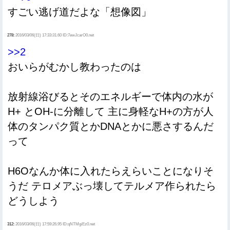
すごい逃げ道だよな「想像図」
278:
2016/03/06(日) 17:33:31.60 ID:7ewJcarO0.net
>>2
おいらがむかし教わったのは
放射線浴びるとそのエネルギーで体内の水が
H+ とOH-に分離して 主に身軽なH+の方が人
体のタンパク質とかDNAとかに悪さするんだ
って
H6Oなんか体に入れたらえらいことになりそ
うだ テロメアぶっ壊してテルメア作られたら
どうしよう
312:
2016/03/06(日) 17:59:26.95 ID:qNTMgiEz0.net