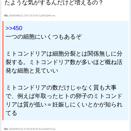
たような気がするんだけど増えるの？
451:
2016/03/06(日) 23:57:16.34 ID:CgVEOQ6n0.net
>>450
一つの細胞にいくつもあるぞ
ミトコンドリアは細胞分裂とは関係無しに分
裂する。ミトコンドリア数が多いほど概ね活
発な細胞と見ていい
ミトコンドリアの数だけじゃなく質も大事
で、例えば年取ったヒトの卵子のミトコンド
リアは質が低い＝妊娠しにくいとかが知られ
てる
521:
2016/03/07(月) 07:45:16.60 ID:SUanSkWT0.net