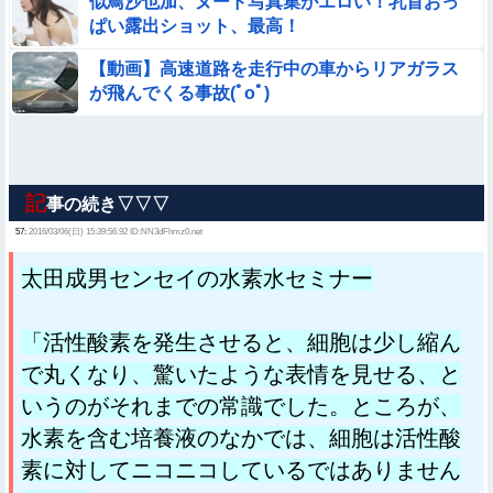
似鳥沙也加、ヌード写真集がエロい！乳首おっ
ぱい露出ショット、最高！
【動画】高速道路を走行中の車からリアガラス
が飛んでくる事故(ﾟoﾟ)
記
事の続き▽▽▽
57:
2016/03/06(日) 15:39:56.92 ID:NN3dFhmz0.net
太田成男センセイの水素水セミナー
「活性酸素を発生させると、細胞は少し縮ん
で丸くなり、驚いたような表情を見せる、と
いうのがそれまでの常識でした。ところが、
水素を含む培養液のなかでは、細胞は活性酸
素に対してニコニコしているではありません