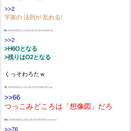
>>2
宇宙の 法則が 乱れる!
66:
2016/03/06(日) 15:45:05.36 ID:05URHdNl0.net
>>2
>H6Oとなる
>残りはO2となる
くっそわろたｗ
76:
2016/03/06(日) 15:47:49.76 ID:EDfBuY870.net
>>66
つっこみどころは「想像図」だろ
361:
2016/03/06(日) 19:21:36.20 ID:BDHNCVxm0.net
>>76