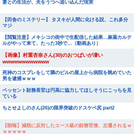
妻との生活が、夫をうつへ追い込んだ現実
【田舎のミステリー】 タヌキが人間に化ける説、これ多分
マジ
【閲覧注意】メキシコの街中で生配信した結果…麻薬カルテ
ルがやって来て、たった3秒で…（動画あり）
【画像】村重杏奈さん(30)のおつぱいが凄い
wwwwwwwwwwww
死神のコスプレをして隣のビルの屋上から病院を眺めていた
男を逮捕ｗｗｗ
ベッセント財務長官は円高に協力してほしそうにこっちを見
ている
ちとせよしのさん(26)の限界突破のドスケベ尻 part2
【朗報】減税に反対したエース級の財務官僚、左遷されるｗ
ｗｗｗｗｗ