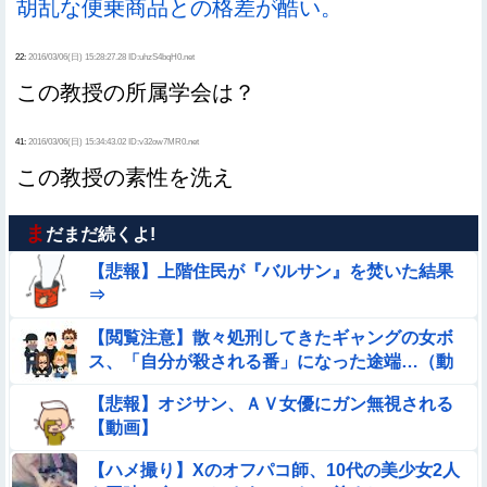
胡乱な便乗商品との格差が酷い。
22:
2016/03/06(日) 15:28:27.28 ID:uhzS4bqH0.net
この教授の所属学会は？
41:
2016/03/06(日) 15:34:43.02 ID:v32ow7MR0.net
この教授の素性を洗え
ま
だまだ続くよ!
【悲報】上階住民が『バルサン』を焚いた結果
⇒
【閲覧注意】散々処刑してきたギャングの女ボ
ス、「自分が殺される番」になった途端…（動
画あり）
【悲報】オジサン、ＡＶ女優にガン無視される
【動画】
【ハメ撮り】Xのオフパコ師、10代の美少女2人