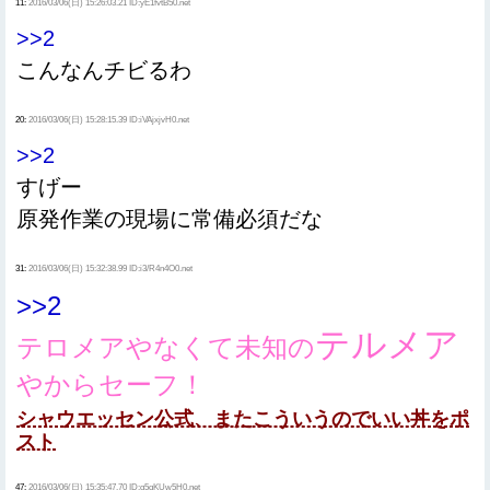
11:
2016/03/06(日) 15:26:03.21 ID:yE1fvtB50.net
>>2
こんなんチビるわ
20:
2016/03/06(日) 15:28:15.39 ID:iVAjxjvH0.net
>>2
すげー
原発作業の現場に常備必須だな
31:
2016/03/06(日) 15:32:38.99 ID:i3/R4n4O0.net
>>2
テルメア
テロメアやなくて未知の
やからセーフ！
シャウエッセン公式、またこういうのでいい丼をポ
スト
47:
2016/03/06(日) 15:35:47.70 ID:g5qKUw5H0.net