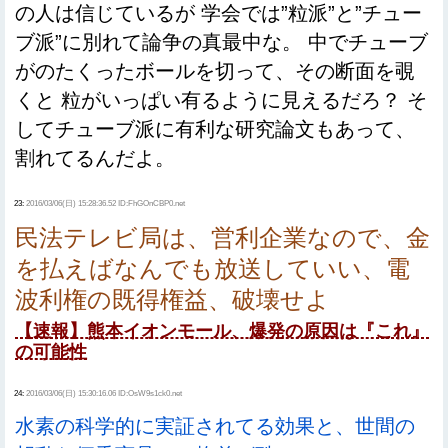
の人は信じているが 学会では”粒派”と”チュー
ブ派”に別れて論争の真最中な。 中でチューブ
がのたくったボールを切って、その断面を覗
くと 粒がいっぱい有るように見えるだろ？ そ
してチューブ派に有利な研究論文もあって、
割れてるんだよ。
23:
2016/03/06(日) 15:28:36.52 ID:FhGOnCBP0.net
民法テレビ局は、営利企業なので、金
を払えばなんでも放送していい、電
波利権の既得権益、破壊せよ
【速報】熊本イオンモール、爆発の原因は『これ』
の可能性
24:
2016/03/06(日) 15:30:16.06 ID:OsW9s1ck0.net
水素の科学的に実証されてる効果と、世間の