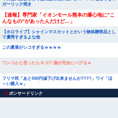
ガーリック焼き
【速報】専門家「イオンモール熊本の爆心地に”こ
んなもの”があったんだけど…」
【ホロライブ】シャインマスカットとかいう物体贈答品とし
て優秀すぎるよな他
この夏菜がシコすぎるｗｗｗｗ
ワンコかと思ったらネコ!? 脳が完全にバグるｗ
フリマ民「あと500円値下げ出来ませんか????」ワイ「ほ
～い購入ｗ」
Powered by livedoor 相互RSS
ス
ポンサードリンク