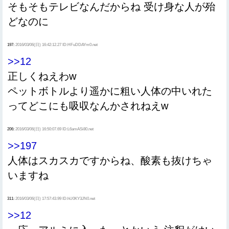
そもそもテレビなんだからね 受け身な人が殆
どなのに
197:
2016/03/06(日) 16:42:12.27 ID:HFuDDAYm0.net
>>12
正しくねえわw
ペットボトルより遥かに粗い人体の中いれた
ってどこにも吸収なんかされねえw
206:
2016/03/06(日) 16:50:07.69 ID:L6amASi80.net
>>197
人体はスカスカですからね、酸素も抜けちゃ
いますね
311:
2016/03/06(日) 17:57:43.99 ID:hU0KY3JN0.net
>>12