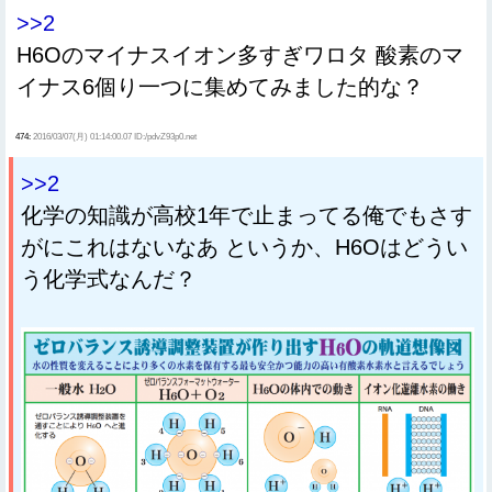
>>2
H6Oのマイナスイオン多すぎワロタ 酸素のマ
イナス6個り一つに集めてみました的な？
474:
2016/03/07(月) 01:14:00.07 ID:/pdvZ93p0.net
>>2
化学の知識が高校1年で止まってる俺でもさす
がにこれはないなあ というか、H6Oはどうい
う化学式なんだ？