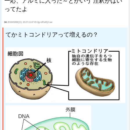
一応、アルミに入った～とかいう 注釈がはい
ってたよ
14:
2016/03/06(日) 15:27:11.87 ID:3g+dPuWj0.net
てかミトコンドリアって増えるの？