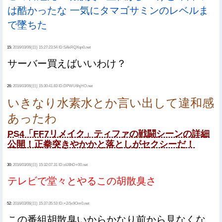
は酷かったな 一気にタマゴサミンのレベルま
で墜ちた
15:
2016/03/06(日) 15:27:23.54 ID:SAkRQXqn0.net
サーバー買えばいいわけ？
26:
2016/03/06(日) 15:30:41.83 ID:DPWU6hjHO.net
いきなり水素水とか言い出して違和感
あったわ
PS4「FF7リメイク」ティファの戦闘シーンの詳細
公開！正拳突きやかかと落としがセクシーだ！
30:
2016/03/06(日) 15:32:07.31 ID:sfJ8hD+00.net
テレビで堂々とやるこの胡散臭さ
52:
2016/03/06(日) 15:37:35.53 ID:+2i5x9Om0.net
この番組胡散臭いからかなり前から見なくな