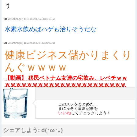
う
38:
2016/03/06(日) 15:33:46.99 ID:srxXUHro0.net
水素水飲めばハゲも治りそうだな
28:
2016/03/06(日) 15:31:46.55 ID:sTSzy/km0.net
健康ビジネス儲かりまくり
んぐｗｗｗｗ
【動画】 移民ベトナム女達の宅飲み、レベチｗｗ
ｗｗｗｗｗｗｗｗｗｗｗｗｗｗｗｗｗｗｗｗｗｗ
このスレをまとめた
まにゅそく最新記事を
いいね
してチェックしよう！
シェアしよう: d(･ω･｡)