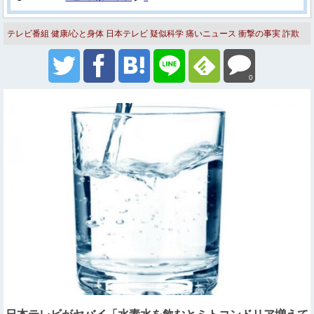
テレビ番組
健康/心と身体
日本テレビ
疑似科学
痛いニュース
衝撃の事実
詐欺
0