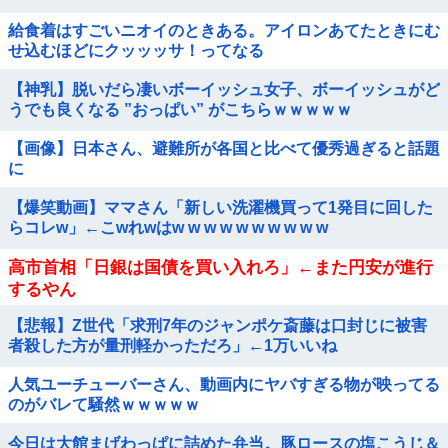
給食着はすごいニオイのときある。アイロンあてたときにむ
せ込むほどにクッッッサ！ってなる
【神乳】脱いだら凄いボーイッシュ女子、ボーイッシュがど
うでも良くなる ”おっぱい” がこちらｗｗｗｗｗ
【画像】日本さん、避難所が各国と比べて優秀過ぎると話題
に
【爆笑動画】ママさん「新しい洗濯機買って1発目に回した
らコレw」←こwれwはw w w w w w w w w w
高市首相「日銀は国債を買い入れろ」←また円安が進行
するやん
【悲報】Z世代「求刑7年のジャンポケ斎藤は口封じに被害
者殺した方が量刑軽かっただろ」←1万いいね
人気ユーチューバーさん、動画内にヤバすぎる物が映ってる
のがバレて騒然ｗｗｗｗｗ
今日は大館まげわっぱに詰めた弁当。豚ロースの塩こうじ＆