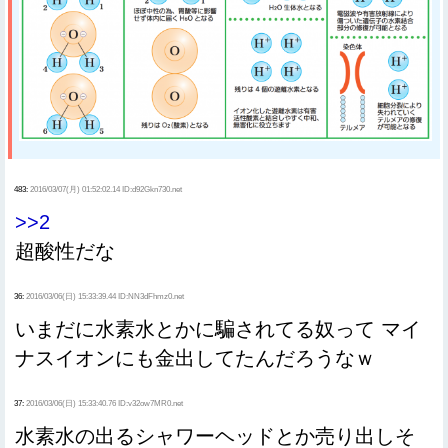
483:
2016/03/07(月) 01:52:02.14 ID:d92Gkn730.net
>>2
超酸性だな
36:
2016/03/06(日) 15:33:39.44 ID:NN3dFhmz0.net
いまだに水素水とかに騙されてる奴って マイ
ナスイオンにも金出してたんだろうなｗ
37:
2016/03/06(日) 15:33:40.76 ID:v32ow7MR0.net
水素水の出るシャワーヘッドとか売り出しそ