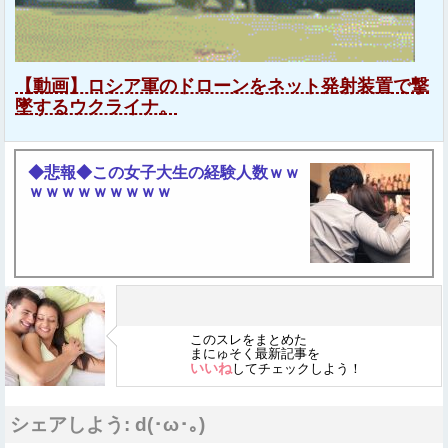
【動画】ロシア軍のドローンをネット発射装置で撃
墜するウクライナ。
◆悲報◆この女子大生の経験人数ｗｗ
ｗｗｗｗｗｗｗｗｗ
このスレをまとめた
まにゅそく最新記事を
いいね
してチェックしよう！
シェアしよう: d(･ω･｡)