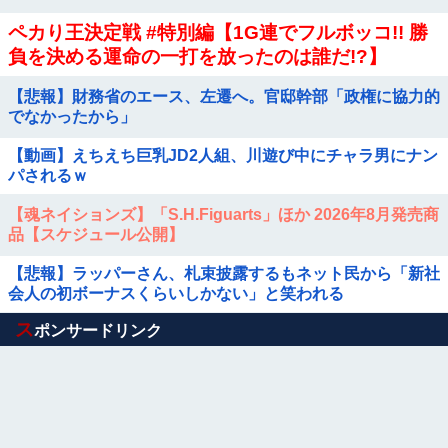
ペカり王決定戦 #特別編【1G連でフルボッコ!! 勝
負を決める運命の一打を放ったのは誰だ!?】
【悲報】財務省のエース、左遷へ。官邸幹部「政権に協力的
でなかったから」
【動画】えちえち巨乳JD2人組、川遊び中にチャラ男にナン
パされるｗ
【魂ネイションズ】「S.H.Figuarts」ほか 2026年8月発売商
品【スケジュール公開】
【悲報】ラッパーさん、札束披露するもネット民から「新社
会人の初ボーナスくらいしかない」と笑われる
Powered by livedoor 相互RSS
ス
ポンサードリンク