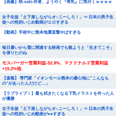
【画像】咲-saki-作者、ようやく『奇乳』に気付くｗｗｗｗ
女子生徒「土下座しながらオ○ニーしろ！」⇒ 日本の男子生
徒への性的いじめ動画がエロすぎる
【動画】手術中に熊本地震直撃やばすぎる
毎日暑いから雪に関連する映画でも観ようと「生きてこそ」
を借りたのね
モスバーガー営業利益-52.9%、マクドナルド営業利益
+15.2%他
【速報】 専門家「イオンモール熊本の爆心地に”こんなも
の”があったんだけど…」
【ラブライブ！】最も拭きたくなる下乳イラストを作った人
が優勝
女子生徒「土下座しながらオ○ニーしろ！」⇒ 日本の男子生
徒への性的いじめ動画が●●すぎる