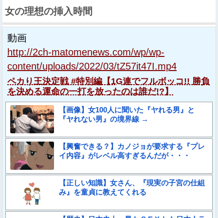
女の理想の挿入時間
動画
http://2ch-matomenews.com/wp/wp-
content/uploads/2022/03/tZ57it47I.mp4
ペカり王決定戦 #特別編【1G連でフルボッコ!! 勝負
を決める運命の一打を放ったのは誰だ!?】
【画像】女100人に聞いた『ヤれる男』と
『ヤれない男』の境界線 →
【興奮できる？】カノジョが要求する『プレ
イ内容』がレベル高すぎるんだが・・・
【正しい知識】女さん、『現実の子宮の仕組
み』を童貞に教えてくれる