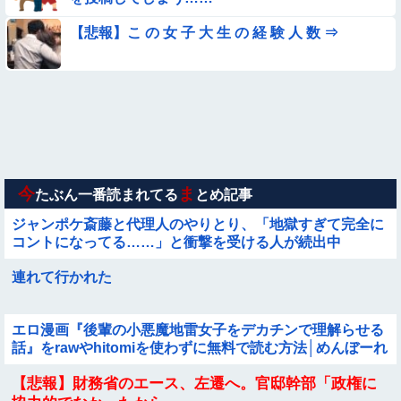
【画像】昔の日本人の水着、ゑっちｗｗｗｗｗｗｗ
【悲報】こ の 女 子 大 生 の 経 験 人 数 ⇒
【画像】夏のバイクがヤバすぎるｗｗｗｗｗ
【衝撃】ガチで『意識高い無能』が好きなワードと言えば？
【動画】韓国アイドルさん、ヱチヱチ限界点を超えてしまう
今
ま
たぶん一番読まれてる
とめ記事
ジャンポケ斎藤と代理人のやりとり、「地獄すぎて完全に
コントになってる……」と衝撃を受ける人が続出中
連れて行かれた
エロ漫画『後輩の小悪魔地雷女子をデカチンで理解らせる
話』をrawやhitomiを使わずに無料で読む方法│めんぼーれ
んぽー
【悲報】財務省のエース、左遷へ。官邸幹部「政権に