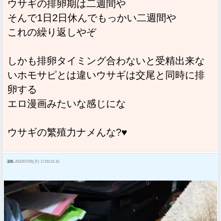
ウサギの排卵期は二週間や
そんで1日2日休んでもっかい二週間や
これの繰り返しやぞ
しかも排卵タイミング合わないと受精出来な
いホモサピとは違いウサギは交尾と同時に排
卵する
エロ漫画みたいな感じにな
ウサギの繁殖力ナメんな?♥
326:
2020/07/06(月) 17:05:24.16
動
画
プ