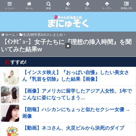
まにゅそく 2chまとめニュース速報VIP
ホーム
新着&人気
ホーム
生活/雑学系2chスレまとめ
【ｲﾝﾀﾋﾞｭｰ】女子たちに『理想の挿入時間』を聞
いてみた結果w
お
すすめ!
【インスタ映え】『おっぱい自慢』したい美女さ
ん『乳首を切除』した結果【画像】
【画像】アメリカに留学したアジア人女性、1年で
こんなに姿になってしまう…
【朗報】ハシカンにちょっと似たセクシー女優 →
画像
【動画】ネコさん、火災ビルから決死のダイブ