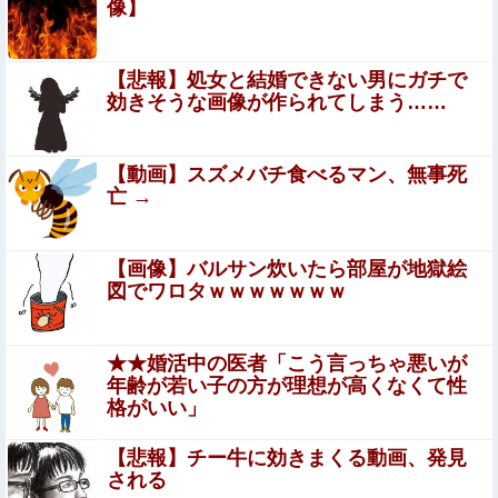
【動画】ロシア軍のドローンをネット発射装置で撃墜する
像】
ウクライナ。
33歳くらいから太ったせいか加齢で＊が緩んだのかチ
【悲報】処女と結婚できない男にガチで
ョビッと漏れるようになった
効きそうな画像が作られてしまう……
もしかして、マンションのベランダで七輪で焼き肉ってダ
メなの？????
【動画】スズメバチ食べるマン、無事死
亡 →
【閲覧注意】有名タレント(48歳)、生配信中に自傷行為。
想像の10倍エグくてファン全員トラウマに…
韓国サッカーのイメージが墜落
【画像】バルサン炊いたら部屋が地獄絵
図でワロタｗｗｗｗｗｗｗ
ぐらんぶる原作最新話、ヤバすぎる
★★婚活中の医者「こう言っちゃ悪いが
年齢が若い子の方が理想が高くなくて性
【画像】 暴走族のセ〇クス、エチエチすぎるｗｗｗwｗｗ
格がいい」
ｗｗｗｗｗｗ
【悲報】チー牛に効きまくる動画、発見
【画像あり】居酒屋「6人で長居して会計4939円！喋りた
される
Sponsored Link
いだけなら公園に行ってくれ（怒」