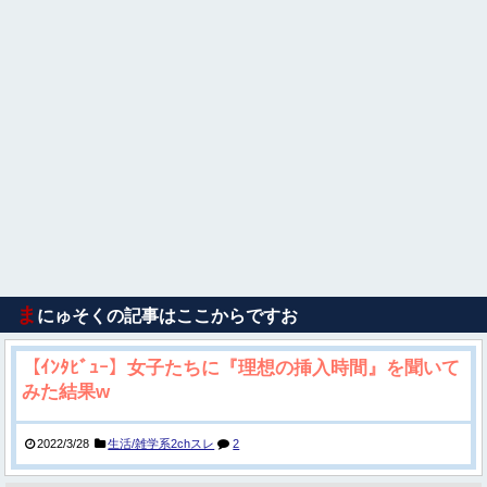
ま
にゅそくの記事はここからですお
【ｲﾝﾀﾋﾞｭｰ】女子たちに『理想の挿入時間』を聞いて
みた結果w
2022/3/28
生活/雑学系2chスレ
2