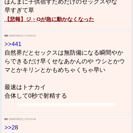
ほんまに子供宿すためだけのセックスやな
早すぎて草
【悲報】ジ・Oが急に動かなくなった
468:
2020/07/06(月) 17:15:01.61
>>441
自然界だとセックスは無防備になる瞬間やか
らできるだけ早くせなあかんのや ウシとかウ
マとかキリンとかもめちゃくちゃ早い
最速はトナカイ
合体して0秒で射精する
362:
2020/07/06(月) 17:07:21.38
>>28