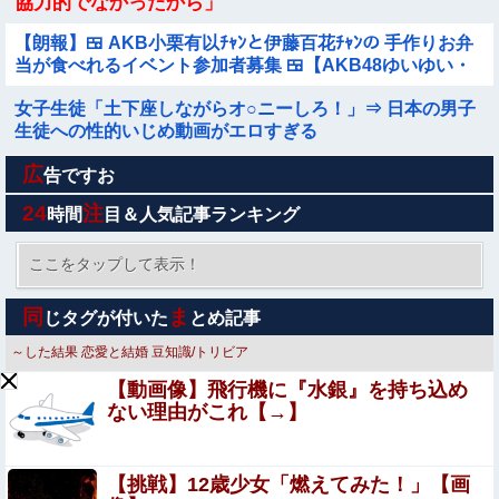
協力的でなかったから」
【朗報】🍱 AKB小栗有以ﾁｬﾝと伊藤百花ﾁｬﾝの 手作りお弁
当が食べれるイベント参加者募集 🍱【AKB48ゆいゆい・
いともも・41日後に放送す...
女子生徒「土下座しながらオ○ニーしろ！」⇒ 日本の男子
生徒への性的いじめ動画がエロすぎる
広
【投稿動画】 トー横女子さん、わずか3,000円をもらうた
告ですお
めに大人のチ●ポをしゃぶってしまう…
24
注
時間
目＆人気記事ランキング
この夏菜がシコすぎるｗｗｗｗ
ここをタップして表示！
【エ□漫画】 エ●チでだらしなく変貌してしまったいとこ
同
ま
じタグが付いた
とめ記事
のお姉ちゃんにチン○ン搾り取られちゃうショタ君…！
～した結果
恋愛と結婚
豆知識/トリビア
ワイ「子供2人目欲しいんやが、、、」ヨッメ「金は？育
【動画像】飛行機に『水銀』を持ち込め
児は？私の仕事は？キャリアは？」
ない理由がこれ【→】
【悲報】Z世代「求刑7年のジャンポケ斎藤は口封じに被害
者殺した方が量刑軽かっただろ」←1万いいね
【挑戦】12歳少女「燃えてみた！」【画