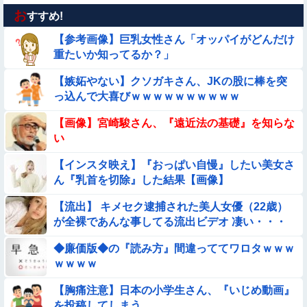
お
【画像】お前らこの超美人が整形か否か判定たのむ！！
すすめ!
【参考画像】巨乳女性さん「オッパイがどんだけ
【動画】広島に落とされた『原子爆弾』の『再現動画』がこち
重たいか知ってるか？」
ら・・・
【嫉妬やない】クソガキさん、JKの股に棒を突
【画像】女子高生「え待って、パパが隣りの車両いる。。。」
っ込んで大喜びｗｗｗｗｗｗｗｗｗｗ
【動画】女子中学生の『チン媚びダンス』が気持ち悪い🤮
【画像】宮崎駿さん、『遠近法の基礎』を知らな
い
【動画像】飛行機に『水銀』を持ち込めない理由がこれ【→】
【インスタ映え】『おっぱい自慢』したい美女さ
ん『乳首を切除』した結果【画像】
【動画】デブの喧嘩 ガチでヤバい……
【流出】 キメセク逮捕された美人女優（22歳）
が全裸であんな事してる流出ビデオ 凄い・・・
【動画】こういう貧乳の陰女と付き合えますかｗｗｗｗｗｗｗ
◆廉価版◆の『読み方』間違っててワロタｗｗｗ
【動画】力士さん、ボクサーをボコってしまう
ｗｗｗｗ
【胸痛注意】日本の小学生さん、『いじめ動画』
【動画】美少女4人組の20年後の姿がヤバいwwwwww
を投稿してしまう……