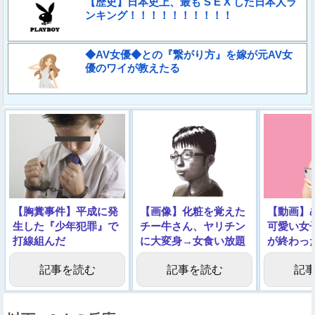
【歴史】日本史上、最も S E X した日本人ラ
ンキング！！！！！！！！！！
◆AV女優◆との『繋がり方』を嫁が元AV女
優のワイが教えたる
【胸糞事件】平成に発
【画像】化粧を覚えた
【動画】
生した『少年犯罪』で
チー牛さん、ヤリチン
可愛い女
打線組んだ
に大変身→女食い放題
が終わっ
になるｗｗｗｗｗｗｗ
ルノをご
記事を読む
記事を読む
記
ｗｗｗ