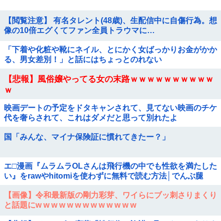
【閲覧注意】 有名タレント(48歳)、生配信中に自傷行為。想
像の10倍エグくてファン全員トラウマに…
「下着や化粧や靴にネイル、とにかく女ばっかりお金がかか
る、男女差別！」と話にはちょっとのれない
【悲報】風俗嬢やってる女の末路ｗｗｗｗｗｗｗｗｗｗ
ｗ
映画デートの予定をドタキャンされて、見てない映画のチケ
代を奢らされて、これはダメだと思って別れたよ
国「みんな、マイナ保険証に慣れてきたー？」
エ□漫画『ムラムラOLさんは飛行機の中でも性欲を満たした
い』をrawやhitomiを使わずに無料で読む方法│でんぶ腿
【画像】令和最新版の剛力彩芽、ワイらにブッ刺さりまくり
と話題にw w w w w w w w w w w w w