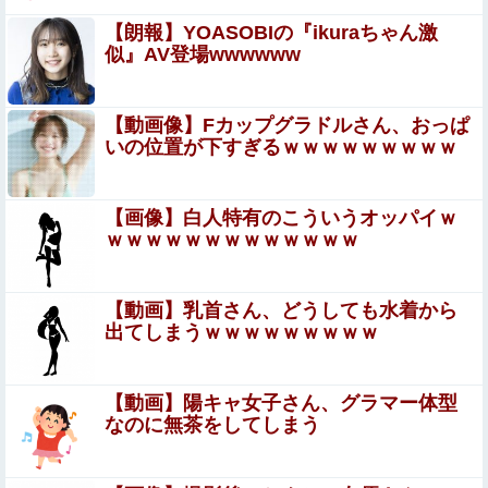
w w w w
【衝撃】ハンターハンター、とんでもねえ伏線が発掘され
【朗報】YOASOBIの『ikuraちゃん激
る。クルタ族の虐殺犯人がツェリードニヒだった模様！
似』AV登場wwwwww
【画像あり】えっ、ワイ氏の「貯金」・・・多す
ぎ・・・？
【動画像】Fカップグラドルさん、おっぱ
いの位置が下すぎるｗｗｗｗｗｗｗｗｗ
独身時代毎朝トメに駅まで送ってもらってた夫「おい駅ま
で送れよ」私「だって子供寝てるのよ」夫「起こせばいい
だろ！」私「歩いて行ける距離でしょう！」夫「俺は仕事
【画像】白人特有のこういうオッパイｗ
【悲報】Z「なんでセルフレジなのに自分で商品通さない
なんだぞ！」
ｗｗｗｗｗｗｗｗｗｗｗｗｗ
といけないんだ」
【画像】令和最新版の剛力彩芽、ワイらにブッ刺さりまく
【動画】乳首さん、どうしても水着から
りと話題にw w w w w w w w w w w w w
出てしまうｗｗｗｗｗｗｗｗｗ
【悲報】有名漫画家、がんを公表「大腸癌になってしまい
ました。肝臓に転移も見られてステージ4です」
【動画】陽キャ女子さん、グラマー体型
【ワンピース】 で死んだキャラで打順組んだったｗｗｗｗ
なのに無茶をしてしまう
Sponsored Link
畑下由佳アナ ニットの胸元がくっきり！！