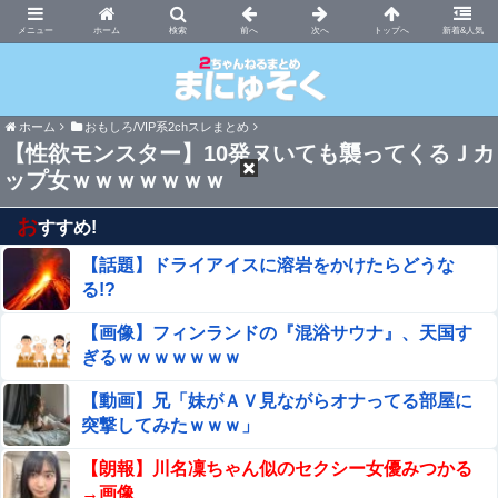
まにゅそく 2chまとめニュース速報VIP
ホーム
新着&人気
ホーム
おもしろ/VIP系2chスレまとめ
【性欲モンスター】10発ヌいても襲ってくるＪカ
ップ女ｗｗｗｗｗｗｗ
お
すすめ!
【話題】ドライアイスに溶岩をかけたらどうな
る!?
【画像】フィンランドの『混浴サウナ』、天国す
ぎるｗｗｗｗｗｗｗ
【動画】兄「妹がＡＶ見ながらオナってる部屋に
突撃してみたｗｗｗ」
【朗報】川名凜ちゃん似のセクシー女優みつかる
→画像