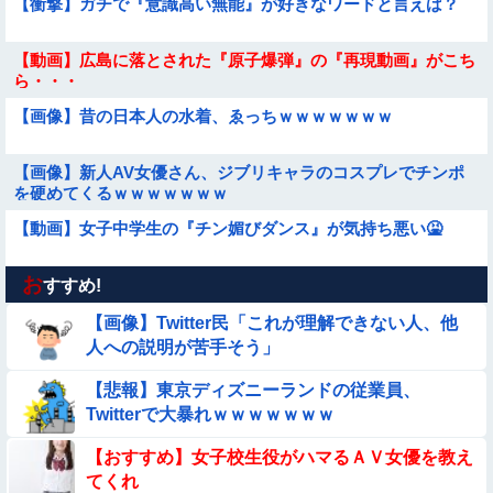
【衝撃】ガチで『意識高い無能』が好きなワードと言えば？
【動画】広島に落とされた『原子爆弾』の『再現動画』がこち
ら・・・
【画像】昔の日本人の水着、ゑっちｗｗｗｗｗｗｗ
【画像】新人AV女優さん、ジブリキャラのコスプレでチンポ
を硬めてくるｗｗｗｗｗｗｗ
【動画】女子中学生の『チン媚びダンス』が気持ち悪い🤮
お
【動画像】飛行機に『水銀』を持ち込めない理由がこれ【→】
すすめ!
【画像】Twitter民「これが理解できない人、他
【画像】巨大マンボウの稚魚さん、金平糖みたいでカワイイｗ
人への説明が苦手そう」
【悲報】東京ディズニーランドの従業員、
【動画】韓国アイドルさん、ヱチヱチ限界点を超えてしまう
Twitterで大暴れｗｗｗｗｗｗｗ
【動画】小池栄子似のGカップ女子高生「知らないオジさんに
【おすすめ】女子校生役がハマるＡＶ女優を教え
襲われてオッパイ揉まれた」
てくれ