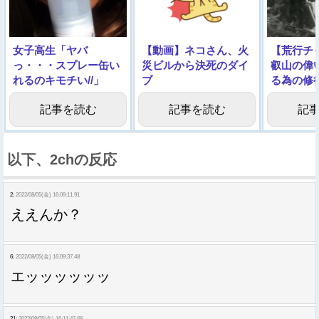
女子高生「ヤバ
【動画】ネコさん、火
【荒行チ
っ・・・スプレー缶い
災ビルから決死のダイ
叡山の偉
れるのキモチい//」
ブ
る為の修
ｗｗｗｗ
記事を読む
記事を読む
記
以下、2chの反応
2:
2022/08/05(金) 16:09:11.91
ええんか？
6:
2022/08/05(金) 16:09:37.48
エッッッッッッ
21:
2022/08/05(金) 16:11:42.68