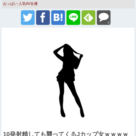
おっぱい
人気AV女優
0
10発射精しても襲ってくるJカップ女ｗｗｗｗ