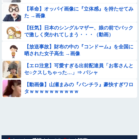
【画像】この美人ママ、脱いだら凄い・・・
【革命】オッパイ画像に『立体感』を持たせてみ
た →画像
【動画】デブの喧嘩 ガチでヤバい……
【狂気】日本のシングルマザー、娘の前でバック
で激しく突かれてしまう・・・（動画）
【画像】夏のバイクがヤバすぎるｗｗｗｗｗ
【放送事故】財布の中の『コンドーム』を全国に
【動画】力士さん、ボクサーをボコってしまう
晒された女子高生 →画像
【エロ注意】可愛すぎる出前配達員「お客さんと
【動画】こういう貧乳の陰女と付き合えますかｗｗｗｗｗｗｗ
セ○クスしちゃった…」⇒ パシャ
【画像】お前らこの超美人が整形か否か判定たのむ！！
【動画像】山瀬まみの『パンチラ』豪快すぎワロ
タｗｗｗｗｗｗｗｗｗｗ
【ロマン】世界を動かした暗号ランキング
【画像】女子高生「え待って、パパが隣りの車両いる。。。」
【動画】美少女4人組の20年後の姿がヤバいwwwwww