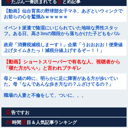
今
ま
たぶん一番読まれてる
とめ記事
【動画】仙台育英の野球部女子マネ、あざといウィンクで
お前らの心を鷲掴みｗｗｗｗｗ
イベント派遣で陰湿にいじられていた地味な男性スタッ
フ。ある日、高さ3mの階段から落ちかけた子どもをパル
クールで爆走＆ダイブし間一髪で救出！職場の手のひら返
政府「消費税減税しまーす！」企業「うおおおお！便乗値
しと評価爆上げが凄まじかったｗｗ
上げタイムきたっ！減税分値上げするぞ～！！」
【動画】ショートスリーパーで有名な人、視聴者から
「寝た方がいい」と言われブチギレ
母と一緒の時に、明らかに足に障害がある方が歩いてい
た。母「なんであんな歩き方なの？ふざけてるの？」
職場の人妻と不倫をして、ついに、、、
広
【画像】 ディズニーランドで買える「いなり寿司」がめち
告ですお
ゃめちゃ美味しそう
24
注
時間
目＆人気記事ランキング