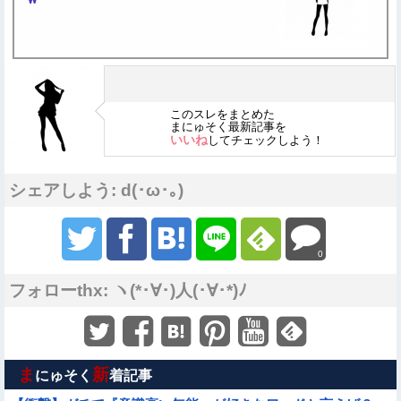
このスレをまとめた
まにゅそく最新記事を
いいね
してチェックしよう！
シェアしよう: d(･ω･｡)
0
フォローthx: ヽ(*･∀･)人(･∀･*)ﾉ
ま
新
にゅそく
着記事