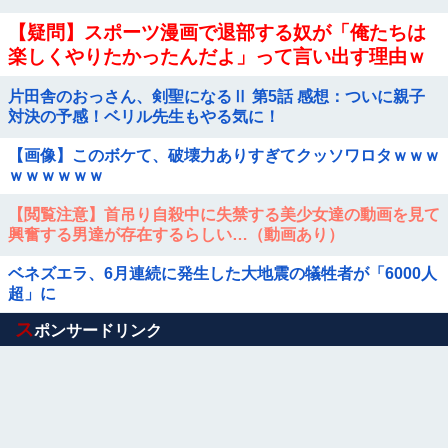
【疑問】スポーツ漫画で退部する奴が「俺たちは
楽しくやりたかったんだよ」って言い出す理由ｗ
ｗｗｗｗ他
片田舎のおっさん、剣聖になるⅡ 第5話 感想：ついに親子
対決の予感！ベリル先生もやる気に！
【画像】このボケて、破壊力ありすぎてクッソワロタｗｗｗ
ｗｗｗｗｗｗ
【閲覧注意】首吊り自殺中に失禁する美少女達の動画を見て
興奮する男達が存在するらしい…（動画あり）
ベネズエラ、6月連続に発生した大地震の犠牲者が「6000人
超」に
Powered by livedoor 相互RSS
ス
ポンサードリンク