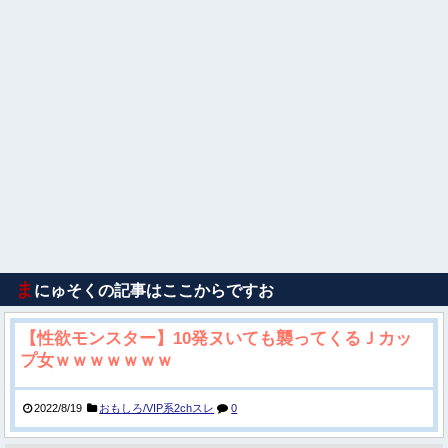
ま
にゅそくの記事はここからですお
【性欲モンスター】10発ヌいても襲ってくるＪカッ
プ女ｗｗｗｗｗｗｗ
2022/8/19
おもしろ/VIP系2chスレ
0