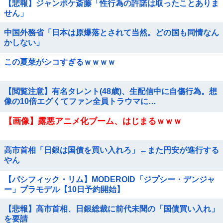
【悲報】ジャンポケ斎藤「性行為の許諾は取ったことありま
せん」
中国外務省「日本は原爆落とされて当然。どの国も同情なん
かしない」
この夏菜がシコすぎるｗｗｗｗ
【閲覧注意】有名タレント(48歳)、生配信中に自傷行為。想
像の10倍エグくてファン全員トラウマに…
【画像】露悪アニメ化ブーム、はじまるｗｗｗ
高市首相「日銀は国債を買い入れろ」←また円安が進行する
やん
【パシフィック・リム】MODEROID「ジプシー・デンジャ
ー」プラモデル【10日予約開始】
【悲報】高市首相、日銀総裁に前代未聞の「国債買い入れ」
を要請