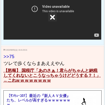
77:
2022/08/05(金) 16:41:35.01
>>75
ツレで歩くならまあええやん
【怒報】 国税庁「あのさぁ！君らがちゃんと納税
してくれないとこうなっちゃうけどどうする？！」
←これw w w w w w w w
【ｻﾝｷｭｰｺﾛﾅ】最近の『新人ＡＶ女優』
たち、レベルが高すぎるｗｗｗｗｗｗ
ｗ