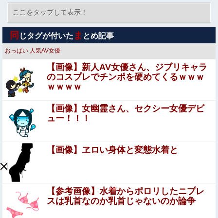
ジャンポケ斎藤と代理人のやりとり、「地獄すぎて完全に
コントになってる……」と衝撃を受ける人が続出中
ここをタップして表示！
【閲覧注意・動画】大阪で警察に射殺された男の動画、エ
同
ま
じタグが付いた
とめ記事
グい 撃たれてから叫びながら苦しみもがいて死ぬ
おっぱい
人気AV女優
【悲報】風俗嬢やってる女の末路ｗｗｗｗｗｗｗｗｗｗｗ
【画像】新人AV女優さん、ジブリキャラ
のコスプレでチンポを硬めてくるｗｗｗ
ｗｗｗｗ
滝沢秀明社長、熊本入り示唆「男手が必要。時間を見つけ
て行きたい」
【画像】女幽霊さん、セクシー女優デビ
エ□漫画『ムラムラOLさんは飛行機の中でも性欲を満たし
ュー！！！
たい』をrawやhitomiを使わずに無料で読む方法│でんぶ腿
【悲報】中国の不動産市場、ガチで逝く
【画像】ヱロい身体と変態水着と
鈴木奈々「垂れてたバストが上がった！」「今が一番バス
ト大きい！」下着姿で豊満な美バストを披露
【参考画像】水着からポロリしたニプレ
スは乳首なのか乳首じゃないのか論争
【怒報】国税庁「あのさぁ！君らがちゃんと納税してくれ
ないとこうなっちゃうけどどうする？！」←これw w w w