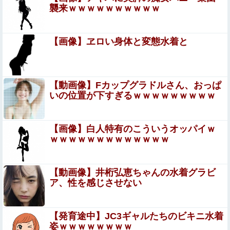
変してしまう・・・他
襲来ｗｗｗｗｗｗｗｗｗｗ
【動画】地震発生時の熊本総合病院の手術室の様
子が(((ﾟДﾟ)))
【画像】ヱロい身体と変態水着と
積水ハウス「地面師に55億円騙し取られた…」ワイ「はえ
ーかわいそう…会社滅茶苦茶やろなぁ」
【動画像】Fカップグラドルさん、おっぱ
開脚させられマ○コ丸出し状態で、ク○ニされてる美女たち
いの位置が下すぎるｗｗｗｗｗｗｗｗｗ
【速報】れいわ新選組さん「いのちの党」に改名ｗｗｗｗ
【画像】白人特有のこういうオッパイｗ
ｗｗｗｗ
ｗｗｗｗｗｗｗｗｗｗｗｗｗ
【速報】ジャンポケ斉藤の被害女性「バウムクーヘン売っ
たりTikTokライブしててムカついたから示談しなかった」
【動画像】井桁弘恵ちゃんの水着グラビ
【艦これ】みぃむちゃんｶﾜｲｲﾈｴ・・・
ア、性を感じさせない
【エ□漫画】 夏休みに都会からやってきたギャルJKとひょ
【発育途中】JC3ギャルたちのビキニ水着
んなことで出会って懐かれたんだけど、頻繁にウチにやっ
姿ｗｗｗｗｗｗｗｗ