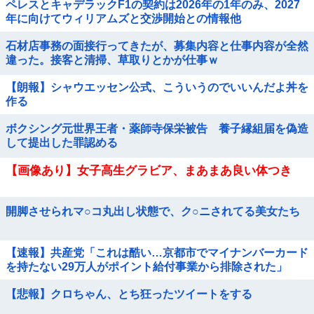
ペレスとキャデラックF1の契約は2026年の1年のみ、2027
年に向けてウィリアムズと交渉開始との情報他
石材店事務の面接行ってきたが、募集内容と仕事内容が全然
違った。接客と清掃、草取りとかが仕事ｗ
【朗報】シャウエッセン公式、こういうのでいいんだよ丼を
作る
ボクシング元世界王者・薬師寺保栄被告 養子縁組届を偽造
して提出した罪認める
【画像あり】女子高生グラビア、まあまあ良い体つき
開脚させられマ○コ丸出し状態で、ク○ニされてる美女たち
【速報】共産党「これは酷い…京都市でマイナンバーカード
を持たない29万人がポイント給付事業から排除された」
【悲報】クロちゃん、とち狂ったツイートをする