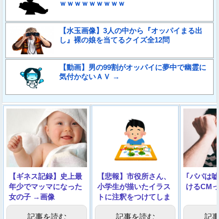
ｗｗｗｗｗｗｗｗｗ
【水玉画像】3人の中から『オッパイまる出
し』裸の娘を当てるクイズ全12問
【動画】男の99割がオッパイに夢中で幽霊に
気付かないＡＶ →
【ギネス記録】史上最
【悲報】市役所さん、
｢パパは
年少でマッマになった
小学生が描いたイラス
けるCM
女の子 →画像
トに注釈をつけてしま
う【画像】
記事を読む
記事を読む
記