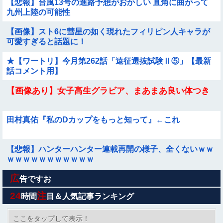
【悲報】台風13号の進路予想がおかしい 直角に曲がって
九州上陸の可能性
【画像】スト6に彗星の如く現れたフィリピン人キャラが
可愛すぎると話題に！
★【ワートリ】今月第262話「遠征選抜試験Ⅱ⑤」【最新
話コメント用】
【画像あり】女子高生グラビア、まあまあ良い体つき
田村真佑『私のDカップをもっと知って』←これ
【悲報】ハンターハンター連載再開の様子、全くないｗｗ
ｗｗｗｗｗｗｗｗｗｗｗ
広
【画像】 ジオン兵「キャノン担いだデブ？近接は無理だろ
告ですお
（笑）」→
24
注
時間
目＆人気記事ランキング
【画像】田中みな実さん、妊娠中とは思えないヒール姿で
登場してしまう他
ここをタップして表示！