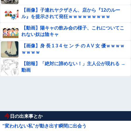
【画像】子連れヤクザさん、店から『12のルー
ル』を提示されて発狂ｗｗｗｗｗｗｗｗｗ
【動画】陽キャの飲み会の様子、これについてこ
れない奴は陰キャ
【画像】身 長 1 3 4 セ ン チ の A V 女 優ｗｗｗｗ
ｗｗｗｗ
【朗報】「絶対に諦めない！」主人公が現れる →
動画
今
日の出来事とか
“変われない私”が動き出す瞬間に出会う