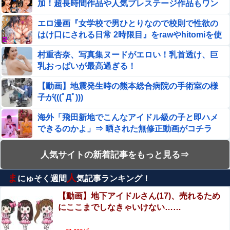
加！超長時間作品や人気プレステージ作品もワン
【画像】絵師「印刷会社にゴミみたい印刷されたから晒す
コイン継続中！
わ」→お前がクレーマーだと大炎上
エロ漫画『女学校で男ひとりなので校則で性欲の
はけ口にされる日常 2時限目』をrawやhitomiを使
残業でクタクタになって帰宅し、気晴らしにゲームやスマ
わずに無料で読む方法│クレスタ
ホをちょっとしてるだけなのに妊娠中の妻がため息をつき
村重杏奈、写真集ヌードがエロい！乳首透け、巨
ながら家事をする
乳おっぱいが最高過ぎる！
【ホリミヤ】 吉川由紀ちゃんとハメ撮りえ●ち♥
【動画】地震発生時の熊本総合病院の手術室の様
子が(((ﾟДﾟ)))
【閲覧注意】 お願いだからフェイクであってほしいこの女
児の動画、本物だった…
海外「飛田新地でこんなアイドル級の子と即ハメ
できるのかよ」⇒ 晒された無修正動画がコチラ
【画像】 真夏日のプール、ガチで最高すぎｗｗｗｗｗｗｗ
ｗｗｗ
【閲覧注意】ENHYPEN・NI-KIファン「みなちゃ
人気サイトの新着記事をもっと見る⇒
【爆笑】かつや、「値下げ」しても高いｗｗｗｗｗ
ん」（キャバ嬢・MINA）自殺動画
ま
人
にゅそく週間
気記事ランキング！
【動画】両方馬鹿（笑）ミニストップでトラック
めるる似のA●女優 前田美波、妹と勘違いされるｗｗｗ
と衝突したドラレコが（ノ∇`）
【動画】地下アイドルさん(17)、売れるため
にここまでしなきゃいけない……
エロ漫画『怪物の寵愛』をrawやhitomiを使わずに
【朗報】シャウエッセン公式、こういうのでいいんだよ丼
無料で読む方法│揚げ三昧