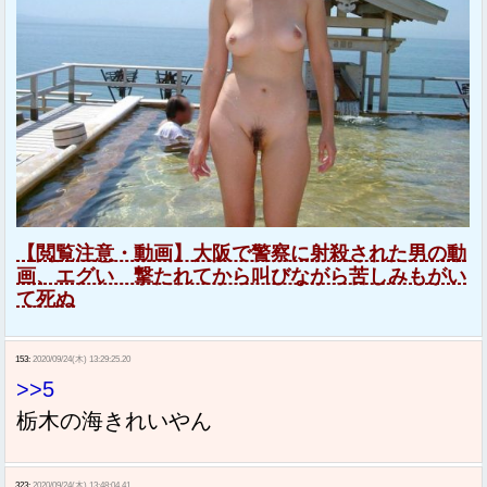
【閲覧注意・動画】大阪で警察に射殺された男の動
画、エグい 撃たれてから叫びながら苦しみもがい
て死ぬ
153:
2020/09/24(木) 13:29:25.20
>>5
栃木の海きれいやん
323:
2020/09/24(木) 13:48:04.41