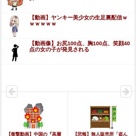
て来るようになりある日一線を越え...
【日向坂46】藤嶌果歩写真集公式、お詫び
【動画】ヤンキー美少女の生足裏配信ｗ
ｗｗｗｗｗ
【朗報】マンジャラーワイ、マンジャロ使用して8週間た
った結果
【動画像】お尻100点、胸100点、笑顔40
【悲報】みい山の作者、自分の過去を消しまくる
点の女の子が発見される
【閲覧注意】ENHYPEN・NI-KIファン「みなちゃん」
（キャバ嬢・MINA）自殺動画
石材店事務の面接行ってきたが、募集内容と仕事内容が全
然違った。接客と清掃、草取りとかが仕事ｗ
【驚愕】嫁ニーで救急車騒ぎ！その悲惨な結末がこれｗｗ
ｗ
内田梨瑚受刑者「社会に戻りたいです」
英国人「獲得してくれ」上田綺世、ブライトン移籍が浮
【衝撃動画】中国の『高層
【悲報】無人販売所「盗ん