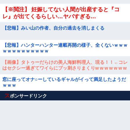
【※閲注】 妊娠してない人間が出産すると『コ
レ』が出てくるらしい…ヤバすぎる…
【悲報】みい山の作者、自分の過去を消しまくる
【悲報】ハンターハンター連載再開の様子、全くないｗｗｗ
ｗｗｗｗｗｗｗｗｗｗ
【画像】タトゥーだらけの美人海鮮料理人、現る！！←コレ
はセクシー過ぎてワイらにブッ刺さりまくりw w w w w w w
w w
窓に座ってオナ○ーしているギャルがイって満足したようだ
ｗｗｗ
Powered by livedoor 相互RSS
ス
ポンサードリンク