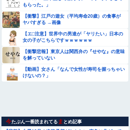
もらった。」
【動画】 女子中学生さん、タクシー運ちゃんに感電させられ死
亡……
【衝撃】江戸の遊女（平均寿命20歳）の食事が
ヤバすぎる →画像
★【画像】この飲み物覚えてるやつ0人説
【エ□注意】世界中の男達が「ヤリたい」日本の
【画像】プールに来てた水着JCたち どの娘を選ぶの？
女の子がこちらですｗｗｗｗｗｗ
【衝撃悲報】東京人は関西弁の『せやな』の意味
【悲報】ま～んさん、ドッキリにひっかかってしまう【→動
を解っていない
画】
【画像】日本のえちえち女性犯罪者ｗｗｗｗｗｗｗ
【動画】女さん「なんで女性が寿司を握っちゃい
けないの？」
【画像】夏のバイクがヤバすぎるｗｗｗｗｗ
【ロマン】世界を動かした暗号ランキング
【動画】広島に落とされた『原子爆弾』の『再現動画』がこち
ら・・・
今
ま
たぶん一番読まれてる
とめ記事