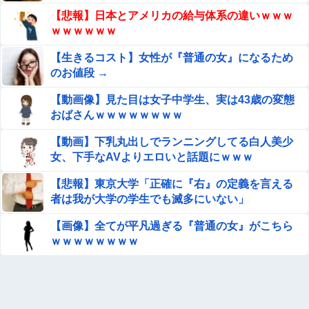
クマが害獣扱いされる風潮にドラマ脚本家が不快感、
【悲報】日本とアメリカの給与体系の違いｗｗｗ
「何度もクマに会ったことがあるけど全然怖くなかっ
ｗｗｗｗｗｗ
た」と主張しており……他
【画像】タトゥーだらけの美人海鮮料理人、現る！！←コ
【生きるコスト】女性が『普通の女』になるため
レはセクシー過ぎてワイらにブッ刺さりまくりw w w w w
のお値段 →
w w w w
海外「飛田新地でこんなアイドル級の子と即ハメできるの
【動画像】見た目は女子中学生、実は43歳の変態
かよ」⇒ 晒された無修正動画がコチラ
おばさんｗｗｗｗｗｗｗｗ
村重杏奈、写真集ヌードがエロい！乳首透け、巨乳おっぱ
【動画】下乳丸出しでランニングしてる白人美少
いが最高過ぎる！
女、下手なAVよりエロいと話題にｗｗｗ
【画像】『To LOVEる』のアクキー、不評だった理由が明
【悲報】東京大学「正確に『右』の定義を言える
確すぎる
者は我が大学の学生でも滅多にいない」
女さん、ワンピースグッズを大量注文→全キャンセルで逮
【画像】全てが平凡過ぎる『普通の女』がこちら
捕ｗｗｗ
ｗｗｗｗｗｗｗｗ
同窓会でいじめっ子が話を美化し「俺のおかげで社会で耐
えられる体ができたろw」と調子に乗る←武道で体を鍛え
た元被害者に詰め寄られて顔面蒼白で平謝りｗｗｗ
息子のオ●ニーを発見したワイの嫁、全ての対応を間違え