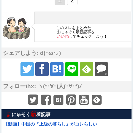
このスレをまとめた
まにゅそく最新記事を
いいね
してチェックしよう！
シェアしよう: d(･ω･｡)
8
フォローthx: ヽ(*･∀･)人(･∀･*)ﾉ
ま
新
にゅそく
着記事
【動画】中国の『上級の暮らし』がコレらしい