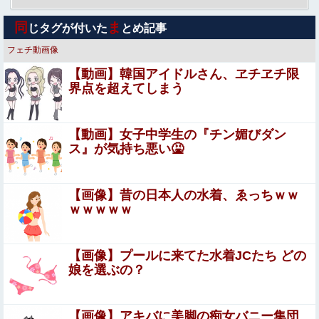
【画像】大阪の高校「制服を”これ”に変えたら志願者がめ
同
ま
じタグが付いた
とめ記事
ちゃくちゃ増えた」
フェチ動画像
【画像】田中みな実さん、妊娠中とは思えないヒール姿で
【動画】韓国アイドルさん、ヱチヱチ限
登場してしまう
界点を超えてしまう
ボクシング元世界王者・薬師寺保栄被告 養子縁組届を偽
造して提出した罪認める
【動画】女子中学生の『チン媚びダン
【閲覧注意】お願いだからフェイクであってほしいこの女
ス』が気持ち悪い🤮
児の動画、本物だった…
【ウマ娘】トレーナーに家に帰って電気つけたらステ
【画像】昔の日本人の水着、ゑっちｗｗ
ィルトレさんが立ってるだけで普通に怖い」説を検証
ｗｗｗｗｗ
するケイちゃん
七咲逢と援交生ハメ交渉♥️????♥️????♥️
【画像】プールに来てた水着JCたち どの
娘を選ぶの？
【速報】共産党「これは酷い…京都市でマイナンバーカー
ドを持たない29万人がポイント給付事業から排除された」
「キム兄」こと木村祐一さん、誰だか分からないくらい激
【画像】アキバに美脚の痴女バニー集団