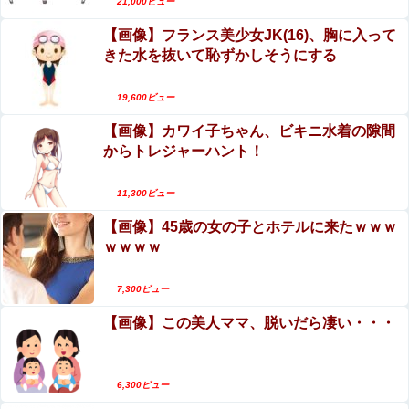
を作る
21,000ビュー
【動画】野菜売りのおじさんにドローンを特攻さ
【画像】フランス美少女JK(16)、胸に入って
『I"s〈アイズ〉』の桂正和さん、とんでもなくエ●チなパ
せるおそロシア。
ンツを描く。これもう芸術だろ
きた水を抜いて恥ずかしそうにする
【閲覧注意】お願いだからフェイクであってほし
【閲覧注意】お願いだからフェイクであってほしいこの女
いこの女児の動画、本物だった…
19,600ビュー
児の動画、本物だった…
【画像】カワイ子ちゃん、ビキニ水着の隙間
エロ漫画『陸上部VS百合セックス部』をrawや
【日向坂46】 公式からの注意喚起、ヤフートップに掲載
からトレジャーハント！
hitomiを使わずに無料で読む方法│アウェイ田
される
【動画】メンズエステ嬢さん、大サービスで本番
11,300ビュー
【画像】 北海道、推定300kgのヒグマ登場ｗｗｗｗｗ
セックスまでしてしまう・・・
ｗｗｗｗｗｗｗｗｗｗｗｗｗｗｗ
【画像】45歳の女の子とホテルに来たｗｗｗ
ｗｗｗｗ
エロ漫画『怪物の寵愛』をrawやhitomiを使わずに無料で
読む方法│揚げ三昧
7,300ビュー
【画像】この美人ママ、脱いだら凄い・・・
Powered by livedoor 相互RSS
6,300ビュー