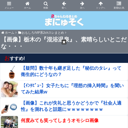
まにゅそく 2chまとめニュース速報VIP
ホーム
新着&人気
ホーム
おもしろ/VIP系2chスレまとめ
【画像】栃木の『混浴温泉』、素晴らしいとこだ
な・・・
お
すすめ!
【疑問】数十年も継ぎ足した『秘伝のタレ』って
衛生的にどうなの？
【ｲﾝﾀﾋﾞｭｰ】女子たちに『理想の挿入時間』を聞い
てみた結果w
【画像】これが失礼と思うかどうかで『社会人適
性』を測れると話題にｗｗｗｗｗｗｗｗ
何度みても笑ってしまうオモシロ画像