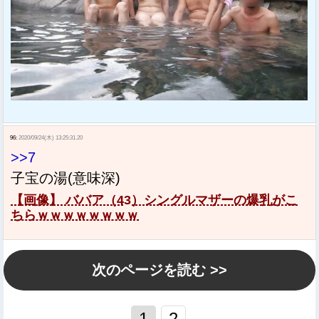
96:
2020/09/24(木) 13:25:31.20
>>7
子宝の湯(意味深)
【画像】 ババア（43）シングルマザーの爆乳がこ
ちらｗｗｗｗｗｗｗｗ
次のページを読む >>
1
2