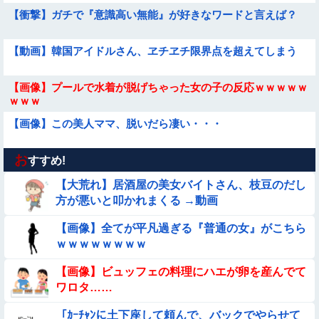
【衝撃】ガチで『意識高い無能』が好きなワードと言えば？
【動画】韓国アイドルさん、ヱチヱチ限界点を超えてしまう
【画像】プールで水着が脱げちゃった女の子の反応ｗｗｗｗｗ
ｗｗｗ
【画像】この美人ママ、脱いだら凄い・・・
お
【動画】女子中学生の『チン媚びダンス』が気持ち悪い🤮
すすめ!
【大荒れ】居酒屋の美女バイトさん、枝豆のだし
【画像】昔の日本人の水着、ゑっちｗｗｗｗｗｗｗ
方が悪いと叩かれまくる →動画
【画像】全てが平凡過ぎる『普通の女』がこちら
【問題】全員受かると話題の『自衛隊』の採用試験がこちら
ｗｗｗｗｗｗｗｗ
【→】
【経済正体】中国の自動車販売量の『水増し方法』がこちらｗ
【画像】ビュッフェの料理にハエが卵を産んでて
ｗｗｗｗｗｗｗ
ワロタ……
【動画】小池栄子似のGカップ女子高生「知らないオジさんに
「ｶｰﾁｬﾝに土下座して頼んで、バックでやらせて
襲われてオッパイ揉まれた」