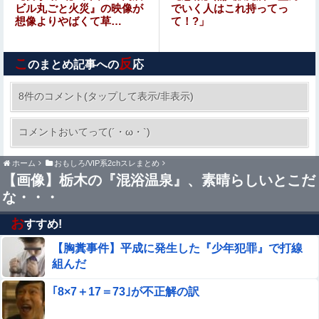
上！三笘薫との日本代表ホットライン実現!?現地サポ大興
ビル丸ごと火災』の映像が
でいく人はこれ持ってっ
奮！「勘弁してくれ」と危惧される懸念点とは!?【海外の
想像よりやばくて草…
て！?」
【悲報】落語家、亡くなったタレントからいじめられた過
反応】
去を告白する…
こ
反
のまとめ記事への
応
山手線にベビーカーを乗せた母親を庇う某政治家、「お
前、船橋駅にサリンを撒くと予告した奴……」と周囲をド
8件のコメント(タップして表示/非表示)
ン引きさせ……
【私はあなたの味方】 交際歴ゼロの同級生宅に
コメントおいてって(´・ω・`)
唐揚げや文庫本を20回以上届けた24歳女を逮捕
ホーム
おもしろ/VIP系2chスレまとめ
【中国】毎年恒例の大洪水、今年もヤバい 湖北省秭帰県
【画像】栃木の『混浴温泉』、素晴らしいとこだ
で山洪水が市街地を直撃、工場浸水・車両が次々流される
な・・・
ついに国産ヒューマノイド登場、人手不足深刻化の医療・
製造現場などでの活用想定！他
お
すすめ!
【胸糞事件】平成に発生した『少年犯罪』で打線
【画像】ハビタ部長「戻れるなら売上金庫に戻して 無理
なら全然いいです イオンが戻って良いって言わなきゃ入
組んだ
ったらダメです」
息子のオ●ニーを発見したワイの嫁、全ての対応を間違え
｢8×7＋17＝73｣が不正解の訳
てしまう…