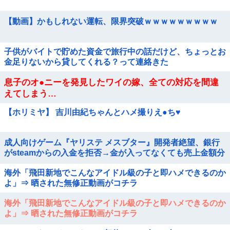
【動画】かもしれない運転、限界突破ｗｗｗｗｗｗｗｗｗ
子供がバイトで貯めた資金で旅行中の話だけど、ちょっとお
金足りないから貸してくれる？って連絡きた
息子のオ●ニーを発見したワイの嫁、全ての対応を間違
えてしまう…
【ホリミヤ】 吉川由紀ちゃんとハメ撮りえ●ち♥
成人向けゲーム『ヤリステ メスブター』開発者絶望、銀行
がsteamからの入金を拒否→金が入ってなくても売上金額分
の納税義務あり
海外「飛田新地でこんなアイドル級の子と即ハメできるのか
よ」⇒ 晒された無修正動画がコチラ
海外「飛田新地でこんなアイドル級の子と即ハメできるのか
よ」⇒ 晒された無修正動画がコチラ