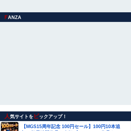
てしまう…
【動画】かもしれない運転、限界突破ｗｗｗｗｗｗｗｗｗ
F
ANZA
【悲報】GTA6の新トレーラー、ネトフリ独占(6時間先行)
ｗｗｗ
【速報】 専門家「イオンモール熊本の爆心地に”こんなも
の”があったんだけど…」
吉岡恵麻アナ ノースリーブ！！
【日向坂46】三期生LIVE、生配信が決定！
海外「飛田新地でこんなアイドル級の子と即ハメでき
るのかよ」⇒ 晒された無修正動画がコチラ
人
ピ
気サイトを
ックアップ！
【悲報】日本車の原価、たったの30〜90万円と判明ｗｗｗ
ｗｗｗｗｗｗｗｗ
【MGS15周年記念 100円セール】100円10本追