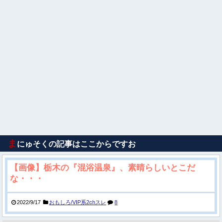
ま
にゅそくの記事はここからですお
【画像】栃木の『混浴温泉』、素晴らしいとこだ
な・・・
2022/9/17
おもしろ/VIP系2chスレ
8