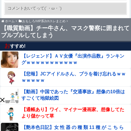
河出奈都美アナ ニットの●●、谷間チラ！！
コメントおいてって(´・ω・`)
ホーム
おもしろ/VIP系2chスレまとめ
【画像】井口裕香(36)、タンクトップがはち切れそうなく
【職質動画】チー牛さん、マスク警察に囲まれて
らいデカイｗｗｗｗｗｗｗｗｗｗｗ
プルプルしてしまう
グラドルで天下取って乳首出しヌードになった女
お
すすめ!
【レジェンド】ＡＶ女優『出演作品数』ランキン
【閲覧注意】サッカーの試合中に落雷、選手1人が即死す
る瞬間が「伝説級の映像」だと話題に・・・
グｗｗｗｗｗｗｗｗｗｗｗ
ヌーディストビーチじゃない海水浴場で女が全裸オ○ニー
【悲報】JCアイドルさん、ブラを着け忘れるｗｗ
すると3分以内にこうなるらしいｗｗｗ
ｗｗｗｗｗ
【画像】 露出狂の高校女教師、見つかるｗｗｗ
【動画】中国であった『交通事故』想像の10倍は
すごくて地獄絵図
彡(●)(●)「やっと服役終わったで...!性的暴行で通報しやが
【通帳あり】ワイ、マイナー漫画家、想像してた
ったあの女殺しに行ったろ！！！」⇒！
より儲かって草
【画像あり】 人妻「この順番通りにク○ニすれば女は爆発
【艶本色日記】女 性 器 の 種 類 11 種 が こ ち ら