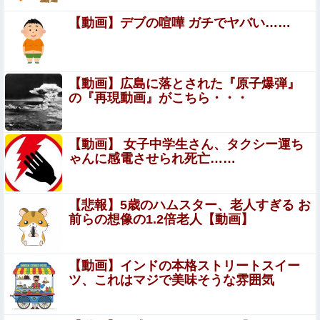
価格ｗｗｗ
【動画】デブの喧嘩 ガチでヤバい……
大竹しのぶ「戦争放棄の国であり続けよう」←この投稿が
話題に他
『ほの暮しの庭』Switch2版 21,965本、Switch版
【動画】広島に落とされた『原子爆弾』
12,458本
の『再現動画』がこちら・・・
【エロ画像】ビリー・アイリッシュ、マ○コ（女性器）披
露
【動画】 女子中学生さん、タクシー運ち
ゃんに感電させられ死亡……
【まとめ】森保監督『都内にサッカー専用スタを』国立で
観客新記録、スレ民『候補地は？』『税金？』ｗｗｗ他
ジャンポケ斎藤と代理人のやりとり、「地獄すぎて完全に
【悲報】5歳のハムスター、老人すぎる お
コントになってる……」と衝撃を受ける人が続出中
前らの想像の1.2倍老人【動画】
夫さん、妻に「天井のシミ数えてれば終わるで
な」と押し倒されて性行為 → 凄いことになるｗ
【動画】インドの本格ストリートスイー
ツ、これはマジで美味そうな雰囲気
ｗｗｗｗ
妊婦・田中みな実さん、背中と横乳を大胆露出して公の場
に出てしまうｗｗｗｗｗｗ