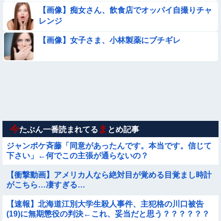
【画像】痴女さん、飲食店でオッパイ自撮りチャ
【画像】巨大マンボウの稚魚さん、金平糖みたいでカワイイｗ
レンジ
【動画】美少女4人組の20年後の姿がヤバいwwwwww
【画像】女子さま、小林製薬にブチギレ
【画像】お前らこの超美人が整形か否か判定たのむ！！
【動画像】飛行機に『水銀』を持ち込めない理由がこれ【→】
【画像】新人AV女優さん、ジブリキャラのコスプレでチンポ
を硬めてくるｗｗｗｗｗｗｗ
今
ま
たぶん一番読まれてる
とめ記事
ジャンポケ斉藤「同意があったんです。本当です。信じて
下さい」←何でこの主張が通らないの？
【衝撃動画】アメリカ人なら絶対目が覚める目覚まし時計
がこちら…凄すぎる…
【速報】北海道江別大学生殺人事件、主犯格の川口被告
(19)に無期懲役の判決←これ、妥当だと思う？？？？？？