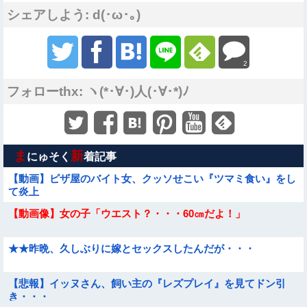
シェアしよう: d(･ω･｡)
2
フォローthx: ヽ(*･∀･)人(･∀･*)ﾉ
ま
新
にゅそく
着記事
【動画】ピザ屋のバイト女、クッソせこい『ツマミ食い』をし
て炎上
【動画像】女の子「ウエスト？・・・60㎝だよ！」
★★昨晩、久しぶりに嫁とセックスしたんだが・・・
【悲報】イッヌさん、飼い主の『レズプレイ』を見てドン引
き・・・