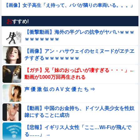
【画像】女子高生「え待って、パパが隣りの車両いる。。。」
お
【動画】アンドロイドみたいな女子小学生が発見される
すすめ!
【衝撃動画】海外の半グレの抗争がヤバいｗｗｗ
★★同格のように語られてるけど実際は『雲泥の差』があるも
ｗｗｗｗｗｗｗ
のと言えば？
【画像】アン・ハサウェイのセミヌードがヱチヱ
【動画】野犬の群れに襲われた男性、とんでもない方法で制圧
チすぎるｗｗｗｗｗｗｗ
するｗｗｗｗｗｗｗ
【動画】力士さん、ボクサーをボコってしまう
【ガチ】兄「妹のおっぱいが凄すぎる・・・」←
動画が1000万回再生される
【動画】白人「日本で一番美味い食べ物はこれな、試してみ
声 優 激 似 の A V 女 優 た ち ⇒
ろ！飛ぶぞ」
【動画】こういう貧乳の陰女と付き合えますかｗｗｗｗｗｗｗ
【動画】中国のお金持ち、ドイツ人美少女を性奴
隷にすることに成功
【動画】デブの喧嘩 ガチでヤバい……
【悲報】イギリス人女性「ここ…Wi-Fiが飛んで
【動画】小池栄子似のGカップ女子高生「知らないオジさんに
る……」 →
襲われてオッパイ揉まれた」