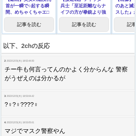
首が一瞬で○起する瞬
兵士「至近距離ならナ
のあと滅
間、めちゃくちゃエ□
イフの方が拳銃より強
スした』
い
いんやでｗｗｗ」
記事を読む
記事を読む
記
以下、2chの反応
2:
2022/12/15(木) 18:52:44.93
チー牛も何言ってんのかよく分からんな 警察
がうぜえのは分かるが
3:
2022/12/15(木) 18:53:04.42
?‍♀?‍♀????‍♀
4:
2022/12/15(木) 18:53:05.61
マジでマスク警察やん