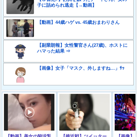
子に詰められ逃走【→動画】
【動画】44歳ハゲ vs. 45歳おまわりさん
【副業朗報】女性警官さん(27歳)、ホストに
ハマった結果 ⇒
【画像】女子「マスク、外しますね…」ｻｯ
【動画】美女の陥没乳
【接近戦】ツイッター
【画像】