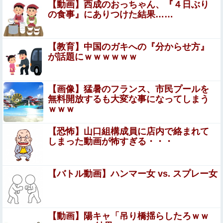
【動画】西成のおっちゃん、『４日ぶり
【動画】これはお見事。中国重慶市で珍しい事故が撮影さ
の食事』にありつけた結果……
れる。
キャッシュレス派の人が現金のみの店に文句言ってるのっ
【教育】中国のガキへの『分からせ方』
てどう思う？他
が話題にｗｗｗｗｗｗ
【画像】漫画家・桂正和、最新のパンツ＆お尻のイラスト
投稿にネット衝撃「この質感の出し方」「実写かと思いま
【画像】猛暑のフランス、市民プールを
した」
【悲報】ラッパーさん、札束披露するもネット民から新社
無料開放するも大変な事になってしまう
会人の初ボーナスくらいしかないと笑われる
ｗｗｗ
【悲報】佐藤二朗さん主演の「踊る」スピンオフ作品、結
【恐怖】山口組構成員に店内で絡まれて
局撮影中止が決定wwwwwwwwwwww
しまった動画が怖すぎる・・・
フリマ民「あと500円値下げ出来ませんか」ワイ「ほ～い
購入ｗ」
【バトル動画】ハンマー女 vs. スプレー女
給食着はすごいニオイのときある。アイロンあてたときに
むせ込むほどにクッッッサ！ってなる
【動画】陽キャ「吊り橋揺らしたろｗｗ
【画像】 女の子「お●ぱいデカいせいで太って見える