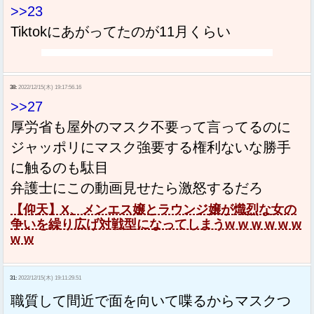
>>23
Tiktokにあがってたのが11月くらい
38:
2022/12/15(木) 19:17:56.16
>>27
厚労省も屋外のマスク不要って言ってるのに
ジャッポリにマスク強要する権利ないな勝手
に触るのも駄目
弁護士にこの動画見せたら激怒するだろ
【仰天】X、メンエス嬢とラウンジ嬢が熾烈な女の
争いを繰り広げ対戦型になってしまうw w w w w w
w w
31:
2022/12/15(木) 19:11:29.51
職質して間近で面を向いて喋るからマスクつ