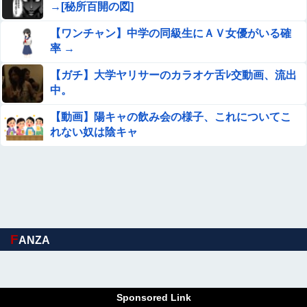
します」
→[秘所百開の図]
楽しんご「ジャンポケ斉藤さんを貶めた女は気色悪いとか
【ワンチャン】中学の同級生にＡＶ女優がいる確
言ってる癖にフ●ラするとか口だけは素直なんだな！週刊
率 →
誌から金もらってるだろ」
【悲報】高市早苗さん、平和式典で防弾ガラスに囲われな
【ガチ】大学ヤリサーのカラオケ舌ﾚ交動画、流出
がらスピーチ
中。
寺田心さん(18)、筋トレした結果無事かわいくなる（※画
【動画】陽キャの飲み会の様子、これについてこ
像あり）
れない奴は陰キャ
コメ高値掴みの損切り加速ｗｗｗｗｗｗｗｗｗ
Google、Geminiが大赤字、「史上初のマイナスキャッシ
ュフロー」に陥る
従姉妹の娘が「ワイニートのジッジ（金持ち）」にやたら
F
ANZA
会いに来る理由ｗｗｗｗｗ
彼女がタヒんだ。悲しみに暮れながらも彼女の分まで精一
杯生きようと誓った。だが実は生きていた！突撃するとふ
Sponsored Link
っくらした顔で大きなお腹を抱えて...