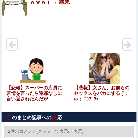
ｗｗｗ」→ 結果
のまじだるい????」
【ウマ娘】ウマ娘とウマドッグの大きさのイメージ
小倉ゆうか（元・小倉優香）がグラビア復帰！結局、脱ぐ
しかないｗｗｗｗ
北海道江別大学生殺人事件、主犯格の川口被告(19)に無期
懲役の判決
【悲報】ワイ、軽貨物ドライバーという職業を知ってしま
う・・・・・・・・・他
女性「レイプされました」検事「嘘では？」女性「傷つい
【悲報】スーパーの店員に
【悲報】女さん、お前らの
たので訴えます」
苦情を言ったら謝罪なしに
セックスをバカにする (´；
言い返されたんだが
ω；｀)ﾌﾞﾜｯ
兵庫県斎藤知事、不正会計の疑いで前知事に聞き取り調査
へ
こ
反
のまとめ記事への
応
【画像】山ガールさん、山でラーメンを食べたらおじさん
に怒られるｗｗｗ
2件のコメント(タップして表示/非表示)