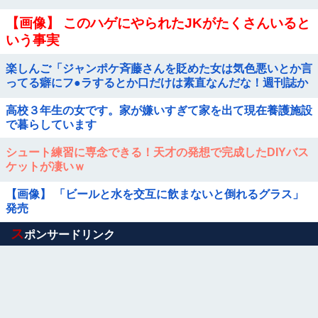
【画像】 このハゲにやられたJKがたくさんいると
いう事実
楽しんご「ジャンポケ斉藤さんを貶めた女は気色悪いとか言
ってる癖にフ●ラするとか口だけは素直なんだな！週刊誌か
ら金もらってるだろ」
高校３年生の女です。家が嫌いすぎて家を出て現在養護施設
で暮らしています
シュート練習に専念できる！天才の発想で完成したDIYバス
ケットが凄いｗ
【画像】 「ビールと水を交互に飲まないと倒れるグラス」
発売
Powered by livedoor 相互RSS
ス
ポンサードリンク