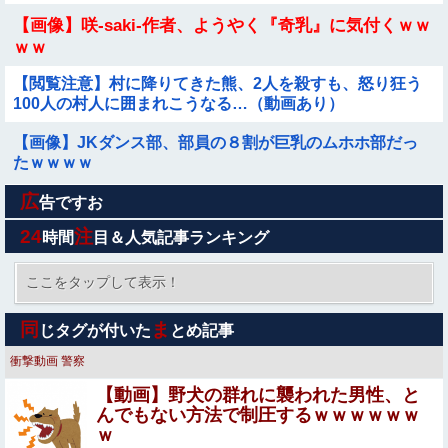
【画像】咲-saki-作者、ようやく『奇乳』に気付くｗｗ
ｗｗ
【閲覧注意】村に降りてきた熊、2人を殺すも、怒り狂う
100人の村人に囲まれこうなる…（動画あり）
【画像】JKダンス部、部員の８割が巨乳のムホホ部だっ
たｗｗｗｗ
広
【ウマ娘】シュヴァちはもう手遅れ
告ですお
24
注
時間
目＆人気記事ランキング
【動画】熊本地震発生時の手術室の様子が公開される
ここをタップして表示！
【画像】 このハゲにやられたJKがたくさんいるという事
同
ま
じタグが付いた
とめ記事
実
衝撃動画
警察
【悲報】 佳子さま、あやうく「おパンツ」がお見えになっ
【動画】野犬の群れに襲われた男性、と
てしまうｗｗｗｗｗ
んでもない方法で制圧するｗｗｗｗｗｗ
ｗ
ジャングリア沖縄「3万円です」←ディズニー超えの強気