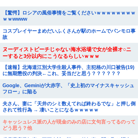
【驚愕】ロシアの風俗事情をご覧くださいｗｗｗｗｗｗｗｗ
ｗｗwwww
コスプレイヤーまめだいふくさんが駅のホームでパンモロ事
故
ヌーディストビーチじゃない海水浴場で女が全裸オ○ニ
ーすると3分以内にこうなるらしいｗｗｗ
【速報】北海道江別大学生殺人事件、主犯格の川口被告(19)
に無期懲役の判決←これ、妥当だと思う？？？？？？
Google、Geminiが大赤字、「史上初のマイナスキャッシュ
フロー」に陥る
夫さん、妻に「天井のシミ数えてれば終わるでな」と押し倒
されて性行為 → 凄いことになるｗｗｗｗｗ
キャッシュレス派の人が現金のみの店に文句言ってるのって
どう思う？他