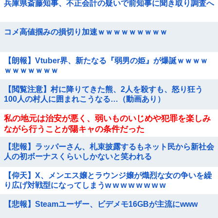
兵庫県斎藤知事、不正会計の疑いで前知事に聞き取り調査へ
コメ高値掴みの損切り加速ｗｗｗｗｗｗｗｗｗ
【朗報】Vtuber界、新たなる『弱男の姫』が爆誕ｗｗｗｗ
ｗｗｗｗｗｗｗ
【閲覧注意】村に降りてきた熊、2人を殺すも、怒り狂う
100人の村人に囲まれこうなる…（動画あり）
私の地元は治安が悪く、弱いものいじめや犯罪を楽しみ
ながら行うことが陽キャの条件だった
【悲報】ラッパーさん、札束披露するもネット民から新社会
人の初ボーナスくらいしかないと笑われる
【仰天】X、メンエス嬢とラウンジ嬢が熾烈な女の争いを繰
り広げ対戦型になってしまうw w w w w w w w
【悲報】Steamユーザー、ビデメモ16GBが主流にwww