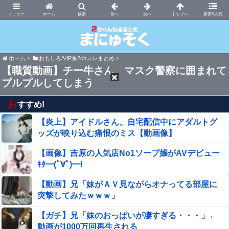
まにゅそく 2chまとめニュース速報VIP
ホーム
新着&人気
ホーム
おもしろ/VIP系2chスレまとめ
【職質動画】チー牛さん、マスク警察に囲まれて
プルプルしてしまう
お
すすめ!
【炎上】アイドルさん、自宅配信中にアダルトグ
ッズが映り込む痛恨のミス【動画像】
【画像】吉原の人気店No1ソープ嬢がAVデビュー
ｷﾀ━(ﾟ∀ﾟ)━!
【動画】兄「妹がＡＶ見ながらオナってる部屋に
突撃してみたｗｗｗ」
【ガチ】兄「妹のおっぱいが凄すぎる・・・」←
動画が1000万回再生される