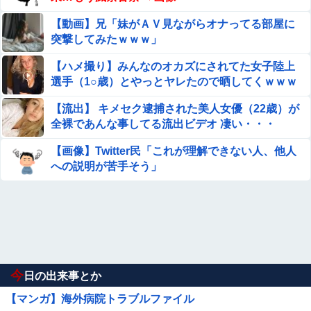
【動画】兄「妹がＡＶ見ながらオナってる部屋に
突撃してみたｗｗｗ」
【ハメ撮り】みんなのオカズにされてた女子陸上
選手（1○歳）とやっとヤレたので晒してくｗｗｗ
【流出】 キメセク逮捕された美人女優（22歳）が
全裸であんな事してる流出ビデオ 凄い・・・
【画像】Twitter民「これが理解できない人、他人
への説明が苦手そう」
今
日の出来事とか
【マンガ】海外病院トラブルファイル