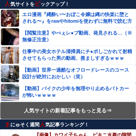
人
ピ
気サイトを
ックアップ！
高橋洋一「相続税減税しないと俺たち金持ちは日本から出
ていく」ゾゾ前澤「出ていって下さい」
エロ漫画『縄酔い〜おぼこ令嬢は縄の快楽に堕と
される〜』をrawやhitomiを使わずに無料で読む方
テスラ、26年中に日本の納車拠点を6割増 販売急増によ
法│メランコリックオレンジ
る混乱収拾へ
【閲覧注意】やべぇレ●プ動画、発見される…（※
無修正注意）
菅原咲月ちゃん、完全サプライズで号泣！？【乃木坂46】
仕事中の美女ホテル清掃員にチ●ポしごかれて射精
させてもらった男の動画、羨ましすぎるｗｗｗ
【続報】ショートスリーパー堀大輔、頭頂部の進行が限界
→大谷ら4選手と睡眠比較され晒されるｗｗｗ他
【動画】世界一過酷なオフロードレースのコース
設計が絶対におかしい（笑）
【動画】 ロシアの少年、姉（14）の水着姿に○起してしま
うｗｗｗｗｗｗ
【動画】バイクの少年を無理やり止めるパトカー
が怖いｗｗｗｗ
外国人「狂気の沙汰だ」FIFA会長、再選の支持見返りにモ
ロッコへ2030年W杯決勝の開催を打診か！海外から批判殺
【閲覧注意】アフリカで 魔女狩り され死亡した女
到！【海外の反応】
人気サイトの新着記事をもっと見る⇒
【悲報】 テレ東の若手女子アナ「国民が勝手に我々取材陣
子、とんでもなくエロい体してると話題に
にカメラを向けるな！」→何様のつもりだと炎上ｗｗｗｗ
ま
人
にゅそく週間
気記事ランキング！
エロ漫画『むっつり赤ずきんくんからは逃げられ
ｗｗ
【閲覧注意】アフリカで ”魔女狩り” され死亡した女子、
ない』をrawやhitomiを使わずに無料で読む方法
【画像】カワイ子ちゃん、ビキニ水着の隙間