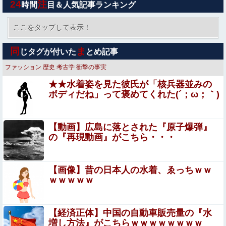
24
注
時間
目＆人気記事ランキング
【議論】儒教「年上を敬え、目上に逆らうな、秩序を守
れ」←これが東アジアに残したもの
ここをタップして表示！
【日向坂46】OGと現役メンバーのコンボ、止まらない
同
ま
じタグが付いた
とめ記事
ファッション
歴史
考古学
衝撃の事実
【ネット史】 「鏡の中のアクトレス事件」夫は正しかった
★★水着姿を見た彼氏が「核兵器並みの
のに、なぜ喧嘩は終わらなかったのか
ボディだね」って褒めてくれた(´；ω；｀)
仕事中の美女ホテル清掃員にチ●ポしごかれて射精させて
もらった男の動画、羨ましすぎるｗｗｗ
【動画】広島に落とされた『原子爆弾』
【画像あり】このセクシー女優の集合写真で４人以上わか
の『再現動画』がこちら・・・
る奴ｗｗｗｗｗｗｗｗ
【悲報】ワイ33歳、20歳の女子に失恋した結
【画像】昔の日本人の水着、ゑっちｗｗ
果・・・・・・
ｗｗｗｗｗ
【悲報】ポンコツAI、おっぱい画像連投して笑いを取るｗ
ｗｗｗｗ他
【経済正体】中国の自動車販売量の『水
増し方法』がこちらｗｗｗｗｗｗｗｗ
本物のスパイ、政府批判どころか「むしろ政府の味方」を