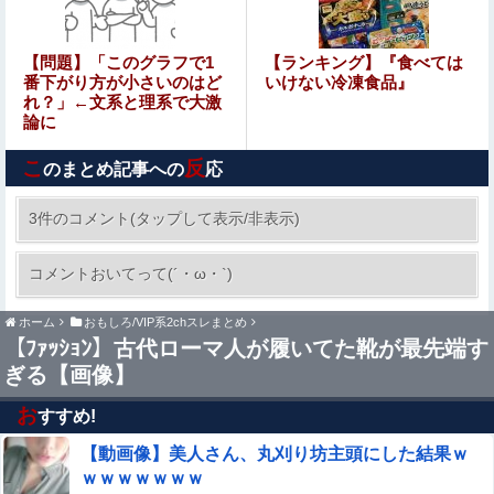
注意）
【画像】女さん「貧乳だから男水着で市民プールいったら
【問題】「このグラフで1
【ランキング】『食べては
周りがコソコソしだしてやばいwwwwwwww」5万いいね
番下がり方が小さいのはど
いけない冷凍食品』
れ？」←文系と理系で大激
論に
【画像】 エ□漫画の「めちゃくちゃな展開」が好き
こ
反
のまとめ記事への
応
反核団体の代表を務める爺さん、「核を持たないで日本を
守れますか」と中学生に詰問された結果……
3件のコメント(タップして表示/非表示)
一般作だけどエロいシーンがあって、妙にムラム
コメントおいてって(´・ω・`)
ラしてしまった作品
ホーム
おもしろ/VIP系2chスレまとめ
【画像】 サンモニの女子アナさん、日曜の朝から素材を提
【ﾌｧｯｼｮﾝ】古代ローマ人が履いてた靴が最先端す
供してしまう
ぎる【画像】
【シャニマス】髪下ろし水着ちょこ先輩がエ〇チすぎる
お
すすめ!
【動画像】美人さん、丸刈り坊主頭にした結果ｗ
河出奈都美アナ ノースリーブが透ける！！
ｗｗｗｗｗｗｗ