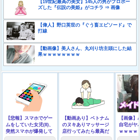
【19世紀最高の美女】145人の男がプロポー
ズした『伝説の美姫』がコチラ ⇒ 画像
【偉人】野口英世の『ぐう畜エピソード』で
打線
【動画像】美人さん、丸刈り坊主頭にした結
果ｗｗｗｗｗｗｗｗ
【悲報】スマホでゲー
【動画あり】ベトナム
【画像】
ムをしていた女児(8)、
のヌキありマッサージ
自宅がヤ
突然スマホが爆発して
店行ってみたら最高だ
ｗｗｗｗ
死亡
った・・・