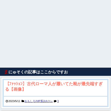
ま
にゅそくの記事はここからですお
【ﾌｧｯｼｮﾝ】古代ローマ人が履いてた靴が最先端すぎ
る【画像】
2023/5/11
おもしろ/VIP系2chスレ
3