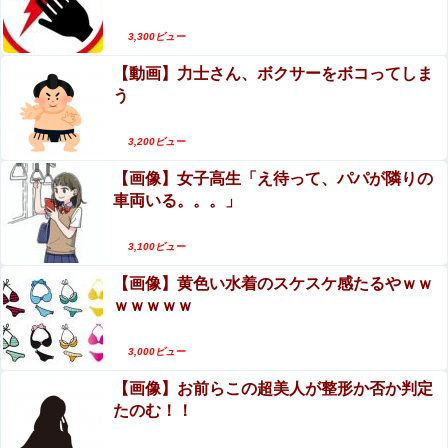
Powered by livedoor 相互RSS
3,300ビュー
【動画】力士さん、ボクサーをボコってしま
う
3,200ビュー
【画像】女子高生「え待って、パパが隣りの
車両いる。。。」
3,100ビュー
【画像】黄色い水着のスケスケ感たるやｗｗ
ｗｗｗｗｗ
3,000ビュー
【画像】お前らこの超美人が整形か否か判定
たのむ！！