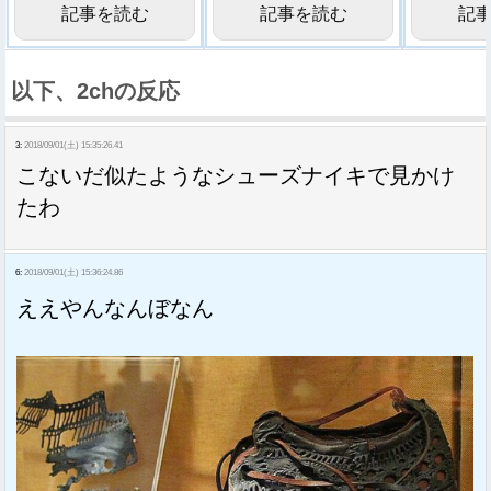
記事を読む
記事を読む
記
以下、2chの反応
3:
2018/09/01(土) 15:35:26.41
こないだ似たようなシューズナイキで見かけ
たわ
6:
2018/09/01(土) 15:36:24.86
ええやんなんぼなん