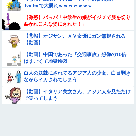
ろ！飛ぶぞ」
Twitterで大暴れｗｗｗｗｗｗｗ
【画像】女さん「彼氏が強制わいせつで捕まって謝罪の手紙が
【激怒】パッパ「中学生の娘がイジメで服を切り
来た」ﾊﾟｼｬｯ
裂かれこんな姿にされた！」
【要審議】４歳娘が描いたママのお尻ｗｗｗｗｗ【画像】
【悲報】オジサン、ＡＶ女優にガン無視される
【動画】
★★同格のように語られてるけど実際は『雲泥の差』があるも
のと言えば？
【動画】中国であった『交通事故』想像の10倍
【動画】スペインのJK、レベチｗｗｗｗｗｗｗｗｗｗ
はすごくて地獄絵図
白人の奴隷にされてるアジア人の少女、白目剥き
【悩み相談】昭和の高1女子さん、夏の体験談ｗｗｗｗｗｗｗ
ながらイカされてしまう…
ｗ
【動画】海外の変態、レベチｗｗｗｗｗｗｗ
【動画】イタリア美女さん、アジア人を見ただけ
で笑ってしまう
◉★日本の結婚式のこのルール 外国人は笑うらしいな
【参考画像】脱がしたら『残念オッパイ』を褒める時の模範解
答