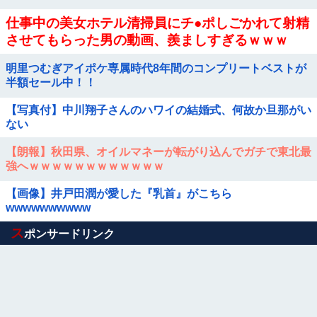
仕事中の美女ホテル清掃員にチ●ポしごかれて射精
させてもらった男の動画、羨ましすぎるｗｗｗ
明里つむぎアイポケ専属時代8年間のコンプリートベストが
半額セール中！！
【写真付】中川翔子さんのハワイの結婚式、何故か旦那がい
ない
【朗報】秋田県、オイルマネーが転がり込んでガチで東北最
強へｗｗｗｗｗｗｗｗｗｗｗｗ
【画像】井戸田潤が愛した『乳首』がこちら
wwwwwwwwww
Powered by livedoor 相互RSS
ス
ポンサードリンク