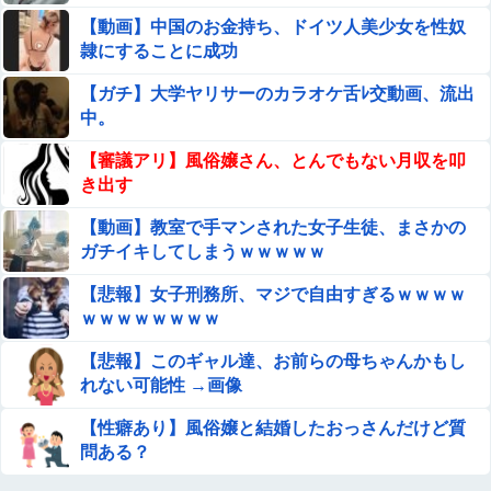
【画像】とちぎテレビさん、野球部JKチアたちのミニス
【動画】中国のお金持ち、ドイツ人美少女を性奴
カ生脚をモロ映し
隷にすることに成功
【動画】 美人女優さん、映画でマ○コのビラビラまで
【ガチ】大学ヤリサーのカラオケ舌ﾚ交動画、流出
めくらせてしまうｗｗｗｗｗｗ
中。
【閲覧注意】やべぇレ●プ動画、発見される…（※ 無修正
【審議アリ】風俗嬢さん、とんでもない月収を叩
注意）
き出す
トランプ「イランが核兵器を作れば、イタリアを2分で消
【動画】教室で手マンされた女子生徒、まさかの
滅させる」メローニ「核を持っている国で実際に使ったア
ガチイキしてしまうｗｗｗｗｗ
ホはアメリカだけｗ」
職場の女のブラジャーが透けてた結果ｗｗｗｗｗｗｗｗｗ
【悲報】女子刑務所、マジで自由すぎるｗｗｗｗ
ｗｗｗｗｗ
ｗｗｗｗｗｗｗｗ
【悲報】マックちゃん、逮捕
【悲報】このギャル達、お前らの母ちゃんかもし
れない可能性 →画像
明里つむぎアイポケ専属時代8年間のコンプリートベスト
【性癖あり】風俗嬢と結婚したおっさんだけど質
が半額セール中！！
問ある？
【画像】井戸田潤が愛した『乳首』がこちら