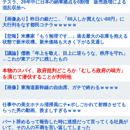
テスラ、26年中に日本の納車拠点を6割増 販売急増による
混乱収拾へ
【画像あり】昨日の銀だこ、「88人しか買えない88円」に
大行列をなす都民コチラｗｗｗｗｗ
【悲報】米農家「もう無理です…」過去最大の在庫を抱える
状態で新米収穫。新米価格も大きく下がる見通し
【議論】儒教「年上を敬え、目上に逆らうな、秩序を守れ」
←これが東アジアに残したもの
本物のスパイ、政府批判どころか「むしろ政府の味方」
を演じて潜伏することが判明他
【画像】東海道新幹線の自由席、ガチで終わるｗｗｗｗ
仕事中の美女ホテル清掃員にチ●ポしごかれて射精させても
らった男の動画、羨ましすぎるｗｗｗ
パート辞めるって報告した時に迷惑だって言ってくる社員が
いて、その人の不満を言い返してしまった