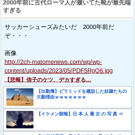
2000年前に古代ローマ人が履いてた靴が最先端
すぎる
サッカーシューズみたいだ 2000年前だ
ぞ・・・
画像
http://2ch-matomenews.com/wp/wp-
content/uploads/2023/05/PDF5RgO6.jpg
【悲報】信子のケツ、デカすぎる…
【出勤簿】ピラミッドを建設した奴隷たちの
欠勤理由ｗｗｗｗｗｗｗ
【イケメン朗報】日 本 人 最 古 の 写 真 ⇒