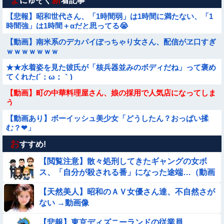
にゅそく
着記事
【悲報】昭和世代さん、「1時間弱」は1時間に満たない、「1
時間強」は1時間＋αだと思ってる😭
【動画】南米系のデカパイぽっちゃり女さん、配信がヱ口すぎ
ｗｗｗｗｗｗｗ
★★水着姿を見た彼氏が「核兵器並みのボディだね」って褒め
てくれた(´；ω；｀)
【動画】町の中華料理屋さん、娘の採用で人気店になってしま
う
【動画あり】ボーイッシュ美少女「どうしたん？おっぱい揉
む？❤」
お
【朗報】メンヘラ女の子、可愛すぎると話題にｗｗｗｗｗｗｗ
すすめ!
ｗｗｗｗ
【閲覧注意】散々処刑してきたギャングの女ボ
【動画】ロシアの少年、姉（14）の水着姿に勃起してしまうｗ
ス、「自分が殺される番」になった途端…（動画
ｗｗｗｗｗ
あり）
【天然美人】昭和のＡＶ女優さん達、不自然さが
【動画】野犬の群れに襲われた男性、とんでもない方法で制圧
ない →動画像
するｗｗｗｗｗｗｗ
【動画】白人「日本で一番美味い食べ物はこれな、試してみ
【悲報】東京ディズニーランドの従業員、