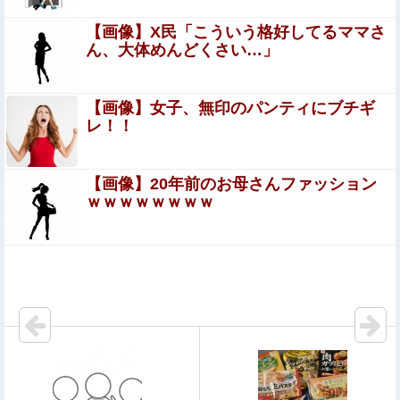
【画像あり】昨日の銀だこ、「88人しか買えない88円」に
【画像】X民「こういう格好してるママさ
大行列をなす都民コチラｗｗｗｗｗ
ん、大体めんどくさい…」
【悲報】グエン、またまたまたまたまたまた逮捕
wwwwwwwwwwwwwww
【画像】女子、無印のパンティにブチギ
レ！！
彼女と結婚の話をしていた時に言われたことが衝撃だった
【画像】20年前のお母さんファッション
17歳の女です。自分があまりにも性格がねじ曲がって
ｗｗｗｗｗｗｗｗ
いてどう矯正したらいいのか分かりません
彫り師YouTuber「タトゥー入れてる奴は全員バカです」
「すごい民度低い」
【画像あり】ロピアのパワー全開おにぎり「444円」がコ
チラｗｗｗｗｗ
【二次エ□】 ギャル好き集合ｗｗHなギャル画像まとめ
【閲覧注意】やべぇレ●プ動画、発見される…（※ 無修正