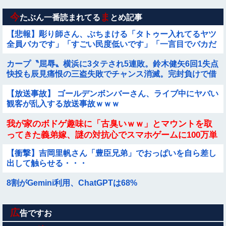
★★昨晩、久しぶりに嫁とセックスしたんだが・・・
今
ま
たぶん一番読まれてる
とめ記事
【悲報】彫り師さん、ぶちまける「タトゥー入れてるヤツ
全員バカです」「すごい民度低いです」「一言目でバカだ
なってわかります全員」
カープ〝屈辱〟横浜に3タテされ5連敗。鈴木健矢6回1失点
快投も辰見痛恨の三盗失敗でチャンス消滅。完封負けで借
金18【広島0-3DeNA/試合結果】他
【放送事故】 ゴールデンボンバーさん、ライブ中にヤバい
観客が乱入する放送事故ｗｗｗ
我が家のボドゲ趣味に「古臭いｗｗ」とマウントを取
ってきた義弟嫁、謎の対抗心でスマホゲームに100万単
位の重課金＆借金発覚で離婚確定！「お前らがボドゲ
【衝撃】吉岡里帆さん「豊臣兄弟」でおっぱいを自ら差し
やってるのが悪い」と責任転嫁してきたんだがｗｗｗ
出して触らせる・・・
ｗ
8割がGemini利用、ChatGPTは68%
広
【悲報】米農家「もう無理です…」過去最大の在庫を抱え
告ですお
る状態で新米収穫。新米価格も大きく下がる見通し