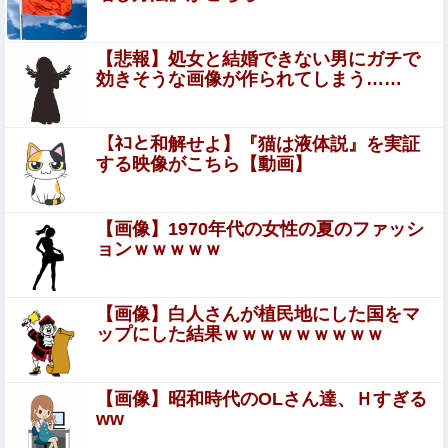
演じて潜伏することが判明他
【動画】これは怖い。三重の国道23号で撮影された避けよ
【悲報】処女と結婚できない男にガチで
うがないもらい事故の瞬間。
効きそうな画像が作られてしまう……
【悲報】ジャンポケ斉藤の妻、夫の求刑7年翌日
にウキウキでInstagram更新
【ﾈｺと和解せよ】『猫は液体説』を実証
する映像がこちら【動画】
【驚愕】 これだけ精 子出たら、さぞかし気持ちいいだろ
うなｗｗｗｗｗｗｗｗｗｗ
【画像】1970年代の女性の夏のファッシ
8割がGemini利用、ChatGPTは68%
ョンｗｗｗｗｗ
【悲報】メディアが使う主語デカ言葉の正体、ガチでこれ
【画像】白人さんが植民地にした国をマ
だったｗｗｗｗ
ップにした結果ｗｗｗｗｗｗｗｗｗ
17歳の女です。自分があまりにも性格がねじ曲がっていて
どう矯正したらいいのか分かりません
【画像】昭和時代のOLさん達、Ｈすぎる
エロ漫画『托卵の娘2』をrawやhitomiを使わずに無料で読
ww
む方法│太郎プロジェクト