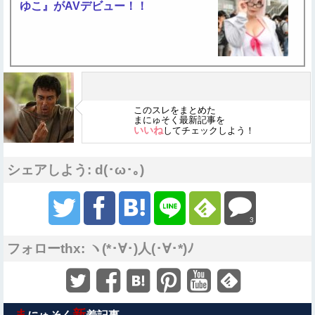
ゆこ』がAVデビュー！！
このスレをまとめた
まにゅそく最新記事を
いいね
してチェックしよう！
シェアしよう: d(･ω･｡)
3
フォローthx: ヽ(*･∀･)人(･∀･*)ﾉ
ま
新