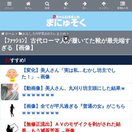
まにゅそく 2chまとめニュース速報VIP
ホーム
新着&人気
ホーム
おもしろ/VIP系2chスレまとめ
【ﾌｧｯｼｮﾝ】古代ローマ人が履いてた靴が最先端す
ぎる【画像】
お
すすめ!
【変化】美人さん「実は私…むかし坊主でし
た！」→画像
【動画像】美人さん、丸刈り坊主頭にした結果ｗ
ｗｗｗｗｗｗｗ
【画像】全てが平凡過ぎる『普通の女』がこちら
ｗｗｗｗｗｗｗｗ
【無修正流出】ＡＶのモザイクを剥がされた結
果…もう滅茶苦茶 →画像