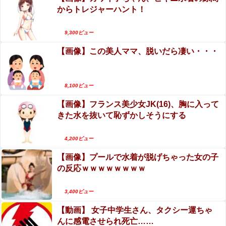
とんでもなくエロい体してると話題に
│AX
からトレジャーハント！
【動画】これは怖い。三重の国道23号で撮影され
【画像】 JSJCの開脚トレーニング、ほぼ性交ｗｗｗｗｗ
た避けようがないもらい事故の瞬間。
ｗｗｗｗｗｗ
9,300ビュー
【動画】美人女優さん、映画でマンコのビラビラ
【画像】この美人ママ、脱いだら凄い・・・
【画像】創価大学の女子大生、エッッッッッッッッッッッ
までめくらせてしまうｗｗｗｗｗｗ
ッッッッッ！
【第4弾】FANZA「50％OFFキャンペーン」開
【朗報】秋田県、オイルマネーが転がり込んでガチで東北
催！遂に明日10時まで！まだ間に合う注目作品は
8,100ビュー
最強へｗｗｗｗｗｗｗｗｗｗｗｗ
こちら！！！
【画像】フランス美少女JK(16)、胸に入って
【衝撃】吉岡里帆さん「豊臣兄弟」でおっぱいを
【外国人問題】 小野田紀美大臣「議論すべき時だ」
きた水を抜いて恥ずかしそうにする
自ら差し出して触らせる・・・
→SNS「まだ議論もしてなかったんだ...」→小野田大臣
「これが進歩状況です」めちゃくちゃ仕事して...
エロ漫画『托卵の娘2』をrawやhitomiを使わずに
4,200ビュー
【画像】45歳女のビキニ水着姿
無料で読む方法│太郎プロジェクト
wwwwwwwwwwwwwww
【画像】プールで水着が脱げちゃった女の子
の反応ｗｗｗｗｗｗｗｗ
浦野芽良アナ ピタピタ透けニットの乗せ乳！！【GIF動
画あり】
3,400ビュー
【動画】 女子中学生さん、タクシー運ちゃ
んに感電させられ死亡……