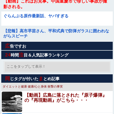
【動画】これはお見事。中国重慶市で珍しい事故が撮
影される。
ぐらんぶる原作最新話、ヤバすぎる
【悲報】高市早苗さん、平和式典で防弾ガラスに囲われな
がらスピーチ
広
『ほの暮しの庭』Switch2版 21,965本、Switch版 12,458
告ですお
本
24
注
時間
目＆人気記事ランキング
【画像】その太ももでJCは無理だろｗｗｗｗｗｗｗｗｗ
ｗｗｗｗ
ここをタップして表示！
【画像】 女の子「お●ぱいデカいせいで太って見えるのま
同
ま
じタグが付いた
とめ記事
じだるい????」
ダイエットと健康
健康/心と身体
衝撃の事実
犬が大嫌いで脂汗が止まらない私。リードをつけ放置され
【動画】広島に落とされた『原子爆弾』
た犬に絡まれ、追いかけられた先で『信じられない光景』
の『再現動画』がこちら・・・
を目撃→必死で救急車を呼ぶも犬と取り残されて・・・
海外ゲイコミュニティ「日本のゲイAV、この素人イケメ
ン何者点？」⇒ 話題の動画がコレ