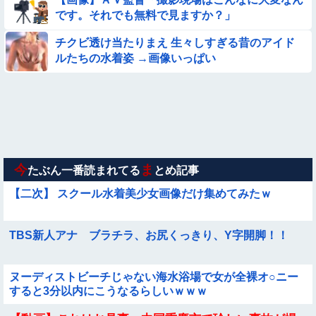
【動画】アンドロイドみたいな女子小学生が発見される
です。それでも無料で見ますか？」
【動画】美少女4人組の20年後の姿がヤバいwwwwww
チクビ透け当たりまえ 生々しすぎる昔のアイド
ルたちの水着姿 →画像いっぱい
【動画像】女の子「ウエスト？・・・60㎝だよ！」
【画像】新人AV女優さん、ジブリキャラのコスプレでチンポ
を硬めてくるｗｗｗｗｗｗｗ
【画像】お前らこの超美人が整形か否か判定たのむ！！
今
ま
たぶん一番読まれてる
とめ記事
【二次】 スクール水着美少女画像だけ集めてみたｗ
TBS新人アナ ブラチラ、お尻くっきり、Y字開脚！！
ヌーディストビーチじゃない海水浴場で女が全裸オ○ニー
すると3分以内にこうなるらしいｗｗｗ