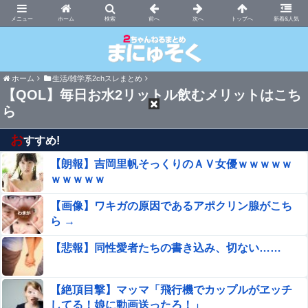
まにゅそく 2chまとめニュース速報VIP
ホーム
新着&人気
ホーム
生活/雑学系2chスレまとめ
【QOL】毎日お水2リットル飲むメリットはこち
ら
お
すすめ!
【朗報】吉岡里帆そっくりのＡＶ女優ｗｗｗｗｗ
ｗｗｗｗｗ
【画像】ワキガの原因であるアポクリン腺がこち
ら →
【悲報】同性愛者たちの書き込み、切ない……
【絶頂目撃】マッマ「飛行機でカップルがヱッチ
してる！娘に動画送ったろ！」