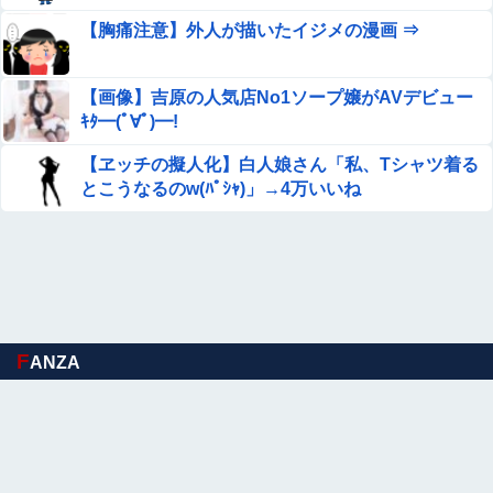
【画像】 ワイの会社の女さん、『コレ』を強調し過ぎて完
【胸痛注意】外人が描いたイジメの漫画 ⇒
全にあたしこ枠を狙ってるんだがw w w w w w w w w w w
w
【動画】熊本地震発生時の手術室の様子が公開される
【画像】吉原の人気店No1ソープ嬢がAVデビュー
ｷﾀ━(ﾟ∀ﾟ)━!
【朗報】見せブラ、流行る。
【ヱッチの擬人化】白人娘さん「私、Tシャツ着る
とこうなるのw(ﾊﾟｼｬ)」→4万いいね
【悲報】 佳子さま、あやうく「おパンツ」がお見えになっ
てしまうｗｗｗｗｗ
【悲報】高市早苗に逆らった財務官僚、異例の左遷ｗｗｗ
ｗｗｗｗｗ
【悲報】 味噌ラーメンで行列、出来ない
F
ANZA
グラドルで天下取って乳首出しヌードになった女
【閲覧注意】巨大ホホジロザメに食い殺された男子高校生
Sponsored Link