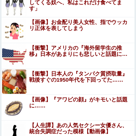
してくる奴へ、私はこれだけ食べてま
wwww
す」
妊婦・田中みな実さん、背中と横乳を大胆露出して公の場
【画像】お金配り美人女性、指でウッカ
に出てしまうｗｗｗｗｗｗ
リ正体を表してしまう
【まとめ】森保監督『都内にサッカー専用スタを』国立で
観客新記録、スレ民『候補地は？』『税金？』ｗｗｗ他
【衝撃】アメリカの『海外留学生の推
彼女がタヒんだ。悲しみに暮れながらも彼女の分まで精一
移』日本があまりにも悲しいと話題に…
杯生きようと誓った。だが実は生きていた！突撃するとふ
っくらした顔で大きなお腹を抱えて...
【悲報】ジ・Oが急に動かなくなった
【衝撃】日本人の『タンパク質摂取量』
戦後すぐの1950年代を下回ってた……
【ウマ娘】南武線通勤してる一流トレーナーをキングと一
緒に見ていく
【画像】『アワビの顔』がキモいと話題
に……
エロ漫画『冥婚の花嫁』をrawやhitomiを使わずに無料で
読む方法│五梅
【人生譚】あの人気セクシー女優さん、
寺田心さん(18)、筋トレした結果無事かわいくなる
統合失調症だった模様【動画像】
（※画像あり）