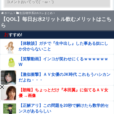
コメントおいてって(´・ω・`)
ホーム
生活/雑学系2chスレまとめ
コスプレイヤーまめだいふくさんが駅のホームでパンモロ
【QOL】毎日お水2リットル飲むメリットはこち
事故
ら
大竹しのぶ「戦争放棄の国であり続けよう」←この投稿が
話題に他
お
すすめ!
【体験談】ガチで『生中出し』した事ある奴にし
【悲報】米倉涼子さん、フライデーに不意討ちされてしま
うｗｗｗｗｗ（画像あり）
か分からないこと
［社説］永住厳格化で外国人の定着意欲をそぐな
【笑撃動画】インコが笑わせにくるｗｗｗｗｗｗ
W
【悲報】なんでも「へへっｗ」って誤魔化してきたワ
【激似衝撃】ＡＶ女優のJK時代 これもうハシカン
イの末路がこちらｗｗｗｗｗｗｗｗｗｗ
だよね・・・
視聴者に嫌がられる番組ばかり作ったフジテレビ、自業自
【朗報】ちょっとだけ『本田翼』に似てるＡＶ女
得すぎる立場に陥ってしまい……
優 →画像
お前ら「日本も核武装汁！」←１万発の核弾頭どこに
【正解アリ】この問題を20秒で解けたら数学的セ
ンスがあるらしい