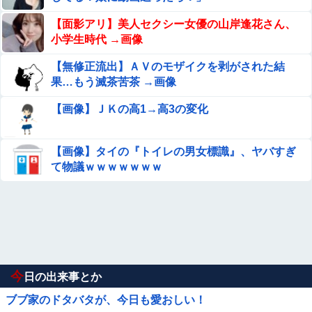
【面影アリ】美人セクシー女優の山岸逢花さん、
小学生時代 →画像
【無修正流出】ＡＶのモザイクを剥がされた結
果…もう滅茶苦茶 →画像
【画像】ＪＫの高1→高3の変化
【画像】タイの『トイレの男女標識』、ヤバすぎ
て物議ｗｗｗｗｗｗｗ
今
日の出来事とか
ブブ家のドタバタが、今日も愛おしい！