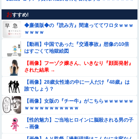
お
【動画】小池栄子似のGカップ女子高生「知らないオジさんに
すすめ!
襲われてオッパイ揉まれた」
◆廉価版◆の『読み方』間違っててワロタｗｗｗ
★★昨晩、久しぶりに嫁とセックスしたんだが・・・
ｗｗｗｗ
【動画】中国であった『交通事故』想像の10倍
【動画】デブの喧嘩 ガチでヤバい……
はすごくて地獄絵図
【動画】白人「日本で一番美味い食べ物はこれな、試してみ
【画像】フーゾク嬢さん、いきなり『顔面発射』
ろ！飛ぶぞ」
された結果 →
【画像】女子高生「え待って、パパが隣りの車両いる。。。」
【画像】28歳女性達の中に一人だけ『48歳』は
誰でしょう？
【動画】ピザ屋のバイト女、クッソせこい『ツマミ食い』をし
て炎上
【画像】女版の『チー牛』がこちらｗｗｗｗｗｗ
ｗｗｗｗｗｗｗｗｗｗｗ
【画像】巨大マンボウの稚魚さん、金平糖みたいでカワイイｗ
【性的魅力】ご当地ヒロインに脳殺される男の子
【動画】力士さん、ボクサーをボコってしまう
→画像
【画像】ＡＶ監督「撮影現場はこんなに大変なん