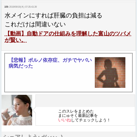
109:
2019/09/19(木) 07:35:43.39
水メインにすれば肝臓の負担は減る
これだけは間違いない
【動画】自動ドアの仕組みを理解した富山のツバメ
が賢い。
【悲報】ポルノ依存症、ガチでヤバい
病気だった
このスレをまとめた
まにゅそく最新記事を
いいね
してチェックしよう！