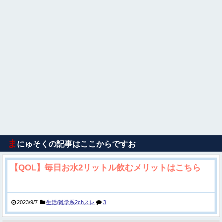
ま
にゅそくの記事はここからですお
【QOL】毎日お水2リットル飲むメリットはこちら
2023/9/7
生活/雑学系2chスレ
3