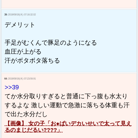
39:
2019/09/19(木) 07:16:32.02
デメリット
手足がむくんで豚足のようになる
血圧が上がる
汗がボタボタ落ちる
64:
2019/09/19(木) 07:23:59.91
>>39
てか水分取りすぎると普通に下っ腹も水太り
するよな 激しい運動で急激に落ちる体重も汗
で出た水分だし
【画像】 女の子「お●ぱいデカいせいで太って見え
るのまじだるい????」