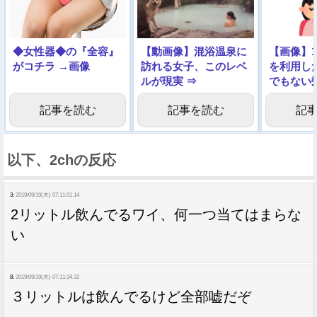
◆女性器◆の『全容』
【動画像】混浴温泉に
【画像】1
がコチラ →画像
訪れる女子、このレベ
を利用し
ルが現実 ⇒
でもない
しまう…
記事を読む
記事を読む
記
以下、2chの反応
3:
2019/09/19(木) 07:11:01.14
2リットル飲んでるワイ、何一つ当てはまらな
い
8:
2019/09/19(木) 07:11:34.32
３リットルは飲んでるけど全部嘘だぞ