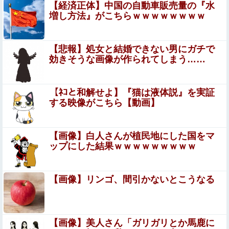
【経済正体】中国の自動車販売量の『水
ジャンポケ斎藤と代理人のやりとり、「地獄すぎて完全に
増し方法』がこちらｗｗｗｗｗｗｗｗ
コントになってる……」と衝撃を受ける人が続出中
ジャングリア沖縄「3万円です」←ディズニー超えの強
【悲報】処女と結婚できない男にガチで
気価格ｗｗｗ
効きそうな画像が作られてしまう……
【画像】顔20点身体100点の女子見つかってしまうｗｗｗ
ｗｗ
【ﾈｺと和解せよ】『猫は液体説』を実証
する映像がこちら【動画】
ヌーディストビーチじゃない海水浴場で女が全裸オ○ニー
すると3分以内にこうなるらしいｗｗｗ
PTA会長が事故で辞退→旦那「妻の代わりに僕がやりま
【画像】白人さんが植民地にした国をマ
す」→1年後…名物ガンコジジイを草むしりに召喚、不登
ップにした結果ｗｗｗｗｗｗｗｗｗ
校児を学校に復帰させる無双状態にｗｗ
片田舎のおっさん、剣聖になるⅡ 第5話 感想：つ
いに親子対決の予感！ベリル先生もやる気に！
【画像】リンゴ、間引かないとこうなる
【巨人対ヤクルト18回戦】巨人、3回裏無死二三塁から笹
原の2点タイムリーで勝ち越
し！！！！！！！！！！！！！他
【画像】美人さん「ガリガリとか馬鹿に
台湾の女の子に名前と住所聞かれたから教えたらこうなる