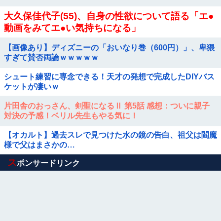
大久保佳代子(55)、自身の性欲について語る「エ●
動画をみてエ●い気持ちになる」
【画像あり】ディズニーの「おいなり巻（600円）」、卑猥
すぎて賛否両論ｗｗｗｗｗ
シュート練習に専念できる！天才の発想で完成したDIYバス
ケットが凄いｗ
片田舎のおっさん、剣聖になるⅡ 第5話 感想：ついに親子
対決の予感！ベリル先生もやる気に！
【オカルト】過去スレで見つけた水の鏡の告白、祖父は閻魔
様で父はまさかの…
Powered by livedoor 相互RSS
ス
ポンサードリンク