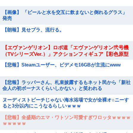
【画像】 「ビールと水を交互に飲まないと倒れるグラス」
発売
【朗報】見せブラ、流行る。
【エヴァンゲリオン】ロボ道「エヴァンゲリオン弐号機
（TVシリーズVer.）」アクションフィギュア【彩色原型
公開】他
【悲報】Steamユーザー、ビデメモ16GBが主流にwww
【悲報】ラッパーさん、札束披露するもネット民から「新社
会人の初ボーナスくらいしかない」と笑われる
ヌーディストビーチじゃない海水浴場で女が全裸オ○ニーす
ると3分以内にこうなるらしいｗｗｗ
【悲報】全盛期のエマ・ワトソン可愛すぎワロッタｗｗｗｗ
ｗｗｗｗｗ