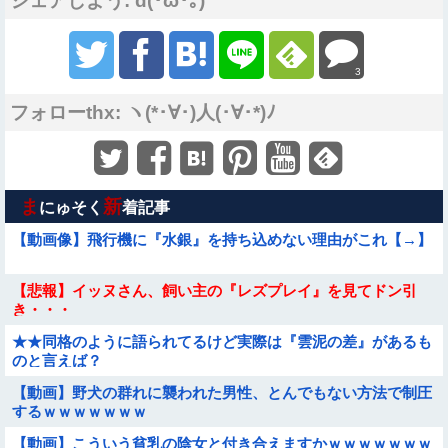
シェアしよう: d(･ω･｡)
3
フォローthx: ヽ(*･∀･)人(･∀･*)ﾉ
ま
新
にゅそく
着記事
【動画像】飛行機に『水銀』を持ち込めない理由がこれ【→】
【悲報】イッヌさん、飼い主の『レズプレイ』を見てドン引
き・・・
★★同格のように語られてるけど実際は『雲泥の差』があるも
のと言えば？
【動画】野犬の群れに襲われた男性、とんでもない方法で制圧
するｗｗｗｗｗｗｗ
【動画】こういう貧乳の陰女と付き合えますかｗｗｗｗｗｗｗ