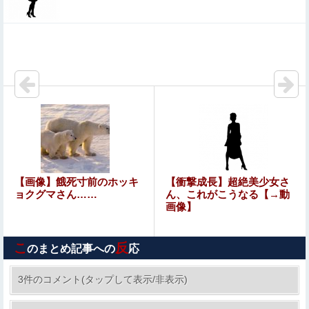
【画像】 露出狂の高校女教師、見つかるｗｗｗ
小倉ゆうか（元・小倉優香）がグラビア復帰！結局、脱ぐ
しかないｗｗｗｗ
ジャングリア沖縄「3万円です」←ディズニー超えの強気
価格ｗｗｗ
お前ら「日本も核武装汁！」←１万発の核弾頭どこに
ホリエモン「面接でさ、納豆パックの薄いフィルムって何
【画像】餓死寸前のホッキ
【衝撃成長】超絶美少女さ
のために入っていの？って聞くわけ」
ョクグマさん……
ん、これがこうなる【→動
画像】
【画像】元モデルのTBS新人アナさん、プリケツ
こ
反
のまとめ記事への
応
【エロ画像】ビリー・アイリッシュ、マ○コ（女性器）披
露
3件のコメント(タップして表示/非表示)
【艦これ】今回のかわいい大賞は決まった