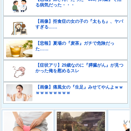
る病気だった・・・
【画像】拒食症の女の子の『太もも』、ヤバ
すぎる……
【悲報】夏場の『麦茶』ガチで危険だっ
た……
【症状アリ】29歳なのに『膵臓がん』が見つ
かった俺を慰めるスレ
【画像】痛風女の『生足』みせてやんよｗｗ
ｗｗｗｗｗｗｗｗ