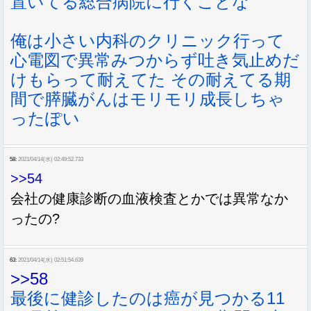
置いてる総合病院に行くことな
俺は小さい内科のクリニック行って
心電図で異常みつからず吐き気止めだ
けもらって耐えてた その耐えてる期
間で膵臓がんはモリモリ成長しちゃ
ったぽい
58:
2021/04/14(水) 02:49:52.733
>>54
会社の健康診断の血液検査とかでは異常なか
ったの?
63:
2021/04/14(水) 02:51:54.639
>>58
最後に健診したのは癌が見つかる11