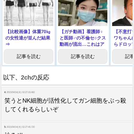
【比較画像】体重70㎏
【ガチ動画】看護師♀
【不意打
の女性達が並んだ結果
と医師♂の不倫セ○クス
ワちゃん(
⇒
動画が流出…これはア
らドロッ
ウト
た結果
記事を読む
記事を読む
記
以下、2chの反応
4:
2021/04/14(水) 02:27:33.482
笑うとNK細胞が活性化してガン細胞をぶっ殺
してくれるらしいぞ
5:
2021/04/14(水) 02:27:40.720