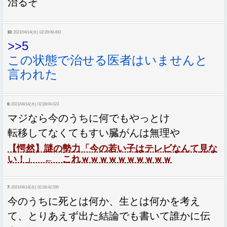
治るぞ
10:
2021/04/14(水) 02:29:09.493
>>5
この状態で治せる医者はいませんと
言われた
6:
2021/04/14(水) 02:28:04.023
マジなら今のうちに何でもやっとけ
転移してなくてもすい臓がんは無理や
【愕然】謎の勢力「今の若い子はテレビなんて見な
い！」 ← これｗｗｗｗｗｗｗｗｗｗ
7:
2021/04/14(水) 02:28:42.595
今のうちに死とは何か、生とは何かを考え
て、とりあえず出た結論でも書いて誰かに伝