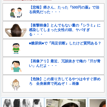
【悲報】癌さん、たった『500円の薬』で治
る病気だった・・・
【衝撃映像】とんでもない量の『シラミ』に
感染してしまった女性の頭、ヤバすぎ
る・・・
■糖尿病■で『両足切断』したけど質問ある？
【画像アリ】最近、冗談抜きで俺の「汗が青
い」んだよ・・・
【危険】この座り方してるやつは今すぐ辞め
ろ 全身麻痺で死ぬぞ！→画像