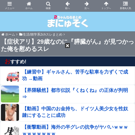
まにゅそく 2chまとめニュース速報VIP
ホーム
新着&人気
ホーム
生活/雑学系2chスレまとめ
【症状アリ】29歳なのに『膵臓がん』が見つかっ
た俺を慰めるスレ
お
すすめ!
【練習中】ギャルさん、苦手な駐車を力ずくで成
功 →動画
【界隈騒然】都市伝説『くねくね』の正体が判明
⇒
【動画】中国のお金持ち、ドイツ人美少女を性奴
隷にすることに成功
【衝撃動画】海外の半グレの抗争がヤバいｗｗｗ
ｗｗｗｗｗｗｗ