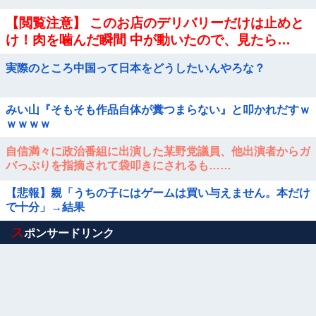
【閲覧注意】 このお店のデリバリーだけは止めと
け！肉を噛んだ瞬間 中が動いたので、見たら…
（衝撃動画）
実際のところ中国って日本をどうしたいんやろな？
みい山『そもそも作品自体が糞つまらない』と叩かれだすｗ
ｗｗｗｗ
自信満々に政治番組に出演した某野党議員、他出演者からガ
バっぷりを指摘されて袋叩きにされるも……
【悲報】親「うちの子にはゲームは買い与えません。本だけ
で十分」→結果
Powered by livedoor 相互RSS
ス
ポンサードリンク