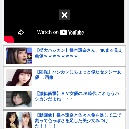
【拡大ハシカン】橋本環奈さん、4Kまる見え
画像ｗｗｗｗｗｗｗｗ
【朗報】ハシカンにちょっと似たセクシー女
優 →画像
【激似衝撃】ＡＶ女優のJK時代 これもうハ
シカンだよね・・・
【動画像】橋本環奈と佐々木希を足して二で
割って色っぽさを足した美少女みつけ
た！！！！