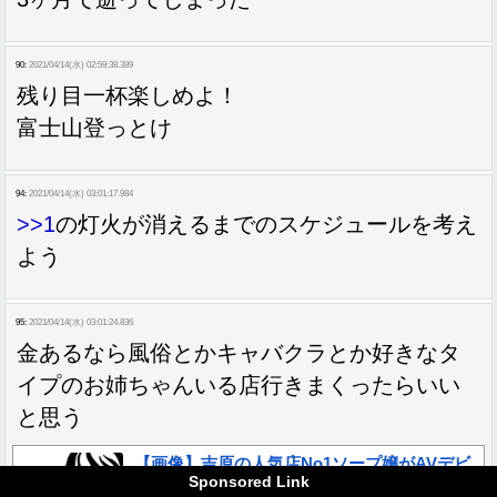
90:
2021/04/14(水) 02:59:38.389
残り目一杯楽しめよ！
富士山登っとけ
94:
2021/04/14(水) 03:01:17.984
>>1
の灯火が消えるまでのスケジュールを考え
よう
95:
2021/04/14(水) 03:01:24.836
金あるなら風俗とかキャバクラとか好きなタ
イプのお姉ちゃんいる店行きまくったらいい
と思う
【画像】吉原の人気店No1ソープ嬢がAVデビ
Sponsored Link
ューｷﾀ━(ﾟ∀ﾟ)━!