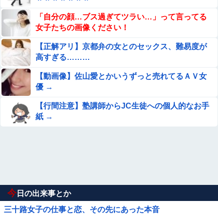
「自分の顔…ブス過ぎてツラい…」って言ってる
女子たちの画像ください！
【正解アリ】京都弁の女とのセックス、難易度が
高すぎる………
【動画像】佐山愛とかいうずっと売れてるＡＶ女
優 →
【行間注意】塾講師からJC生徒への個人的なお手
紙 →
今
日の出来事とか
三十路女子の仕事と恋、その先にあった本音