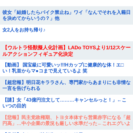
彼女「結婚したらバイク禁止ね」ワイ「なんでそれを入籍日
を決めてからいうの？」他
女2人をお持ち帰り♪
【ウルトラ怪獣擬人化計画】LADo TOYSより1/12スケー
ルアクションフィギュア化決定
【動画】 国宝級に可愛いッ!!!Hカップに健康的な体！エ□
い！乳首からマ●コまで見えているよ 笑
【超悲報】明日花キララさん、専門家からあまりにも非情な
一言を告げられる
【謎】女「43億円注文して………キャンセルっと！」←こ
いつの目的
【悲報】民主党政権期、トヨタ本体すら営業赤字になる「超
円高」…中小企業の景況も厳しい水準だった←これエグいよ
な