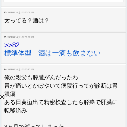
82:
2021/04/14(水) 02:57:01.198
太ってる？酒は？
85:
2021/04/14(水) 02:58:22.581
>>82
標準体型 酒は一滴も飲まない
84:
2021/04/14(水) 02:57:20.158
俺の親父も膵臓がんだったわ
胃が痛いとかぼやいて病院行ってが診断は胃
潰瘍
ある日黄疸出て精密検査したら膵癌で肝臓に
転移済み
3ヶ月で逝ってしまった