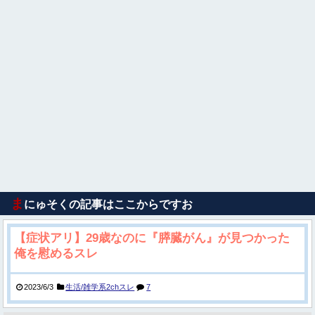
ま
にゅそくの記事はここからですお
【症状アリ】29歳なのに『膵臓がん』が見つかった
俺を慰めるスレ
2023/6/3
生活/雑学系2chスレ
7