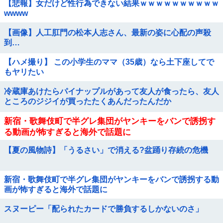
【悲報】女だけど性行為できない結果ｗｗｗｗｗｗｗｗｗｗ
wwww
【画像】人工肛門の松本人志さん、最新の姿に心配の声殺
到…
【ハメ撮り】 この小学生のママ（35歳）なら土下座してで
もヤリたい
冷蔵庫あけたらパイナップルがあって友人が食ったら、友人
ところのジジイが買ったたくあんだったんだか
新宿・歌舞伎町で半グレ集団がヤンキーをバンで誘拐す
る動画が怖すぎると海外で話題に
【夏の風物詩】「うるさい」で消える?盆踊り存続の危機
新宿・歌舞伎町で半グレ集団がヤンキーをバンで誘拐する動
画が怖すぎると海外で話題に
スヌーピー「配られたカードで勝負するしかないのさ」