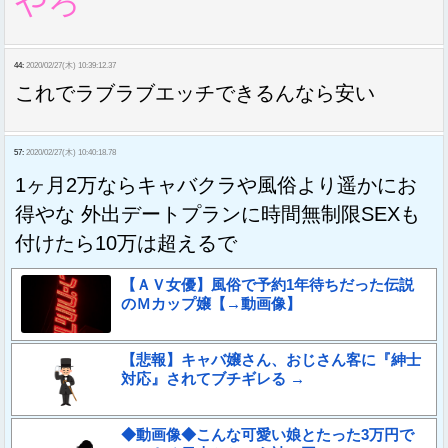
やろ
44:
2020/02/27(木) 10:39:12.37
これでラブラブエッチできるんなら安い
57:
2020/02/27(木) 10:40:18.78
1ヶ月2万ならキャバクラや風俗より遥かにお
得やな 外出デートプランに時間無制限SEXも
付けたら10万は超えるで
【ＡＶ女優】風俗で予約1年待ちだった伝説
のＭカップ嬢【→動画像】
【悲報】キャバ嬢さん、おじさん客に『紳士
対応』されてブチギレる →
◆動画像◆こんな可愛い娘とたった3万円で