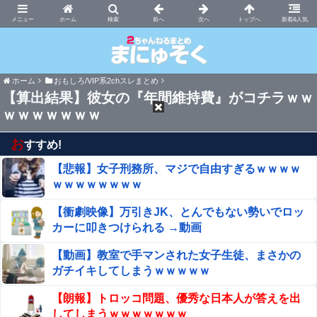
まにゅそく 2chまとめニュース速報VIP
ホーム
新着&人気
ホーム
おもしろ/VIP系2chスレまとめ
【算出結果】彼女の『年間維持費』がコチラｗｗ
ｗｗｗｗｗｗｗ
お
すすめ!
【悲報】女子刑務所、マジで自由すぎるｗｗｗｗ
ｗｗｗｗｗｗｗｗ
【衝劇映像】万引きJK、とんでもない勢いでロッ
カーに叩きつけられる →動画
【動画】教室で手マンされた女子生徒、まさかの
ガチイキしてしまうｗｗｗｗｗ
【朗報】トロッコ問題、優秀な日本人が答えを出
してしまうｗｗｗｗｗｗｗ