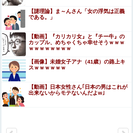
いい？」
【謎理論】ま～んさん「女の浮気は正義
「Fate/EXTELLA」初回特典の赤青セイバー「純真のナイ
である。」
トドレス」デザイン＆スクショ公開！二人ともお美し
い…！
もしかして民主主義ってさ…他
【動画】『カリカリ女』と『チー牛』の
カップル、めちゃくちゃ幸せそうｗｗｗ
ｗｗｗｗｗｗｗｗ
ちとせよしのさん(26)の限界突破のドスケベ尻 part2
【画像】未婚女子アナ（41歳）の路上キ
スｗｗｗｗｗｗ
イーロン・マスク「中国のロボットはデタラメで遠隔操作
してるだけ」
【動画】日本女性さん｢日本の男はこれが
【朗報】後藤真希 「無毛女性器生チラ＆乳の首ポロ
出来ないからモテないんだよw｣
リ」計画
【動画】 女子アナさん、ノーブラでうっかり衣装から乳首
が透けてしまう放送事故ｗｗｗ
【閲覧注意】JK妹と喧嘩した兄、3分後妹が ”こうなって
て” 絶望する…（衝撃画像）