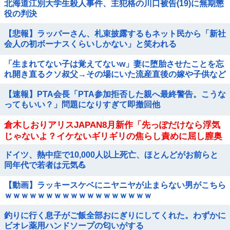
北海道江別大学生殺人事件、主犯格の川口被告(19)に無期懲
役の判決
【悲報】ラッパーさん、札束披露するもネット民から「新社
会人の初ボーナスくらいしかない」と笑われる
「生まれてない子は覚えてないw」妻に堕胎させたことを忘
れ開き直るクソ叔父→その場にいた流産直後の嫁や子供など
『10人』が泣き叫ぶ地獄絵図へ
【速報】PTA会長「PTA参加拒否した親へ最終警告。こうな
ってもいい？」問題になりすぎて即撤回他
倉木しおりアリスJAPAN8月新作「先っぽだけなら浮気
じゃないよ？イケないギリギリの焦らし責めに屈し膣奥
深ハメ浮気」理性崩壊NTR作品！！
ドイツ、熱中症で10,000人以上死亡、ほとんどがお前らと
同年代で若者は元気💪
【動画】ラッキースケベにニヤニヤが止まらない男がこちら
ｗｗｗｗｗｗｗｗｗｗｗｗｗｗｗｗｗｗ
釣りに行く息子がご飯全部おにぎりにしてくれた。わずかに
ビオレ薬用ハンドソープの匂いがする