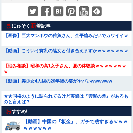
ま
新
にゅそく
着記事
【画像】巨大マンボウの稚魚さん、金平糖みたいでカワイイｗ
【動画】こういう貧乳の陰女と付き合えますかｗｗｗｗｗｗｗ
【悩み相談】昭和の高1女子さん、夏の体験談ｗｗｗｗｗｗｗ
ｗ
【動画】美少女4人組の20年後の姿がヤバいwwwwww
★★同格のように語られてるけど実際は『雲泥の差』があるも
のと言えば？
お
【動画像】女の子「ウエスト？・・・60㎝だよ！」
すすめ!
【動画】中国の『板金』、ガチで凄すぎるｗｗｗ
【動画】力士さん、ボクサーをボコってしまう
ｗｗｗｗｗｗ