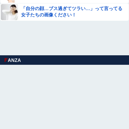
警察や検察が冤罪率をデータとして公表すべきだと思う
「自分の顔…ブス過ぎてツラい…」って言ってる
女子たちの画像ください！
【画像】 このハゲにやられたJKがたくさんいるという事
実
PTA会長「PTA参加拒否した親へ最終警告。こうなっても
いい？」
ぐらんぶる原作最新話、ヤバすぎる
F
ANZA
裏垢女子のお○ぱいってこんなにエ□いのか！？素人のなま
なましい乳房…乳首がエ□過ぎる自撮りエ□画像
【悲報】ラッパーさん、札束披露するもネット民から「新
社会人の初ボーナスくらいしかない」と笑われる
【閲覧注意】人妻がヌード動画を公開 ⇒ ネット民「赤ち
ゃんに絶対に母乳を上げないで！」（衝撃動画）
ひろゆき「出馬する気ないから話さなかった」妻
Sponsored Link