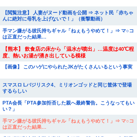
【閲覧注意】 人妻がヌード動画を公開 ⇒ ネット民「赤ちゃ
んに絶対に母乳を上げないで！」（衝撃動画）
手マン嫌がる彼氏持ちギャル「ねぇもうやめて！」⇒ マ○コ
は正直だった結果…
【熊本】 飲食店の床から「温水が噴出」…温度は40℃程
度、熱いお湯が湧き出している模様
【画像】 このハゲにやられたJKがたくさんいるという事実
スマスロ Lバジリスク4、ミリオンゴッドと同じ筐体で登場
するらしい
PTA会長「PTA参加拒否した親へ最終警告。こうなってもい
い？」
手マン嫌がる彼氏持ちギャル「ねぇもうやめて！」⇒ マ○コ
は正直だった結果…