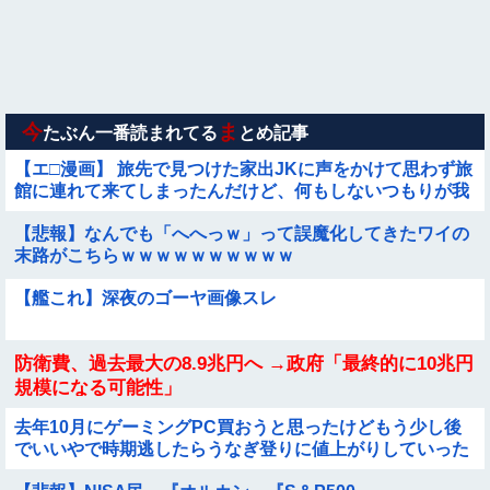
★★昨晩、久しぶりに嫁とセックスしたんだが・・・
【悲報】イッヌさん、飼い主の『レズプレイ』を見てドン引
き・・・
今
ま
たぶん一番読まれてる
とめ記事
【エ□漫画】 旅先で見つけた家出JKに声をかけて思わず旅
館に連れて来てしまったんだけど、何もしないつもりが我
慢できなくてお○ぱい揉んだりチ○ポ...
【悲報】なんでも「へへっｗ」って誤魔化してきたワイの
末路がこちらｗｗｗｗｗｗｗｗｗｗ
【艦これ】深夜のゴーヤ画像スレ
防衛費、過去最大の8.9兆円へ →政府「最終的に10兆円
規模になる可能性」
去年10月にゲーミングPC買おうと思ったけどもう少し後
でいいやで時期逃したらうなぎ登りに値上がりしていった