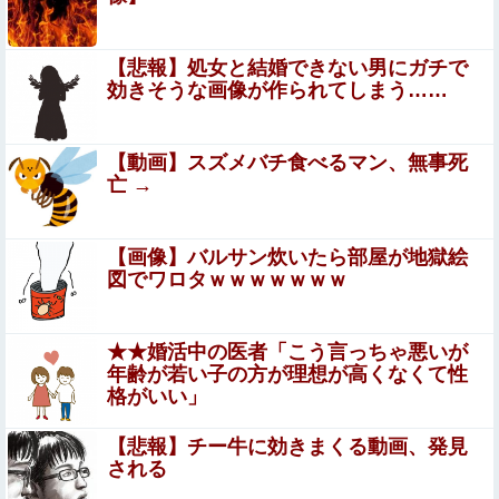
【動画】役満ボディの岡田紗佳(32)さん、渾身のあたシコ
ダンスがえちえちだと話題にｗｗｗｗｗｗ他
【悲報】処女と結婚できない男にガチで
効きそうな画像が作られてしまう……
【悲報】へずまりゅう（35）ボランティアのため熊本に行
くも体調不良で病院に行く
北海道江別大学生殺人事件、主犯格の川口被告(19)に無期
【動画】スズメバチ食べるマン、無事死
懲役の判決
亡 →
旦那の祖父が亡くなった。私「エプロン持って行
った方がいいよね」旦那「余計な出費すんな。そ
【画像】バルサン炊いたら部屋が地獄絵
図でワロタｗｗｗｗｗｗｗ
んなもん買うなら今後一切金を出さねぇぞ」私
【朗報】小池都知事、高市首相と会談し「墓地埋葬法」の
「えっ…」
改正を要請 国と都が連携し民間への指導強化を進める方
向で一致
★★婚活中の医者「こう言っちゃ悪いが
【緊急】明日「銀だこ」がガチに過去最大レベルに混みそ
年齢が若い子の方が理想が高くなくて性
うwwwwwwwwwwwwwwwwwwwwwwwwww
格がいい」
【悲報】東京大学、『完全終了』のお知らせ・・・・他
【悲報】チー牛に効きまくる動画、発見
される
PTA会長「PTA参加拒否した親へ最終警告。こうなっても