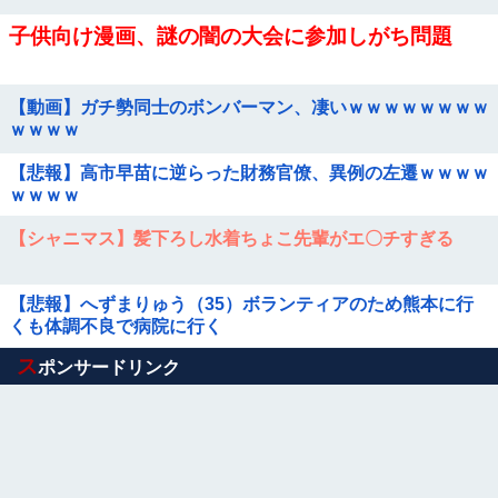
子供向け漫画、謎の闇の大会に参加しがち問題
【動画】ガチ勢同士のボンバーマン、凄いｗｗｗｗｗｗｗｗ
ｗｗｗｗ
【悲報】高市早苗に逆らった財務官僚、異例の左遷ｗｗｗｗ
ｗｗｗｗ
【シャニマス】髪下ろし水着ちょこ先輩がエ〇チすぎる
【悲報】へずまりゅう（35）ボランティアのため熊本に行
くも体調不良で病院に行く
Powered by livedoor 相互RSS
ス
ポンサードリンク