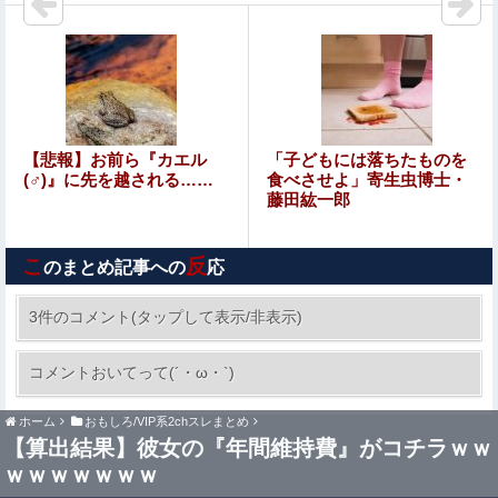
友廣南実アナ 海に落ちてパンツが透けてしまうハプニン
グ！！【GIF動画あり】
井上晴美、乳首ヘアヌードや濡れ場おっぱいがエロ過ぎ
る！人生最後のラスト写真集、最高！！
【厚生年金 平均15万円の厳しさ】 月20万円以上はわずか
【悲報】お前ら『カエル
「子どもには落ちたものを
1.8割、高齢夫婦は毎月4.2万円の赤字に
(♂)』に先を越される……
食べさせよ」寄生虫博士・
藤田紘一郎
【画像】 まんさん、ブチ切れ「電車内でこういうポジのお
じ、ガチでイラネ」→
こ
反
のまとめ記事への
応
【画像】 吉川愛さん(26)、縛られてムチムチお乳が強調さ
れてしまう
3件のコメント(タップして表示/非表示)
｢乃木坂あそぶだけ 1万円で遊ぼう！｣ 後編公
コメントおいてって(´・ω・`)
開！！！【乃木坂46】
ホーム
おもしろ/VIP系2chスレまとめ
【動画】 ”別れさせ屋” のセ○クス、凄すぎるｗｗｗ そり
【算出結果】彼女の『年間維持費』がコチラｗｗ
ゃ肉便器に堕ちるわｗｗｗ
ｗｗｗｗｗｗｗ
【動画】ラッキースケベにニヤニヤが止まらない男がこち