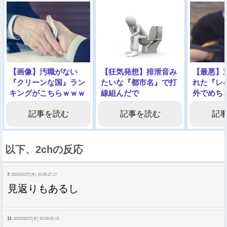
【画像】汚職がない
【狂気発想】排泄音み
【最悪】
『クリーンな国』ラン
たいな『都市名』で打
れた『レ
キングがこちらｗｗｗ
線組んだで
外でめち
ｗ
になって
記事を読む
記事を読む
記
以下、2chの反応
7:
2020/02/27(木) 10:35:27.17
見返りもあるし
11:
2020/02/27(木) 10:36:00.13