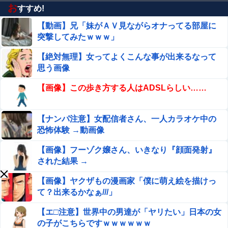
らｗｗｗｗｗｗｗｗｗｗｗｗｗｗｗｗｗｗ
お
すすめ!
【動画】兄「妹がＡＶ見ながらオナってる部屋に
【画像】 美少女「女性の皆さんへ。パンツを履かずにを履
いてみてください」
突撃してみたｗｗｗ」
【驚愕】ピンサ□で５分で出したら店長来て無事死亡ｗｗ
【絶対無理】女ってよくこんな事が出来るなって
ｗｗｗｗｗｗｗｗｗｗｗｗ
思う画像
【ウマ娘】美浦寮が主催する納涼夏祭りで各ウマ娘が
【画像】この歩き方する人はADSLらしい……
出しそうな催し物
【シャニマス】髪下ろし水着ちょこ先輩がエ〇チすぎる
【ナンパ注意】女配信者さん、一人カラオケ中の
恐怖体験 →動画像
【悲報】 ナイトレイン、利敵行為がブームになる
【画像】フーゾク嬢さん、いきなり『顔面発射』
された結果 →
【悲報】高市早苗に逆らった財務官僚、異例の左遷ｗｗｗ
【画像】ヤクザもの漫画家「僕に萌え絵を描けっ
ｗｗｗｗｗ
て？出来るかなぁ///」
【朗報】爆胸の気象予報士さん、NHKから解き放たれる
【エ□注意】世界中の男達が「ヤリたい」日本の女
の子がこちらですｗｗｗｗｗｗ