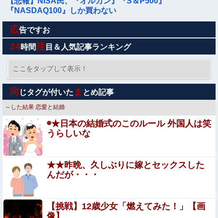
【悲報】NISA民、『オルカン』『S＆P500』
『NASDAQ100』しか買わない
広
【動画】女子アナさん、ノーブラでうっかり衣装から乳首
告ですお
が透けてしまう放送事故ｗｗｗ
24
注
時間
目＆人気記事ランキング
手マン嫌がる彼氏持ちギャル「ねぇもうやめて！」⇒ マ○
コは正直だった結果…
ここをタップして表示！
みいちゃん、セコカンになる
同
ま
じタグが付いた
とめ記事
～した結果
恋愛と結婚
ジャンポケ斉藤「同意があったんです。本当です。信じて
◉★日本の結婚式のこのルール 外国人は笑
下さい」←何でこの主張が通らないの？
うらしいな
ドイツ、熱中症で10,000人以上死亡、ほとんどがお前らと
同年代で若者は元気💪
★★昨晩、久しぶりに嫁とセックスした
夫さん、妻に「天井のシミ数えてれば終わるでな」と押し
んだが・・・
倒されて性行為 → 凄いことになるｗｗｗｗｗ
【恐怖】小3の俺が包丁持ったオッサンと遭遇した結
【挑戦】12歳少女「燃えてみた！」【画
果・・・警察が衝撃の理由を語ったｗｗｗｗ
像】