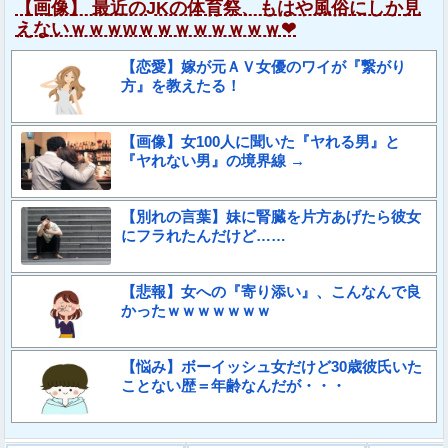
【画像】 最近のJKの体育祭、もはや風俗にしか見
えないｗｗｗwｗｗｗｗｗｗｗｗ❤
【恋愛】嫁が元ＡＶ女優のワイが『繋がり
方』を教えたる！
【画像】女100人に聞いた『ヤれる男』と
『ヤれない男』の境界線 →
【別れの言葉】妹に腎臓を片方あげたら彼女
にフラれたんだけど……
【悲報】女への『寄り添い』、こんなんで良
かったｗｗｗｗｗｗｗ
【悩み】ボーイッシュ女だけど30歳彼氏いた
ことない歴＝年齢なんだが・・・