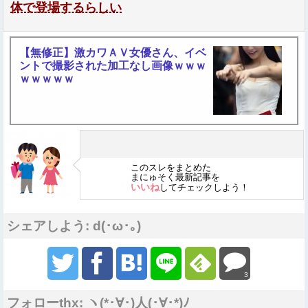
体で登場するらしい
【無修正】激カワＡＶ女優さん、イベ
ントで撮影された加工なし画像ｗｗｗ
ｗｗｗｗｗ
このスレをまとめた
まにゅそく最新記事を
いいね
してチェックしよう！
シェアしよう: d(･ω･｡)
3
フォローthx: ヽ(*･∀･)人(･∀･*)ﾉ