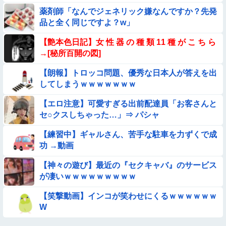
薬剤師「なんでジェネリック嫌なんですか？先発
【動画】白人「日本で一番美味い食べ物はこれな、試してみ
品と全く同じですよ？w」
ろ！飛ぶぞ」
【動画】デブの喧嘩 ガチでヤバい……
【艶本色日記】女 性 器 の 種 類 11 種 が こ ち ら
→[秘所百開の図]
【動画】ピザ屋のバイト女、クッソせこい『ツマミ食い』をし
【朗報】トロッコ問題、優秀な日本人が答えを出
て炎上
してしまうｗｗｗｗｗｗｗ
【動画】アンドロイドみたいな女子小学生が発見される
【エロ注意】可愛すぎる出前配達員「お客さんと
セ○クスしちゃった…」⇒ パシャ
【動画像】飛行機に『水銀』を持ち込めない理由がこれ【→】
【練習中】ギャルさん、苦手な駐車を力ずくで成
【動画】野犬の群れに襲われた男性、とんでもない方法で制圧
功 →動画
するｗｗｗｗｗｗｗ
【神々の遊び】最近の『セクキャバ』のサービス
【動画あり】ボーイッシュ美少女「どうしたん？おっぱい揉
が凄いｗｗｗｗｗｗｗｗｗ
む？❤」
【画像】新人AV女優さん、ジブリキャラのコスプレでチンポ
【笑撃動画】インコが笑わせにくるｗｗｗｗｗｗ
を硬めてくるｗｗｗｗｗｗｗ
W
◉★日本の結婚式のこのルール 外国人は笑うらしいな