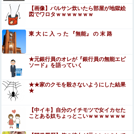
【画像】バルサン炊いたら部屋が地獄絵
【画像】飯尾夏帆アナ、白いポロシャツから乳房が飛び出
図でワロタｗｗｗｗｗｗｗ
してしまうｗｗｗｗｗｗｗ他
YouTubeプレミアムって普通入ってるよな？
東 大 に 入 っ た 『無能』 の 末 路
【画像】 女さん、アソコにとんでもない物を入れて病院に
担ぎ込まれる
★元銀行員のオレが『銀行員の無能エピ
ソード』を語っていく
えなこ×網タイツ×Tバック尻、これで興奮しないヤツはい
ないだろｗｗ
【悲報】財務省のエース、左遷へ。官邸幹部「政権に協力
★★家のクモを殺さないようにした結果
的でなかったから」他
★
ギリギリやれるブス巨乳ｗｗｗｗｗｗｗｗｗ
（※画像あり）
【中イキ】自分のイチモツで女イカセた
ことある奴ちょっとこいｗｗｗｗｗｗｗ
【衝撃】最近のヤンキーが怖すぎるｗｗｗｗ夏祭りでヤン
キーに絡まれたワイ、泣く…その理由がこちら…怖すぎ
る…