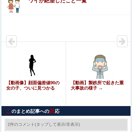
ワイが絶望したこと一覧
（海外の反応）他
【画像】 釘崎野薔薇がチクニーで気持ちよくなってるエ□
画像
元【画像】ジャンプの漫画家・西義之先生、エ●チすぎる
「八尺様」の新作エ□漫画を描く
【悲報】高市政権「永住許可厳格化するわ」外国人さん
「もう日本ええわ…」
【画像】 「マスク美人さん、また我々を欺く」←海外でも
流行りだした結果がこちらw w w w w w w
鈴木奈穂子アナ 袖口からインナーチラ見え！！【GIF動
【動画像】顔面偏差値90の
【動画】製鉄所で起きた重
画あり】
女の子、ついに見つかる
大事故の様子 →
岡田斗司夫「人間の本音としてブサイクを見たら不愉快に
なる。この責任をどうとるんだ」
こ
反
のまとめ記事への
応
★【ワートリ】華ちゃんの爪がすっかり治っていればいい
けどね
2件のコメント(タップして表示/非表示)