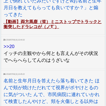
上で倒れていたみたいですけどwお名前と生年
月日を教えてもらっても良いですか？」と煽
ってきた
【動画】両方馬鹿（笑）ミニストップでトラックと
衝突したドラレコが（ノ∇`）
23:
2018/07/04(水)13:44:16
>>20
イッチの主観やから何とも言えんがその状況
でへらへらしてんのはうざいな
24:
2018/07/04(水)13:45:22
名前と生年月日を答えたら落ち着いてきた ほ
んで頬が焼けただれてて視界がボヤけとるの
に気がついた んで、市民病院に連れていかれ
て検査したんやけど、頬を火傷しとる以外は