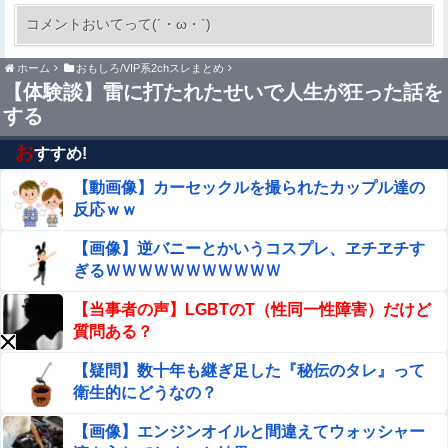
●●漫画『怪物の寵愛』をrawやhitomiを使わずに
コメントおいてって(´・ω・`)
無料で読む方法│揚げ三昧
ホーム
おもしろ/VIP系2chスレまとめ
【画像】 JKさん、日本最大級の”水かけ祭り”フェスでお
【体験談】雷に打たれたせいで人生が狂った話を
っ〇ぱい丸見え！大量ぶっかけハプニングｗｗｗ
する
ごつ盛り焼きそばとかいう年１くらいで無性に食いたくな
るやつｗｗｗｗｗｗｗｗ
お
すすめ!
【動画像】カーセックルを撮られたカップル達の
【衝撃】ハンターハンター、とんでもねえ伏線が発掘され
る。クルタ族の虐殺犯人がツェリードニヒだった模様！
反応ｗｗ
【動画】仙台育英の野球部女子マネ、あざといウィンクで
【画像】逆バニーとかいうコスプレ、ヱチヱチす
お前らの心を鷲掴みｗｗｗｗｗ
ぎるＷＷＷＷＷＷＷＷＷＷＷ
【悲報】人気配信者「はっきり言う、ジャングリア沖
【当事者の声】LGBTのT（性同一性障害）だけど
縄ほんとーーーーーーーーにおもんない！！！！」→
質問ある？
炎上
【悲報】ハンターハンター連載再開の様子、全くないｗｗ
【疑問】数十年も継ぎ足した『秘伝のタレ』って
ｗｗｗｗｗｗｗｗｗｗｗ
衛生的にどうなの？
参政党・神谷代表、高市政権の食料品減税を「天下の愚
【画像】エンジンオイルと間違えてウォッシャー
策」と一刀両断