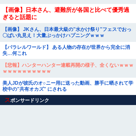
【画像】日本さん、避難所が各国と比べて優秀過
ぎると話題に
【画像】 JKさん、日本最大級の”水かけ祭り”フェスでおっ
〇ぱい丸見え！大量ぶっかけハプニングｗｗｗ
【パラレルワールド】 ある人物の存在が世界から完全に消
失…何これ
【悲報】ハンターハンター連載再開の様子、全くないｗｗｗ
ｗｗｗｗｗｗｗｗｗｗ
美人JDが彼氏のオ○ニー用に送った動画、勝手に晒されて学
校中の”共有オカズ” にされる
Powered by livedoor 相互RSS
ス
ポンサードリンク