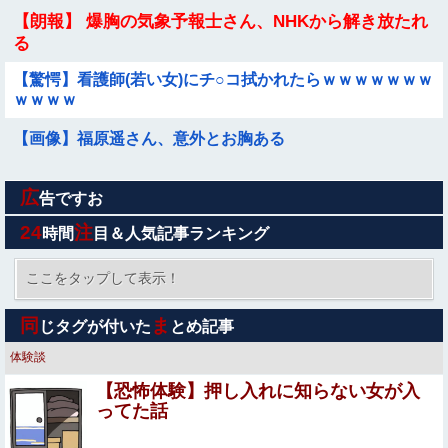
【朗報】 爆胸の気象予報士さん、NHKから解き放たれ
る
【驚愕】看護師(若い女)にチ○コ拭かれたらｗｗｗｗｗｗｗ
ｗｗｗｗ
【画像】福原遥さん、意外とお胸ある
広
【遊戯王】一番重い”縛り”ってどれ？
告ですお
24
注
時間
目＆人気記事ランキング
【悲報】元フジテレビ渡邊渚さん、『地獄』に逆戻りして
しまう・・・・・他
ここをタップして表示！
この夏菜がシコすぎるｗｗｗｗ
同
ま
じタグが付いた
とめ記事
体験談
『少女革命ウテナ』の主人公たちの寮、”あの人”の家がモ
【恐怖体験】押し入れに知らない女が入
デルだった
ってた話
【画像】 どえらい乳のJSが発見される