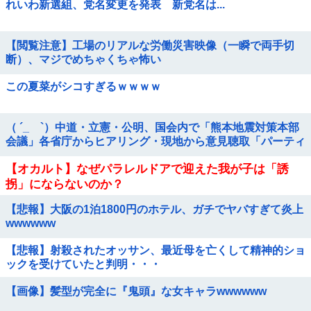
れいわ新選組、党名変更を発表 新党名は...
【閲覧注意】工場のリアルな労働災害映像（一瞬で両手切
断）、マジでめちゃくちゃ怖い
この夏菜がシコすぎるｗｗｗｗ
（ ´_ゝ`）中道・立憲・公明、国会内で「熊本地震対策本部
会議」各省庁からヒアリング・現地から意見聴取「パーティ
ション、人手、宿泊施設の不足や、...
【オカルト】なぜパラレルドアで迎えた我が子は「誘
拐」にならないのか？
【悲報】大阪の1泊1800円のホテル、ガチでヤバすぎて炎上
wwwwww
【悲報】射殺されたオッサン、最近母を亡くして精神的ショ
ックを受けていたと判明・・・
【画像】髪型が完全に『鬼頭』な女キャラwwwwww