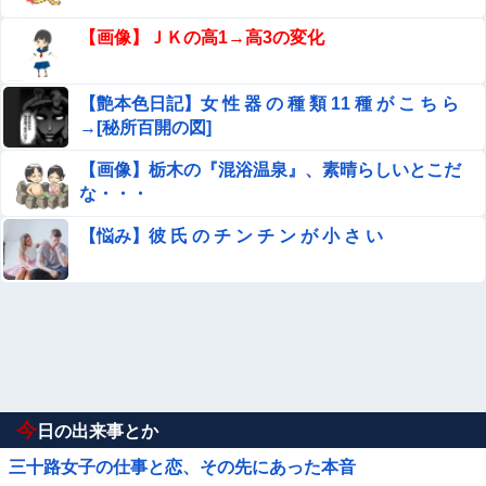
【画像】ＪＫの高1→高3の変化
【艶本色日記】女 性 器 の 種 類 11 種 が こ ち ら
→[秘所百開の図]
【画像】栃木の『混浴温泉』、素晴らしいとこだ
な・・・
【悩み】彼 氏 の チ ン チ ン が 小 さ い
今
日の出来事とか
三十路女子の仕事と恋、その先にあった本音