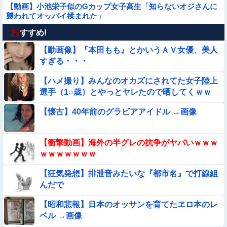
【動画】小池栄子似のGカップ女子高生「知らないオジさんに
襲われてオッパイ揉まれた」
お
【画像】プールに来てた水着JCたち どの娘を選ぶの？
すすめ!
【動画像】『本田もも』とかいうＡＶ女優、美人
【動画】中国の『上級の暮らし』がコレらしい
すぎる・・・
【ハメ撮り】みんなのオカズにされてた女子陸上
【画像】プールで水着が脱げちゃった女の子の反応ｗｗｗｗｗ
選手（1○歳）とやっとヤレたので晒してくｗｗ
ｗｗｗ
ｗ
【衝撃】ガチで『意識高い無能』が好きなワードと言えば？
【懐古】40年前のグラビアアイドル →画像
【画像】昔の日本人の水着、ゑっちｗｗｗｗｗｗｗ
【衝撃動画】海外の半グレの抗争がヤバいｗｗｗ
ｗｗｗｗｗｗｗ
【動画像】飛行機に『水銀』を持ち込めない理由がこれ【→】
【狂気発想】排泄音みたいな『都市名』で打線組
んだで
【画像】お前らこの超美人が整形か否か判定たのむ！！
【昭和悲報】日本のオッサンを育てたヱロ本のレ
【画像】この美人ママ、脱いだら凄い・・・
ベル →画像