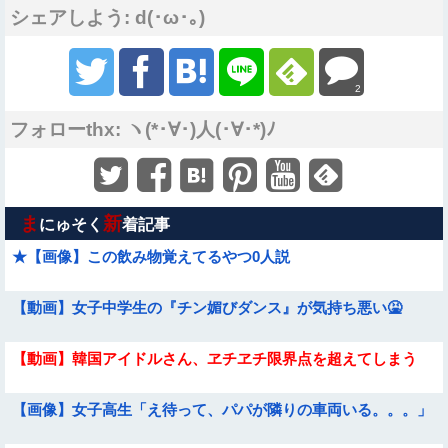
シェアしよう: d(･ω･｡)
2
フォローthx: ヽ(*･∀･)人(･∀･*)ﾉ
ま
新
にゅそく
着記事
★【画像】この飲み物覚えてるやつ0人説
【動画】女子中学生の『チン媚びダンス』が気持ち悪い🤮
【動画】韓国アイドルさん、ヱチヱチ限界点を超えてしまう
【画像】女子高生「え待って、パパが隣りの車両いる。。。」