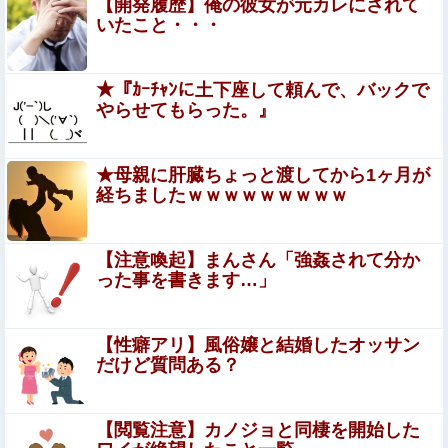
【開発履歴】俺の彼女が元カレにされて
血を見て失神した俺が「殺人事件の被害者（遺体）」と勘
いたこと・・・
違いされ現場が大パニックに！勇敢なおばちゃんとオジサ
ン達の団結力と勘違い劇がこちらｗｗ
海外「飛田新地でこんなアイドル級の子と即ハメできるの
★『ｶｰﾁｬﾝに土下座して頼んで、バックで
かよ」⇒ 晒された無修正動画がコチラ
やらせてもらった。』
「ﾀﾋねば保険金出る」と友人を追いつめたモラ旦那＆ウト
メ！洗脳解いて弁護士と完全勝利。離婚届と家電＆裏口へ
★母親に肝臓ちょっと渡してから1ヶ月が
の「うっかりアロンアルファ」を残して脱出←悔し泣きし
井上清華アナ 透けニットで胸くっきり！！
経ちましたｗｗｗｗｗｗｗｗｗ
ながらやることがエグくて草
【悲報】Amazon、デザイン改悪か
【注意喚起】まんさん「強姦されて分か
った事を書きます…」
嫁の銀行口座が突如凍結されて三菱UFJ銀行に問い合わ
せ、「説明できない」と言われて警察に相談しにいく
【性癖アリ】風俗嬢と結婚したオッサン
と……
だけど質問ある？
エロ漫画『いじめがあるクラスにふたなり転校生がヤッて
きた』をrawやhitomiを使わずに無料で読む方法│同人ふぇ
ち
【閲覧注意】カノジョと同棲を開始した
私の好きな日本語がこれだ←「日本は太っ腹だな」