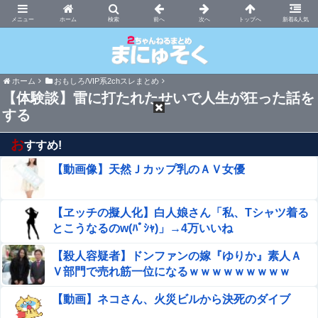
まにゅそく 2chまとめニュース速報VIP
ホーム
新着&人気
ホーム
おもしろ/VIP系2chスレまとめ
【体験談】雷に打たれたせいで人生が狂った話を
する
お
すすめ!
【動画像】天然Ｊカップ乳のＡＶ女優
【ヱッチの擬人化】白人娘さん「私、Tシャツ着る
とこうなるのw(ﾊﾟｼｬ)」→4万いいね
【殺人容疑者】ドンファンの嫁『ゆりか』素人Ａ
Ｖ部門で売れ筋一位になるｗｗｗｗｗｗｗｗｗ
【動画】ネコさん、火災ビルから決死のダイブ