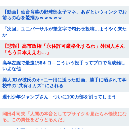
【動画】仙台育英の野球部女子マネ、あざといウィンクでお
前らの心を鷲掴みｗｗｗｗｗ
「次回」ユニバーサルが筆文字で匂わせ投稿…ようやく来た
か
【悲報】高市政権「永住許可厳格化するわ」外国人さん
「もう日本ええわ…」
高卒左腕で最速156キロ←こういう投手ってプロで育成難し
いよな他
美人JDが彼氏のオ○ニー用に送った動画、勝手に晒されて学
校中の”共有オカズ” にされる
週刊少年ジャンプさん ついに100万部を割ってしまう
岡田斗司夫「人間の本音としてブサイクを見たら不愉快にな
る。この責任をどうとるんだ」