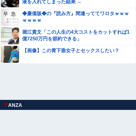
液を入れてしまった結果 →
【動画】 クソガキロケット、怖すぎる…これよく轢かずに
◆廉価版◆の『読み方』間違っててワロタｗｗｗ
止まれたな
ｗｗｗｗ
パパ活不倫を暴露された大物芸人さん(63)、晒されたLINE
堀江貴文「この人生の4大コストをカットすれば1
が面白すぎるｗｗｗｗｗｗｗｗｗ(画像ｱﾘ)
億7250万円を節約できる」
週間少年ジャンプのグッズ(43億円分)を注文してキャンセ
【画像】この胃下垂女子とセックスしたい？
ルした32歳女が逮捕
美人JDが彼氏のオ○ニー用に送った動画、勝手に晒されて
学校中の”共有オカズ” にされる
【有能】政府「トラックはサービスエリア利用有料化すれ
ばサボらず走るし流問題解決じゃね？」
【動画】 女子大生さん、教室でマ○毛チェックしてしまい
F
ANZA
流出ｗｗｗｗｗｗｗｗｗｗｗｗｗｗｗｗｗｗ
【悲報】女子自転車競技、ブラに綿を詰めまくって空気抵
抗を減らすチート技が発覚ｗｗｗ
Sponsored Link