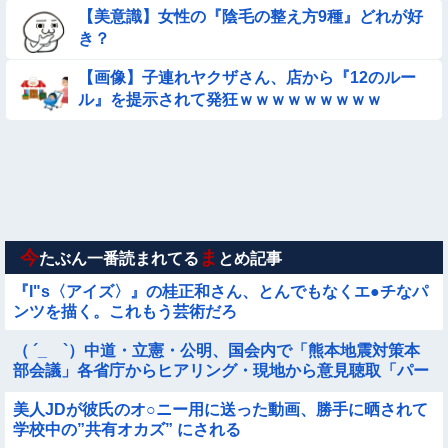
【美意識】女性の『陰毛の整え方9種』どれが好
【画像】日本のえちえち女性犯罪者ｗｗｗｗｗｗｗ
き？
【ロマン】世界を動かした暗号ランキング
【画像】子連れヤクザさん、店から『12のルー
ル』を提示されて発狂ｗｗｗｗｗｗｗｗｗ
【画像】夏のバイクがヤバすぎるｗｗｗｗｗ
【動画】広島に落とされた『原子爆弾』の『再現動画』がこち
ら・・・
【動画】 女子中学生さん、タクシー運ちゃんに感電させられ死
亡……
今
ま
たぶん一番読まれてる
とめ記事
『I"s〈アイズ〉』の桂正和さん、とんでもなくエ●チなパ
ンツを描く。これもう芸術だろ
（ ´_ゝ`）中道・立憲・公明、国会内で「熊本地震対策本
部会議」各省庁からヒアリング・現地から意見聴取「パー
ティション、人手、宿泊施設の不足や、...
美人JDが彼氏のオ○ニー用に送った動画、勝手に晒されて
学校中の”共有オカズ” にされる