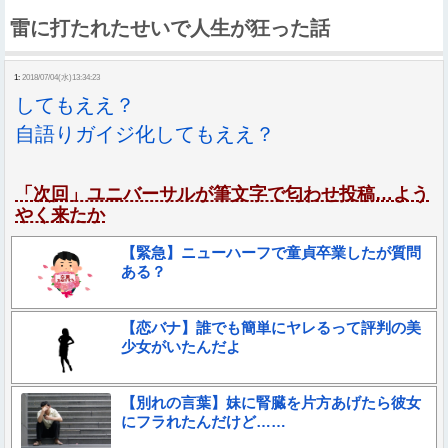
雷に打たれたせいで人生が狂った話
1:
2018/07/04(水)13:34:23
してもええ？
自語りガイジ化してもええ？
「次回」ユニバーサルが筆文字で匂わせ投稿…よう
やく来たか
【緊急】ニューハーフで童貞卒業したが質問
ある？
【恋バナ】誰でも簡単にヤレるって評判の美
少女がいたんだよ
【別れの言葉】妹に腎臓を片方あげたら彼女
にフラれたんだけど……