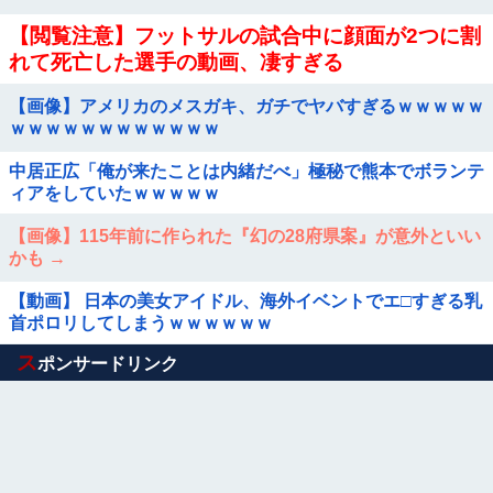
【閲覧注意】フットサルの試合中に顔面が2つに割
れて死亡した選手の動画、凄すぎる
【画像】アメリカのメスガキ、ガチでヤバすぎるｗｗｗｗｗ
ｗｗｗｗｗｗｗｗｗｗｗｗ
中居正広「俺が来たことは内緒だべ」極秘で熊本でボランテ
ィアをしていたｗｗｗｗｗ
【画像】115年前に作られた『幻の28府県案』が意外といい
かも →
【動画】 日本の美女アイドル、海外イベントでエ□すぎる乳
首ポロリしてしまうｗｗｗｗｗｗ
Powered by livedoor 相互RSS
ス
ポンサードリンク