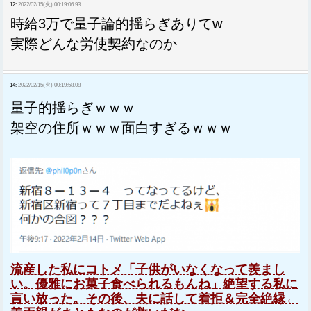
12:
2022/02/15(火) 00:19:06.93
時給3万で量子論的揺らぎありてw
実際どんな労使契約なのか
14:
2022/02/15(火) 00:19:58.08
量子的揺らぎｗｗｗ
架空の住所ｗｗｗ面白すぎるｗｗｗ
流産した私にコトメ「子供がいなくなって羨まし
い。優雅にお菓子食べられるもんね」絶望する私に
言い放った。その後、夫に話して着拒＆完全絶縁←