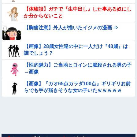
【動画】南米系のデカパイぽっちゃり女さん、配信がヱ口すぎ
【体験談】ガチで『生中出し』した事ある奴にし
ｗｗｗｗｗｗｗ
か分からないこと
【朗報】メンヘラ女の子、可愛すぎると話題にｗｗｗｗｗｗｗ
ｗｗｗｗ
【胸痛注意】外人が描いたイジメの漫画 ⇒
【参考画像】脱がしたら『残念オッパイ』を褒める時の模範解
答
【画像】28歳女性達の中に一人だけ『48歳』は
【画像】お前ら、犬にケンカ売られてるけどどうする？
誰でしょう？
【性的魅力】ご当地ヒロインに脳殺される男の子
【動画】町の中華料理屋さん、娘の採用で人気店になってしま
→画像
う
★★水着姿を見た彼氏が「核兵器並みのボディだね」って褒め
【画像】『カオ65点カラダ100点』ギリギリお前
てくれた(´；ω；｀)
らでも手が届きそうな女の子いたｗｗｗｗｗ
【要審議】４歳娘が描いたママのお尻ｗｗｗｗｗ【画像】
【画像】こういう『横乳』が見える服装ｗｗｗｗｗｗｗｗｗｗ
ｗｗ
【悲報】昭和世代さん、「1時間弱」は1時間に満たない、「1
時間強」は1時間＋αだと思ってる😭