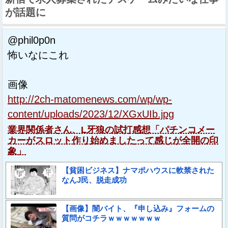
が話題に
@phil0p0n
怖いなにこれ
画像
http://2ch-matomenews.com/wp/wp-
content/uploads/2023/12/XGxUIb.jpg
業界関係者さん、L牙狼の試打感想「パチンコメー
カーがスロット作り始めましたって感じが全開の印
象」
【貧困ビジネス】ナマポハウスに軟禁された
なんJ民、脱走成功
【画像】闇バイト、『申し込み』フォームの
質問がコチラｗｗｗｗｗｗｗ