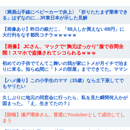
〈満員山手線にベビーカーで炎上〉「折りたたまず乗車でき
る」はずなのに…JR東日本が示した見解
【画像あり】昨日の銀だこ、「88人しか買えない88円」に
大行列をなす都民コチラｗｗｗｗｗ
【画像】 JCさん、マックで“胸元ぽっかり”服で谷間全
開！スマホで盗撮されてシコられるｗｗｗ
初めての子供でてんてこ舞いの我が家にトメが月イチで泊ま
りに来る。知らぬ間に「トメの部屋」までできてた。ママン
大好き夫に抗議したら怒り狂うだろうな…
【ハメ撮り】この小学生のママ（35歳）なら土下座してで
もヤリたい
久しぶりに地元の同窓会に行ったら、私を見た瞬間何人かが
固まった。「え、生きてたの？｣
【朗報】瀬戸環奈さん、普通にYoutuberとして成功してし
まう