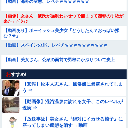
【動画】海外の変態、レベチｗｗｗｗｗｗｗ
【画像】女さん「彼氏が強制わいせつで捕まって謝罪の手紙が
来た」ﾊﾟｼｬｯ
【動画あり】ボーイッシュ美少女「どうしたん？おっぱい揉
む？❤」
【動画】スペインのJK、レベチｗｗｗｗｗｗｗｗｗｗ
【動画】美女さん、公衆の面前で男根にかぶりついて炎上
お
【不朽名作】突然オラァ！おじさん【動画】
すすめ!
【悲報】松本人志さん、風俗嬢に暴露されてしま
【臭ァ！】ストレッチ中の女性さん、豪快な放屁で周囲を和ま
う ⇒
せる ⇒
【動画像】混浴温泉に訪れる女子、このレベルが
【動画】ロシアの少年、姉（14）の水着姿に勃起してしまうｗ
現実 ⇒
ｗｗｗｗｗ
【画像】115年前に作られた『幻の28府県案』が意外といいか
【放送事故】美女さん『絶対にイカせる椅子』に
も →
座ってしまい痴態を晒す →動画