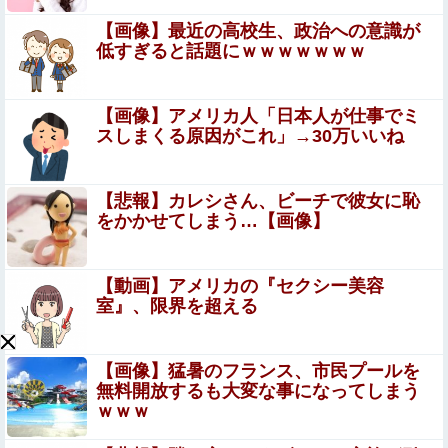
【閲覧注意】フットサルの試合中に顔面が2つに割れて死
【画像】最近の高校生、政治への意識が
亡した選手の動画、凄すぎる
低すぎると話題にｗｗｗｗｗｗｗ
【呪術廻戦】 簡易領域が実はどういうもんなの
か分かってないんだが
【画像】アメリカ人「日本人が仕事でミ
スしまくる原因がこれ」→30万いいね
宇垣美里、ニットお●ぱいの膨らみデッカ過ぎたまりませ
～ん
【悲報】カレシさん、ビーチで彼女に恥
【朗報】瀬戸環奈さん、普通にYoutuberとして成功して
をかかせてしまう…【画像】
しまう
【画像】クーリッシュのタイアップが決定した
【動画】アメリカの『セクシー美容
AKB48wwwwwwwwww
室』、限界を超える
【悲報】ジャンポケ斉藤の妻、夫の求刑7年翌日にウキウ
キでInstagram更新
【画像】猛暑のフランス、市民プールを
【愕然】念願の彼女できたんだけど・・・・・・とんでも
無料開放するも大変な事になってしまう
ない素性が見えてきた・・・・・・
ｗｗｗ