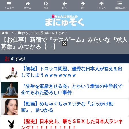
まにゅそく 2chまとめニュース速報VIP
ホーム
新着&人気
ホーム
おもしろ/VIP系2chスレまとめ
【お仕事】新宿で『デスゲーム』みたいな『求人
募集』みつかる【→】
お
すすめ!
【朗報】トロッコ問題、優秀な日本人が答えを出
してしまうｗｗｗｗｗｗｗ
『先生を流産させる会』とかいう愛知の中学校で
企てられた恐ろしい事件
【動画】めちゃくちゃヱッチな『ぶっかけ動
画』、見つかる
【歴史】日本史上、最も S E X した日本人ランキ
ング！！！！！！！！！！