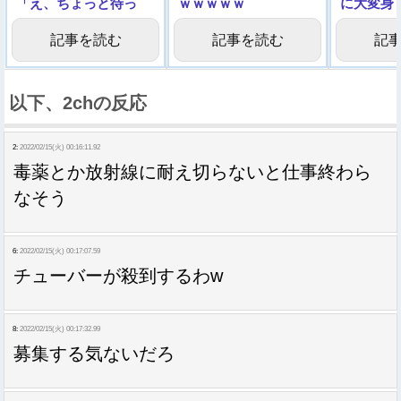
「え、ちょっと待っ
ｗｗｗｗｗ
に大変身
て…」
になるｗ
記事を読む
記事を読む
記
ｗｗｗ
以下、2chの反応
2:
2022/02/15(火) 00:16:11.92
毒薬とか放射線に耐え切らないと仕事終わら
なそう
6:
2022/02/15(火) 00:17:07.59
チューバーが殺到するわw
8:
2022/02/15(火) 00:17:32.99
募集する気ないだろ