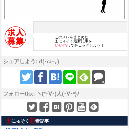
このスレをまとめた
まにゅそく最新記事を
いいね
してチェックしよう！
シェアしよう: d(･ω･｡)
0
フォローthx: ヽ(*･∀･)人(･∀･*)ﾉ
ま
新
にゅそく
着記事