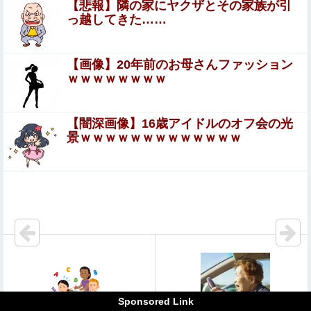
【悲報】彫り師さん、ぶちまける「タトゥー入れてるヤツ
【悲報】隣の家にヤクザとその家族が引
全員バカです」「すごい民度低いです」「一言目でバカだ
っ越してきた……
なってわかります全員」
【動画】 美人女優さん、映画でマ○コのビラビラまでめく
らせてしまうｗｗｗｗｗｗ
【画像】20年前のお母さんファッション
ｗｗｗｗｗｗｗｗ
【終了？】高市フィーバー、一転して”高市ショック”へ…
支持率も市場も急降下ｗｗｗｗｗｗｗｗ
【闇深画像】16歳アイドルのオフ会の光
【動画】日本の美女アイドル、海外イベントでエロす
景ｗｗｗｗｗｗｗｗｗｗｗｗｗ
ぎる乳首ポロリしてしまうｗｗｗｗｗｗ
韓国サッカー協会「現在は不適切な行為は絶対にない」→
韓国人「一番重要なのは2002年なのにそこは言及しないん
だなｗｗｗ」「責任逃れが本当にひどい・・・」
辻希美さん、衝撃告白他
【画像】 JCさん、マックで“胸元ぽっかり”服で谷間全
開！スマホで盗撮されてシコられるｗｗｗ
エロ漫画『性転換アプリの正しい使い方』をrawやhitomi
を使わずに無料で読む方法│もげたま
Sponsored Link