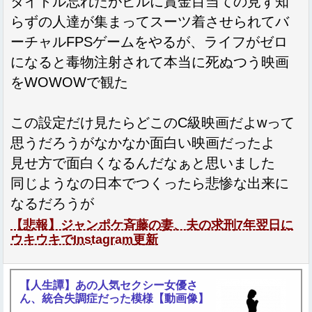
タイトル忘れたがビルに賞金目当ての見ず知
らずの人達が集まってスーツ着させられてバ
ーチャルFPSゲームをやるが、ライフがゼロ
になると毒物注射されて本当に死ぬつう映画
をWOWOWで観た
この設定だけ見たらどこのC級映画だよwって
思うだろうがなかなか面白い映画だったよ
見せ方で面白くなるんだなぁと思いました
同じようなの日本でつくったら悲惨な出来に
なるだろうが
【悲報】ジャンポケ斉藤の妻、夫の求刑7年翌日に
ウキウキでInstagram更新
【人生譚】あの人気セクシー女優さ
ん、統合失調症だった模様【動画像】