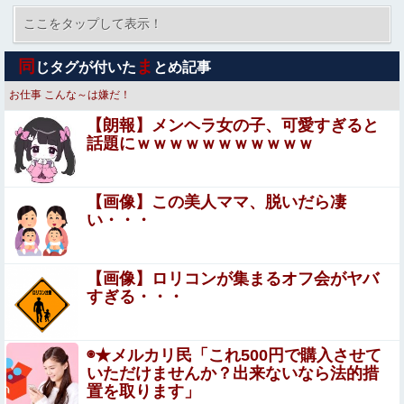
琵琶湖三市同時花火大会、開催中止を発表 場所時刻不
明・許可なし・交通整理なし・市が関与否定
ここをタップして表示！
女「化粧とったら馬鹿にされて仕事がしづらくなる」俺
同
ま
じタグが付いた
とめ記事
「そうなったら俺と一緒になればいい」女「１くん・・・
（涙声）」→とんでもないことになった・・・どうひよ
お仕事
こんな～は嫌だ！
レインボー池田、超美人女子アナと結婚wwwwwww
う・・・
【朗報】メンヘラ女の子、可愛すぎると
話題にｗｗｗｗｗｗｗｗｗｗｗ
【画像】 コスプレイヤーさん(19)、お○ぱいが美しすぎて
AIと間違われるｗｗ
【画像】この美人ママ、脱いだら凄
日本、「100万すら貯金が無い奴」が半数もいるとか貧困
い・・・
国過ぎないか？ｗｗｗｗｗ
(ヽ^ん^) 「20万もするゲーミングPC買っちゃった」一
【画像】ロリコンが集まるオフ会がヤバ
週間後「お届け物でーす」（ヽ´ん`）「そう…」
すぎる・・・
【悲報】大物アニメ監督たち「鬼滅の刃があんなにヒット
した理由が本当に分からない・・・・・・」
◉★メルカリ民「これ500円で購入させて
いただけませんか？出来ないなら法的措
【終了？】高市フィーバー、一転して”高市ショック”へ…
置を取ります」
支持率も市場も急降下ｗｗｗｗｗｗｗｗ