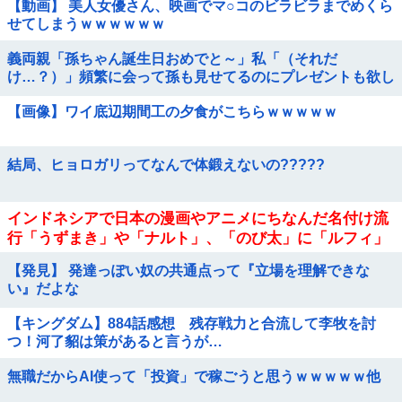
【動画】 美人女優さん、映画でマ○コのビラビラまでめくら
せてしまうｗｗｗｗｗｗ
義両親「孫ちゃん誕生日おめでと～」私「（それだ
け…？）」頻繁に会って孫も見せてるのにプレゼントも欲し
いもの調査も一切なし！海外旅行行きまくるお金はあるのに
【画像】ワイ底辺期間工の夕食がこちらｗｗｗｗｗ
なぜ・・？
結局、ヒョロガリってなんで体鍛えないの?????
インドネシアで日本の漫画やアニメにちなんだ名付け流
行「うずまき」や「ナルト」、「のび太」に「ルフィ」
…
【発見】 発達っぽい奴の共通点って『立場を理解できな
い』だよな
【キングダム】884話感想 残存戦力と合流して李牧を討
つ！河了貂は策があると言うが…
無職だからAI使って「投資」で稼ごうと思うｗｗｗｗｗ他