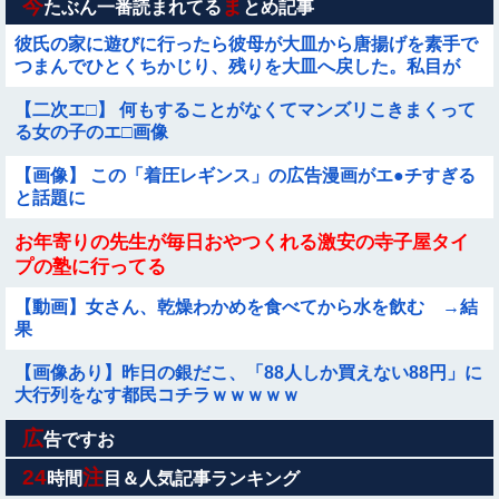
今
ま
たぶん一番読まれてる
とめ記事
彼氏の家に遊びに行ったら彼母が大皿から唐揚げを素手で
つまんでひとくちかじり、残りを大皿へ戻した。私目が
点。ありえないと彼氏に言ったら彼氏激おこ
【二次エ□】 何もすることがなくてマンズリこきまくって
る女の子のエ□画像
【画像】 この「着圧レギンス」の広告漫画がエ●チすぎる
と話題に
お年寄りの先生が毎日おやつくれる激安の寺子屋タイ
プの塾に行ってる
【動画】女さん、乾燥わかめを食べてから水を飲む →結
果
【画像あり】昨日の銀だこ、「88人しか買えない88円」に
大行列をなす都民コチラｗｗｗｗｗ
広
結局、ヒョロガリってなんで体鍛えないの?????
告ですお
24
注
時間
目＆人気記事ランキング